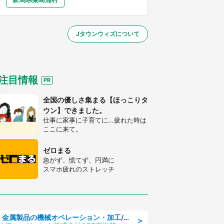
大分
宮崎
鹿児島
沖縄
～】
Jタウンウィズについて
する
注目情報
全国の優しさ集まる【ほっこりタ
ウン】できました。
仕事に家事に子育てに...疲れた時は
ここに来て。
ゼロまる
急がず、慌てず、円満に
スマホ疲れのストレッチ
金属製品の機械オペレーション・加工/寮完備/日払い/工場・製造
＞