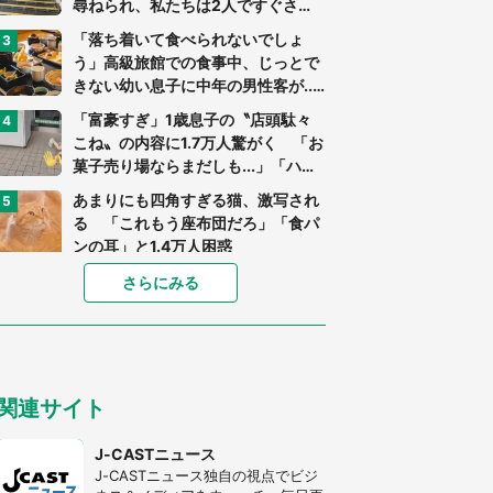
尋ねられ、私たちは2人ですぐさ
ま...」（茨城県・70代男性）
「落ち着いて食べられないでしょ
う」高級旅館での食事中、じっとで
きない幼い息子に中年の男性客が...
（東京都・40代男性）
「富豪すぎ」1歳息子の〝店頭駄々
こね〟の内容に1.7万人驚がく 「お
菓子売り場ならまだしも...」「ハー
ドル高い」
あまりにも四角すぎる猫、激写され
る 「これもう座布団だろ」「食パ
ンの耳」と1.4万人困惑
家に〝デカい蛾〟が居座り続けて3
さらにみる
日間...ビビり続けた住人 判明した
〝まさかの正体〟に14万人も困惑
「○○がない街に住んでいます」住
人の呟きに30万人驚がく 何が存在
関連サイト
しないか、あなたはわかる？
「閉所恐怖症の私は新幹線で大パニ
J-CASTニュース
ック。隣席の青年に『手を繋いで』
J-CASTニュース独自の視点でビジ
とお願いしたら...」 体験談に8万