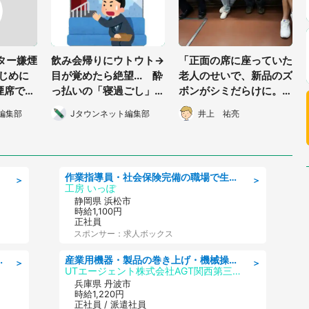
ター嫌煙
飲み会帰りにウトウト→
「正面の席に座っていた
いじめに
目が覚めたら絶望... 酔
老人のせいで、新品のズ
喫煙席でも
っ払いの「寝過ごし」体
ボンがシミだらけに。文
ん！」
験談がハードすぎる
句を言おうとしたら別の
編集部
Jタウンネット編集部
井上 祐亮
老人が...」（千葉県・3
0代女性）
作業指導員・社会保険完備の職場で生活支援員
＞
＞
工房 いっぽ
静岡県 浜松市
時給1,100円
正社員
スポンサー：求人ボックス
日勤務可/車通勤可/営業
産業用機器・製品の巻き上げ・機械操作・材料補充/寮完備/日勤/日払い/工場・製造
＞
＞
UTエージェント株式会社AGT関西第三CU
兵庫県 丹波市
時給1,220円
正社員 / 派遣社員