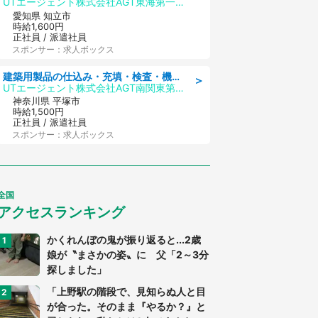
UTエージェント株式会社AGT東海第一CU
愛知県 知立市
時給1,600円
正社員 / 派遣社員
スポンサー：求人ボックス
建築用製品の仕込み・充填・検査・機械操作/寮完備/日払い/工場・製造
＞
UTエージェント株式会社AGT南関東第二CU
神奈川県 平塚市
時給1,500円
正社員 / 派遣社員
スポンサー：求人ボックス
全国
アクセスランキング
かくれんぼの鬼が振り返ると...2歳
娘が〝まさかの姿〟に 父「2～3分
探しました」
「上野駅の階段で、見知らぬ人と目
が合った。そのまま『やるか？』と