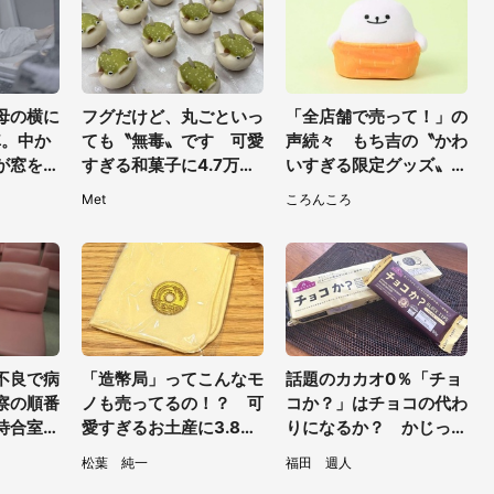
母の横に
フグだけど、丸ごといっ
「全店舗で売って！」の
車。中か
ても〝無毒〟です 可愛
声続々 もち吉の〝かわ
が窓を開
すぎる和菓子に4.7万人
いすぎる限定グッズ〟に
・40代
夢中「ふぐぅ～」「職人
熱視線→買えるのは地元
Met
ころんころ
の技ですね」
だけ？本社に聞く
不良で病
「造幣局」ってこんなモ
話題のカカオ0％「チョ
察の順番
ノも売ってるの！？ 可
コか？」はチョコの代わ
待合室の
愛すぎるお土産に3.8万
りになるか？ かじった
葉県・5
人大注目
り溶かしたりして食べて
松葉 純一
福田 週人
みた