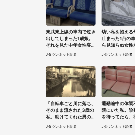
東武東上線の車内で泣き
幼い私を抱える
出してしまった1歳娘。
止まった1台の
それを見た中年女性客
ら見知らぬ女性
が、私たちの最寄り駅ま
けて...（東京都
Jタウンネット読者
Jタウンネット読者
でずっと（埼玉県・30
男性）
代女性）
「自転車ごと川に落ち、
通勤途中の体調
そのまま流された3歳の
院にいた私。診
私。助けてくれた男の子
を待ってたら、
が私の母に言ったの
老人たちが（千
Jタウンネット読者
Jタウンネット読者
は...」（千葉県・20代
0代男性）