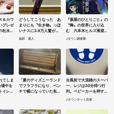
ス＆カワ
どうしてこうなった あ
『薬屋のひとりごと』の
いプレゼ
まりにも〝生き物〟っぽ
〝舞〟の世界に入り込
の杜水族
いナスに3.9万人驚がく
む 六本木ヒルズ展望台
しい【7
「そのまま精霊馬に使え
でコラボ、本邦初公開の
福田 週人
Jタウン調査隊
そう」
「猫猫像」も【8／1～1
0／26】
れてしま
「夏のディズニーランド
台風前で大混雑のスーパ
会場中を
でフラフラになり、ベン
ー、レジは30分待つ行
トイレ前
チで横になっていた私。
列。ベビーカーを押す私
に（東京
そこへ何人ものキャスト
が並んでいると、前の男
Jタウンネット読者
がやってきて」（埼玉
性客が...
県・20代女性）