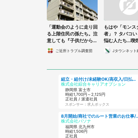
「運動会のように走り回
もはや「モンス
る上階住民の孫たち。注
者」？ タバコ
意しても『子供だから仕
悩む人たち...
方がない』って、なんの
「吸うな！許せ
ご近所トラブル調査団
Jタウンネット
対策も取らず...」（東京
都・60代女性）
組立・組付け/未経験OK/高収入/日払いOK/交替制/20・30・40代活躍中
株式会社綜合キャリアオプション
静岡県 富士市
時給1,700円～2,125円
正社員 / 派遣社員
スポンサー：求人ボックス
8月開始/商社でのルート営業のお仕事/即
株式会社パソナ
福岡県 北九州市
時給1,506円
正社員