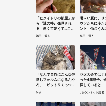
「ヒクイドリの部屋」か
暑～い夏に、リ
ら〝謎の棒〟発見され
ウソたちに冷た
る 黒くて硬くて...これ
ント 仙台うみ
は何？動物園に聞く
館の企画がやさ
福田 週人
福田 週人
／31～8／23】
「なんで自然にこんな仲
花火大会ではぐ
良しフォルムになるんや
った4歳息子。
ろ」 ピットリくっつく
探していると、
姉妹猫の尊さに1.5万人
で見知らぬ男性
Met
Jタウンネット読者
もん絶
都・女性）