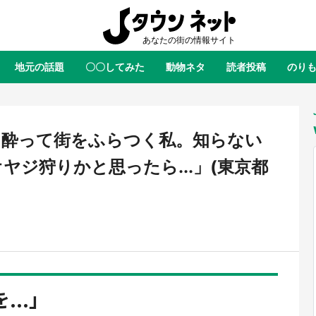
地元の話題
〇〇してみた
動物ネタ
読者投稿
のり
全国
全国
北海道
北海道
元
絶景
あの時はありがとう
物語がはじまる町へ
ふ
青森
岩手
宮城
秋田
東北
、酔って街をふらつく私。知らない
茨城
栃木
群馬
埼玉
関東
ヤジ狩りかと思ったら...」(東京都
新潟
山梨
長野
甲信越
岐阜
静岡
愛知
三重
東海
富山
石川
福井
北陸
滋賀
京都
大阪
兵庫
関西
鳥取
島根
岡山
広島
中国
屋のひとりごと』の〝舞〟の世界
日向翔陽＆影山飛雄が笹かまを食
..」
り込む 六本木ヒルズ展望台でコ
る！ アニメ『ハイキュー！！』
徳島
香川
愛媛
高知
四国
、本邦初公開の「猫猫像」も【8
舗「鐘崎」コラボで限定グッズも