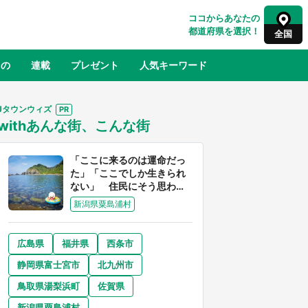
ココからあなたの
都道府県を選択！
全国
もの
連載
プレゼント
人気キーワード
Jタウンウィズ
withあんな街、こんな街
るさと納税
山形
福島
千葉
東京
神奈川
「ここに来るのは運命だっ
た」「ここでしか生きられ
ない」 住民にそう思わせ
る離島「粟島」の魅力【移
新潟県粟島浦村
住婚受付中】
広島県
福井県
西条市
奈良
和歌山
静岡県富士宮市
北九州市
山口
べ
『小林さんちのメイドラゴン』と舞台
鳥取県湯梨浜町
佐賀県
×老
のモデル・越谷がコラボ 田んぼアー
【8
トの見頃にあわせて企画続々【7／31
新潟県粟島浦村