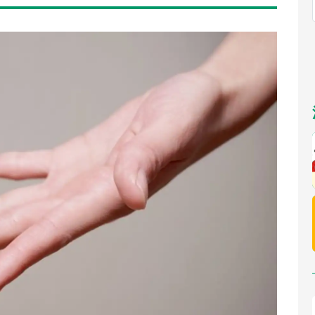
福岡
佐賀
長崎
熊本
～10／26】
九州
／1～31】
もっとみる
選択