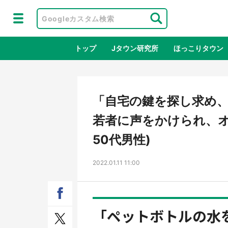
トップ
Jタウン研究所
ほっこりタウン
地域×二次
「自宅の鍵を探し求め
若者に声をかけられ、オ
50代男性)
2022.01.11 11:00
ラプラス・ダークネスが栃木県を征
『薬
「ペットボトルの水を.
服！？ 県公式プロモ動画で「聖地」
に入
が生産されてます【7／31～1／31】
ラボ