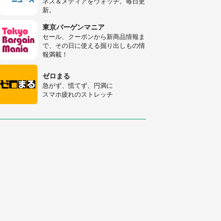
ネス＆メディアをウォッチ。毎日更
人感動
新。
梅田の地下街でベビーカーを押しつ
つ迷う私に、見知らぬおじいさんが
東京バーゲンマニア
わざわざ声をかけてきて（兵庫県・
セール、クーポンから新商品情報ま
30代女性）
で、その日に使える掘り出しもの情
「ゾワゾワする」「本当に気持ち悪
報満載！
い」 道端でバグっちゃってた〝野
生の野菜〟に6.5万人戦慄
ゼロまる
急がず、慌てず、円満に
スマホ疲れのストレッチ