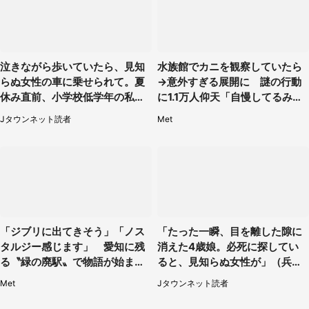
泣きながら歩いていたら、見知
水族館でカニを観察していたら
らぬ女性の車に乗せられて。夏
→意外すぎる展開に 謎の行動
休み直前、小学校低学年の私に
に1.1万人仰天「自慢してるみた
起きたこと（広島県・30代女
い」
Jタウンネット読者
Met
性）
「ジブリに出てきそう」「ノス
「たった一瞬、目を離した隙に
タルジー感じます」 愛知に残
消えた4歳娘。必死に探してい
る〝緑の廃駅〟で物語が始まり
ると、見知らぬ女性が」（兵庫
そう
県・40代女性）
Met
Jタウンネット読者