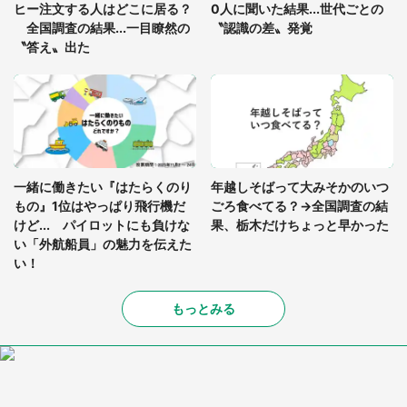
ヒー注文する人はどこに居る？
0人に聞いた結果...世代ごとの
全国調査の結果...一目瞭然の
〝認識の差〟発覚
〝答え〟出た
一緒に働きたい『はたらくのり
年越しそばって大みそかのいつ
もの』1位はやっぱり飛行機だ
ごろ食べてる？→全国調査の結
けど... パイロットにも負けな
果、栃木だけちょっと早かった
い「外航船員」の魅力を伝えた
い！
もっとみる