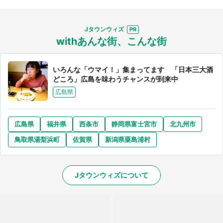
Jタウンウィズ
withあんな街、こんな街
いろんな「ウマイ！」集まってます 「日本三大酒
どころ」広島を味わうチャンスが到来中
広島県
広島県
福井県
西条市
静岡県富士宮市
北九州市
鳥取県湯梨浜町
佐賀県
新潟県粟島浦村
Jタウンウィズについて