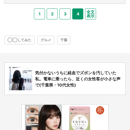
全文
1
2
3
4
表示
◯◯してみた
グルメ
千葉
気付かないうちに経血でズボンを汚していた
私。電車に乗ったら、近くの女性客が小さな声
で(千葉県・10代女性)