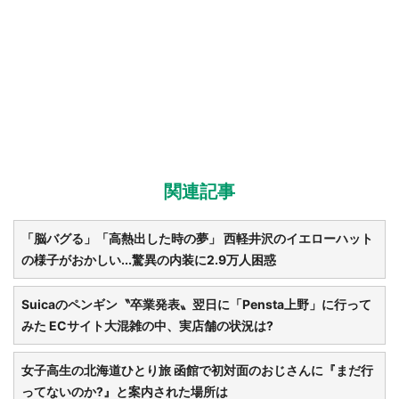
関連記事
「脳バグる」「高熱出した時の夢」 西軽井沢のイエローハット
の様子がおかしい...驚異の内装に2.9万人困惑
Suicaのペンギン〝卒業発表〟翌日に「Pensta上野」に行って
みた ECサイト大混雑の中、実店舗の状況は?
女子高生の北海道ひとり旅 函館で初対面のおじさんに『まだ行
ってないのか?』と案内された場所は