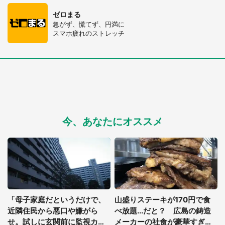
ゼロまる
急がず、慌てず、円満に
スマホ疲れのストレッチ
選択する
今、あなたにオススメ
「母子家庭だというだけで、
山盛りステーキが170円で食
近隣住民から悪口や嫌がら
べ放題...だと？ 広島の鋳造
せ。試しに玄関前に監視カメ
メーカーの社食が豪華すぎる