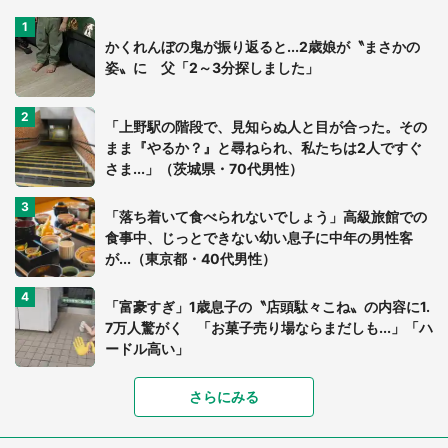
かくれんぼの鬼が振り返ると...2歳娘が〝まさかの
姿〟に 父「2～3分探しました」
「上野駅の階段で、見知らぬ人と目が合った。その
まま『やるか？』と尋ねられ、私たちは2人ですぐ
さま...」（茨城県・70代男性）
「落ち着いて食べられないでしょう」高級旅館での
食事中、じっとできない幼い息子に中年の男性客
が...（東京都・40代男性）
「富豪すぎ」1歳息子の〝店頭駄々こね〟の内容に1.
7万人驚がく 「お菓子売り場ならまだしも...」「ハ
ードル高い」
さらにみる
あまりにも四角すぎる猫、激写される 「これもう
座布団だろ」「食パンの耳」と1.4万人困惑