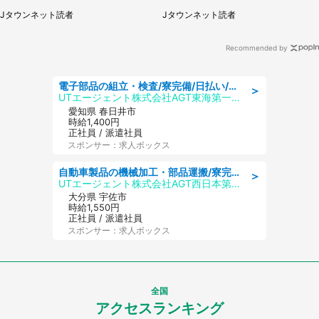
ていき...（福岡県・30代女性）
県・30代女性）
Jタウンネット読者
Jタウンネット読者
Recommended by
電子部品の組立・検査/寮完備/日払い/工場・製造
＞
UTエージェント株式会社AGT東海第一CU
愛知県 春日井市
時給1,400円
正社員 / 派遣社員
スポンサー：求人ボックス
自動車製品の機械加工・部品運搬/寮完備/日払い/工場・製造
＞
UTエージェント株式会社AGT西日本第二CU
大分県 宇佐市
時給1,550円
正社員 / 派遣社員
スポンサー：求人ボックス
全国
アクセスランキング