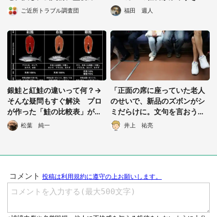
ラを付けると...」（静岡県・5
から転職したい
ご近所トラブル調査団
福田 週人
0代女性）
銀鮭と紅鮭の違いって何？→
「正面の席に座っていた老人
そんな疑問もすぐ解決 プロ
のせいで、新品のズボンがシ
が作った「鮭の比較表」が便
ミだらけに。文句を言おうと
利だと話題に
したら別の老人が...」（千葉
松葉 純一
井上 祐亮
県・30代女性）