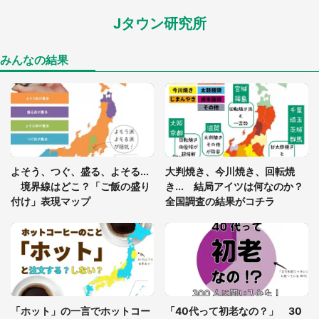
Jタウン研究所
家に〝デカい蛾〟が居座り続けて3日間...ビビり続
けた住人 判明した〝まさかの正体〟に14万人も困
惑
みんなの結果
「○○がない街に住んでいます」住人の呟きに30万
人驚がく 何が存在しないか、あなたはわかる？
「閉所恐怖症の私は新幹線で大パニック。隣席の青
年に『手を繋いで』とお願いしたら...」 体験談に
よそう、つぐ、盛る、よそる...
大判焼き、今川焼き、回転焼
8万人感動
境界線はどこ？「ご飯の盛り
き... 結局アイツは何なのか？
付け」表現マップ
全国調査の結果がコチラ
梅田の地下街でベビーカーを押しつつ迷う私に、見
知らぬおじいさんがわざわざ声をかけてきて（兵庫
県・30代女性）
「ゾワゾワする」「本当に気持ち悪い」 道端でバ
グっちゃってた〝野生の野菜〟に6.5万人戦慄
「ホット」の一言でホットコー
「40代って初老なの？」 30