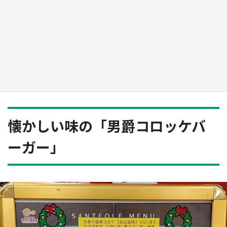
『小林さんちのメイドラゴン』と舞台のモデ
ル・越谷がコラボ 田んぼアートの見頃にあわ
せて企画続々【7／31～】
もっとみる
懐かしい味の「男爵コロッケバ
ーガー」