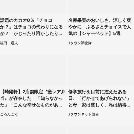
話題のカカオ0％「チョコ
名産果実のおいしさ、涼しく爽
か？」はチョコの代わりになる
やかに ふるさとチョイスで人
か？ かじったり溶かしたりし
気の【シャーベット】5選
て食べてみた
福田 週人
Jタウン調査隊
【崎陽軒】2店舗限定〝激レア弁
修学旅行を目前に控えたある
当〟が存在した 「知らなかっ
日、「行かせてあげられない」
た」「こんな幸せなものがあっ
と母 家は貧しく、私は納得し
たなんて...」
たけれど...（北海道・70代以上
ころんころ
Jタウンネット読者
女性）