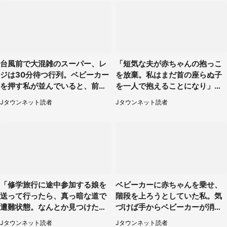
台風前で大混雑のスーパー、レ
「短気な夫が赤ちゃんの抱っこ
ジは30分待つ行列。ベビーカー
を放棄。私はまだ首の座らぬ子
を押す私が並んでいると、前の
を一人で抱えることになり」
男性客が...
（岩手県・40代女性）
Jタウンネット読者
Jタウンネット読者
「修学旅行に途中参加する娘を
ベビーカーに赤ちゃんを乗せ、
送って行ったら、真っ暗な道で
階段を上ろうとしていた私。気
遭難状態。なんとか見つけた民
づけば手からベビーカーが消え
家に助けを求めると、住人の男
ていて（神奈川県・60代女性）
Jタウンネット読者
Jタウンネット読者