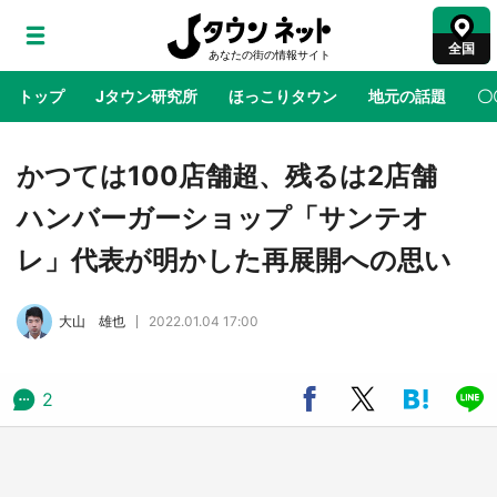
全国
トップ
Jタウン研究所
ほっこりタウン
地元の話題
〇
地域×二次元
絶景
あの時はありがとう
物語がはじ
かつては100店舗超、残るは2店舗
ハンバーガーショップ「サンテオ
ラプラス・ダークネスが栃木県を征服！？ 県
レ」代表が明かした再展開への思い
公式プロモ動画で「聖地」が生産されてます
【7／31～1／31】
大山 雄也
2022.01.04 17:00
『薬屋のひとりごと』の〝舞〟の世界に入り込
む 六本木ヒルズ展望台でコラボ、本邦初公開
の「猫猫像」も【8／1～10／26】
2
日向翔陽＆影山飛雄が笹かまを食べる！ アニ
メ『ハイキュー！！』×老舗「鐘崎」コラボで
限定グッズも【8／1～31】