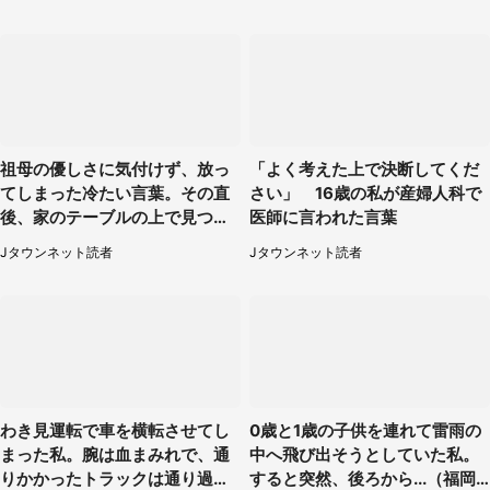
性が...」
祖母の優しさに気付けず、放っ
「よく考えた上で決断してくだ
てしまった冷たい言葉。その直
さい」 16歳の私が産婦人科で
後、家のテーブルの上で見つけ
医師に言われた言葉
たものは（福岡県・30代女性）
Jタウンネット読者
Jタウンネット読者
わき見運転で車を横転させてし
0歳と1歳の子供を連れて雷雨の
まった私。腕は血まみれで、通
中へ飛び出そうとしていた私。
りかかったトラックは通り過ぎ
すると突然、後ろから...（福岡