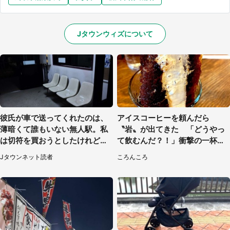
Jタウンウィズについて
彼氏が車で送ってくれたのは、
アイスコーヒーを頼んだら
薄暗くて誰もいない無人駅。私
〝岩〟が出てきた 「どうやっ
は切符を買おうとしたけれど
て飲むんだ？！」衝撃の一杯が
（山形県・20代女性）
話題
Jタウンネット読者
ころんころ