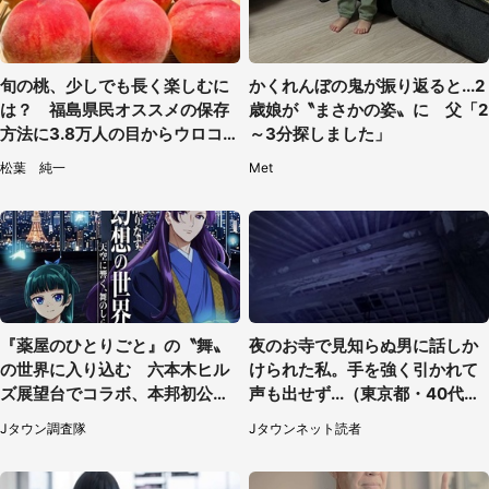
旬の桃、少しでも長く楽しむに
かくれんぼの鬼が振り返ると...2
は？ 福島県民オススメの保存
歳娘が〝まさかの姿〟に 父「2
方法に3.8万人の目からウロコ
～3分探しました」
「全国民が知りたかった！」
松葉 純一
Met
『薬屋のひとりごと』の〝舞〟
夜のお寺で見知らぬ男に話しか
の世界に入り込む 六本木ヒル
けられた私。手を強く引かれて
ズ展望台でコラボ、本邦初公開
声も出せず...（東京都・40代女
の「猫猫像」も【8／1～10／2
性）
Jタウン調査隊
Jタウンネット読者
6】