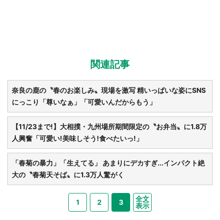
関連記事
奈良の鹿の〝春のお楽しみ〟現場を激写 精いっぱいな姿にSNS
にっこり「尊いなぁ」「可愛いんだからもう」
【11/23まで!】大相撲・九州場所期間限定の〝お弁当〟に1.8万
人興奮「可愛い!美味しそう!食べたいっ!」
「春菊の暴力」「生えてる」 あまりにデカすぎ...インパクト絶
大の〝春菊天そば〟に1.3万人驚がく
全文
1
2
3
表示