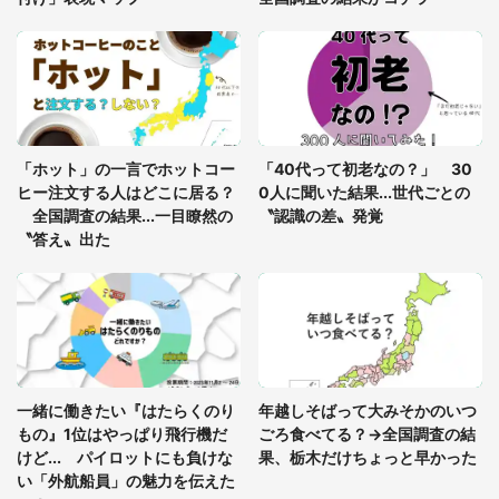
「○○がない街に住んでいます」住人の呟きに30万
人驚がく 何が存在しないか、あなたはわかる？
「修学旅行に途中参加する娘を送って行ったら、真
っ暗な道で遭難状態。なんとか見つけた民家に助け
「ホット」の一言でホットコー
「40代って初老なの？」 30
を求めると、住人の男性が...」
ヒー注文する人はどこに居る？
0人に聞いた結果...世代ごとの
全国調査の結果...一目瞭然の
〝認識の差〟発覚
〝答え〟出た
一緒に働きたい『はたらくのり
年越しそばって大みそかのいつ
もの』1位はやっぱり飛行機だ
ごろ食べてる？→全国調査の結
けど... パイロットにも負けな
果、栃木だけちょっと早かった
い「外航船員」の魅力を伝えた