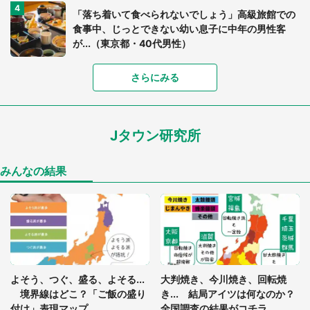
「落ち着いて食べられないでしょう」高級旅館での
食事中、じっとできない幼い息子に中年の男性客
が...（東京都・40代男性）
「富豪すぎ」1歳息子の〝店頭駄々こね〟の内容に1.
さらにみる
7万人驚がく 「お菓子売り場ならまだしも...」「ハ
ードル高い」
Jタウン研究所
あまりにも四角すぎる猫、激写される 「これもう
座布団だろ」「食パンの耳」と1.4万人困惑
みんなの結果
「閉所恐怖症の私は新幹線で大パニック。隣席の青
年に『手を繋いで』とお願いしたら...」 体験談に
8万人感動
「ゾワゾワする」「本当に気持ち悪い」 道端でバ
よそう、つぐ、盛る、よそる...
大判焼き、今川焼き、回転焼
グっちゃってた〝野生の野菜〟に6.5万人戦慄
境界線はどこ？「ご飯の盛り
き... 結局アイツは何なのか？
付け」表現マップ
全国調査の結果がコチラ