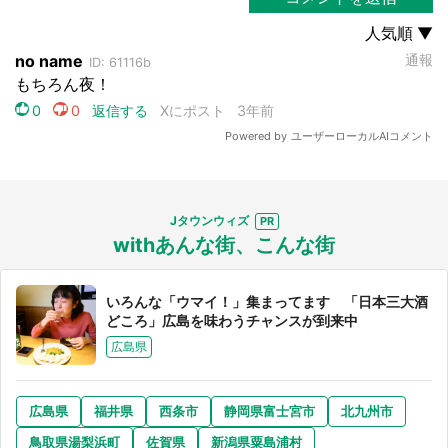
Jタウンウィズ
withあんな街、こんな街
いろんな「ウマイ！」集まってます 「日本三大酒
どころ」広島を味わうチャンスが到来中
広島県
広島県
福井県
西条市
静岡県富士宮市
北九州市
鳥取県湯梨浜町
佐賀県
新潟県粟島浦村