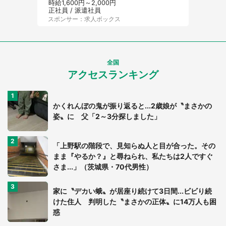
時給1,600円～2,000円
正社員 / 派遣社員
スポンサー：求人ボックス
全国
アクセスランキング
かくれんぼの鬼が振り返ると...2歳娘が〝まさかの
姿〟に 父「2～3分探しました」
「上野駅の階段で、見知らぬ人と目が合った。その
まま『やるか？』と尋ねられ、私たちは2人ですぐ
さま...」（茨城県・70代男性）
家に〝デカい蛾〟が居座り続けて3日間...ビビり続
けた住人 判明した〝まさかの正体〟に14万人も困
惑