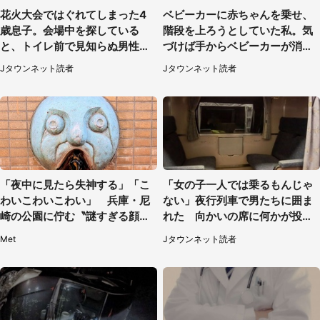
花火大会ではぐれてしまった4
ベビーカーに赤ちゃんを乗せ、
歳息子。会場中を探している
階段を上ろうとしていた私。気
と、トイレ前で見知らぬ男性に
づけば手からベビーカーが消え
（東京都・女性）
ていて（神奈川県・60代女性）
Jタウンネット読者
Jタウンネット読者
「夜中に見たら失神する」「こ
「女の子一人では乗るもんじゃ
わいこわいこわい」 兵庫・尼
ない」夜行列車で男たちに囲ま
崎の公園に佇む〝謎すぎる顔〟
れた 向かいの席に何かが投げ
に1.3万人戦慄
られて（秋田県・60代女性）
Met
Jタウンネット読者