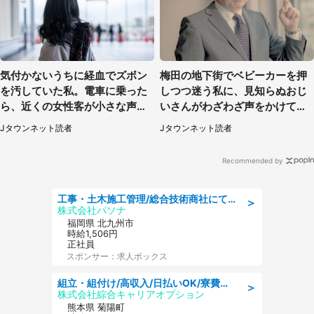
気付かないうちに経血でズボン
梅田の地下街でベビーカーを押
を汚していた私。電車に乗った
しつつ迷う私に、見知らぬおじ
ら、近くの女性客が小さな声で
いさんがわざわざ声をかけてき
（千葉県・10代女性）
て（兵庫県・30代女性）
Jタウンネット読者
Jタウンネット読者
Recommended by
工事・土木施工管理/総合技術商社にて施工管理のお仕事/即日勤務可/車通勤可/工事・土木施工管理/生産・品質管理
＞
株式会社パソナ
福岡県 北九州市
時給1,506円
正社員
スポンサー：求人ボックス
組立・組付け/高収入/日払いOK/寮費無料/交替制/20・30・40代活躍中
＞
株式会社綜合キャリアオプション
熊本県 菊陽町