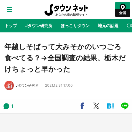
全国
トップ
Jタウン研究所
ほっこりタウン
地元の話題
〇
地域×二次元
絶景
あの時はありがとう
物語がはじ
年越しそばって大みそかのいつごろ
食べてる？→全国調査の結果、栃木だ
ラプラス・ダークネスが栃木県を征服！？ 県
けちょっと早かった
公式プロモ動画で「聖地」が生産されてます
【7／31～1／31】
Jタウン研究所
2021.12.31 17:00
『薬屋のひとりごと』の〝舞〟の世界に入り込
む 六本木ヒルズ展望台でコラボ、本邦初公開
の「猫猫像」も【8／1～10／26】
1
日向翔陽＆影山飛雄が笹かまを食べる！ アニ
メ『ハイキュー！！』×老舗「鐘崎」コラボで
限定グッズも【8／1～31】