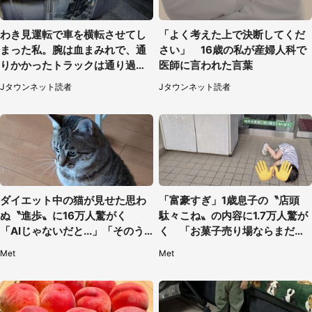
わき見運転で車を横転させてし
「よく考えた上で決断してくだ
まった私。腕は血まみれで、通
さい」 16歳の私が産婦人科で
りかかったトラックは通り過ぎ
医師に言われた言葉
ていき...（福岡県・30代女性）
Jタウンネット読者
Jタウンネット読者
ダイエット中の猫が見せた思わ
「富豪すぎ」1歳息子の〝店頭
ぬ〝進歩〟に16万人驚がく
駄々こね〟の内容に1.7万人驚が
「AIじゃないだと...」「そのう
く 「お菓子売り場ならまだし
ち喋りそう」
も...」「ハードル高い」
Met
Met