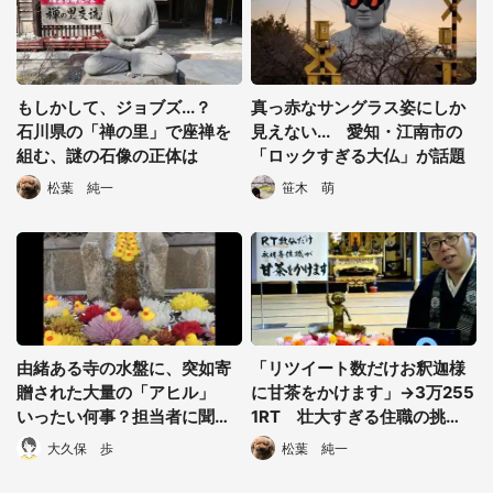
もしかして、ジョブズ...？
真っ赤なサングラス姿にしか
石川県の「禅の里」で座禅を
見えない... 愛知・江南市の
組む、謎の石像の正体は
「ロックすぎる大仏」が話題
松葉 純一
笹木 萌
由緒ある寺の水盤に、突如寄
「リツイート数だけお釈迦様
贈された大量の「アヒル」
に甘茶をかけます」→3万255
いったい何事？担当者に聞い
1RT 壮大すぎる住職の挑
た
戦、その結果は...
大久保 歩
松葉 純一