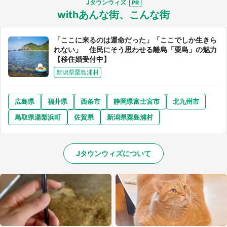
Jタウンウィズ
withあんな街、こんな街
「ここに来るのは運命だった」「ここでしか生きら
れない」 住民にそう思わせる離島「粟島」の魅力
【移住婚受付中】
新潟県粟島浦村
広島県
福井県
西条市
静岡県富士宮市
北九州市
鳥取県湯梨浜町
佐賀県
新潟県粟島浦村
Jタウンウィズについて