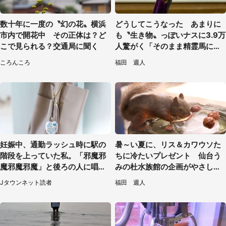
数十年に一度の〝幻の花〟横浜
どうしてこうなった あまりに
市内で開花中 その正体は？ど
も〝生き物〟っぽいナスに3.9万
こで見られる？交通局に聞く
人驚がく「そのまま精霊馬に使
えそう」
ころんころ
福田 週人
妊娠中、通勤ラッシュ時に駅の
暑～い夏に、リス＆カワウソた
階段を上っていた私。「邪魔邪
ちに冷たいプレゼント 仙台う
魔邪魔邪魔」と後ろの人に唱え
みの杜水族館の企画がやさしい
られて（神奈川県・30代女性）
【7／31～8／23】
Jタウンネット読者
福田 週人