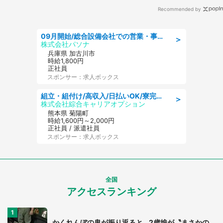
Recommended by
09月開始/総合設備会社での営業・事務のお仕事/車通勤可/賞与あり/営業/営業事務
＞
株式会社パソナ
兵庫県 加古川市
時給1,800円
正社員
スポンサー：求人ボックス
組立・組付け/高収入/日払いOK/寮完備/交替制/20・30・40代活躍中
＞
株式会社綜合キャリアオプション
熊本県 菊陽町
時給1,600円～2,000円
正社員 / 派遣社員
スポンサー：求人ボックス
全国
アクセスランキング
かくれんぼの鬼が振り返ると...2歳娘が〝まさかの