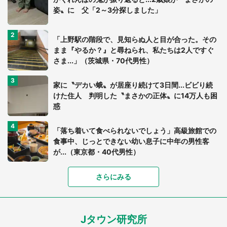
姿〟に 父「2～3分探しました」
「上野駅の階段で、見知らぬ人と目が合った。その
まま『やるか？』と尋ねられ、私たちは2人ですぐ
さま...」（茨城県・70代男性）
家に〝デカい蛾〟が居座り続けて3日間...ビビり続
けた住人 判明した〝まさかの正体〟に14万人も困
惑
「落ち着いて食べられないでしょう」高級旅館での
食事中、じっとできない幼い息子に中年の男性客
が...（東京都・40代男性）
「富豪すぎ」1歳息子の〝店頭駄々こね〟の内容に1.
さらにみる
7万人驚がく 「お菓子売り場ならまだしも...」「ハ
ードル高い」
Jタウン研究所
「閉所恐怖症の私は新幹線で大パニック。隣席の青