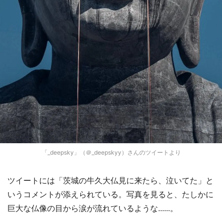
「_deepsky」（＠_deepskyy）さんのツイートより
ツイートには「茨城の牛久大仏見に来たら、泣いてた」と
いうコメントが添えられている。写真を見ると、たしかに
巨大な仏像の目から涙が流れているような......。