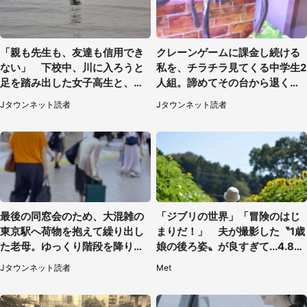
「親も先生も、友達も信用でき
クレーンゲームに課金し続ける
ない」 下校中、川に入ろうと
私を、チラチラ見てくる中学生2
足を踏み出した女子高生と、彼
人組。諦めてその台から退く
女を止めた予想外の存在
と、後ろから声が（東京都・40
Jタウンネット読者
Jタウンネット読者
代女性）
最後の同窓会のため、大混雑の
「ジブリの世界」「冒険のはじ
東京駅へ荷物を抱えて繰り出し
まりだ！」 夫が撮影した〝1歳
た老母。ゆっくり階段を降りて
娘の後ろ姿〟が良すぎて...4.8万
たらスーツの男性が（東京都・
人感激
Jタウンネット読者
Met
50代女性）