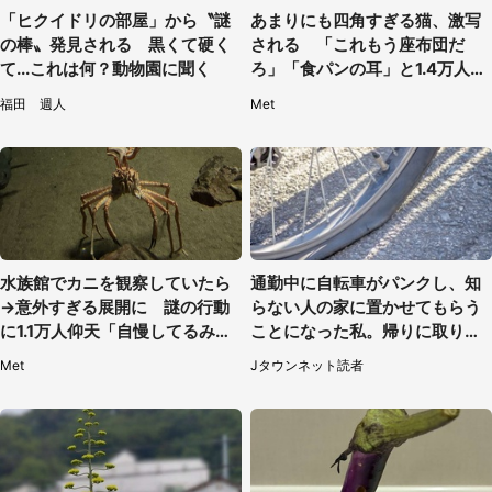
「ヒクイドリの部屋」から〝謎
あまりにも四角すぎる猫、激写
の棒〟発見される 黒くて硬く
される 「これもう座布団だ
て...これは何？動物園に聞く
ろ」「食パンの耳」と1.4万人困
惑
福田 週人
Met
水族館でカニを観察していたら
通勤中に自転車がパンクし、知
→意外すぎる展開に 謎の行動
らない人の家に置かせてもらう
に1.1万人仰天「自慢してるみた
ことになった私。帰りに取りに
い」
行くと、なんと...（東京都・40
Met
Jタウンネット読者
代女性）