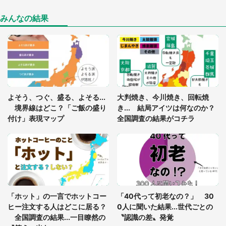
年に『手を繋いで』とお願いしたら...」 体験談に
8万人感動
みんなの結果
「ゾワゾワする」「本当に気持ち悪い」 道端でバ
グっちゃってた〝野生の野菜〟に6.5万人戦慄
あまりにも四角すぎる猫、激写される 「これもう
よそう、つぐ、盛る、よそる...
大判焼き、今川焼き、回転焼
座布団だろ」「食パンの耳」と1.4万人困惑
境界線はどこ？「ご飯の盛り
き... 結局アイツは何なのか？
付け」表現マップ
全国調査の結果がコチラ
「修学旅行に途中参加する娘を送って行ったら、真
っ暗な道で遭難状態。なんとか見つけた民家に助け
を求めると、住人の男性が...」
「孫にあげると思って、あなたにこれをあげる」
真夏の山道で見知らぬお婆さんに握らされたもの
「ホット」の一言でホットコー
「40代って初老なの？」 30
（山口県・30代女性）
ヒー注文する人はどこに居る？
0人に聞いた結果...世代ごとの
全国調査の結果...一目瞭然の
〝認識の差〟発覚