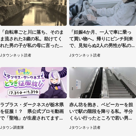
「自転車ごと川に落ち、そのま
「妊娠4か月、一人で車に乗っ
ま流された3歳の私。助けてく
て買い物へ。帰りにピンチ到来
れた男の子が私の母に言ったの
で、見知らぬ2人の男性が私の車
は...」（千葉県・20代女性）
を...」（30代女性）
Jタウンネット読者
Jタウンネット読者
ラプラス・ダークネスが栃木県
赤ん坊を抱き、ベビーカーを担
を征服！？ 県公式プロモ動画
いで駅の階段を降りる私。半分
で「聖地」が生産されてます【7
くらい行ったところで若い男性
／31～1／31】
が...（埼玉県・50代女性）
Jタウン調査隊
Jタウンネット読者