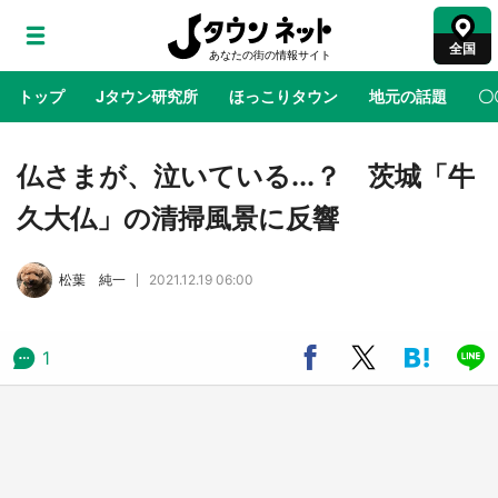
全国
トップ
Jタウン研究所
ほっこりタウン
地元の話題
〇
地域×二次元
絶景
あの時はありがとう
物語がはじ
仏さまが、泣いている...？ 茨城「牛
久大仏」の清掃風景に反響
鳥取・境港「ゲゲゲの妖怪楽園」限定だった鬼
太郎グッズ買える 銀座・博品館TOY PARKへ
松葉 純一
2021.12.19 06:00
急げ【8／8～31】
ラプラス・ダークネスが栃木県を征服！？ 県
1
公式プロモ動画で「聖地」が生産されてます
【7／31～1／31】
『薬屋のひとりごと』の〝舞〟の世界に入り込
む 六本木ヒルズ展望台でコラボ、本邦初公開
の「猫猫像」も【8／1～10／26】