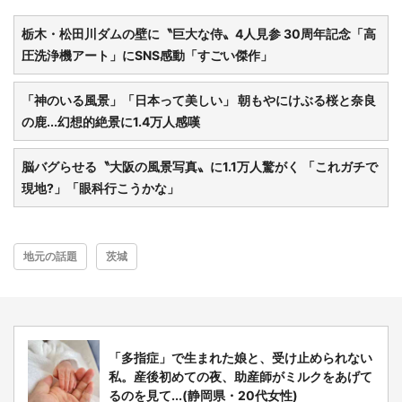
栃木・松田川ダムの壁に〝巨大な侍〟4人見参 30周年記念「高
圧洗浄機アート」にSNS感動「すごい傑作」
「神のいる風景」「日本って美しい」 朝もやにけぶる桜と奈良
の鹿...幻想的絶景に1.4万人感嘆
脳バグらせる〝大阪の風景写真〟に1.1万人驚がく 「これガチで
現地?」「眼科行こうかな」
地元の話題
茨城
都道府選択
「多指症」で生まれた娘と、受け止められない
私。産後初めての夜、助産師がミルクをあげて
るのを見て...(静岡県・20代女性)