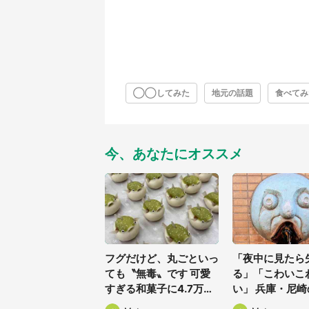
◯◯してみた
地元の話題
食べてみ
今、あなたにオススメ
フグだけど、丸ごといっ
「夜中に見たら
ても〝無毒〟です 可愛
る」「こわいこ
すぎる和菓子に4.7万人
い」 兵庫・尼
夢中「ふぐぅ~」「職人
に佇む〝謎すぎ