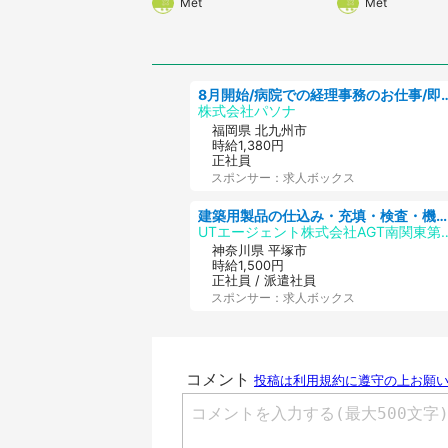
Met
Met
の技ですね」
1.3万人戦慄
8月開始/病院での経理事務のお仕事/即日勤務
株式会社パソナ
福岡県 北九州市
時給1,380円
正社員
スポンサー：求人ボックス
建築用製品の仕込み・充填・検査・機械操作/寮完備/日払い/工場・製造
UTエージェント株式会社
神奈川県 平塚市
時給1,500円
正社員 / 派遣社員
スポンサー：求人ボックス