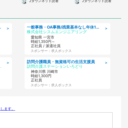
Jタウンネット読者
Jタウンネット読者
かけられて(長野県・50
葉県・10代女性)
代女性)
可/車通勤可/経理/一般事務
一般事務・OA事務/残業基本なし年休130日社保完備の一般・調達事務
＞
＞
株式会社シスムエンジニアリング
愛知県 一宮市
時給1,350円～
正社員 / 派遣社員
スポンサー：求人ボックス
訪問介護職員・無資格可の生活支援員
＞
＞
AGT南関東第二CU
訪問介護ステーションいろどり
神奈川県 川崎市
時給1,300円
正社員
スポンサー：求人ボックス