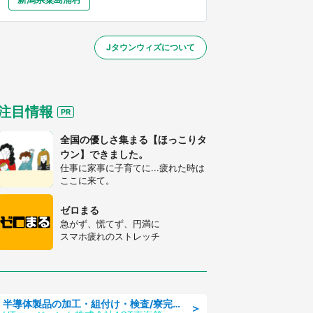
大分
宮崎
鹿児島
沖縄
～】
Jタウンウィズについて
する
注目情報
全国の優しさ集まる【ほっこりタ
ウン】できました。
仕事に家事に子育てに...疲れた時は
ここに来て。
ゼロまる
急がず、慌てず、円満に
スマホ疲れのストレッチ
半導体製品の加工・組付け・検査/寮完備/日勤/日払い/工場・製造
＞