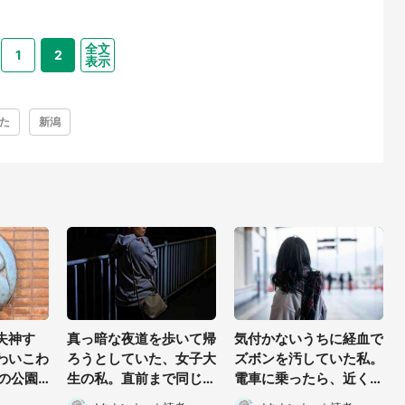
全文
1
2
表示
た
新潟
失神す
真っ暗な夜道を歩いて帰
気付かないうちに経血で
わいこわ
ろうとしていた、女子大
ズボンを汚していた私。
崎の公園
生の私。直前まで同じバ
電車に乗ったら、近くの
る顔〟に
スに乗ってた男性に声を
女性客が小さな声で(千