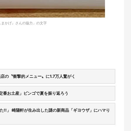
しまかげ』さんの協力」の文字
店の〝衝撃的メニュー〟に1.7万人驚がく
「定番お土産」ビンゴで夏を振り返ろう
た!!」 崎陽軒が生み出した謎の新商品「ギヨウザ」にハマり