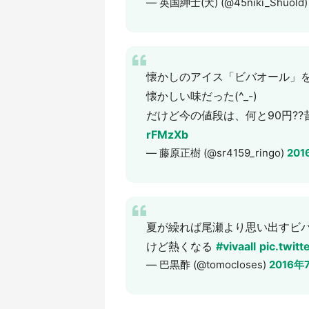
— 英国紳士(犬) (@45niki_Shuold
懐かしのアイス「ビバオール」を
懐かしい味だった(^_-)
だけど今の値段は、何と90円??昔
rFMzXb
— 藤原正樹 (@sr4159_ringo)
201
夏が繰れば尾瀬より思い出すビ
けど熱くなる
#vivaall
pic.twi
— 巴黒酢 (@tomocloses)
2016年