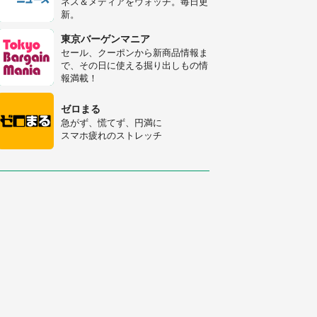
ネス＆メディアをウォッチ。毎日更
人感動
新。
梅田の地下街でベビーカーを押しつ
つ迷う私に、見知らぬおじいさんが
東京バーゲンマニア
わざわざ声をかけてきて（兵庫県・
セール、クーポンから新商品情報ま
30代女性）
で、その日に使える掘り出しもの情
「ゾワゾワする」「本当に気持ち悪
報満載！
い」 道端でバグっちゃってた〝野
生の野菜〟に6.5万人戦慄
ゼロまる
急がず、慌てず、円満に
スマホ疲れのストレッチ