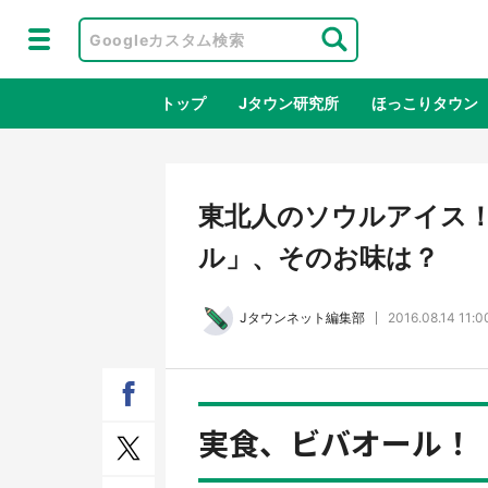
トップ
Jタウン研究所
ほっこりタウン
地域×二次
東北人のソウルアイス
ル」、そのお味は？
Jタウンネット編集部
2016.08.14 11:0
実食、ビバオール！
ラプラス・ダークネスが栃木県を征
『薬
服！？ 県公式プロモ動画で「聖地」
に入
が生産されてます【7／31～1／31】
ラボ