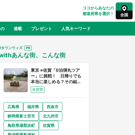
ココからあなたの
都道府県を選択！
全国
もの
連載
プレゼント
人気キーワード
Jタウンウィズ
withあんな街、こんな街
るさと納税
山形
福島
千葉
東京
神奈川
東京→佐賀「0泊弾丸ツア
ー」に挑戦！ 日帰りでも
本当に楽しめる？その結果
は...
佐賀県
広島県
福井県
西条市
奈良
和歌山
静岡県富士宮市
北九州市
山口
べ
『小林さんちのメイドラゴン』と舞台
鳥取県湯梨浜町
佐賀県
×老
のモデル・越谷がコラボ 田んぼアー
【8
トの見頃にあわせて企画続々【7／31
新潟県粟島浦村