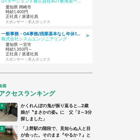
UTエージェント株式会社AGT東海第一CU
愛知県 岡崎市
時給1,400円
正社員 / 派遣社員
スポンサー：求人ボックス
一般事務・OA事務/残業基本なし年休130日社保完備の一般・調達事務
＞
株式会社シスムエンジニアリング
愛知県 一宮市
時給1,350円～
正社員 / 派遣社員
スポンサー：求人ボックス
全国
アクセスランキング
かくれんぼの鬼が振り返ると...2歳
娘が〝まさかの姿〟に 父「2～3分
探しました」
「上野駅の階段で、見知らぬ人と目
が合った。そのまま『やるか？』と