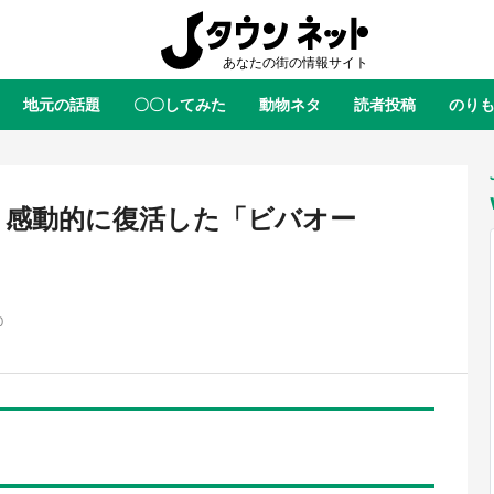
地元の話題
〇〇してみた
動物ネタ
読者投稿
のり
全国
全国
北海道
北海道
元
絶景
あの時はありがとう
物語がはじまる町へ
ふ
青森
岩手
宮城
秋田
東北
！感動的に復活した「ビバオー
茨城
栃木
群馬
埼玉
関東
新潟
山梨
長野
甲信越
0
岐阜
静岡
愛知
三重
東海
富山
石川
福井
北陸
滋賀
京都
大阪
兵庫
関西
鳥取
島根
岡山
広島
中国
屋のひとりごと』の〝舞〟の世界
日向翔陽＆影山飛雄が笹かまを食
り込む 六本木ヒルズ展望台でコ
る！ アニメ『ハイキュー！！』
徳島
香川
愛媛
高知
四国
、本邦初公開の「猫猫像」も【8
舗「鐘崎」コラボで限定グッズも