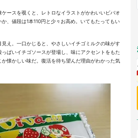
福岡
佐賀
長崎
熊本
～10／26】
九州
／1～31】
凍ケースを覗くと、レトロなイラストがかわいいビバオ
もっとみる
か、値段は1本110円と少々お高め。いてもたってもい
選択
。
目見え。一口かじると、やさしいイチゴミルクの味がす
酸っぱいイチゴソースが登場し、味にアクセントをもた
こか懐かしい味だ。復活を待ち望んだ理由がわかった気