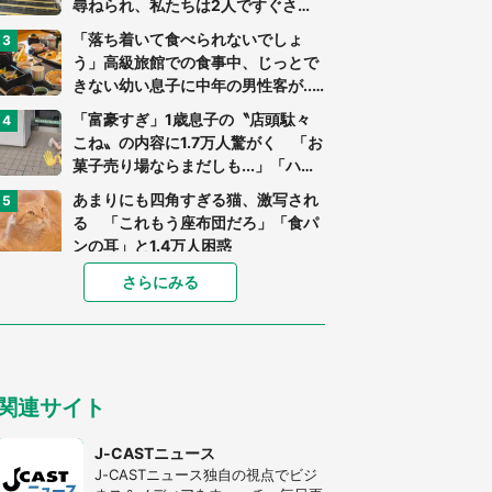
尋ねられ、私たちは2人ですぐさ
ま...」（茨城県・70代男性）
「落ち着いて食べられないでしょ
う」高級旅館での食事中、じっとで
きない幼い息子に中年の男性客が...
（東京都・40代男性）
「富豪すぎ」1歳息子の〝店頭駄々
こね〟の内容に1.7万人驚がく 「お
菓子売り場ならまだしも...」「ハー
ドル高い」
あまりにも四角すぎる猫、激写され
る 「これもう座布団だろ」「食パ
ンの耳」と1.4万人困惑
家に〝デカい蛾〟が居座り続けて3
さらにみる
日間...ビビり続けた住人 判明した
〝まさかの正体〟に14万人も困惑
「○○がない街に住んでいます」住
人の呟きに30万人驚がく 何が存在
関連サイト
しないか、あなたはわかる？
「閉所恐怖症の私は新幹線で大パニ
J-CASTニュース
ック。隣席の青年に『手を繋いで』
J-CASTニュース独自の視点でビジ
とお願いしたら...」 体験談に8万