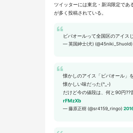
ツイッターには東北・新潟限定であ
が多く投稿されている。
ビバオールって全国区のアイス
— 英国紳士(犬) (@45niki_Shuold
懐かしのアイス「ビバオール」を
懐かしい味だった(^_-)
だけど今の値段は、何と90円??昔
rFMzXb
— 藤原正樹 (@sr4159_ringo)
201