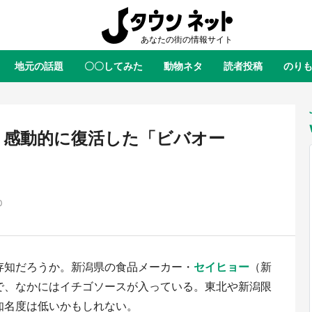
地元の話題
〇〇してみた
動物ネタ
読者投稿
のり
全国
全国
北海道
北海道
元
絶景
あの時はありがとう
物語がはじまる町へ
ふ
青森
岩手
宮城
秋田
東北
！感動的に復活した「ビバオー
茨城
栃木
群馬
埼玉
関東
新潟
山梨
長野
甲信越
0
岐阜
静岡
愛知
三重
東海
富山
石川
福井
北陸
滋賀
京都
大阪
兵庫
関西
存知だろうか。新潟県の食品メーカー・
セイヒョー
（新
鳥取
島根
岡山
広島
中国
屋のひとりごと』の〝舞〟の世界
日向翔陽＆影山飛雄が笹かまを食
で、なかにはイチゴソースが入っている。東北や新潟限
り込む 六本木ヒルズ展望台でコ
る！ アニメ『ハイキュー！！』
徳島
香川
愛媛
高知
四国
知名度は低いかもしれない。
、本邦初公開の「猫猫像」も【8
舗「鐘崎」コラボで限定グッズも