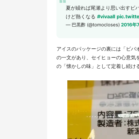
夏が繰れば尾瀬より思い出すビ
けど熱くなる
#vivaall
pic.twi
— 巴黒酢 (@tomocloses)
2016年
アイスのパッケージの裏には「ビバ
の一文があり、セイヒョーの心意気
の「懐かしの味」として定着し続け