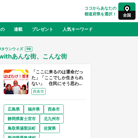
ココからあなたの
都道府県を選択！
全国
もの
連載
プレゼント
人気キーワード
Jタウンウィズ
withあんな街、こんな街
るさと納税
山形
福島
千葉
東京
神奈川
「ここに来るのは運命だっ
た」「ここでしか生きられ
ない」 住民にそう思わせ
る離島「粟島」の魅力【移
西条市
住婚受付中】
広島県
福井県
西条市
奈良
和歌山
静岡県富士宮市
北九州市
山口
べ
『小林さんちのメイドラゴン』と舞台
鳥取県湯梨浜町
佐賀県
×老
のモデル・越谷がコラボ 田んぼアー
【8
トの見頃にあわせて企画続々【7／31
新潟県粟島浦村