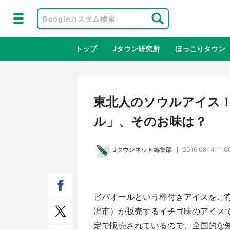
トップ
Jタウン研究所
ほっこりタウン
地域×二次
東北人のソウルアイス
ル」、そのお味は？
Jタウンネット編集部
2016.08.14 11:0
ビバオールという棒付きアイスをご
ラプラス・ダークネスが栃木県を征
『薬
潟市）が販売するイチゴ味のアイス
服！？ 県公式プロモ動画で「聖地」
に入
定で販売されているので、全国的な
が生産されてます【7／31～1／31】
ラボ