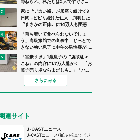
尋ねられ、私たちは2人ですぐさ
ま...」（茨城県・70代男性）
家に〝デカい蛾〟が居座り続けて3
日間...ビビり続けた住人 判明した
〝まさかの正体〟に14万人も困惑
「落ち着いて食べられないでしょ
う」高級旅館での食事中、じっとで
きない幼い息子に中年の男性客が...
（東京都・40代男性）
「富豪すぎ」1歳息子の〝店頭駄々
こね〟の内容に1.7万人驚がく 「お
菓子売り場ならまだしも...」「ハー
ドル高い」
あまりにも四角すぎる猫、激写され
さらにみる
る 「これもう座布団だろ」「食パ
ンの耳」と1.4万人困惑
「閉所恐怖症の私は新幹線で大パニ
ック。隣席の青年に『手を繋いで』
関連サイト
とお願いしたら...」 体験談に8万
人感動
「ゾワゾワする」「本当に気持ち悪
J-CASTニュース
い」 道端でバグっちゃってた〝野
J-CASTニュース独自の視点でビジ
生の野菜〟に6.5万人戦慄