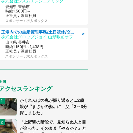
株式会社シスムエンジニアリング
愛知県 豊橋市
時給1,500円～
正社員 / 派遣社員
スポンサー：求人ボックス
工場内での生産管理事務/土日祝休/交通費支給
＞
株式会社グロップジョイ 山形駅前オフィス
山形県 長井市
時給1,150円～1,438円
正社員 / 派遣社員
スポンサー：求人ボックス
全国
アクセスランキング
かくれんぼの鬼が振り返ると...2歳
娘が〝まさかの姿〟に 父「2～3分
探しました」
「上野駅の階段で、見知らぬ人と目
が合った。そのまま『やるか？』と