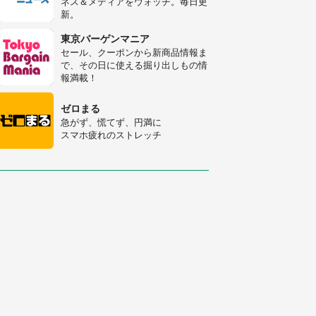
ネス＆メディアをウォッチ。毎日更
新。
「○○がない街に住んでいます」住
人の呟きに30万人驚がく 何が存在
東京バーゲンマニア
しないか、あなたはわかる？
セール、クーポンから新商品情報ま
で、その日に使える掘り出しもの情
「修学旅行に途中参加する娘を送っ
報満載！
て行ったら、真っ暗な道で遭難状
態。なんとか見つけた民家に助けを
ゼロまる
求めると、住人の男性が...」
急がず、慌てず、円満に
スマホ疲れのストレッチ