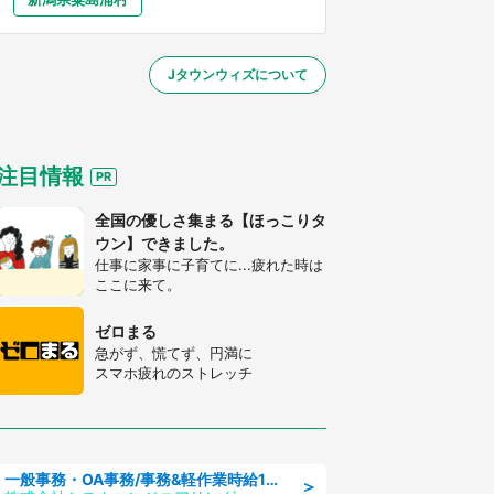
大分
宮崎
鹿児島
沖縄
～】
Jタウンウィズについて
する
注目情報
全国の優しさ集まる【ほっこりタ
ウン】できました。
仕事に家事に子育てに...疲れた時は
ここに来て。
ゼロまる
急がず、慌てず、円満に
スマホ疲れのストレッチ
一般事務・OA事務/事務&軽作業時給1500円土日祝休み各種社保完備
＞