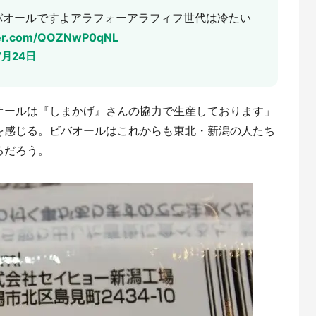
バオールですよアラフォーアラフィフ世代は冷たい
tter.com/QOZNwP0qNL
7月24日
オールは『しまかげ』さんの協力で生産しております」
を感じる。ビバオールはこれからも東北・新潟の人たち
るだろう。