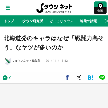
全国
トップ
Jタウン研究所
ほっこりタウン
地元の話題
〇
地域×二次元
絶景
あの時はありがとう
物語がはじ
北海道発のキャラはなぜ「戦闘力高そ
う」なヤツが多いのか
鳥取・境港「ゲゲゲの妖怪楽園」限定だった鬼
太郎グッズ買える 銀座・博品館TOY PARKへ
Jタウンネット編集部
2014.11.14 18:42
急げ【8／8～31】
ラプラス・ダークネスが栃木県を征服！？ 県
0
公式プロモ動画で「聖地」が生産されてます
【7／31～1／31】
『薬屋のひとりごと』の〝舞〟の世界に入り込
む 六本木ヒルズ展望台でコラボ、本邦初公開
の「猫猫像」も【8／1～10／26】