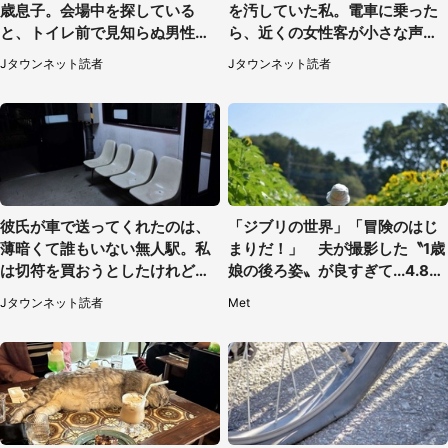
歳息子。会場中を探している
を汚していた私。電車に乗った
と、トイレ前で見知らぬ男性に
ら、近くの女性客が小さな声で
（東京都・女性）
（千葉県・10代女性）
Jタウンネット読者
Jタウンネット読者
彼氏が車で送ってくれたのは、
「ジブリの世界」「冒険のはじ
薄暗くて誰もいない無人駅。私
まりだ！」 夫が撮影した〝1歳
は切符を買おうとしたけれど
娘の後ろ姿〟が良すぎて...4.8万
（山形県・20代女性）
人感激
Jタウンネット読者
Met