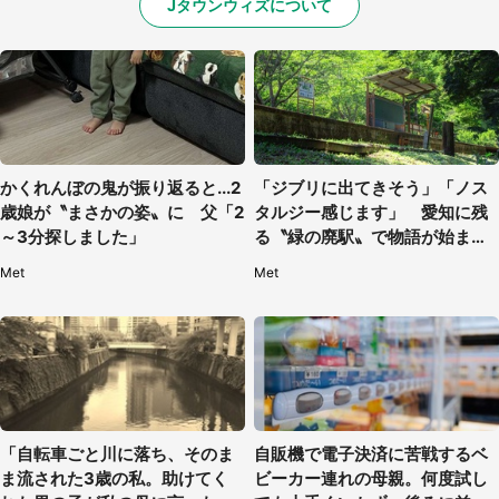
Jタウンウィズについて
かくれんぼの鬼が振り返ると...2
「ジブリに出てきそう」「ノス
歳娘が〝まさかの姿〟に 父「2
タルジー感じます」 愛知に残
～3分探しました」
る〝緑の廃駅〟で物語が始まり
そう
Met
Met
「自転車ごと川に落ち、そのま
自販機で電子決済に苦戦するベ
ま流された3歳の私。助けてく
ビーカー連れの母親。何度試し