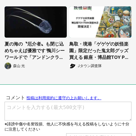
夏の海の〝厄介者〟も閉じ込
鳥取・境港「ゲゲゲの妖怪楽
めちゃえば優雅です 鴨川シー
園」限定だった鬼太郎グッズ
ワールドで「アンドンクラ
買える 銀座・博品館TOY PAR
ゲ」期間限定展示【7/29~】
Kへ急げ【8/8~31】
森山 光
Jタウン調査隊
都道府選択