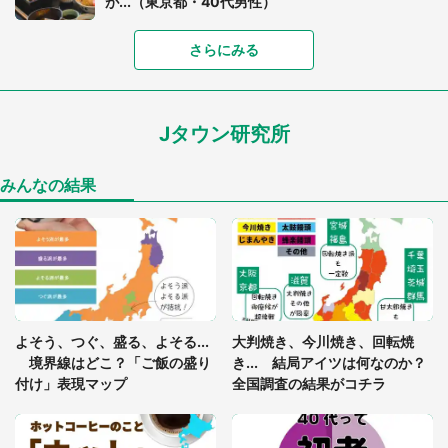
が...（東京都・40代男性）
「富豪すぎ」1歳息子の〝店頭駄々こね〟の内容に1.
さらにみる
7万人驚がく 「お菓子売り場ならまだしも...」「ハ
ードル高い」
Jタウン研究所
「閉所恐怖症の私は新幹線で大パニック。隣席の青
年に『手を繋いで』とお願いしたら...」 体験談に
8万人感動
みんなの結果
「ゾワゾワする」「本当に気持ち悪い」 道端でバ
グっちゃってた〝野生の野菜〟に6.5万人戦慄
あまりにも四角すぎる猫、激写される 「これもう
よそう、つぐ、盛る、よそる...
大判焼き、今川焼き、回転焼
座布団だろ」「食パンの耳」と1.4万人困惑
境界線はどこ？「ご飯の盛り
き... 結局アイツは何なのか？
付け」表現マップ
全国調査の結果がコチラ
「修学旅行に途中参加する娘を送って行ったら、真
っ暗な道で遭難状態。なんとか見つけた民家に助け