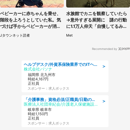
ベビーカーに赤ちゃんを乗せ、
水族館でカニを観察していたら
階段を上ろうとしていた私。気
→意外すぎる展開に 謎の行動
づけば手からベビーカーが消え
に1.1万人仰天「自慢してるみた
ていて（神奈川県・60代女性）
い」
Jタウンネット読者
Met
Recommended by
ヘルプデスク/外資系保険業界でのITヘルプデスク業務/駅近/即日勤務可/ヘルプデスク
＞
株式会社パソナ
福岡県 北九州市
時給4,167円
正社員
スポンサー：求人ボックス
「介護事務」資格必須/正職員/日勤のみ/介護老人保健施設
＞
医療法人社団幸紀会/介護老人保健施設 グリーンビラ安江
岐阜県 岐阜市
時給1,150円
正社員
スポンサー：求人ボックス