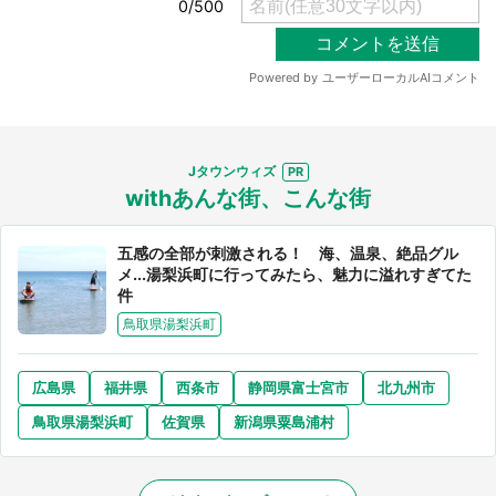
Jタウンウィズ
選択する
withあんな街、こんな街
五感の全部が刺激される！ 海、温泉、絶品グル
メ...湯梨浜町に行ってみたら、魅力に溢れすぎてた
件
鳥取県湯梨浜町
広島県
福井県
西条市
静岡県富士宮市
北九州市
鳥取県湯梨浜町
佐賀県
新潟県粟島浦村