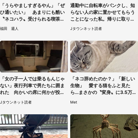
「うらやましすぎるやん」「ぜ
通勤中に自転車がパンクし、知
ひ通いたい」 あまりにも酷い
らない人の家に置かせてもらう
〝ネコハラ〟受けられる喫茶店
ことになった私。帰りに取りに
に5.3万人驚がく
行くと、なんと...（東京都・40
福田 週人
Jタウンネット読者
代女性）
「女の子一人では乗るもんじゃ
「ネコ辞めたのか？」「新しい
ない」夜行列車で男たちに囲ま
生物」 愛する猫をふと見た
れた 向かいの席に何かが投げ
ら...まさかの〝変身〟に3.5万人
られて（秋田県・60代女性）
驚がく
Jタウンネット読者
Met