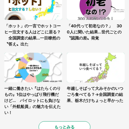
を求めると、住人の男性が...」
「孫にあげると思って、あなたにこれをあげる」
真夏の山道で見知らぬお婆さんに握らされたもの
「ホット」の一言でホットコー
「40代って初老なの？」 30
（山口県・30代女性）
ヒー注文する人はどこに居る？
0人に聞いた結果...世代ごとの
全国調査の結果...一目瞭然の
〝認識の差〟発覚
〝答え〟出た
一緒に働きたい『はたらくのり
年越しそばって大みそかのいつ
もの』1位はやっぱり飛行機だ
ごろ食べてる？→全国調査の結
けど... パイロットにも負けな
果、栃木だけちょっと早かった
い「外航船員」の魅力を伝えた
い！
もっとみる