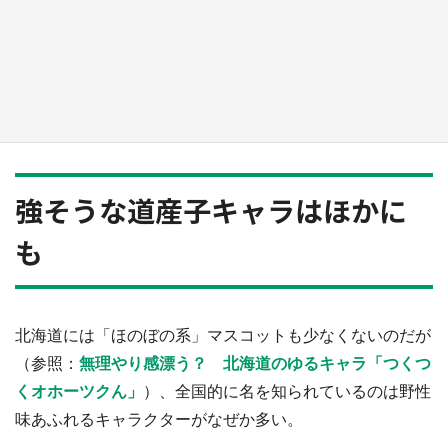
日向翔陽＆影山飛雄が笹かまを食べる！ アニ
メ『ハイキュー！！』×老舗「鐘崎」コラボで
限定グッズも【8／1～31】
もっとみる
強そうな道産子キャラはほかに
も
北海道には「ほのぼの系」マスコットも少なくないのだが
（参照：
無理やり感漂う？ 北海道のゆるキャラ「つくつ
くオホーツクん」
）、全国的に名を知られているのは野性
味あふれるキャラクターがなぜか多い。