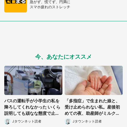
急がず、慌てず、円満に
スマホ疲れのストレッチ
今、あなたにオススメ
バスの運転手が小学生の私を
「多指症」で生まれた娘と、
降ろしてくれなかった いくら
受け止められない私。産後初
説明しても頑なな態度で止め
めての夜、助産師がミルクを
られ(北海道・50代女性)
あげてるのを見て...(静岡県・
Jタウンネット読者
Jタウンネット読者
20代女性)