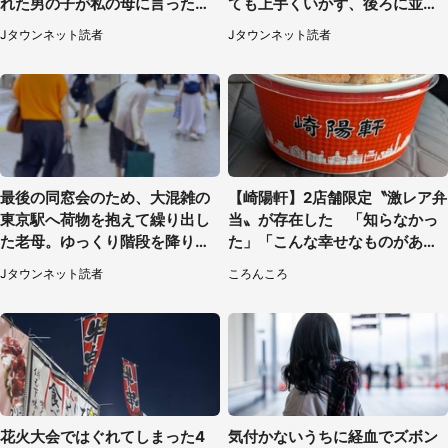
れた男の子が私の母に言ったの
ても上手くいかず、後ろに並ん
は...」（千葉県・20代女性）
でた私は思わず...（埼玉県・20
Jタウンネット読者
Jタウンネット読者
代女性）
最後の同窓会のため、大混雑の
【崎陽軒】2店舗限定〝激レア弁
東京駅へ荷物を抱えて繰り出し
当〟が存在した 「知らなかっ
た老母。ゆっくり階段を降りて
た」「こんな幸せなものがあっ
たらスーツの男性が（東京都・
たなんて...」
Jタウンネット読者
ころんころ
50代女性）
花火大会ではぐれてしまった4
気付かないうちに経血でズボン