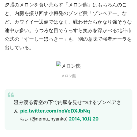
夕張のメロンを食い荒らす「メロン熊」はもちろんのこ
と、内臓を振り回す小樽発のゾンビ熊「ゾンベアー」な
ど、カワイイ一辺倒ではなく、戦わせたらかなり強そうな
連中が多い。うつろな目でうっすら笑みを浮かべる北斗市
公式の「ずーしーほっきー」も、別の意味で強者オーラを
出している。
メロン熊
澄み渡る青空の下で内臓を見せつけるゾンベアさ
ん
pic.twitter.com/noVeDXJbNq
— ちぃ (@nemu_nyanko)
2014, 10月 20