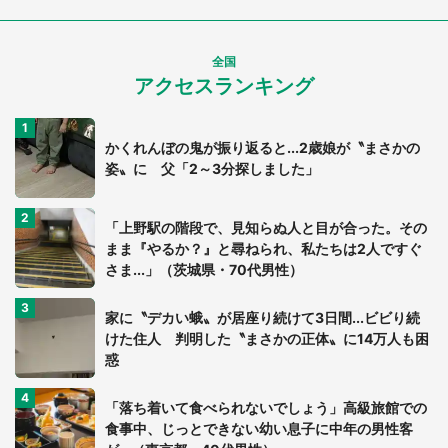
全国
アクセスランキング
かくれんぼの鬼が振り返ると...2歳娘が〝まさかの
姿〟に 父「2～3分探しました」
「上野駅の階段で、見知らぬ人と目が合った。その
まま『やるか？』と尋ねられ、私たちは2人ですぐ
さま...」（茨城県・70代男性）
家に〝デカい蛾〟が居座り続けて3日間...ビビり続
けた住人 判明した〝まさかの正体〟に14万人も困
惑
「落ち着いて食べられないでしょう」高級旅館での
食事中、じっとできない幼い息子に中年の男性客