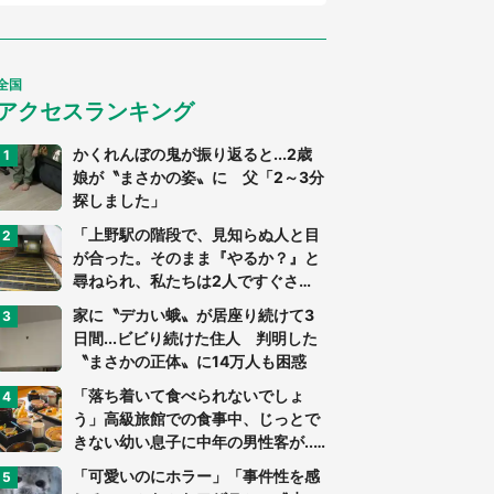
全国
アクセスランキング
かくれんぼの鬼が振り返ると...2歳
娘が〝まさかの姿〟に 父「2～3分
探しました」
「上野駅の階段で、見知らぬ人と目
が合った。そのまま『やるか？』と
尋ねられ、私たちは2人ですぐさ
ま...」（茨城県・70代男性）
家に〝デカい蛾〟が居座り続けて3
日間...ビビり続けた住人 判明した
〝まさかの正体〟に14万人も困惑
「落ち着いて食べられないでしょ
う」高級旅館での食事中、じっとで
きない幼い息子に中年の男性客が...
（東京都・40代男性）
「可愛いのにホラー」「事件性を感