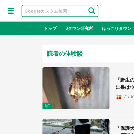
トップ
Jタウン研究所
ほっこりタウン
読者の体験談
地域×二次
「野生
に巣はウ
ご近
山口
アニメ『はたらく細胞』と神奈川県の
鳥取
3度目コラボ 作品の世界観通じて
だっ
「保護
「小児がん」学べる【8／10～31※平
品館