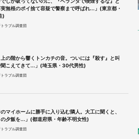
中でしか吸ってないのに、『ベランダで喫煙するな』と
実無根のポイ捨て容疑で警察まで呼ばれ...」(東京都・
性)
所トラブル調査団
、上の階から響くトンカチの音。ついには『殺す』と叫
聞こえてきて...」(埼玉県・30代男性)
所トラブル調査団
中のマイホームに勝手に入り込む隣人。大工に聞くと、
の夕飯を...」(都道府県・年齢不明女性)
所トラブル調査団