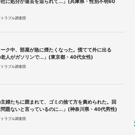
社に処分か退去を迫られて...」(兵庫県・性別不明60
福岡
佐賀
長崎
熊本
九州
もっとみる
所トラブル調査団
選択
ワーク中、部屋が急に煙たくなった。慌てて外に出る
老人がガソリンで...」(東京都・40代女性)
所トラブル調査団
の主婦たちに囲まれて、ゴミの捨て方を責められた。回
問題ないと言っているのに...」(神奈川県・40代男性)
所トラブル調査団