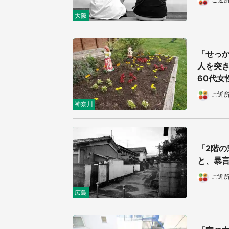
大阪
「せっ
人を突き
60代女
ご近
神奈川
「2階
と、暴言
ご近
広島