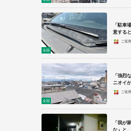
「駐車
意すると
ご近
全国
「強烈
ニオイが
ご近
全国
「我が家
な』と、