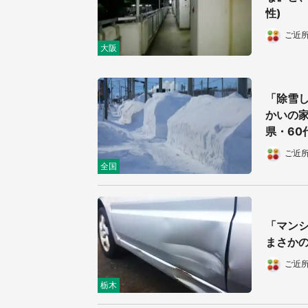
性)
ご近
大阪
「除雪
かいの家
県・60
ご近
全国
「マン
まさかの
ご近
栃木