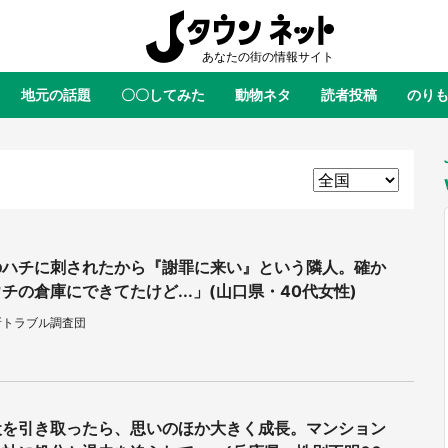
地元の話題
〇〇してみた
動物ネタ
読者投稿
のり
全国
全国
北海道
北海道
元
絶景
あの時はありがとう
物語がはじまる町へ
ふ
青森
岩手
宮城
秋田
東北
茨城
栃木
群馬
埼玉
関東
新潟
山梨
長野
甲信越
のハチに刺されたから『謝罪に来い』という隣人。確か
チの倉庫にできてたけど...」(山口県・40代女性)
岐阜
静岡
愛知
三重
東海
所トラブル調査団
富山
石川
福井
北陸
滋賀
京都
大阪
兵庫
関西
鳥取
島根
岡山
広島
中国
・境港「ゲゲゲの妖怪楽園」限定
ラプラス・ダークネスが栃木県を
た鬼太郎グッズ買える 銀座・博
服！？ 県公式プロモ動画で「聖
犬を引き取ったら、思いのほか大きく成長。マンション
徳島
香川
愛媛
高知
四国
TOY PARKへ急げ【8／8～31】
が生産されてます【7／31～1／31