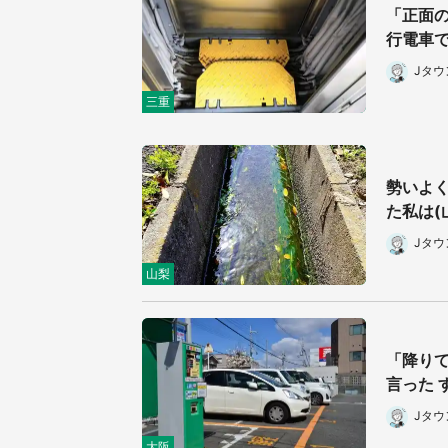
「正面の
行電車で
Jタ
三重
勢いよ
た私は(
Jタ
山梨
「降り
言った 
Jタ
大阪