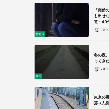
「突然
も出せな
道・40
Jタ
北海道
冬の夜
ってきた
Jタ
全国
東京の
落→人