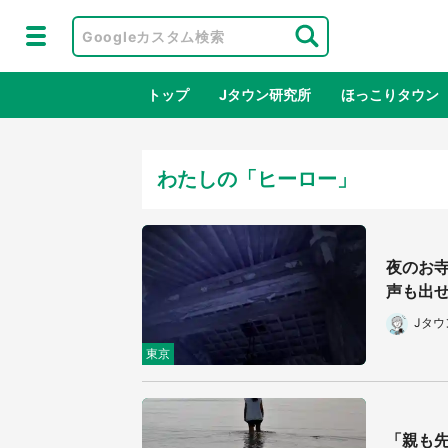
トップ
Jタウン研究所
ほっこりタウン
わたしの「ヒーロー」
地域×二次
夜のお
声も出せ
Jタ
東京
ラプラス・ダークネスが栃木県を征
『薬
服！？ 県公式プロモ動画で「聖地」
に入
「親も
が生産されてます【7／31～1／31】
ラボ