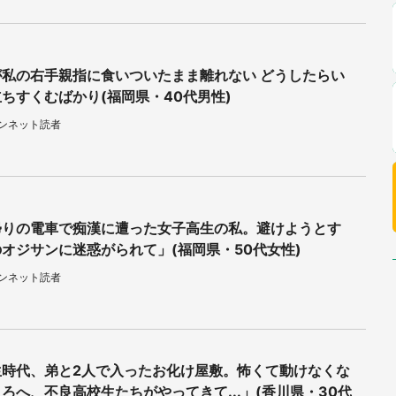
が私の右手親指に食いついたまま離れない どうしたらい
ちすくむばかり(福岡県・40代男性)
ウンネット読者
帰りの電車で痴漢に遭った女子高生の私。避けようとす
オジサンに迷惑がられて」(福岡県・50代女性)
ウンネット読者
生時代、弟と2人で入ったお化け屋敷。怖くて動けなくな
ろへ、不良高校生たちがやってきて...」(香川県・30代