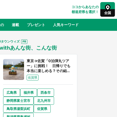
ココからあなたの
都道府県を選択！
全国
もの
連載
プレゼント
人気キーワード
Jタウンウィズ
withあんな街、こんな街
るさと納税
山形
福島
千葉
東京
神奈川
東京→佐賀「0泊弾丸ツア
ー」に挑戦！ 日帰りでも
本当に楽しめる？その結果
は...
佐賀県
広島県
福井県
西条市
奈良
和歌山
静岡県富士宮市
北九州市
山口
べ
『小林さんちのメイドラゴン』と舞台
鳥取県湯梨浜町
佐賀県
×老
のモデル・越谷がコラボ 田んぼアー
【8
トの見頃にあわせて企画続々【7／31
新潟県粟島浦村