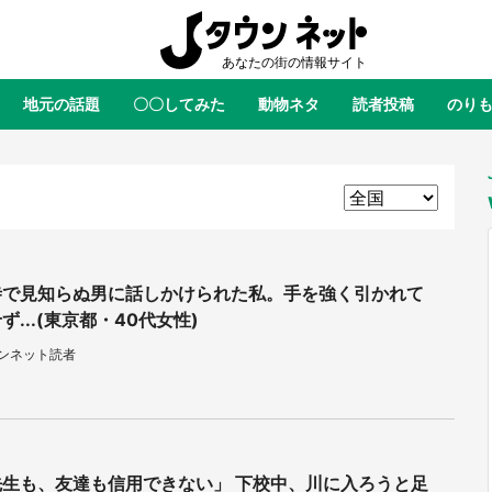
地元の話題
〇〇してみた
動物ネタ
読者投稿
のり
全国
全国
北海道
北海道
元
絶景
あの時はありがとう
物語がはじまる町へ
ふ
青森
岩手
宮城
秋田
東北
茨城
栃木
群馬
埼玉
関東
新潟
山梨
長野
甲信越
寺で見知らぬ男に話しかけられた私。手を強く引かれて
ず...(東京都・40代女性)
岐阜
静岡
愛知
三重
東海
ウンネット読者
富山
石川
福井
北陸
滋賀
京都
大阪
兵庫
関西
鳥取
島根
岡山
広島
中国
屋のひとりごと』の〝舞〟の世界
日向翔陽＆影山飛雄が笹かまを食
り込む 六本木ヒルズ展望台でコ
る！ アニメ『ハイキュー！！』
徳島
香川
愛媛
高知
四国
先生も、友達も信用できない」 下校中、川に入ろうと足
、本邦初公開の「猫猫像」も【8
舗「鐘崎」コラボで限定グッズも