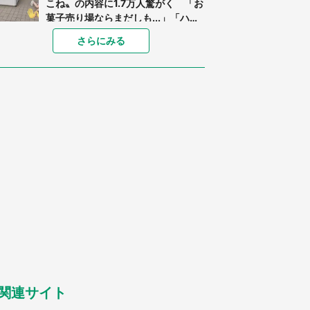
こね〟の内容に1.7万人驚がく 「お
菓子売り場ならまだしも...」「ハー
ドル高い」
「閉所恐怖症の私は新幹線で大パニ
さらにみる
ック。隣席の青年に『手を繋いで』
とお願いしたら...」 体験談に8万
人感動
「ゾワゾワする」「本当に気持ち悪
い」 道端でバグっちゃってた〝野
生の野菜〟に6.5万人戦慄
あまりにも四角すぎる猫、激写され
る 「これもう座布団だろ」「食パ
ンの耳」と1.4万人困惑
「修学旅行に途中参加する娘を送っ
て行ったら、真っ暗な道で遭難状
態。なんとか見つけた民家に助けを
求めると、住人の男性が...」
「孫にあげると思って、あなたにこ
れをあげる」 真夏の山道で見知ら
ぬお婆さんに握らされたもの（山口
県・30代女性）
関連サイト