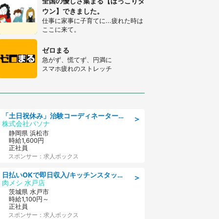
全国の優しさ集まる【ほっこりタ
ウン】できました。
仕事に家事に子育てに...疲れた時は
ここに来て。
ゼロまる
急がず、慌てず、円満に
スマホ疲れのストレッチ
「土日祝休み」治験コーディネーターのお仕事/未経験OK
＞
株式会社パソナ
静岡県 浜松市
時給1,600円
正社員
スポンサー：求人ボックス
日払いOKで即日収入/キッチンスタッフ/デリバリー業務など、自己成長可能な幅広い仕事に挑戦!髪型自由&ピアス・ネイルOK/茨城県/水戸市
＞
肉メシ 水戸店
茨城県 水戸市
時給1,100円～
正社員
スポンサー：求人ボックス