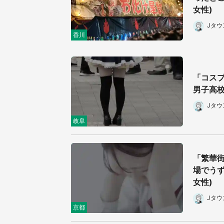
女性)
Jタ
香川
「コス
男子高校
Jタ
岐阜
「繁華
場でうず
女性)
Jタ
京都