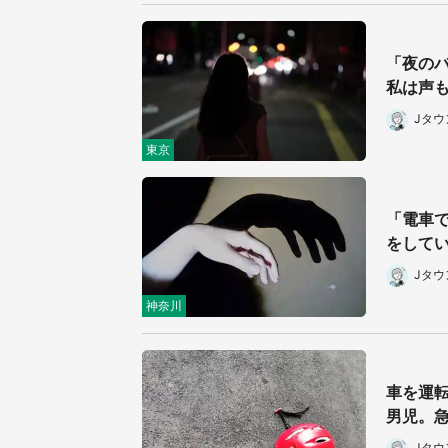
「夜の
私は声も
Jタ
東京
「電車
をしてい
Jタ
神奈川
車を運
男児。急
Jタ