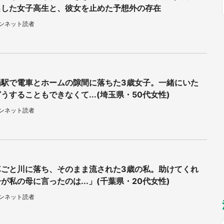
出した女子高生と、彼女を止めた予想外の存在
福岡
佐賀
長崎
熊本
～10／26】
九州
／1～31】
もっとみる
ウンネット読者
選択
場駅で電車とホームの隙間に落ちた3歳女子。一緒にいた
うすることもできなくて...(埼玉県・50代女性)
ウンネット読者
車ごと川に落ち、そのまま流された3歳の私。助けてくれ
が私の母に言ったのは...」(千葉県・20代女性)
ウンネット読者