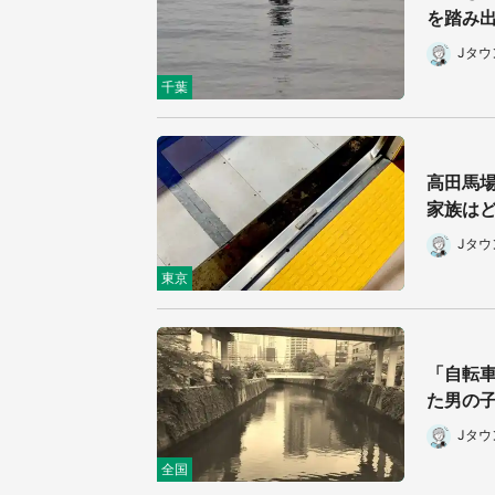
を踏み
／1
Jタ
千葉
高田馬
家族はど
Jタ
東京
「自転
た男の子
Jタ
全国