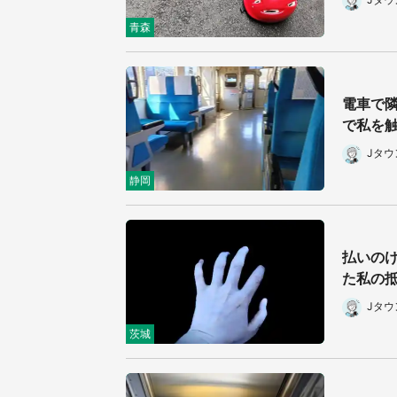
青森
電車で
で私を触
Jタ
静岡
払いの
た私の抵
Jタ
茨城