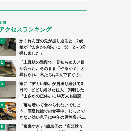
全国
アクセスランキング
かくれんぼの鬼が振り返ると...2歳
娘が〝まさかの姿〟に 父「2～3分
探しました」
「上野駅の階段で、見知らぬ人と目
が合った。そのまま『やるか？』と
尋ねられ、私たちは2人ですぐさ
ま...」（茨城県・70代男性）
家に〝デカい蛾〟が居座り続けて3
日間...ビビり続けた住人 判明した
〝まさかの正体〟に14万人も困惑
「落ち着いて食べられないでしょ
う」高級旅館での食事中、じっとで
きない幼い息子に中年の男性客が...
（東京都・40代男性）
「富豪すぎ」1歳息子の〝店頭駄々