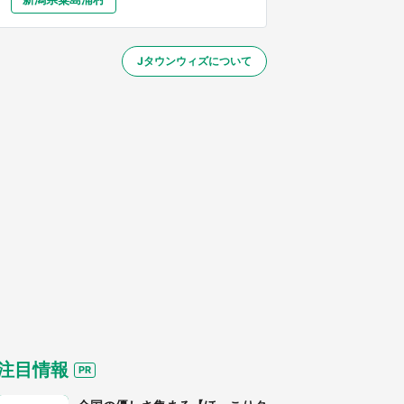
大分
宮崎
鹿児島
沖縄
～】
Jタウンウィズについて
する
注目情報