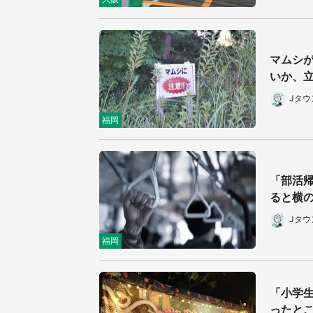
マムシ
いか、立
Jタ
福岡
「部活
ると横の
Jタ
福岡
「小学
ったとこ