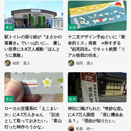
東京
全国
駅トイレの張り紙が〝まさかの
十二支デザイン手ぬぐいに「致
落書き〟でいっぱいに... 優し
命的ミス」発覚 →粋すぎる
い世界に3.8万人感動「ほんと
〝起死回生〟でネット絶賛「リ
うに素敵」
アル怪我の功名」
福田 週人
福田 週人
富山
栃木
ローカル交通系IC「えこまい
神社に掲げられた〝奇妙な掟〟
か」に4.7万人きゅん 「記念
に4.7万人困惑 「逆に機会あ
として取っておきたい」「富山
る？」「理由が知りたい」
行った時作ろうかな」
松葉 純一