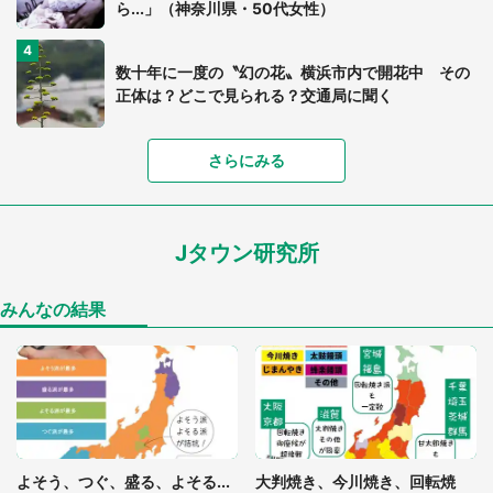
ら...」（神奈川県・50代女性）
数十年に一度の〝幻の花〟横浜市内で開花中 その
正体は？どこで見られる？交通局に聞く
「見ず知らずの中年男性に車で送ると言われ、断っ
さらにみる
たら『バカやろう』。勢いに押された私は...」（神
奈川・30代男性）
Jタウン研究所
フグだけど、丸ごといっても〝無毒〟です 可愛す
ぎる和菓子に4.7万人夢中「ふぐぅ～」「職人の技
ですね」
みんなの結果
ベビーカーに赤ちゃんを乗せ、階段を上ろうとして
いた私。気づけば手からベビーカーが消えていて
（神奈川県・60代女性）
「一人きりで男湯に入った幼い息子。後日になって
打ち明けられたその日の出来事」（神奈川県・70代
よそう、つぐ、盛る、よそる...
大判焼き、今川焼き、回転焼