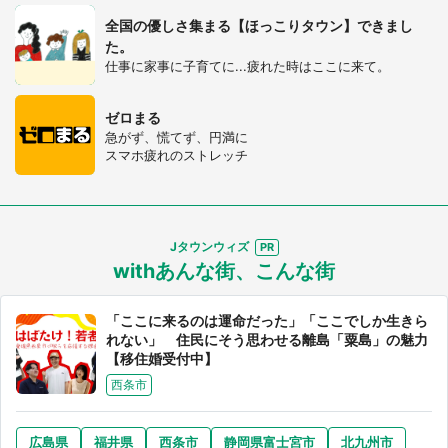
全国の優しさ集まる【ほっこりタウン】できまし
た。
仕事に家事に子育てに...疲れた時はここに来て。
ゼロまる
急がず、慌てず、円満に
スマホ疲れのストレッチ
選択する
Jタウンウィズ
withあんな街、こんな街
「ここに来るのは運命だった」「ここでしか生きら
れない」 住民にそう思わせる離島「粟島」の魅力
【移住婚受付中】
西条市
広島県
福井県
西条市
静岡県富士宮市
北九州市