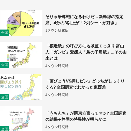
そりゃ争奪戦になるわけだ... 新幹線の指定
席、4分の3以上が「2列シートが好き」
Jタウン研究所
全国
「模造紙」の呼び方に地域差くっきり 富山
人「ガンピ」愛媛人「鳥の子用紙」...その由
来とは
全国
Jタウン研究所
「画びょうVS押しピン」どっちがしっくり
くる? 全国調査でわかった東西差
Jタウン研究所
全国
「うちんち」が関東方言ってマジ? 全国調査
の結果→静岡の特異性が明らかに
Jタウン研究所
全国