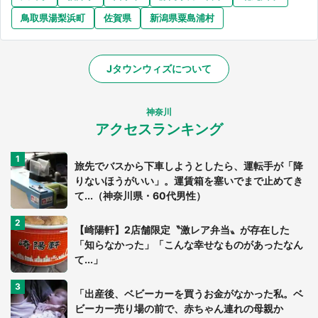
鳥取県湯梨浜町
佐賀県
新潟県粟島浦村
Jタウンウィズについて
神奈川
アクセスランキング
旅先でバスから下車しようとしたら、運転手が「降
りないほうがいい」。運賃箱を塞いでまで止めてき
て...（神奈川県・60代男性）
【崎陽軒】2店舗限定〝激レア弁当〟が存在した
「知らなかった」「こんな幸せなものがあったなん
て...」
「出産後、ベビーカーを買うお金がなかった私。ベ
ビーカー売り場の前で、赤ちゃん連れの母親か