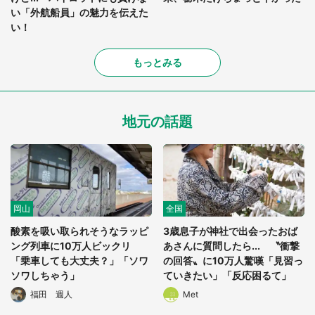
い「外航船員」の魅力を伝えた
い！
もっとみる
地元の話題
岡山
全国
酸素を吸い取られそうなラッピ
3歳息子が神社で出会ったおば
ング列車に10万人ビックリ
あさんに質問したら... 〝衝撃
「乗車しても大丈夫？」「ソワ
の回答〟に10万人驚嘆「見習っ
ソワしちゃう」
ていきたい」「反応困るて」
福田 週人
Met