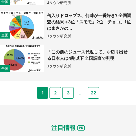
全国
Jタウン研究所
缶入りドロップス、何味が一番好き? 全国調
査の結果→3位「スモモ」2位「チョコ」1位
はまさかの...
全国
Jタウン研究所
「この前のジュース代返して」←切り出せ
る日本人は4割以下 全国調査で判明
Jタウン研究所
全国
都道府選択
1
2
3
...
22
注目情報