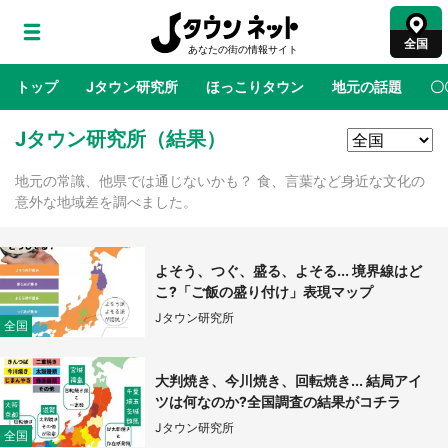
全国
トップ
Jタウン研究所
ほっこりタウン
地元の話題
〇
Jタウン研究所（結果）
地域×二次元
絶景
あの時はありがとう
物語がはじ
地元の常識、他県では通じないかも？ 食、言葉など身近な文化の
意外な地域差を調べました。
ラプラス・ダークネスが栃木県を征服！？ 県
公式プロモ動画で「聖地」が生産されてます
【7／31～1／31】
よそう、つぐ、盛る、よそる... 境界線はど
こ?「ご飯の盛り付け」表現マップ
『薬屋のひとりごと』の〝舞〟の世界に入り込
Jタウン研究所
全国
む 六本木ヒルズ展望台でコラボ、本邦初公開
の「猫猫像」も【8／1～10／26】
大判焼き、今川焼き、回転焼き... 結局アイ
ツは何なのか?全国調査の結果がコチラ
日向翔陽＆影山飛雄が笹かまを食べる！ アニ
メ『ハイキュー！！』×老舗「鐘崎」コラボで
Jタウン研究所
全国
限定グッズも【8／1～31】