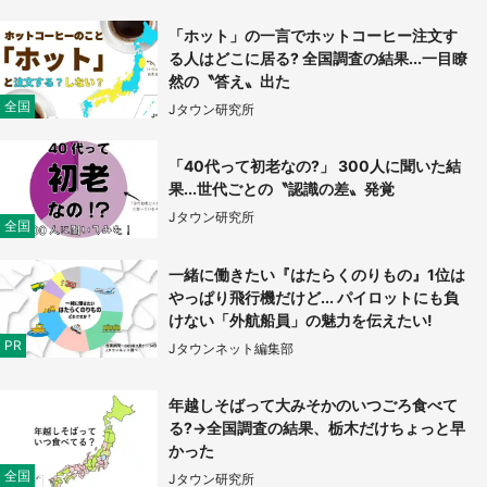
「ホット」の一言でホットコーヒー注文す
『小林さんちのメイドラゴン』と舞台のモデ
る人はどこに居る? 全国調査の結果...一目瞭
ル・越谷がコラボ 田んぼアートの見頃にあわ
然の〝答え〟出た
せて企画続々【7／31～】
全国
Jタウン研究所
もっとみる
「40代って初老なの?」 300人に聞いた結
果...世代ごとの〝認識の差〟発覚
Jタウン研究所
全国
一緒に働きたい『はたらくのりもの』1位は
やっぱり飛行機だけど... パイロットにも負
けない「外航船員」の魅力を伝えたい!
PR
Jタウンネット編集部
年越しそばって大みそかのいつごろ食べて
る?→全国調査の結果、栃木だけちょっと早
かった
全国
Jタウン研究所