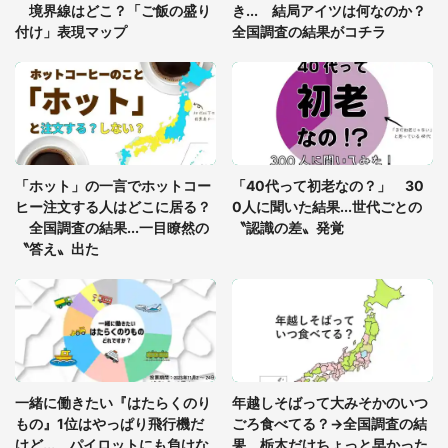
以上女性）
境界線はどこ？「ご飯の盛り
き... 結局アイツは何なのか？
付け」表現マップ
全国調査の結果がコチラ
妊娠中、通勤ラッシュ時に駅の階段を上っていた
私。「邪魔邪魔邪魔邪魔」と後ろの人に唱えられて
（神奈川県・30代女性）
「妊娠中の通勤電車で、毎日一緒だったおじいさ
ん。ある日、車内で立ってたら後ろから...」
「ホット」の一言でホットコー
「40代って初老なの？」 30
ヒー注文する人はどこに居る？
0人に聞いた結果...世代ごとの
全国調査の結果...一目瞭然の
〝認識の差〟発覚
〝答え〟出た
一緒に働きたい『はたらくのり
年越しそばって大みそかのいつ
もの』1位はやっぱり飛行機だ
ごろ食べてる？→全国調査の結
けど... パイロットにも負けな
果、栃木だけちょっと早かった