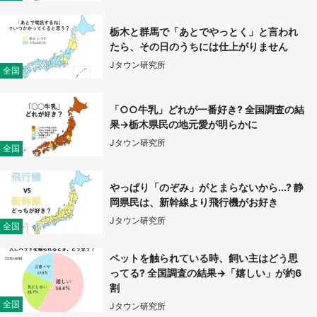
栃木と群馬で「あとでやっとく」と言われ
たら、その日のうちには仕上がりません
Jタウン研究所
全国
「○○牛乳」どれが一番好き? 全国調査の結
果→栃木県民の地元愛が明らかに
Jタウン研究所
全国
やっぱり「のぞみ」がとまらないから...? 静
岡県民は、新幹線より飛行機がお好き
Jタウン研究所
全国
ペットを触られている時、飼い主はどう思
ってる? 全国調査の結果→「嬉しい」が約6
割
全国
Jタウン研究所