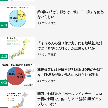
約3割の人が、卵かけご飯に「白身」を使わ
ないらしい
Jタウン研究所
全国
「そうめんの盛り付け方」にも地域差 九州
では「氷水に入れる」が主流らしいが...
Jタウン研究所
全国
非喫煙者には理解不能? 1本約30円のたばこ
を、喫煙者が快く他人にあげられる理由
Jタウン研究所
全国
関西でお馴染み「ポールウインナー」 コロ
ナ禍の影響で、他エリアでも認知度がアッ
プしていた?