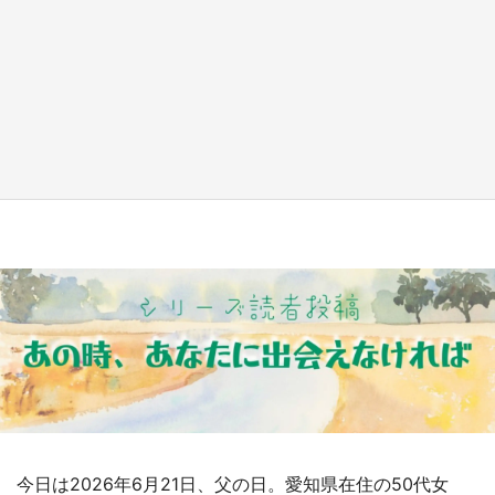
日向翔陽＆影山飛雄が笹かまを食べる！ アニ
メ『ハイキュー！！』×老舗「鐘崎」コラボで
限定グッズも【8／1～31】
もっとみる
今日は2026年6月21日、父の日。愛知県在住の50代女