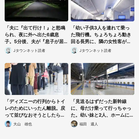
「夫に『出て行け！』と怒鳴
「幼い子供3人を連れて乗っ
られ、夜に外へ出た6歳息
た飛行機。ちょろちょろ動き
子。5分後、夫が『息子が居
回る長男に、隣の女性客がゲ
ない』と言ってきて」（奈良
ンコツをくらわせて」（北海
Jタウンネット読者
Jタウンネット読者
県・40代女性）
道・50代女性）
都道府選択
「ディズニーの行列からトイ
「見送るはずだった新幹線
レのためにいったん離脱。戻
に、母だけ乗って行っちゃっ
って並びなおそうとしたら、
た。幼い妹と2人、ホームに取
後ろに並んでいた人が...」(東
り残されて...」（大阪府・50
大山 雄也
福田 週人
京都・40代女性)
代女性）