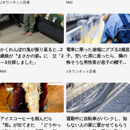
Jタウンネット読者
Met
かくれんぼの鬼が振り返ると...2
電車に乗った途端にグズる2歳息
歳娘が〝まさかの姿〟に 父「2
子。空いた席に座ったら、隣の
～3分探しました」
怖そうな男性客が息子の帽子に
手を伸ばし（千葉県・40代女
Met
Jタウンネット読者
性）
アイスコーヒーを頼んだら
通勤中に自転車がパンクし、知
〝岩〟が出てきた 「どうやっ
らない人の家に置かせてもらう