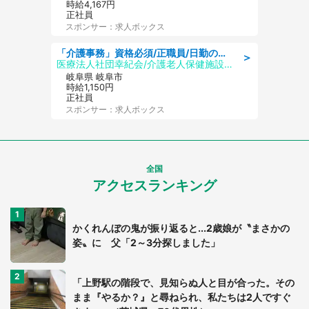
時給4,167円
正社員
スポンサー：求人ボックス
「介護事務」資格必須/正職員/日勤のみ/介護老人保健施設
＞
医療法人社団幸紀会/介護老人保健施設 グリーンビラ安江
岐阜県 岐阜市
時給1,150円
正社員
スポンサー：求人ボックス
全国
アクセスランキング
かくれんぼの鬼が振り返ると...2歳娘が〝まさかの
姿〟に 父「2～3分探しました」
「上野駅の階段で、見知らぬ人と目が合った。その
まま『やるか？』と尋ねられ、私たちは2人ですぐ