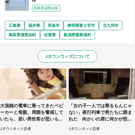
件
鳥取県湯梨浜町
広島県
福井県
西条市
静岡県富士宮市
北九州市
鳥取県湯梨浜町
佐賀県
新潟県粟島浦村
Jタウンウィズについて
大混雑の電車に乗ってきたベビ
「女の子一人では乗るもんじゃ
ーカーと母親。周囲を警戒して
ない」夜行列車で男たちに囲ま
いたら、若い男性客が思いもよ
れた 向かいの席に何かが投げ
らぬ行動に（東京都・50代女
られて（秋田県・60代女性）
Jタウンネット読者
Jタウンネット読者
性）