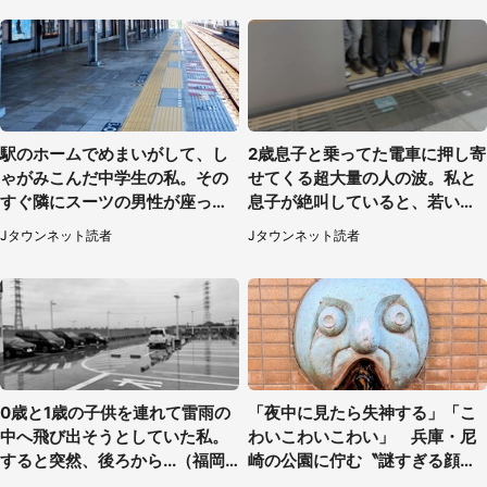
駅のホームでめまいがして、し
2歳息子と乗ってた電車に押し寄
ゃがみこんだ中学生の私。その
せてくる超大量の人の波。私と
すぐ隣にスーツの男性が座って
息子が絶叫していると、若いカ
きて（千葉県・20代女性）
ップルの乗客が...（東京都・60
Jタウンネット読者
Jタウンネット読者
代女性）
0歳と1歳の子供を連れて雷雨の
「夜中に見たら失神する」「こ
中へ飛び出そうとしていた私。
わいこわいこわい」 兵庫・尼
すると突然、後ろから...（福岡
崎の公園に佇む〝謎すぎる顔〟
県・30代女性）
に1.3万人戦慄