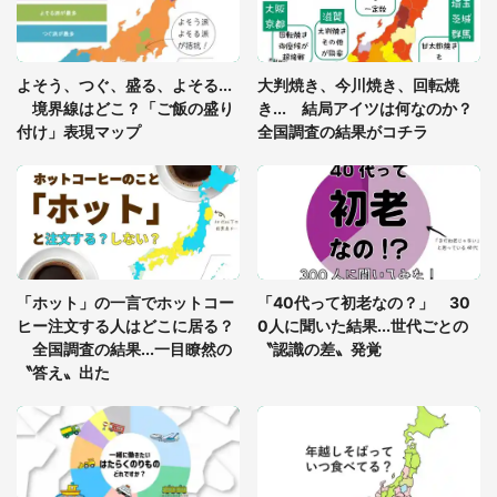
あまりにも四角すぎる猫、激写される 「これもう
よそう、つぐ、盛る、よそる...
大判焼き、今川焼き、回転焼
座布団だろ」「食パンの耳」と1.4万人困惑
境界線はどこ？「ご飯の盛り
き... 結局アイツは何なのか？
付け」表現マップ
全国調査の結果がコチラ
「修学旅行に途中参加する娘を送って行ったら、真
っ暗な道で遭難状態。なんとか見つけた民家に助け
を求めると、住人の男性が...」
「孫にあげると思って、あなたにこれをあげる」
真夏の山道で見知らぬお婆さんに握らされたもの
「ホット」の一言でホットコー
「40代って初老なの？」 30
（山口県・30代女性）
ヒー注文する人はどこに居る？
0人に聞いた結果...世代ごとの
全国調査の結果...一目瞭然の
〝認識の差〟発覚
〝答え〟出た