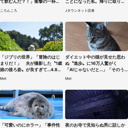
て飲むんだ？！」衝撃の一杯が
ことになった私。帰りに取りに
話題
行くと、なんと...（東京都・40
ころんころ
Jタウンネット読者
代女性）
「ジブリの世界」「冒険のはじ
ダイエット中の猫が見せた思わ
まりだ！」 夫が撮影した〝1歳
ぬ〝進歩〟に16万人驚がく
娘の後ろ姿〟が良すぎて...4.8万
「AIじゃないだと...」「そのう
人感激
ち喋りそう」
Met
Met
「可愛いのにホラー」「事件性
夜のお寺で見知らぬ男に話しか