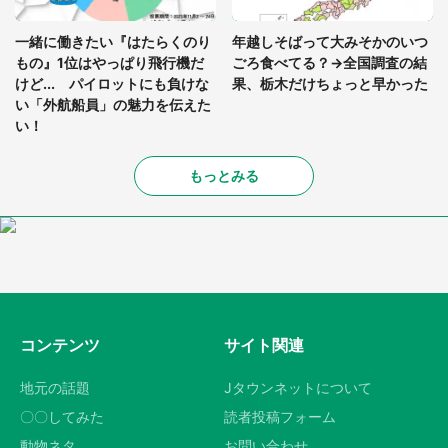
一緒に働きたい『はたらくのり
年越しそばって大みそかのいつ
もの』1位はやっぱり飛行機だ
ごろ食べてる？→全国調査の結
けど... パイロットにも負けな
果、栃木だけちょっと早かった
い「外航船員」の魅力を伝えた
い！
もっとみる
コンテンツ
サイト関連
地元の話題
Jタウンネットについて
〇〇してみた
読者投稿フォーム
動物ネタ
お問い合わせ