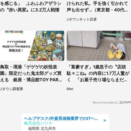
を感じる」 ふわふわアザラシ
けられた私。手を強く引かれて
の〝赤い異変〟に3.2万人戦慄
声も出せず...（東京都・40代女
性）
Jタウンネット読者
鳥取・境港「ゲゲゲの妖怪楽
「富豪すぎ」1歳息子の〝店頭
園」限定だった鬼太郎グッズ買
駄々こね〟の内容に1.7万人驚が
える 銀座・博品館TOY PARK
く 「お菓子売り場ならまだし
へ急げ【8／8～31】
も...」「ハードル高い」
Jタウン調査隊
Met
Recommended by
ヘルプデスク/外資系保険業界でのITヘルプデスク業務/駅近/即日勤務可/ヘルプデスク
＞
株式会社パソナ
福岡県 北九州市