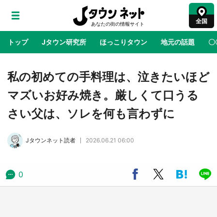
全国
トップ
Jタウン研究所
ほっこりタウン
地元の話題
〇
地域×二次元
絶景
あの時はありがとう
物語がはじ
私の初めての手料理は、泣きたいほど
マズいお好み焼き。厳しくて口うる
鳥取・境港「ゲゲゲの妖怪楽園」限定だった鬼
さい父は、ソレを何も言わずに
太郎グッズ買える 銀座・博品館TOY PARKへ
急げ【8／8～31】
Jタウンネット読者
2026.06.21 06:00
ラプラス・ダークネスが栃木県を征服！？ 県
公式プロモ動画で「聖地」が生産されてます
【7／31～1／31】
0
『薬屋のひとりごと』の〝舞〟の世界に入り込
む 六本木ヒルズ展望台でコラボ、本邦初公開
の「猫猫像」も【8／1～10／26】