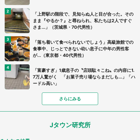
「上野駅の階段で、見知らぬ人と目が合った。その
まま『やるか？』と尋ねられ、私たちは2人ですぐ
さま...」（茨城県・70代男性）
「落ち着いて食べられないでしょう」高級旅館での
食事中、じっとできない幼い息子に中年の男性客
が...（東京都・40代男性）
「富豪すぎ」1歳息子の〝店頭駄々こね〟の内容に1.
7万人驚がく 「お菓子売り場ならまだしも...」「ハ
ードル高い」
さらにみる
あまりにも四角すぎる猫、激写される 「これもう
座布団だろ」「食パンの耳」と1.4万人困惑
Jタウン研究所
家に〝デカい蛾〟が居座り続けて3日間...ビビり続
けた住人 判明した〝まさかの正体〟に14万人も困
惑