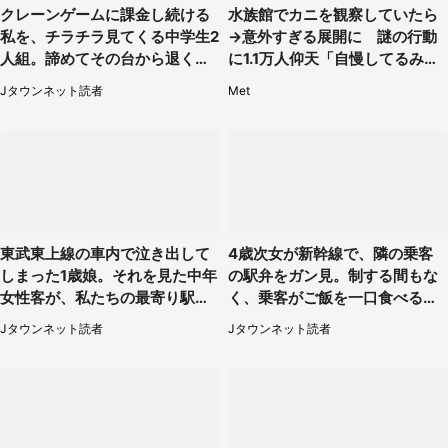
クレーンゲームに課金し続ける
水族館でカニを観察していたら
私を、チラチラ見てくる中学生2
→意外すぎる展開に 謎の行動
人組。諦めてその台から退く
に1.1万人仰天「自慢してるみた
と、後ろから声が（東京都・40
い」
Jタウンネット読者
Met
代女性）
東武東上線の車内で泣き出して
4歳次女が新幹線で、隣の乗客
しまった1歳娘。それを見た中年
の駅弁をガン見。制する間もな
女性客が、私たちの最寄り駅ま
く、乗客がご飯を一口食べると
でずっと（埼玉県・30代女性）
（茨城県・50代女性）
Jタウンネット読者
Jタウンネット読者