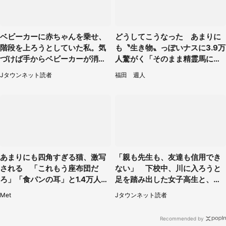
ベビーカーに赤ちゃんを乗せ、
どうしてこうなった あまりに
階段を上ろうとしていた私。気
も〝生き物〟っぽいナスに3.9万
づけば手からベビーカーが消え
人驚がく「そのまま精霊馬に使
ていて（神奈川県・60代女性）
えそう」
Jタウンネット読者
福田 週人
あまりにも四角すぎる猫、激写
「親も先生も、友達も信用でき
される 「これもう座布団だ
ない」 下校中、川に入ろうと
ろ」「食パンの耳」と1.4万人困
足を踏み出した女子高生と、彼
惑
女を止めた予想外の存在
Met
Jタウンネット読者
Recommended by