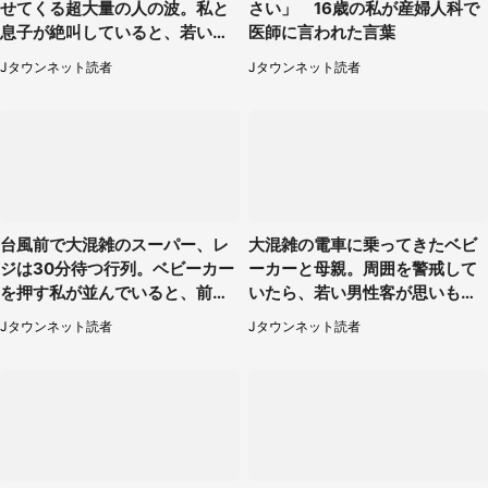
せてくる超大量の人の波。私と
さい」 16歳の私が産婦人科で
息子が絶叫していると、若いカ
医師に言われた言葉
ップルの乗客が...（東京都・60
Jタウンネット読者
Jタウンネット読者
代女性）
台風前で大混雑のスーパー、レ
大混雑の電車に乗ってきたベビ
ジは30分待つ行列。ベビーカー
ーカーと母親。周囲を警戒して
を押す私が並んでいると、前の
いたら、若い男性客が思いもよ
男性客が...
らぬ行動に（東京都・50代女
Jタウンネット読者
Jタウンネット読者
性）