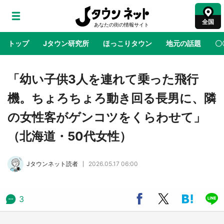
全国
トップ
Jタウン研究所
ほっこりタウン
地元の話題
〇
地域×二次元
絶景
あの時はありがとう
物語がはじ
「幼い子供3人を連れて乗った飛行
機。ちょろちょろ動き回る長男に、隣
ラプラス・ダークネスが栃木県を征服！？ 県
の女性客がゲンコツをくらわせて」
公式プロモ動画で「聖地」が生産されてます
【7／31～1／31】
（北海道・50代女性）
『薬屋のひとりごと』の〝舞〟の世界に入り込
Jタウンネット読者
2026.05.17 06:00
む 六本木ヒルズ展望台でコラボ、本邦初公開
の「猫猫像」も【8／1～10／26】
3
日向翔陽＆影山飛雄が笹かまを食べる！ アニ
メ『ハイキュー！！』×老舗「鐘崎」コラボで
限定グッズも【8／1～31】