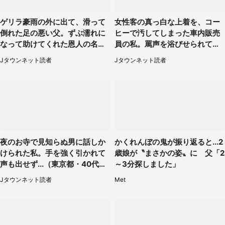
ゲリラ豪雨の外に出て、滑って
女性客の真っ白な上着を、コー
倒れた足の悪い父。ずぶ濡れに
ヒーで汚してしまった車内販売
なって助けてくれた恩人の名前
員の私。罵声を浴びせられても
も聞かず...
当然の場面で言われたのは（神
Jタウンネット読者
Jタウンネット読者
奈川県・60代男性）
夜のお寺で見知らぬ男に話しか
かくれんぼの鬼が振り返ると...2
けられた私。手を強く引かれて
歳娘が〝まさかの姿〟に 父「2
声も出せず...（東京都・40代女
～3分探しました」
性）
Jタウンネット読者
Met