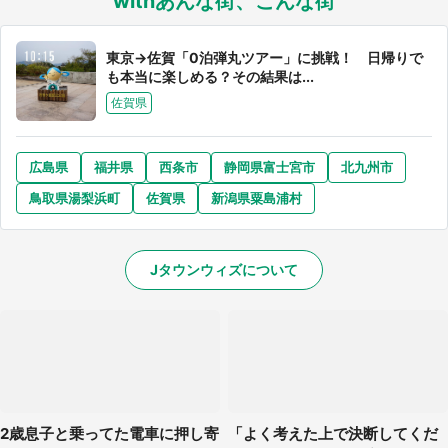
withあんな街、こんな街
東京→佐賀「0泊弾丸ツアー」に挑戦！ 日帰りで
も本当に楽しめる？その結果は...
佐賀県
広島県
福井県
西条市
静岡県富士宮市
北九州市
鳥取県湯梨浜町
佐賀県
新潟県粟島浦村
Jタウンウィズについて
2歳息子と乗ってた電車に押し寄
「よく考えた上で決断してくだ