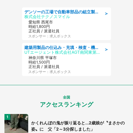
デンソーの工場で自動車部品の組立製造/denso aichi
＞
株式会社テクノスマイル
愛知県 西尾市
時給1,800円
正社員 / 派遣社員
スポンサー：求人ボックス
建築用製品の仕込み・充填・検査・機械操作/寮完備/日払い/工場・製造
＞
UTエージェント株式会社AGT南関東第二CU
神奈川県 平塚市
時給1,500円
正社員 / 派遣社員
スポンサー：求人ボックス
全国
アクセスランキング
かくれんぼの鬼が振り返ると...2歳娘が〝まさかの
姿〟に 父「2～3分探しました」