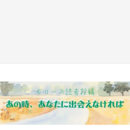
『小林さんちのメイドラゴン』と舞台のモデ
ル・越谷がコラボ 田んぼアートの見頃にあわ
せて企画続々【7／31～】
もっとみる