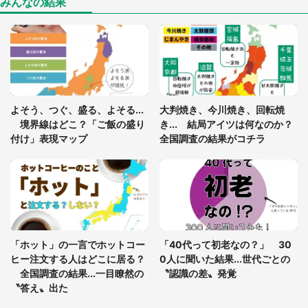
みんなの結果
「○○がない街に住んでいます」住人の呟きに30万
人驚がく 何が存在しないか、あなたはわかる？
「閉所恐怖症の私は新幹線で大パニック。隣席の青
年に『手を繋いで』とお願いしたら...」 体験談に
よそう、つぐ、盛る、よそる...
大判焼き、今川焼き、回転焼
8万人感動
境界線はどこ？「ご飯の盛り
き... 結局アイツは何なのか？
付け」表現マップ
全国調査の結果がコチラ
梅田の地下街でベビーカーを押しつつ迷う私に、見
知らぬおじいさんがわざわざ声をかけてきて（兵庫
県・30代女性）
「ゾワゾワする」「本当に気持ち悪い」 道端でバ
グっちゃってた〝野生の野菜〟に6.5万人戦慄
「ホット」の一言でホットコー
「40代って初老なの？」 30
ヒー注文する人はどこに居る？
0人に聞いた結果...世代ごとの
全国調査の結果...一目瞭然の
〝認識の差〟発覚
〝答え〟出た