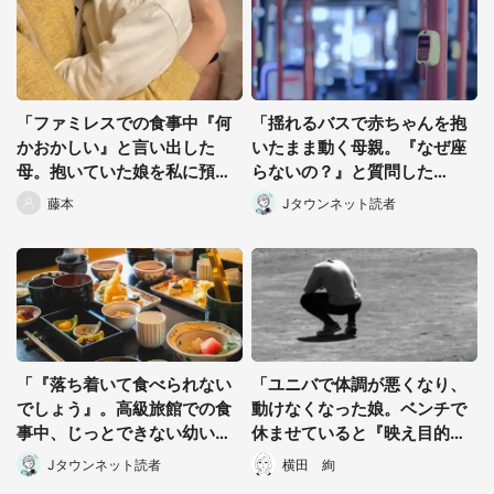
「ファミレスでの食事中『何
「揺れるバスで赤ちゃんを抱
かおかしい』と言い出した
いたまま動く母親。『なぜ座
母。抱いていた娘を私に預け
らないの？』と質問した
た直後...」（千葉県・40代女
ら...」（東京都・40代女性）
藤本
Jタウンネット読者
性）
「『落ち着いて食べられない
「ユニバで体調が悪くなり、
でしょう』。高級旅館での食
動けなくなった娘。ベンチで
事中、じっとできない幼い息
休ませていると『映え目的』
子に中年の男性客が...」（東
っぽい女子高生が...」（愛知
Jタウンネット読者
横田 絢
京都・40代男性）
県・30代男性）