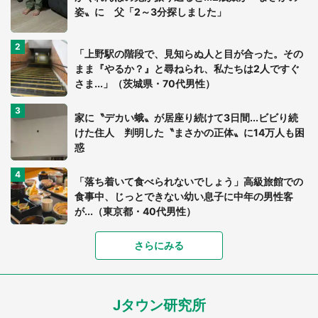
姿〟に 父「2～3分探しました」
「上野駅の階段で、見知らぬ人と目が合った。その
まま『やるか？』と尋ねられ、私たちは2人ですぐ
さま...」（茨城県・70代男性）
家に〝デカい蛾〟が居座り続けて3日間...ビビり続
けた住人 判明した〝まさかの正体〟に14万人も困
惑
「落ち着いて食べられないでしょう」高級旅館での
食事中、じっとできない幼い息子に中年の男性客
が...（東京都・40代男性）
「富豪すぎ」1歳息子の〝店頭駄々こね〟の内容に1.
さらにみる
7万人驚がく 「お菓子売り場ならまだしも...」「ハ
ードル高い」
Jタウン研究所
あまりにも四角すぎる猫、激写される 「これもう