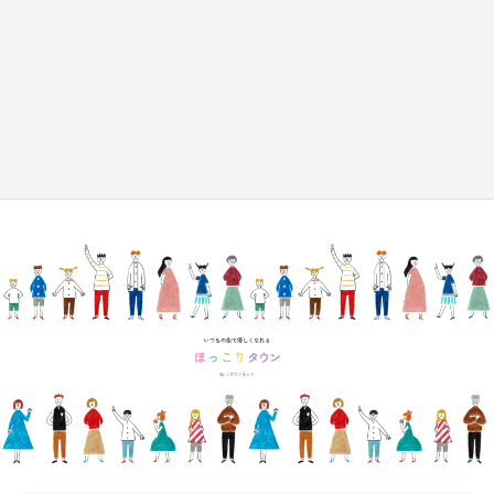
『小林さんちのメイドラゴン』と舞台のモデ
ル・越谷がコラボ 田んぼアートの見頃にあわ
せて企画続々【7／31～】
もっとみる