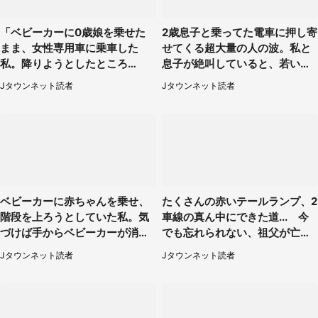
「ベビーカーに0歳娘を乗せた
2歳息子と乗ってた電車に押し寄
まま、女性専用車に乗車した
せてくる超大量の人の波。私と
私。降りようとしたところ
息子が絶叫していると、若いカ
で...」（大阪府・30代女性）
ップルの乗客が...（東京都・60
Jタウンネット読者
Jタウンネット読者
代女性）
ベビーカーに赤ちゃんを乗せ、
たくさんの赤いテールランプ、2
階段を上ろうとしていた私。気
車線の真ん中にできた道... 今
づけば手からベビーカーが消え
でも忘れられない、祖父が亡く
ていて（神奈川県・60代女性）
なった夜に見た光景（30代女
Jタウンネット読者
Jタウンネット読者
性）