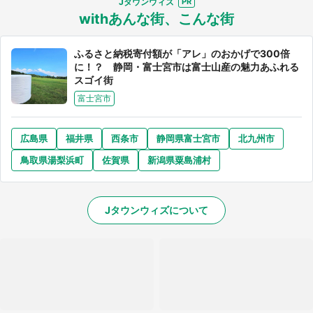
Jタウンウィズ
withあんな街、こんな街
ふるさと納税寄付額が「アレ」のおかげで300倍
に！？ 静岡・富士宮市は富士山産の魅力あふれる
スゴイ街
富士宮市
広島県
福井県
西条市
静岡県富士宮市
北九州市
鳥取県湯梨浜町
佐賀県
新潟県粟島浦村
Jタウンウィズについて