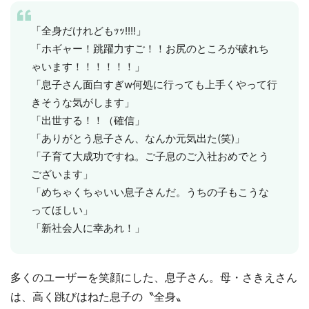
「全身だけれどもｯｯ!!!!」
「ホギャー！跳躍力すご！！お尻のところが破れち
ゃいます！！！！！！」
「息子さん面白すぎw何処に行っても上手くやって行
きそうな気がします」
「出世する！！（確信」
「ありがとう息子さん、なんか元気出た(笑)」
「子育て大成功ですね。ご子息のご入社おめでとう
ございます」
「めちゃくちゃいい息子さんだ。うちの子もこうな
ってほしい」
「新社会人に幸あれ！」
多くのユーザーを笑顔にした、息子さん。母・さきえさん
は、高く跳びはねた息子の〝全身〟