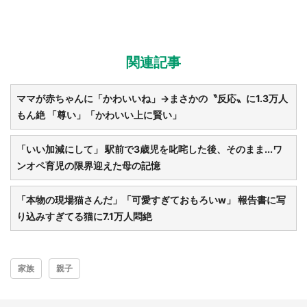
関連記事
都道府選択
ママが赤ちゃんに「かわいいね」→まさかの〝反応〟に1.3万人
もん絶 「尊い」「かわいい上に賢い」
「いい加減にして」 駅前で3歳児を叱咤した後、そのまま...ワ
ンオペ育児の限界迎えた母の記憶
「本物の現場猫さんだ」「可愛すぎておもろいw」 報告書に写
り込みすぎてる猫に7.1万人悶絶
家族
親子