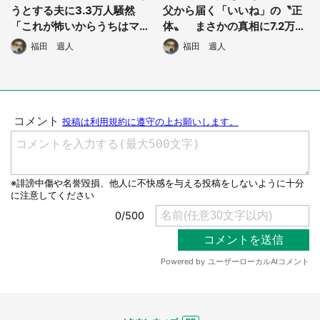
うとする夫に3.3万人騒然
父から届く「いいね」の〝正
「これが怖いからうちはマミ
体〟 まさかの真相に7.2万人
ーポコパンツ」
驚がく「予想外」「マジで笑
福田 週人
福田 週人
った」