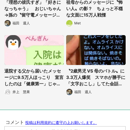
「理想の彼氏すぎ」「好きに
祖母からのメッセージに〝怖
なっちゃう」 おじいちゃん
い人〟の影？ ちょっと不穏
都道府選択
→孫の〝留守電メッセージ〟
な文面に15万人戦慄
に12万人キュン
福田 週人
Met
退院する父から届いたメッセ
〝2歳男児 VS 母のバトル〟に
ージに9.5万人ほっこり 宣言
3.3万人爆笑 スマホが勝手に
したのは「健康第一」じゃな
「文字おこし」してた会話が
くて...
コチラです
井上 慧果
福田 週人
選択する