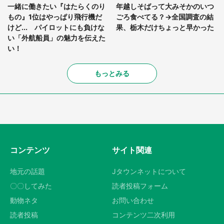
一緒に働きたい『はたらくのり
年越しそばって大みそかのいつ
もの』1位はやっぱり飛行機だ
ごろ食べてる？→全国調査の結
けど... パイロットにも負けな
果、栃木だけちょっと早かった
い「外航船員」の魅力を伝えた
い！
もっとみる
コンテンツ
サイト関連
地元の話題
Jタウンネットについて
〇〇してみた
読者投稿フォーム
動物ネタ
お問い合わせ
読者投稿
コンテンツ二次利用