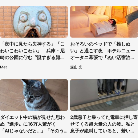
「夜中に見たら失神する」「こ
おそろいのベッドで「推しぬ
わいこわいこわい」 兵庫・尼
い」と過ごす夜 ホテルニュー
崎の公園に佇む〝謎すぎる顔〟
オータニ幕張で「ぬい活宿泊プ
に1.3万人戦慄
ラン」開始【8／8～3／31】
Met
森山 光
ダイエット中の猫が見せた思わ
2歳息子と乗ってた電車に押し寄
ぬ〝進歩〟に16万人驚がく
せてくる超大量の人の波。私と
「AIじゃないだと...」「そのう
息子が絶叫していると、若いカ
ち喋りそう」
ップルの乗客が...（東京都・60