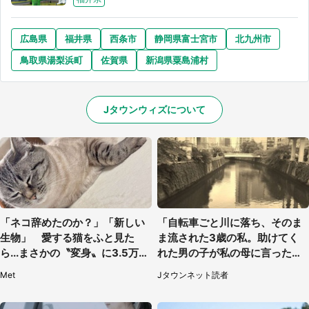
広島県
福井県
西条市
静岡県富士宮市
北九州市
鳥取県湯梨浜町
佐賀県
新潟県粟島浦村
Jタウンウィズについて
「ネコ辞めたのか？」「新しい
「自転車ごと川に落ち、そのま
生物」 愛する猫をふと見た
ま流された3歳の私。助けてく
ら...まさかの〝変身〟に3.5万人
れた男の子が私の母に言ったの
驚がく
は...」（千葉県・20代女性）
Met
Jタウンネット読者