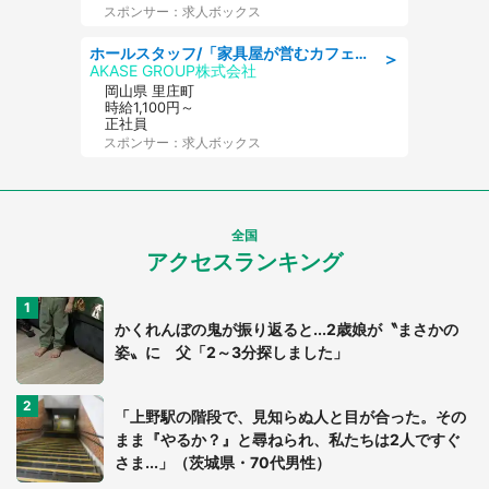
スポンサー：求人ボックス
ホールスタッフ/「家具屋が営むカフェスタッフ!」週2日～OK!嬉しいまかない付き/岡山県/浅口郡里庄町
＞
AKASE GROUP株式会社
岡山県 里庄町
時給1,100円～
正社員
スポンサー：求人ボックス
全国
アクセスランキング
かくれんぼの鬼が振り返ると...2歳娘が〝まさかの
姿〟に 父「2～3分探しました」
「上野駅の階段で、見知らぬ人と目が合った。その
まま『やるか？』と尋ねられ、私たちは2人ですぐ
さま...」（茨城県・70代男性）