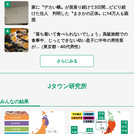
家に〝デカい蛾〟が居座り続けて3日間...ビビり続
けた住人 判明した〝まさかの正体〟に14万人も困
惑
「落ち着いて食べられないでしょう」高級旅館での
食事中、じっとできない幼い息子に中年の男性客
が...（東京都・40代男性）
「富豪すぎ」1歳息子の〝店頭駄々こね〟の内容に1.
さらにみる
7万人驚がく 「お菓子売り場ならまだしも...」「ハ
ードル高い」
Jタウン研究所
「閉所恐怖症の私は新幹線で大パニック。隣席の青
年に『手を繋いで』とお願いしたら...」 体験談に
8万人感動
みんなの結果
「ゾワゾワする」「本当に気持ち悪い」 道端でバ
グっちゃってた〝野生の野菜〟に6.5万人戦慄