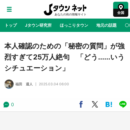
全国
トップ
Jタウン研究所
ほっこりタウン
地元の話題
〇
地域×二次元
絶景
あの時はありがとう
物語がはじ
本人確認のための「秘密の質問」が強
烈すぎて25万人絶句 「どう......いう
鳥取・境港「ゲゲゲの妖怪楽園」限定だった鬼
シチュエーション」
太郎グッズ買える 銀座・博品館TOY PARKへ
急げ【8／8～31】
福田 週人
2025.03.04 06:00
ラプラス・ダークネスが栃木県を征服！？ 県
公式プロモ動画で「聖地」が生産されてます
【7／31～1／31】
0
『薬屋のひとりごと』の〝舞〟の世界に入り込
む 六本木ヒルズ展望台でコラボ、本邦初公開
の「猫猫像」も【8／1～10／26】