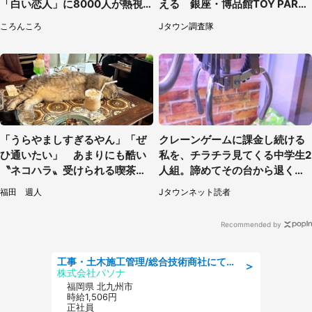
「白い恋人」に8000人が熱視
える 銀座・博品館TOY PARK
線【期間限定】
へ急げ【8／8～31】
ころんころ
Jタウン調査隊
「うらやましすぎるやん」「ぜ
クレーンゲームに課金し続ける
ひ通いたい」 あまりにも酷い
私を、チラチラ見てくる中学生2
〝ネコハラ〟受けられる喫茶店
人組。諦めてその台から退く
に5.3万人驚がく
と、後ろから声が（東京都・40
福田 週人
Jタウンネット読者
代女性）
Recommended by
工事・土木施工管理/総合技術商社にて施工管理のお仕事/即日勤務可/車通勤可/工事・土木施工管理/生産・品質管理
＞
株式会社パソナ
福岡県 北九州市
時給1,506円
正社員