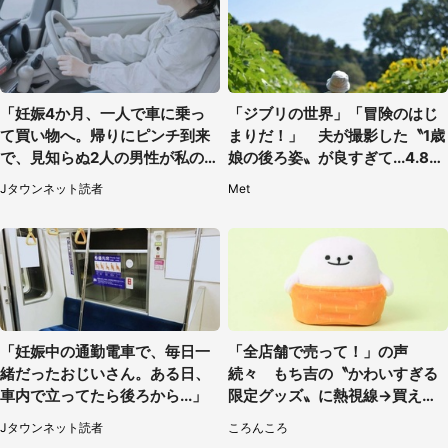
「妊娠4か月、一人で車に乗っ
「ジブリの世界」「冒険のはじ
て買い物へ。帰りにピンチ到来
まりだ！」 夫が撮影した〝1歳
で、見知らぬ2人の男性が私の車
娘の後ろ姿〟が良すぎて...4.8万
を...」（30代女性）
人感激
Jタウンネット読者
Met
「妊娠中の通勤電車で、毎日一
「全店舗で売って！」の声
緒だったおじいさん。ある日、
続々 もち吉の〝かわいすぎる
車内で立ってたら後ろから...」
限定グッズ〟に熱視線→買える
のは地元だけ？本社に聞く
Jタウンネット読者
ころんころ