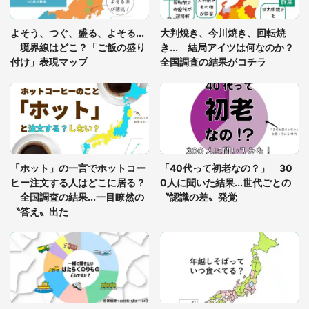
あまりにも四角すぎる猫、激写される 「これもう
よそう、つぐ、盛る、よそる...
大判焼き、今川焼き、回転焼
座布団だろ」「食パンの耳」と1.4万人困惑
境界線はどこ？「ご飯の盛り
き... 結局アイツは何なのか？
付け」表現マップ
全国調査の結果がコチラ
「修学旅行に途中参加する娘を送って行ったら、真
っ暗な道で遭難状態。なんとか見つけた民家に助け
を求めると、住人の男性が...」
「孫にあげると思って、あなたにこれをあげる」
真夏の山道で見知らぬお婆さんに握らされたもの
「ホット」の一言でホットコー
「40代って初老なの？」 30
（山口県・30代女性）
ヒー注文する人はどこに居る？
0人に聞いた結果...世代ごとの
全国調査の結果...一目瞭然の
〝認識の差〟発覚
〝答え〟出た