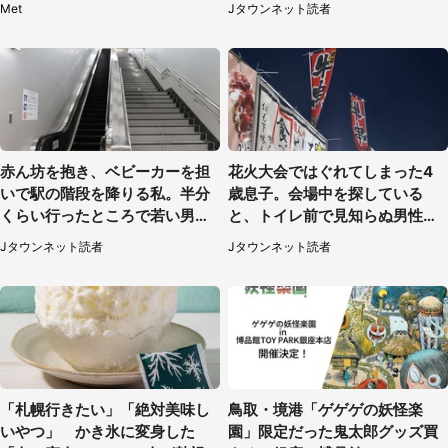
Met
Jタウンネット読者
代女性）
赤ん坊を抱き、ベビーカーを担
花火大会ではぐれてしまった4
いで駅の階段を降りる私。半分
歳息子。会場中を探している
くらい行ったところで若い男性
と、トイレ前で見知らぬ男性に
が...（埼玉県・50代女性）
（東京都・女性）
Jタウンネット読者
Jタウンネット読者
「札幌行きたい」「絶対美味し
鳥取・境港「ゲゲゲの妖怪楽
いやつ」 かき氷に変身した
園」限定だった鬼太郎グッズ買