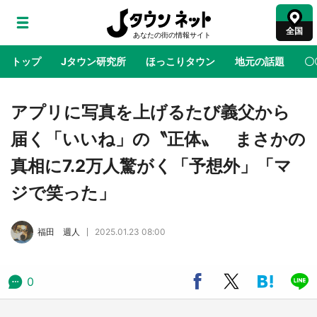
全国
トップ
Jタウン研究所
ほっこりタウン
地元の話題
〇
地域×二次元
絶景
あの時はありがとう
物語がはじ
アプリに写真を上げるたび義父から
届く「いいね」の〝正体〟 まさかの
ラプラス・ダークネスが栃木県を征服！？ 県
真相に7.2万人驚がく「予想外」「マ
公式プロモ動画で「聖地」が生産されてます
【7／31～1／31】
ジで笑った」
『薬屋のひとりごと』の〝舞〟の世界に入り込
福田 週人
2025.01.23 08:00
む 六本木ヒルズ展望台でコラボ、本邦初公開
の「猫猫像」も【8／1～10／26】
0
日向翔陽＆影山飛雄が笹かまを食べる！ アニ
メ『ハイキュー！！』×老舗「鐘崎」コラボで
限定グッズも【8／1～31】