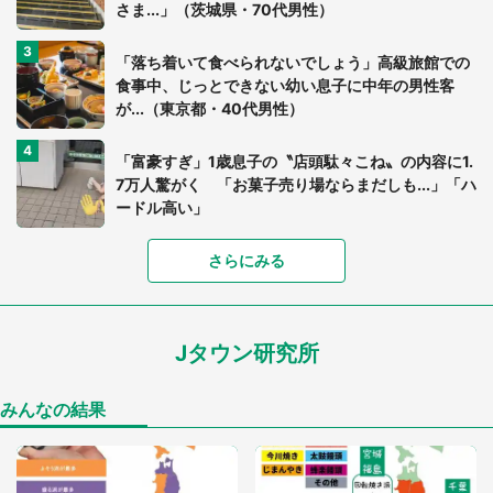
さま...」（茨城県・70代男性）
「落ち着いて食べられないでしょう」高級旅館での
食事中、じっとできない幼い息子に中年の男性客
が...（東京都・40代男性）
「富豪すぎ」1歳息子の〝店頭駄々こね〟の内容に1.
7万人驚がく 「お菓子売り場ならまだしも...」「ハ
ードル高い」
さらにみる
あまりにも四角すぎる猫、激写される 「これもう
座布団だろ」「食パンの耳」と1.4万人困惑
Jタウン研究所
家に〝デカい蛾〟が居座り続けて3日間...ビビり続
けた住人 判明した〝まさかの正体〟に14万人も困
惑
みんなの結果
「○○がない街に住んでいます」住人の呟きに30万
人驚がく 何が存在しないか、あなたはわかる？