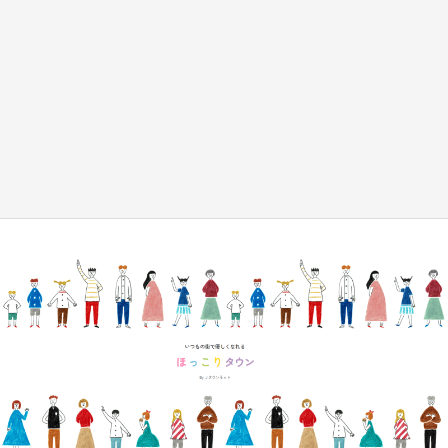
『小林さんちのメイドラゴン』と舞台のモデ
ル・越谷がコラボ 田んぼアートの見頃にあわ
せて企画続々【7／31～】
もっとみる