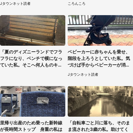
られて（神奈川県・30代女性）
はわかる？
Jタウンネット読者
ころんころ
「夏のディズニーランドでフラ
ベビーカーに赤ちゃんを乗せ、
フラになり、ベンチで横になっ
階段を上ろうとしていた私。気
ていた私。そこへ何人ものキャ
づけば手からベビーカーが消え
ストがやってきて」（埼玉県・2
ていて（神奈川県・60代女性）
Jタウンネット読者
0代女性）
里帰り出産のため乗った新幹線
「自転車ごと川に落ち、そのま
が長時間ストップ 身重の私は
ま流された3歳の私。助けてく