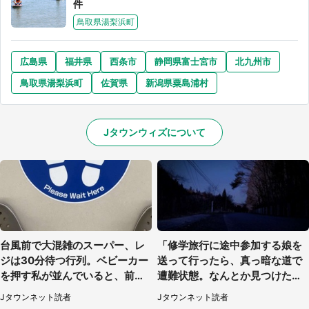
件
鳥取県湯梨浜町
広島県
福井県
西条市
静岡県富士宮市
北九州市
鳥取県湯梨浜町
佐賀県
新潟県粟島浦村
Jタウンウィズについて
台風前で大混雑のスーパー、レ
「修学旅行に途中参加する娘を
ジは30分待つ行列。ベビーカー
送って行ったら、真っ暗な道で
を押す私が並んでいると、前の
遭難状態。なんとか見つけた民
男性客が...
家に助けを求めると、住人の男
Jタウンネット読者
Jタウンネット読者
性が...」