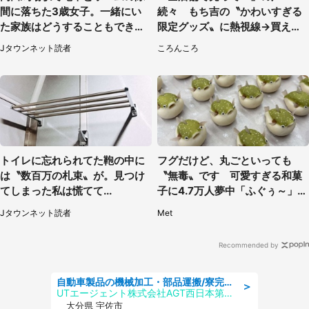
間に落ちた3歳女子。一緒にい
続々 もち吉の〝かわいすぎる
た家族はどうすることもできな
限定グッズ〟に熱視線→買える
くて...（埼玉県・50代女性）
のは地元だけ？本社に聞く
Jタウンネット読者
ころんころ
トイレに忘れられてた鞄の中に
フグだけど、丸ごといっても
は〝数百万の札束〟が。見つけ
〝無毒〟です 可愛すぎる和菓
てしまった私は慌てて...
子に4.7万人夢中「ふぐぅ～」
「職人の技ですね」
Jタウンネット読者
Met
Recommended by
自動車製品の機械加工・部品運搬/寮完備/日払い/工場・製造
＞
UTエージェント株式会社AGT西日本第二CU
大分県 宇佐市