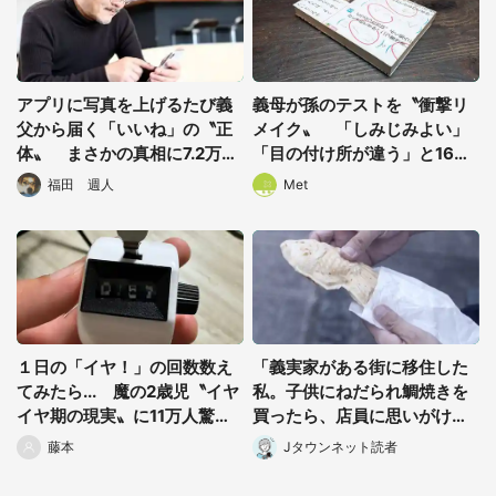
アプリに写真を上げるたび義
義母が孫のテストを〝衝撃リ
父から届く「いいね」の〝正
メイク〟 「しみじみよい」
体〟 まさかの真相に7.2万人
「目の付け所が違う」と16万
選択する
驚がく「予想外」「マジで笑
人が感動
福田 週人
Met
った」
１日の「イヤ！」の回数数え
「義実家がある街に移住した
てみたら... 魔の2歳児〝イヤ
私。子供にねだられ鯛焼きを
イヤ期の現実〟に11万人驚が
買ったら、店員に思いがけな
く
いことを言われて...」（静岡
藤本
Jタウンネット読者
県・50代女性）