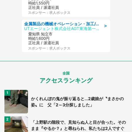
時給1,550円
正社員 / 派遣社員
スポンサー：求人ボックス
金属製品の機械オペレーション・加工/寮完備/日払い/工場・製造
＞
UTエージェント株式会社AGT東海第一CU
愛知県 知立市
時給1,600円
正社員 / 派遣社員
スポンサー：求人ボックス
全国
アクセスランキング
かくれんぼの鬼が振り返ると...2歳娘が〝まさかの
姿〟に 父「2～3分探しました」
「上野駅の階段で、見知らぬ人と目が合った。その
まま『やるか？』と尋ねられ、私たちは2人ですぐ