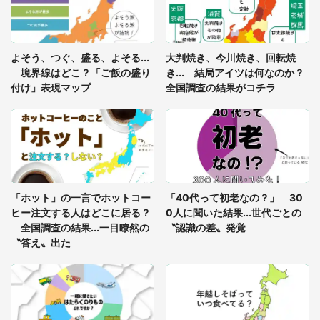
「閉所恐怖症の私は新幹線で大パニック。隣席の青
年に『手を繋いで』とお願いしたら...」 体験談に
よそう、つぐ、盛る、よそる...
大判焼き、今川焼き、回転焼
8万人感動
境界線はどこ？「ご飯の盛り
き... 結局アイツは何なのか？
付け」表現マップ
全国調査の結果がコチラ
梅田の地下街でベビーカーを押しつつ迷う私に、見
知らぬおじいさんがわざわざ声をかけてきて（兵庫
県・30代女性）
「ゾワゾワする」「本当に気持ち悪い」 道端でバ
グっちゃってた〝野生の野菜〟に6.5万人戦慄
「ホット」の一言でホットコー
「40代って初老なの？」 30
ヒー注文する人はどこに居る？
0人に聞いた結果...世代ごとの
全国調査の結果...一目瞭然の
〝認識の差〟発覚
〝答え〟出た