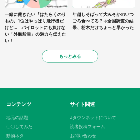
一緒に働きたい『はたらくのり
年越しそばって大みそかのいつ
もの』1位はやっぱり飛行機だ
ごろ食べてる？→全国調査の結
けど... パイロットにも負けな
果、栃木だけちょっと早かった
い「外航船員」の魅力を伝えた
い！
もっとみる
コンテンツ
サイト関連
地元の話題
Jタウンネットについて
〇〇してみた
読者投稿フォーム
動物ネタ
お問い合わせ