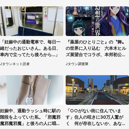
「妊娠中の通勤電車で、毎日一
『薬屋のひとりごと』の〝舞〟
緒だったおじいさん。ある日、
の世界に入り込む 六本木ヒル
車内で立ってたら後ろから...」
ズ展望台でコラボ、本邦初公開
の「猫猫像」も【8／1～10／2
Jタウンネット読者
Jタウン調査隊
6】
妊娠中、通勤ラッシュ時に駅の
「○○がない街に住んでいま
階段を上っていた私。「邪魔邪
す」住人の呟きに30万人驚が
魔邪魔邪魔」と後ろの人に唱え
く 何が存在しないか、あなた