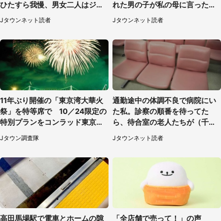
ひたすら我慢、男女二人はジュ
れた男の子が私の母に言ったの
ースを買ってきて（50代女性）
は...」（千葉県・20代女性）
Jタウンネット読者
Jタウンネット読者
11年ぶり開催の「東京湾大華火
通勤途中の体調不良で病院にい
祭」を特等席で 10／24限定の
た私。診察の順番を待ってた
特別プランをコンラッド東京が
ら、待合室の老人たちが（千葉
販売【8／3～10／16】
県・50代男性）
Jタウン調査隊
Jタウンネット読者
高田馬場駅で電車とホームの隙
「全店舗で売って！」の声