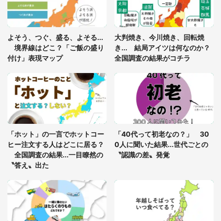
8万人感動
「ゾワゾワする」「本当に気持ち悪い」 道端でバ
よそう、つぐ、盛る、よそる...
大判焼き、今川焼き、回転焼
グっちゃってた〝野生の野菜〟に6.5万人戦慄
境界線はどこ？「ご飯の盛り
き... 結局アイツは何なのか？
付け」表現マップ
全国調査の結果がコチラ
「○○がない街に住んでいます」住人の呟きに30万
人驚がく 何が存在しないか、あなたはわかる？
「修学旅行に途中参加する娘を送って行ったら、真
っ暗な道で遭難状態。なんとか見つけた民家に助け
「ホット」の一言でホットコー
「40代って初老なの？」 30
を求めると、住人の男性が...」
ヒー注文する人はどこに居る？
0人に聞いた結果...世代ごとの
全国調査の結果...一目瞭然の
〝認識の差〟発覚
〝答え〟出た