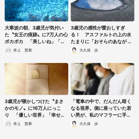
大寒波の朝、3歳児が気付い
3歳児の感性が愛おしすぎ
た〝女王の痕跡〟に7万人の心
る！ アスファルトの上の水
ポカポカ 「美しいね」「そ
たまりに「おそらのあなが あ
の感性を大事にして」
いちゃった」
井上 慧果
大久保 歩
3歳児が寝かしつけた〝まさ
「電車の中で、だんだん暗く
かのモノ〟に16万人にっこ
なる視界。側に座っていた若
り 「優しい世界」「幸せそ
い男が、私のマフラーに手を
うに見える」
かけて...」（都道府県不明、4
井上 慧果
大久保 歩
0代男性）