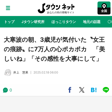
全国
トップ
Jタウン研究所
ほっこりタウン
地元の話題
〇
地域×二次元
絶景
あの時はありがとう
物語がはじ
大寒波の朝、3歳児が気付いた〝女王
の痕跡〟に7万人の心ポカポカ 「美
ラプラス・ダークネスが栃木県を征服！？ 県
しいね」「その感性を大事にして」
公式プロモ動画で「聖地」が生産されてます
【7／31～1／31】
井上 慧果
2025.02.18 06:00
『薬屋のひとりごと』の〝舞〟の世界に入り込
む 六本木ヒルズ展望台でコラボ、本邦初公開
の「猫猫像」も【8／1～10／26】
0
日向翔陽＆影山飛雄が笹かまを食べる！ アニ
メ『ハイキュー！！』×老舗「鐘崎」コラボで
限定グッズも【8／1～31】