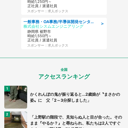
時給1,250円～
正社員 / 派遣社員
スポンサー：求人ボックス
一般事務・OA事務/半導体開発センター内で事務&軽作業スタッフ、募集
＞
株式会社シスムエンジニアリング
静岡県 裾野市
時給1,550円～
正社員 / 派遣社員
スポンサー：求人ボックス
全国
アクセスランキング
かくれんぼの鬼が振り返ると...2歳娘が〝まさかの
姿〟に 父「2～3分探しました」
「上野駅の階段で、見知らぬ人と目が合った。その
まま『やるか？』と尋ねられ、私たちは2人ですぐ