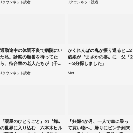
Jタウンネット読者
Jタウンネット読者
代女性）
通勤途中の体調不良で病院にい
かくれんぼの鬼が振り返ると...2
た私。診察の順番を待ってた
歳娘が〝まさかの姿〟に 父「2
ら、待合室の老人たちが（千葉
～3分探しました」
県・50代男性）
Jタウンネット読者
Met
『薬屋のひとりごと』の〝舞〟
「妊娠4か月、一人で車に乗っ
の世界に入り込む 六本木ヒル
て買い物へ。帰りにピンチ到来