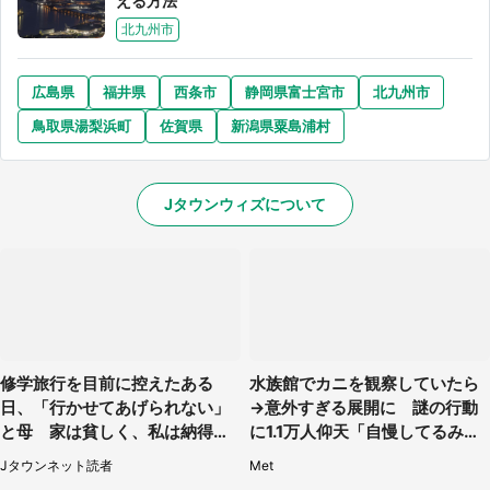
える方法
北九州市
広島県
福井県
西条市
静岡県富士宮市
北九州市
鳥取県湯梨浜町
佐賀県
新潟県粟島浦村
Jタウンウィズについて
修学旅行を目前に控えたある
水族館でカニを観察していたら
日、「行かせてあげられない」
→意外すぎる展開に 謎の行動
と母 家は貧しく、私は納得し
に1.1万人仰天「自慢してるみた
たけれど...（北海道・70代以上
い」
Jタウンネット読者
Met
女性）