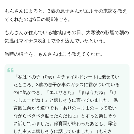
もんさんによると、3歳の息子さんがエルサの来訪を教え
てくれたのは6日の朝8時ごろ。
もんさんが住んでいる地域はその日、大寒波の影響で朝の
気温はマイナス8度まで冷え込んでいたという。
当時の様子を、もんさんはこう教えてくれた。
「私は下の子（0歳）をチャイルドシートに乗せてい
たところ、3歳の息子が車のガラスに霜がついている
のに気がつき、『エルサきた』『まほうだね』『け
っしょーだね！』と嬉しそうに言っていました。 保
育園に向かう道中でも「ありの～ままの～って歌い
ながらペタペタ貼ったんだねぇ』とずっと楽しそう
に話していました。保育園が終わったあとも、帰宅
した主人に嬉しそうに話していました」（もんさ