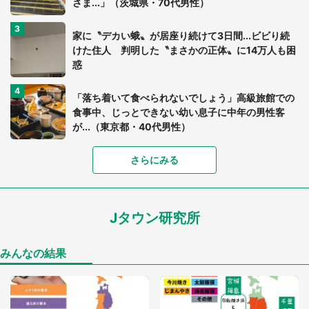
さま...」（茨城県・70代男性）
家に〝デカい蛾〟が居座り続けて3日間...ビビり続
けた住人 判明した〝まさかの正体〟に14万人も困
惑
「落ち着いて食べられないでしょう」高級旅館での
食事中、じっとできない幼い息子に中年の男性客
が...（東京都・40代男性）
「富豪すぎ」1歳息子の〝店頭駄々こね〟の内容に1.
さらにみる
7万人驚がく 「お菓子売り場ならまだしも...」「ハ
ードル高い」
Jタウン研究所
あまりにも四角すぎる猫、激写される 「これもう
座布団だろ」「食パンの耳」と1.4万人困惑
みんなの結果
「閉所恐怖症の私は新幹線で大パニック。隣席の青
年に『手を繋いで』とお願いしたら...」 体験談に