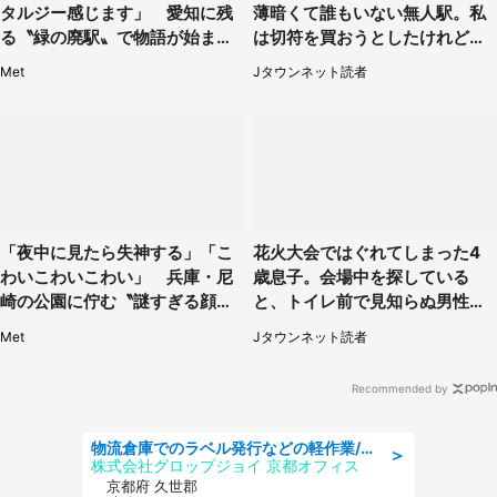
タルジー感じます」 愛知に残
薄暗くて誰もいない無人駅。私
る〝緑の廃駅〟で物語が始まり
は切符を買おうとしたけれど
そう
（山形県・20代女性）
Met
Jタウンネット読者
「夜中に見たら失神する」「こ
花火大会ではぐれてしまった4
わいこわいこわい」 兵庫・尼
歳息子。会場中を探している
崎の公園に佇む〝謎すぎる顔〟
と、トイレ前で見知らぬ男性に
に1.3万人戦慄
（東京都・女性）
Met
Jタウンネット読者
Recommended by
物流倉庫でのラベル発行などの軽作業/土日祝休/残業なし/未経験歓迎/車通勤OK
＞
株式会社グロップジョイ 京都オフィス
京都府 久世郡