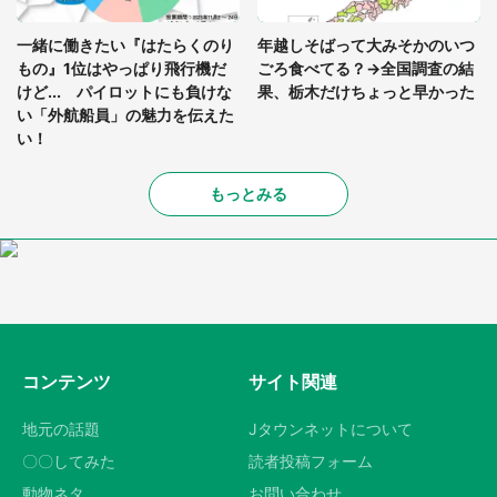
一緒に働きたい『はたらくのり
年越しそばって大みそかのいつ
もの』1位はやっぱり飛行機だ
ごろ食べてる？→全国調査の結
けど... パイロットにも負けな
果、栃木だけちょっと早かった
い「外航船員」の魅力を伝えた
い！
もっとみる
コンテンツ
サイト関連
地元の話題
Jタウンネットについて
〇〇してみた
読者投稿フォーム
動物ネタ
お問い合わせ