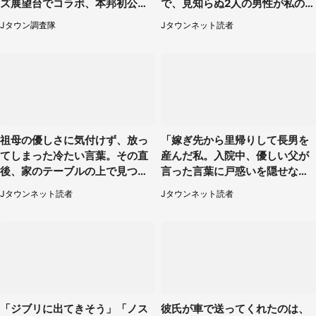
ズ展望台でコラボ、本邦初公開
で、見知らぬ2人の男性が私の車
の「猫猫像」も【8／1～10／2
を...」（30代女性）
Jタウン調査隊
Jタウンネット読者
6】
祖母の優しさに気付けず、放っ
「嫁ぎ先から里帰りして長男を
てしまった冷たい言葉。その直
産んだ私。入院中、優しい父が
後、家のテーブルの上で見つけ
言った言葉に戸惑いを隠せな
たものは（福岡県・30代女性）
い」（兵庫県・50代女性）
Jタウンネット読者
Jタウンネット読者
「ジブリに出てきそう」「ノス
彼氏が車で送ってくれたのは、