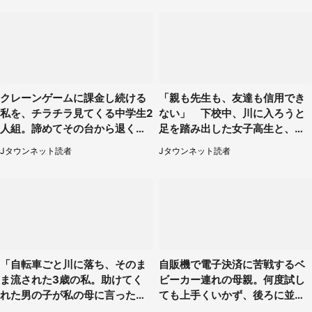
クレーンゲームに課金し続ける
「親も先生も、友達も信用でき
私を、チラチラ見てくる中学生2
ない」 下校中、川に入ろうと
人組。諦めてその台から退く
足を踏み出した女子高生と、彼
と、後ろから声が（東京都・40
女を止めた予想外の存在
Jタウンネット読者
Jタウンネット読者
代女性）
「自転車ごと川に落ち、そのま
自販機で電子決済に苦戦するベ
ま流された3歳の私。助けてく
ビーカー連れの母親。何度試し
れた男の子が私の母に言ったの
ても上手くいかず、後ろに並ん
は...」（千葉県・20代女性）
でた私は思わず...（埼玉県・20