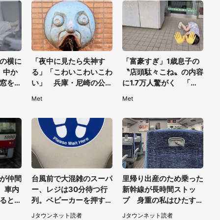
性）
の横に
「夜中に見たら失神す
「富豪すぎ」1歳息子の
。中か
る」「こわいこわいこわ
〝店頭駄々こね〟の内容
窓を開
い」 兵庫・尼崎の公園
に1.7万人驚がく 「お
40代
に佇む〝謎すぎる顔〟に
菓子売り場ならまだし
Met
Met
1.3万人戦慄
も...」「ハードル高い」
が仲間
台風前で大混雑のスーパ
里帰り出産のため乗った
。車内
ー、レジは30分待つ行
新幹線が長時間ストッ
ると、
列。ベビーカーを押す私
プ 身重の私はひたすら
（神奈
が並んでいると、前の男
我慢、男女二人はジュー
Jタウンネット読者
Jタウンネット読者