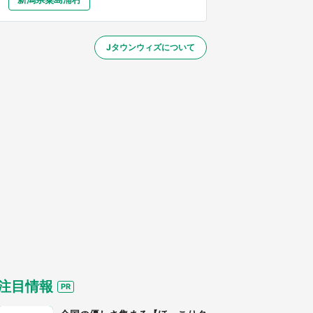
大分
宮崎
鹿児島
沖縄
～】
Jタウンウィズについて
する
注目情報