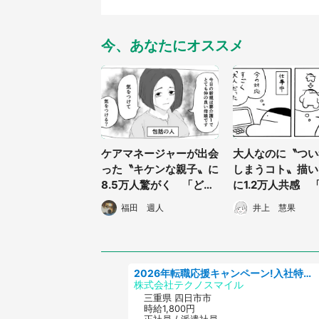
今、あなたにオススメ
ケアマネージャーが出会
大人なのに〝つい
った〝キケンな親子〟に
しまうコト〟描い
8.5万人驚がく 「どち
に1.2万人共感 
らがボケ？」「攻撃力ハ
所とか行ったりし
福田 週人
井上 慧果
ンパねぇ」
これになる」
2026年転職応援キャンペーン!入社特典58万円/デンソーで働こう!自動車工場で小型部品の検査業務 denso aichi
株式会社テクノスマイル
三重県 四日市市
時給1,800円