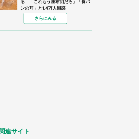
る 「これもう座布団だろ」「食パ
ンの耳」と1.4万人困惑
家に〝デカい蛾〟が居座り続けて3
さらにみる
日間...ビビり続けた住人 判明した
〝まさかの正体〟に14万人も困惑
「○○がない街に住んでいます」住
人の呟きに30万人驚がく 何が存在
しないか、あなたはわかる？
「閉所恐怖症の私は新幹線で大パニ
ック。隣席の青年に『手を繋いで』
とお願いしたら...」 体験談に8万
人感動
梅田の地下街でベビーカーを押しつ
つ迷う私に、見知らぬおじいさんが
わざわざ声をかけてきて（兵庫県・
30代女性）
「ゾワゾワする」「本当に気持ち悪
い」 道端でバグっちゃってた〝野
生の野菜〟に6.5万人戦慄
関連サイト