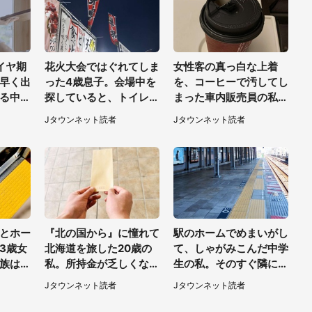
イヤ期
花火大会ではぐれてしま
女性客の真っ白な上着
早く出
った4歳息子。会場中を
を、コーヒーで汚してし
る中、
探していると、トイレ前
まった車内販売員の私。
..」
で見知らぬ男性に（東京
罵声を浴びせられても当
Jタウンネット読者
Jタウンネット読者
女性）
都・女性）
然の場面で言われたのは
（神奈川県・60代男
性）
とホー
『北の国から』に憧れて
駅のホームでめまいがし
3歳女
北海道を旅した20歳の
て、しゃがみこんだ中学
族はど
私。所持金が乏しくなっ
生の私。そのすぐ隣にス
なく
たころ、知り合ったオジ
ーツの男性が座ってきて
Jタウンネット読者
Jタウンネット読者
0代女
サンに連れて行かれたの
（千葉県・20代女性）
は（福岡県・50代男