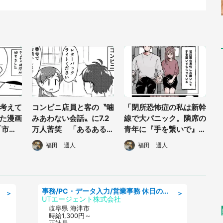
考えて
コンビニ店員と客の〝噛
「閉所恐怖症の私は新幹
た漫画
みあわない会話〟に7.2
線で大パニック。隣席の
「市役
万人苦笑 「あるある
青年に『手を繋いで』と
たとき
w」「店員やること多す
お願いしたら...」 体験
福田 週人
福田 週人
ぎ」
談に8万人感動
事務/PC・データ入力/営業事務 休日の相談OK 月収27万円可 アルミ製品メーカーで事務
＞
＞
UTエージェント株式会社
岐阜県 海津市
時給1,300円～