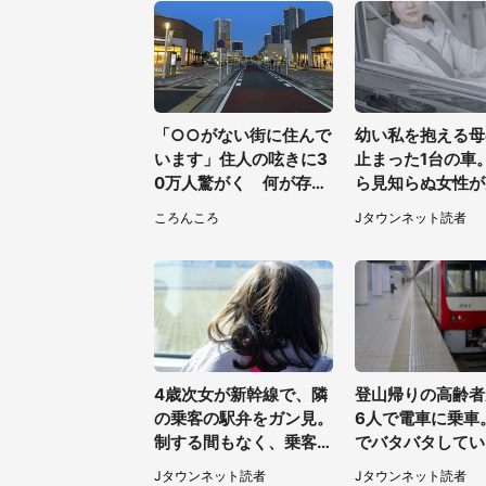
「○○がない街に住んで
幼い私を抱える母
います」住人の呟きに3
止まった1台の車
0万人驚がく 何が存在
ら見知らぬ女性が
しないか、あなたはわか
けて...（東京都・
ころんころ
Jタウンネット読者
る？
男性）
4歳次女が新幹線で、隣
登山帰りの高齢者
の乗客の駅弁をガン見。
6人で電車に乗車
制する間もなく、乗客が
でバタバタしてい
ご飯を一口食べると（茨
隣の若い男性客が
Jタウンネット読者
Jタウンネット読者