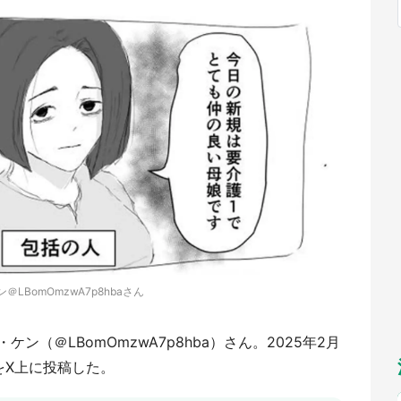
福岡
佐賀
長崎
熊本
～10／26】
九州
／1～31】
もっとみる
選択
＠LBomOmzwA7p8hbaさん
（＠LBomOmzwA7p8hba）さん。2025年2月
をX上に投稿した。