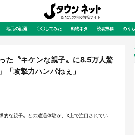
地元の話題
〇〇してみた
動物ネタ
読者投稿
のり
全国
全国
北海道
北海道
元
絶景
あの時はありがとう
物語がはじまる町へ
ふ
青森
岩手
宮城
秋田
東北
った〝キケンな親子〟に8.5万人驚
茨城
栃木
群馬
埼玉
関東
」「攻撃力ハンパねぇ」
新潟
山梨
長野
甲信越
岐阜
静岡
愛知
三重
東海
富山
石川
福井
北陸
滋賀
京都
大阪
兵庫
関西
撃的な親子〟との遭遇体験が、X上で注目されてい
鳥取
島根
岡山
広島
中国
屋のひとりごと』の〝舞〟の世界
日向翔陽＆影山飛雄が笹かまを食
り込む 六本木ヒルズ展望台でコ
る！ アニメ『ハイキュー！！』
徳島
香川
愛媛
高知
四国
、本邦初公開の「猫猫像」も【8
舗「鐘崎」コラボで限定グッズも