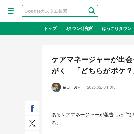
トップ
Jタウン研究所
ほっこりタウン
地域×二次
ケアマネージャーが出会
がく 「どちらがボケ？
福田 週人
2025.02.16 11:00
あるケアマネージャーが報告した〝衝
ラプラス・ダークネスが栃木県を征
『薬
る。
服！？ 県公式プロモ動画で「聖地」
に入
が生産されてます【7／31～1／31】
ラボ