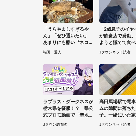
「うらやましすぎるや
「2歳息子のイヤ
ん」「ぜひ通いたい」
が飲食店で発動。
あまりにも酷い〝ネコハ
ようと慌てて食べ
ラ〟受けられる喫茶店に
店員がやってきて.
福田 週人
Jタウンネット読者
5.3万人驚がく
（岡山県・40代
ラプラス・ダークネスが
高田馬場駅で電車
栃木県を征服！？ 県公
ムの隙間に落ちた
式プロモ動画で「聖地」
子。一緒にいた家
が生産されてます【7／
うすることもでき
Jタウン調査隊
Jタウンネット読者
31～1／31】
て...（埼玉県・5
性）