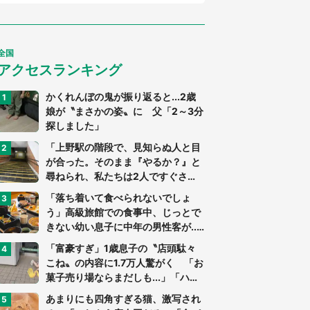
全国
アクセスランキング
かくれんぼの鬼が振り返ると...2歳
娘が〝まさかの姿〟に 父「2～3分
探しました」
「上野駅の階段で、見知らぬ人と目
が合った。そのまま『やるか？』と
尋ねられ、私たちは2人ですぐさ
ま...」（茨城県・70代男性）
「落ち着いて食べられないでしょ
う」高級旅館での食事中、じっとで
きない幼い息子に中年の男性客が...
（東京都・40代男性）
「富豪すぎ」1歳息子の〝店頭駄々
こね〟の内容に1.7万人驚がく 「お
菓子売り場ならまだしも...」「ハー
ドル高い」
あまりにも四角すぎる猫、激写され