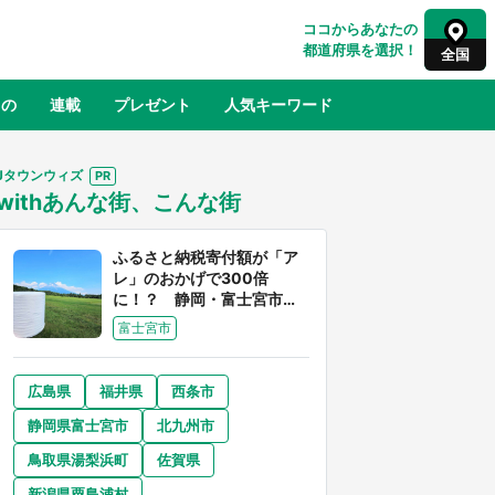
ココからあなたの
都道府県を選択！
全国
もの
連載
プレゼント
人気キーワード
Jタウンウィズ
withあんな街、こんな街
るさと納税
山形
福島
千葉
東京
神奈川
ふるさと納税寄付額が「ア
レ」のおかげで300倍
に！？ 静岡・富士宮市は
富士山産の魅力あふれるス
富士宮市
ゴイ街
広島県
福井県
西条市
奈良
和歌山
静岡県富士宮市
北九州市
山口
べ
『小林さんちのメイドラゴン』と舞台
鳥取県湯梨浜町
佐賀県
×老
のモデル・越谷がコラボ 田んぼアー
【8
トの見頃にあわせて企画続々【7／31
新潟県粟島浦村