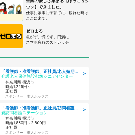
全国の優しさ集まる【ほっこりタ
ウン】できました。
仕事に家事に子育てに...疲れた時は
ここに来て。
ゼロまる
急がず、慌てず、円満に
スマホ疲れのストレッチ
「看護師・准看護師」正社員/老人短期入所施設
＞
介護老人保健施設都筑シニアセンター
神奈川県 横浜市
時給1,225円～
正社員
スポンサー：求人ボックス
「看護師・准看護師」正社員/訪問看護ステーション/正看護師
＞
愛訪問看護ステーション
神奈川県 横浜市
時給1,850円～2,800円
正社員
スポンサー：求人ボックス