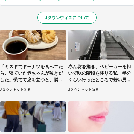
Jタウンウィズについて
「ミスドでドーナツを食べてた
赤ん坊を抱き、ベビーカーを担
ら、寝ていた赤ちゃんが泣きだ
いで駅の階段を降りる私。半分
した。慌てて席を立つと、隣の
くらい行ったところで若い男性
席の男子中学生が」（静岡・30
が...（埼玉県・50代女性）
Jタウンネット読者
Jタウンネット読者
代女性）