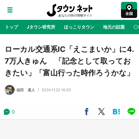
全国
トップ
Jタウン研究所
ほっこりタウン
地元の話題
〇
地域×二次元
絶景
あの時はありがとう
物語がはじ
ローカル交通系IC「えこまいか」に4.
7万人きゅん 「記念として取ってお
ラプラス・ダークネスが栃木県を征服！？ 県
きたい」「富山行った時作ろうかな」
公式プロモ動画で「聖地」が生産されてます
【7／31～1／31】
福田 週人
2024.11.22 16:30
『薬屋のひとりごと』の〝舞〟の世界に入り込
む 六本木ヒルズ展望台でコラボ、本邦初公開
の「猫猫像」も【8／1～10／26】
0
日向翔陽＆影山飛雄が笹かまを食べる！ アニ
メ『ハイキュー！！』×老舗「鐘崎」コラボで
限定グッズも【8／1～31】