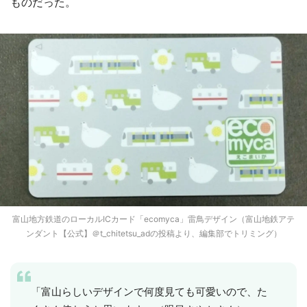
ものだった。
富山地方鉄道のローカルICカード「ecomyca」雷鳥デザイン（富山地鉄アテ
ンダント【公式】＠t_chitetsu_adの投稿より、編集部でトリミング）
「富山らしいデザインで何度見ても可愛いので、た