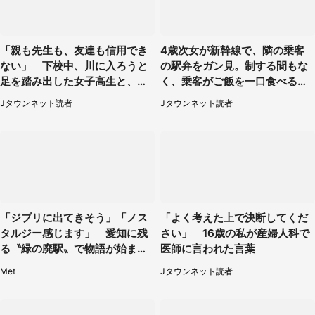
「親も先生も、友達も信用でき
4歳次女が新幹線で、隣の乗客
ない」 下校中、川に入ろうと
の駅弁をガン見。制する間もな
足を踏み出した女子高生と、彼
く、乗客がご飯を一口食べると
女を止めた予想外の存在
（茨城県・50代女性）
Jタウンネット読者
Jタウンネット読者
「ジブリに出てきそう」「ノス
「よく考えた上で決断してくだ
タルジー感じます」 愛知に残
さい」 16歳の私が産婦人科で
る〝緑の廃駅〟で物語が始まり
医師に言われた言葉
そう
Met
Jタウンネット読者