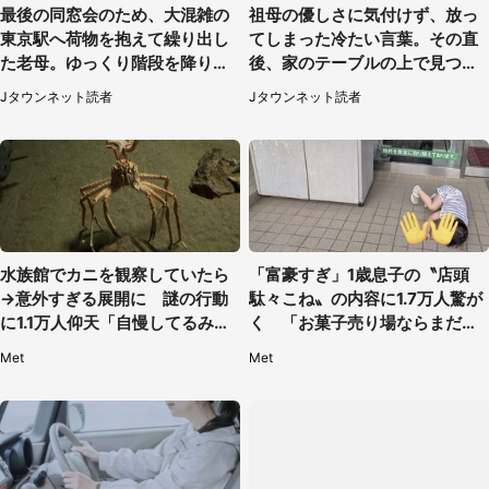
最後の同窓会のため、大混雑の
祖母の優しさに気付けず、放っ
東京駅へ荷物を抱えて繰り出し
てしまった冷たい言葉。その直
た老母。ゆっくり階段を降りて
後、家のテーブルの上で見つけ
たらスーツの男性が（東京都・
たものは（福岡県・30代女性）
Jタウンネット読者
Jタウンネット読者
50代女性）
水族館でカニを観察していたら
「富豪すぎ」1歳息子の〝店頭
→意外すぎる展開に 謎の行動
駄々こね〟の内容に1.7万人驚が
に1.1万人仰天「自慢してるみた
く 「お菓子売り場ならまだし
い」
も...」「ハードル高い」
Met
Met