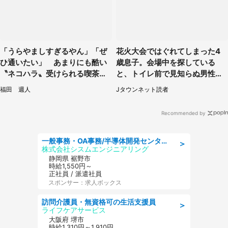
「うらやましすぎるやん」「ぜ
花火大会ではぐれてしまった4
ひ通いたい」 あまりにも酷い
歳息子。会場中を探している
〝ネコハラ〟受けられる喫茶店
と、トイレ前で見知らぬ男性に
に5.3万人驚がく
（東京都・女性）
福田 週人
Jタウンネット読者
Recommended by
一般事務・OA事務/半導体開発センター内で事務&軽作業スタッフ、募集
＞
株式会社シスムエンジニアリング
静岡県 裾野市
時給1,550円～
正社員 / 派遣社員
スポンサー：求人ボックス
訪問介護員・無資格可の生活支援員
＞
ライフケアサービス
大阪府 堺市
時給1,310円～1,910円