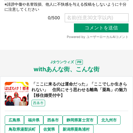
Jタウンウィズ
withあんな街、こんな街
「ここに来るのは運命だった」「ここでしか生きら
れない」 住民にそう思わせる離島「粟島」の魅力
【移住婚受付中】
西条市
広島県
福井県
西条市
静岡県富士宮市
北九州市
鳥取県湯梨浜町
佐賀県
新潟県粟島浦村