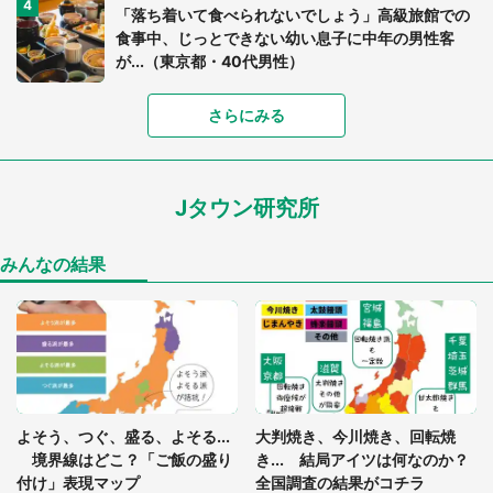
「落ち着いて食べられないでしょう」高級旅館での
食事中、じっとできない幼い息子に中年の男性客
が...（東京都・40代男性）
「富豪すぎ」1歳息子の〝店頭駄々こね〟の内容に1.
さらにみる
7万人驚がく 「お菓子売り場ならまだしも...」「ハ
ードル高い」
Jタウン研究所
あまりにも四角すぎる猫、激写される 「これもう
座布団だろ」「食パンの耳」と1.4万人困惑
みんなの結果
「閉所恐怖症の私は新幹線で大パニック。隣席の青
年に『手を繋いで』とお願いしたら...」 体験談に
8万人感動
「ゾワゾワする」「本当に気持ち悪い」 道端でバ
よそう、つぐ、盛る、よそる...
大判焼き、今川焼き、回転焼
グっちゃってた〝野生の野菜〟に6.5万人戦慄
境界線はどこ？「ご飯の盛り
き... 結局アイツは何なのか？
付け」表現マップ
全国調査の結果がコチラ