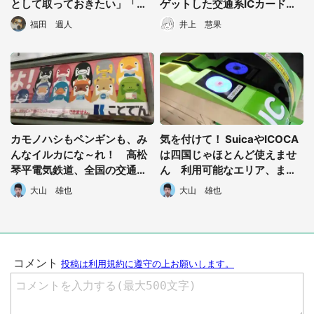
都道府選択
として取っておきたい」「富
ゲットした交通系ICカードで
山行った時作ろうかな」
作った日本地図に反響
福田 週人
井上 慧果
カモノハシもペンギンも、み
気を付けて！ SuicaやICOCA
んなイルカにな～れ！ 高松
は四国じゃほとんど使えませ
琴平電気鉄道、全国の交通系I
ん 利用可能なエリア、まと
Cカードキャラを変身させて
めてみました
大山 雄也
大山 雄也
しまう
選択する