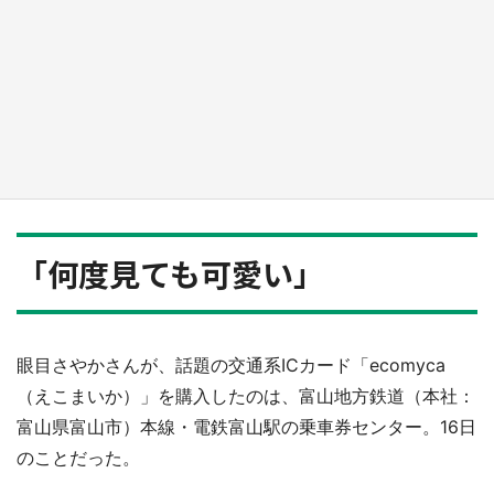
『小林さんちのメイドラゴン』と舞台のモデ
ル・越谷がコラボ 田んぼアートの見頃にあわ
せて企画続々【7／31～】
もっとみる
「何度見ても可愛い」
眼目さやかさんが、話題の交通系ICカード「ecomyca
（えこまいか）」を購入したのは、富山地方鉄道（本社：
富山県富山市）本線・電鉄富山駅の乗車券センター。16日
のことだった。