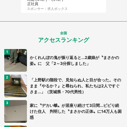
正社員
スポンサー：求人ボックス
全国
アクセスランキング
かくれんぼの鬼が振り返ると...2歳娘が〝まさかの
姿〟に 父「2～3分探しました」
「上野駅の階段で、見知らぬ人と目が合った。その
まま『やるか？』と尋ねられ、私たちは2人ですぐ
さま...」（茨城県・70代男性）
家に〝デカい蛾〟が居座り続けて3日間...ビビり続
けた住人 判明した〝まさかの正体〟に14万人も困
惑