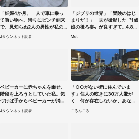
「妊娠4か月、一人で車に乗っ
「ジブリの世界」「冒険のはじ
て買い物へ。帰りにピンチ到来
まりだ！」 夫が撮影した〝1歳
で、見知らぬ2人の男性が私の車
娘の後ろ姿〟が良すぎて...4.8万
を...」（30代女性）
人感激
Jタウンネット読者
Met
ベビーカーに赤ちゃんを乗せ、
「○○がない街に住んでいま
階段を上ろうとしていた私。気
す」住人の呟きに30万人驚が
づけば手からベビーカーが消え
く 何が存在しないか、あなた
ていて（神奈川県・60代女性）
はわかる？
Jタウンネット読者
ころんころ