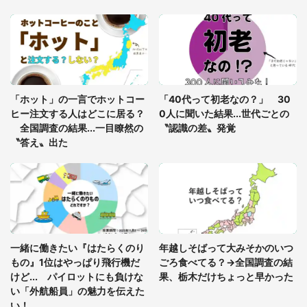
「○○がない街に住んでいます」住人の呟きに30万
人驚がく 何が存在しないか、あなたはわかる？
「修学旅行に途中参加する娘を送って行ったら、真
っ暗な道で遭難状態。なんとか見つけた民家に助け
「ホット」の一言でホットコー
「40代って初老なの？」 30
を求めると、住人の男性が...」
ヒー注文する人はどこに居る？
0人に聞いた結果...世代ごとの
全国調査の結果...一目瞭然の
〝認識の差〟発覚
〝答え〟出た
一緒に働きたい『はたらくのり
年越しそばって大みそかのいつ
もの』1位はやっぱり飛行機だ
ごろ食べてる？→全国調査の結
けど... パイロットにも負けな
果、栃木だけちょっと早かった
い「外航船員」の魅力を伝えた
い！