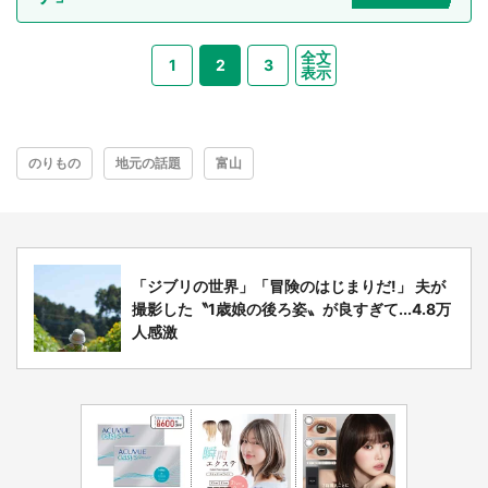
全文
1
2
3
表示
のりもの
地元の話題
富山
「ジブリの世界」「冒険のはじまりだ!」 夫が
撮影した〝1歳娘の後ろ姿〟が良すぎて...4.8万
人感激