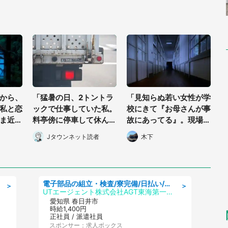
から、
「猛暑の日、2トントラ
「見知らぬ若い女性が学
私と恋
ックで仕事していた私。
校にきて『お母さんが事
ま近く
料亭傍に停車して休んで
故にあってる』。現場ま
める
たら、女将さんが中から
で一緒に行こうと言わ
Jタウンネット読者
木下
60代
出てきて...」（東京都・
れ、彼女の車で...」（静
50代男性）
岡県・40代女性）
電子部品の組立・検査/寮完備/日払い/工場・製造
＞
＞
UTエージェント株式会社AGT東海第一CU
愛知県 春日井市
時給1,400円
正社員 / 派遣社員
スポンサー：求人ボックス