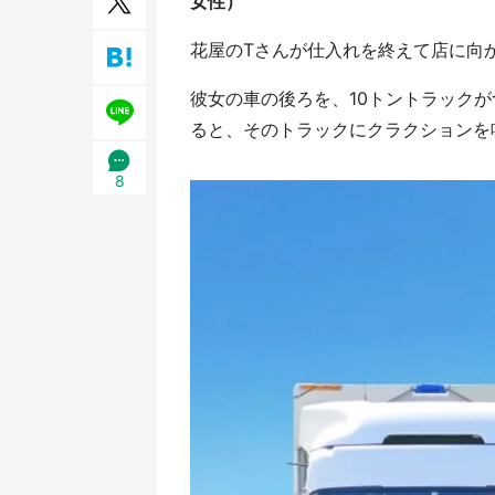
女性）
／1
花屋のTさんが仕入れを終えて店に向
彼女の車の後ろを、10トントラック
ると、そのトラックにクラクションを鳴らさ
8