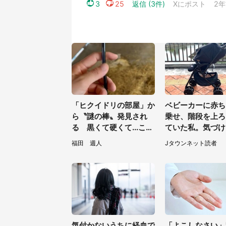
「ヒクイドリの部屋」か
ベビーカーに赤ち
ら〝謎の棒〟発見され
乗せ、階段を上ろ
る 黒くて硬くて...これ
ていた私。気づけ
は何？動物園に聞く
らベビーカーが消
福田 週人
Jタウンネット読者
て（神奈川県・6
性）
気付かないうちに経血で
「よこしなさい」