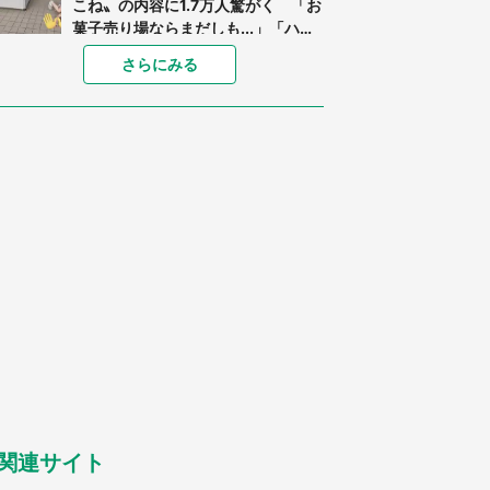
こね〟の内容に1.7万人驚がく 「お
菓子売り場ならまだしも...」「ハー
ドル高い」
あまりにも四角すぎる猫、激写され
さらにみる
る 「これもう座布団だろ」「食パ
ンの耳」と1.4万人困惑
「閉所恐怖症の私は新幹線で大パニ
ック。隣席の青年に『手を繋いで』
とお願いしたら...」 体験談に8万
人感動
「ゾワゾワする」「本当に気持ち悪
い」 道端でバグっちゃってた〝野
生の野菜〟に6.5万人戦慄
「○○がない街に住んでいます」住
人の呟きに30万人驚がく 何が存在
しないか、あなたはわかる？
「修学旅行に途中参加する娘を送っ
て行ったら、真っ暗な道で遭難状
態。なんとか見つけた民家に助けを
求めると、住人の男性が...」
関連サイト