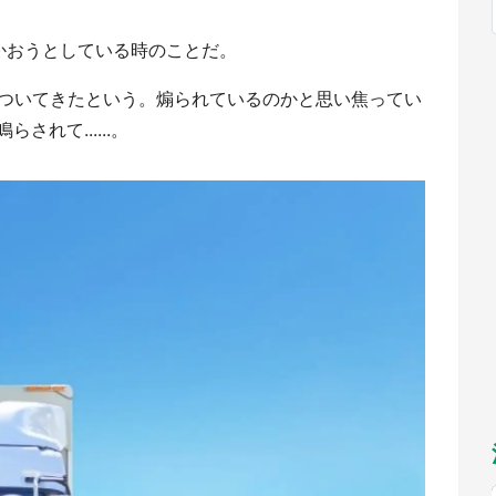
福岡
佐賀
長崎
熊本
～10／26】
九州
／1～31】
もっとみる
かおうとしている時のことだ。
選択
がついてきたという。煽られているのかと思い焦ってい
れて......。