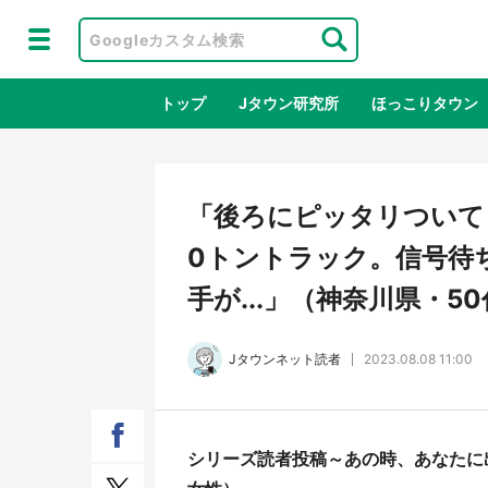
トップ
Jタウン研究所
ほっこりタウン
地域×二次
「後ろにピッタリついて
0トントラック。信号待
手が...」（神奈川県・5
Jタウンネット読者
2023.08.08 11:00
ラプラス・ダークネスが栃木県を征
『薬
シリーズ読者投稿～あの時、あなたに
服！？ 県公式プロモ動画で「聖地」
に入
が生産されてます【7／31～1／31】
ラボ