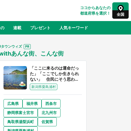
ココからあなたの
都道府県を選択！
全国
もの
連載
プレゼント
人気キーワード
Jタウンウィズ
withあんな街、こんな街
るさと納税
山形
福島
千葉
東京
神奈川
「ここに来るのは運命だっ
た」「ここでしか生きられ
ない」 住民にそう思わせ
る離島「粟島」の魅力【移
新潟県粟島浦村
住婚受付中】
広島県
福井県
西条市
奈良
和歌山
静岡県富士宮市
北九州市
山口
べ
『小林さんちのメイドラゴン』と舞台
鳥取県湯梨浜町
佐賀県
×老
のモデル・越谷がコラボ 田んぼアー
【8
トの見頃にあわせて企画続々【7／31
新潟県粟島浦村