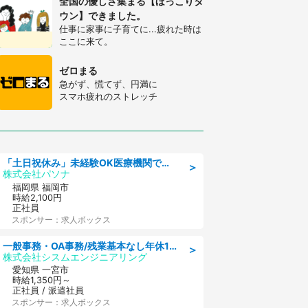
全国の優しさ集まる【ほっこりタ
ウン】できました。
仕事に家事に子育てに...疲れた時は
ここに来て。
ゼロまる
急がず、慌てず、円満に
スマホ疲れのストレッチ
「土日祝休み」未経験OK医療機関での治験コーディネーターのお仕事
＞
株式会社パソナ
福岡県 福岡市
時給2,100円
正社員
スポンサー：求人ボックス
一般事務・OA事務/残業基本なし年休130日社保完備の一般・調達事務
＞
株式会社シスムエンジニアリング
愛知県 一宮市
時給1,350円～
正社員 / 派遣社員
スポンサー：求人ボックス