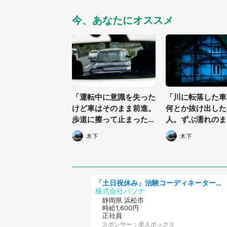
今、あなたにオススメ
「運転中に意識を失った
「川に転落した車
けど車はそのまま前進。
何とか抜け出した
歩道に擦って止まったと
人。ずぶ濡れのま
ころで後続車から...」
の民家に助けを求
木下
木下
（大阪府・40代女性）
と...」（東京都・
男性）
「土日祝休み」治験コーディネーターのお仕事/未経験OK
株式会社パソナ
静岡県 浜松市
時給1,600円
正社員
スポンサー：求人ボックス