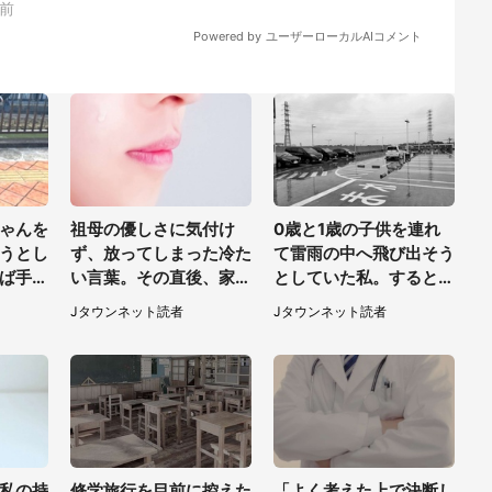
ゃんを
祖母の優しさに気付け
0歳と1歳の子供を連れ
うとし
ず、放ってしまった冷た
て雷雨の中へ飛び出そう
ば手か
い言葉。その直後、家の
としていた私。すると突
えてい
テーブルの上で見つけた
然、後ろから...（福岡
Jタウンネット読者
Jタウンネット読者
0代女
ものは（福岡県・30代
県・30代女性）
女性）
私の持
修学旅行を目前に控えた
「よく考えた上で決断し