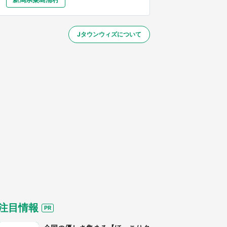
大分
宮崎
鹿児島
沖縄
～】
Jタウンウィズについて
する
注目情報