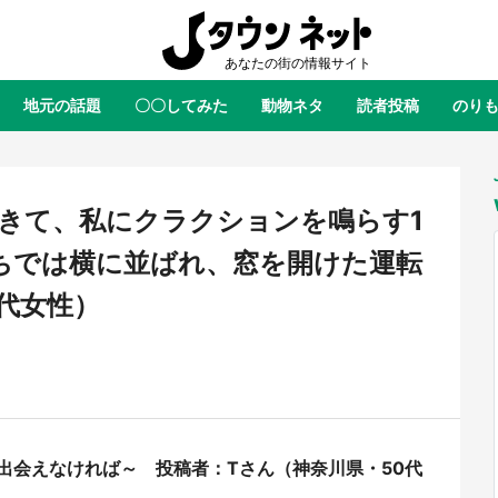
地元の話題
〇〇してみた
動物ネタ
読者投稿
のり
全国
全国
北海道
北海道
元
絶景
あの時はありがとう
物語がはじまる町へ
ふ
青森
岩手
宮城
秋田
東北
きて、私にクラクションを鳴らす1
茨城
栃木
群馬
埼玉
関東
ちでは横に並ばれ、窓を開けた運転
新潟
山梨
長野
甲信越
0代女性）
岐阜
静岡
愛知
三重
東海
富山
石川
福井
北陸
滋賀
京都
大阪
兵庫
関西
鳥取
島根
岡山
広島
中国
屋のひとりごと』の〝舞〟の世界
日向翔陽＆影山飛雄が笹かまを食
出会えなければ～ 投稿者：Tさん（神奈川県・50代
り込む 六本木ヒルズ展望台でコ
る！ アニメ『ハイキュー！！』
徳島
香川
愛媛
高知
四国
、本邦初公開の「猫猫像」も【8
舗「鐘崎」コラボで限定グッズも