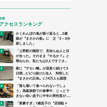
全国
アクセスランキング
かくれんぼの鬼が振り返ると...2歳
娘が〝まさかの姿〟に 父「2～3分
探しました」
「上野駅の階段で、見知らぬ人と目
が合った。そのまま『やるか？』と
尋ねられ、私たちは2人ですぐさ
ま...」（茨城県・70代男性）
家に〝デカい蛾〟が居座り続けて3
日間...ビビり続けた住人 判明した
〝まさかの正体〟に14万人も困惑
「落ち着いて食べられないでしょ
う」高級旅館での食事中、じっとで
きない幼い息子に中年の男性客が...
（東京都・40代男性）
「富豪すぎ」1歳息子の〝店頭駄々