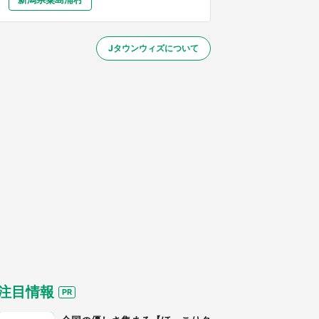
大分
宮崎
鹿児島
沖縄
／1～31】
Jタウンウィズについて
する
注目情報