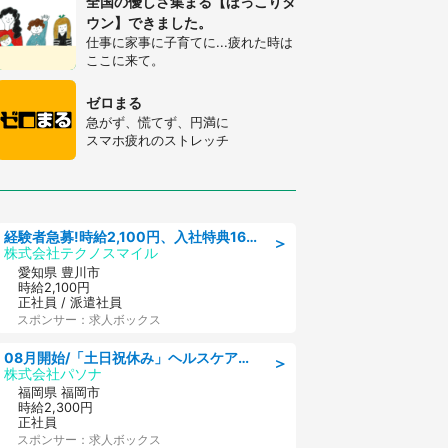
全国の優しさ集まる【ほっこりタ
ウン】できました。
仕事に家事に子育てに...疲れた時は
ここに来て。
ゼロまる
急がず、慌てず、円満に
スマホ疲れのストレッチ
経験者急募!時給2,100円、入社特典168万円の自動車製造業務/トヨタ自動車/tutumi
＞
株式会社テクノスマイル
愛知県 豊川市
時給2,100円
正社員 / 派遣社員
スポンサー：求人ボックス
08月開始/「土日祝休み」ヘルスケア業界の産業保健師/高時給/未経験OK/要資格:保健師、正看護師
＞
株式会社パソナ
福岡県 福岡市
時給2,300円
正社員
スポンサー：求人ボックス