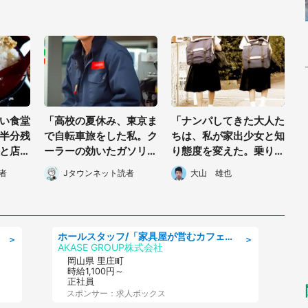
い食堂
「高校の夏休み、東京ま
「ナンパしてきた大人た
半分残
で自転車旅をした私。ク
ちは、私が家出少女と知
と店の
ーラーの効いたガソリン
り態度を変えた。乗り込
ちゃ
スタンドで途中休憩して
んだ車はどんどん街から
者
Jタウンネット読者
大山 雄也
・70
たら店長のおじさん
離れていって...」（北海
に...」（三重県・50代
道・40代女性）
男性）
ホールスタッフ/「家具屋が営むカフェスタッフ!」週2日～OK!嬉しいまかない付き/岡山県/浅口郡里庄町
＞
＞
AKASE GROUP株式会社
岡山県 里庄町
時給1,100円～
正社員
スポンサー：求人ボックス