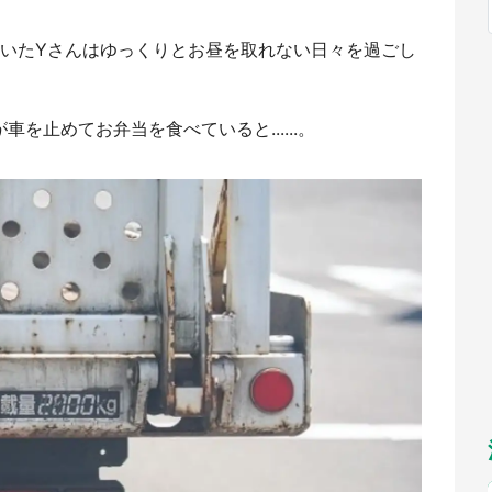
福岡
佐賀
長崎
熊本
九州
／1～10／26】
もっとみる
ていたYさんはゆっくりとお昼を取れない日々を過ごし
選択
を止めてお弁当を食べていると......。