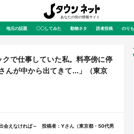
地元の話題
〇〇してみた
動物ネタ
読者投稿
のり
全国
全国
北海道
北海道
元
絶景
あの時はありがとう
物語がはじまる町へ
ふ
青森
岩手
宮城
秋田
東北
ックで仕事していた私。料亭傍に停
茨城
栃木
群馬
埼玉
関東
んが中から出てきて...」（東京
新潟
山梨
長野
甲信越
岐阜
静岡
愛知
三重
東海
富山
石川
福井
北陸
滋賀
京都
大阪
兵庫
関西
鳥取
島根
岡山
広島
中国
ラス・ダークネスが栃木県を征
『薬屋のひとりごと』の〝舞〟の
出会えなければ～ 投稿者：Yさん（東京都・50代男
？ 県公式プロモ動画で「聖地」
に入り込む 六本木ヒルズ展望台
徳島
香川
愛媛
高知
四国
産されてます【7／31～1／31】
ラボ、本邦初公開の「猫猫像」も