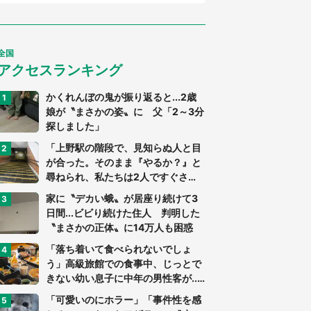
全国
アクセスランキング
かくれんぼの鬼が振り返ると...2歳
娘が〝まさかの姿〟に 父「2～3分
探しました」
「上野駅の階段で、見知らぬ人と目
が合った。そのまま『やるか？』と
尋ねられ、私たちは2人ですぐさ
ま...」（茨城県・70代男性）
家に〝デカい蛾〟が居座り続けて3
日間...ビビり続けた住人 判明した
〝まさかの正体〟に14万人も困惑
「落ち着いて食べられないでしょ
う」高級旅館での食事中、じっとで
きない幼い息子に中年の男性客が...
（東京都・40代男性）
「可愛いのにホラー」「事件性を感