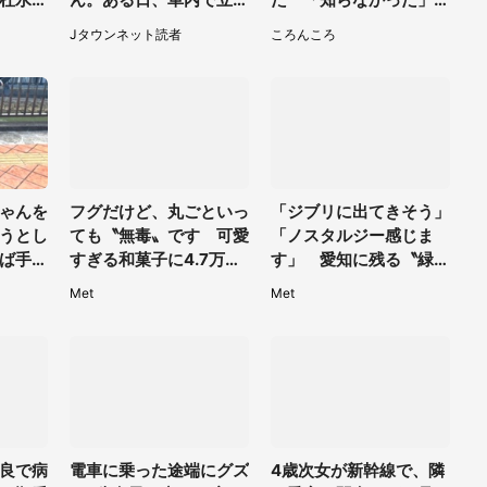
い【7
てたら後ろから...」
「こんな幸せなものがあ
Jタウンネット読者
ころんころ
ったなんて...」
ゃんを
フグだけど、丸ごといっ
「ジブリに出てきそう」
うとし
ても〝無毒〟です 可愛
「ノスタルジー感じま
ば手か
すぎる和菓子に4.7万人
す」 愛知に残る〝緑の
えてい
夢中「ふぐぅ～」「職人
廃駅〟で物語が始まりそ
Met
Met
0代女
の技ですね」
う
良で病
電車に乗った途端にグズ
4歳次女が新幹線で、隣