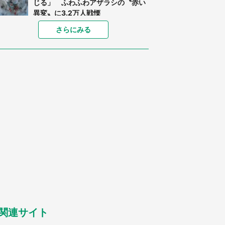
じる」 ふわふわアザラシの〝赤い
異変〟に3.2万人戦慄
「孫にあげると思って、あなたにこ
さらにみる
れをあげる」 真夏の山道で見知ら
ぬお婆さんに握らされたもの（山口
県・30代女性）
「ゾワゾワする」「本当に気持ち悪
い」 道端でバグっちゃってた〝野
生の野菜〟に6.5万人戦慄
「閉所恐怖症の私は新幹線で大パニ
ック。隣席の青年に『手を繋いで』
とお願いしたら...」 体験談に8万
人感動
「富豪すぎ」1歳息子の〝店頭駄々
こね〟の内容に1.7万人驚がく 「お
菓子売り場ならまだしも...」「ハー
ドル高い」
あまりにも四角すぎる猫、激写され
る 「これもう座布団だろ」「食パ
ンの耳」と1.4万人困惑
関連サイト