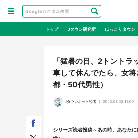
トップ
Jタウン研究所
ほっこりタウン
地域×二次
「猛暑の日、2トントラ
車して休んでたら、女将さ
都・50代男性）
Jタウンネット読者
2023.08.03 11:00
鳥取・境港「ゲゲゲの妖怪楽園」限定
ラプ
シリーズ読者投稿～あの時、あなたに
だった鬼太郎グッズ買える 銀座・博
服！
品館TOY PARKへ急げ【8／8～31】
が生