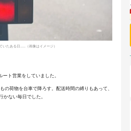
いたある日......（画像はイメージ）
てルート営業をしていました。
2tもの荷物を台車で降ろす。配送時間の縛りもあって、
行かない毎日でした。