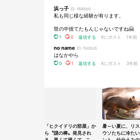
「ヒクイドリの部屋」か
暑～い夏に、リス
ら〝謎の棒〟発見され
ウソたちに冷たい
る 黒くて硬くて...これ
ント 仙台うみの