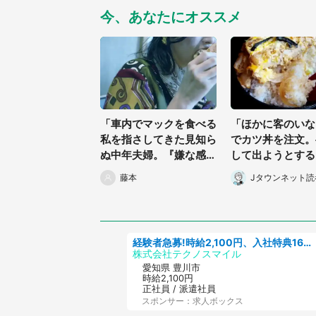
今、あなたにオススメ
「車内でマックを食べる
「ほかに客のいな
私を指さしてきた見知ら
でカツ丼を注文。
ぬ中年夫婦。『嫌な感
して出ようとする
じ』と思っていたらコン
おばさんが『お兄
藤本
Jタウンネット読
コンとノックされ...」
ん...』」（千葉県
（福島県・20代女性）
歳以上男性）
経験者急募!時給2,100円、入社特典168万円の自動車製造業務/トヨタ自動車/tutumi
株式会社テクノスマイル
愛知県 豊川市
時給2,100円
正社員 / 派遣社員
スポンサー：求人ボックス