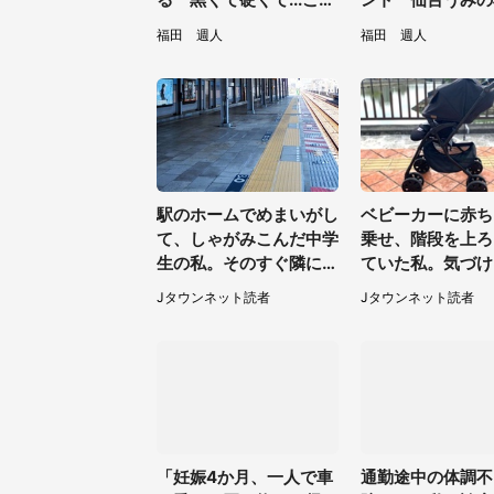
は何？動物園に聞く
館の企画がやさし
福田 週人
福田 週人
／31～8／23】
駅のホームでめまいがし
ベビーカーに赤ち
て、しゃがみこんだ中学
乗せ、階段を上ろ
生の私。そのすぐ隣にス
ていた私。気づけ
ーツの男性が座ってきて
らベビーカーが消
Jタウンネット読者
Jタウンネット読者
（千葉県・20代女性）
て（神奈川県・6
性）
「妊娠4か月、一人で車
通勤途中の体調不