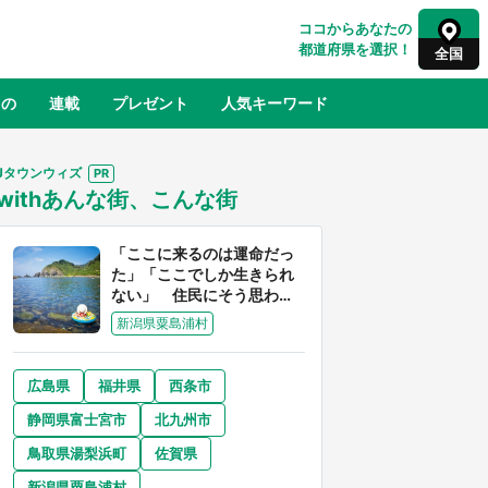
ココからあなたの
都道府県を選択！
全国
もの
連載
プレゼント
人気キーワード
Jタウンウィズ
withあんな街、こんな街
るさと納税
山形
福島
千葉
東京
神奈川
「ここに来るのは運命だっ
た」「ここでしか生きられ
ない」 住民にそう思わせ
る離島「粟島」の魅力【移
新潟県粟島浦村
住婚受付中】
広島県
福井県
西条市
奈良
和歌山
静岡県富士宮市
北九州市
山口
世界
日向翔陽＆影山飛雄が笹かまを食べ
鳥取県湯梨浜町
佐賀県
でコ
る！ アニメ『ハイキュー！！』×老
【8
舗「鐘崎」コラボで限定グッズも【8
新潟県粟島浦村