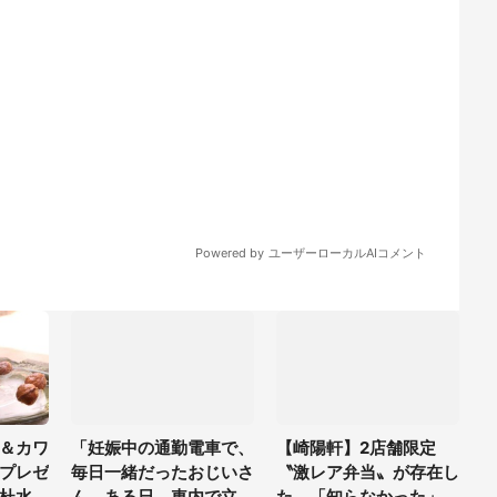
＆カワ
「妊娠中の通勤電車で、
【崎陽軒】2店舗限定
プレゼ
毎日一緒だったおじいさ
〝激レア弁当〟が存在し
杜水族
ん。ある日、車内で立っ
た 「知らなかった」