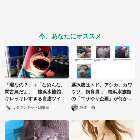
今、あなたにオススメ
「暇なの？」→「なめんな。
選択肢はトド、アシカ、カワ
閑古鳥だよ」 桂浜水族館、
ウソ、飼育員... 桂浜水族館
キレッキレすぎる自虐ツイー
の「エサやり企画」が何かお
トに反響
かしいと話題に
Jタウンネット編集部
笹木 萌