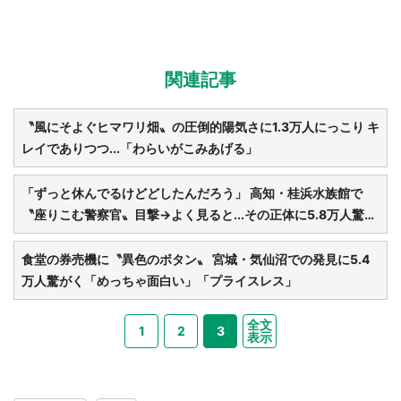
関連記事
〝風にそよぐヒマワリ畑〟の圧倒的陽気さに1.3万人にっこり キ
レイでありつつ...「わらいがこみあげる」
「ずっと休んでるけどどしたんだろう」 高知・桂浜水族館で
〝座りこむ警察官〟目撃→よく見ると...その正体に5.8万人驚が
く
食堂の券売機に〝異色のボタン〟 宮城・気仙沼での発見に5.4
万人驚がく「めっちゃ面白い」「プライスレス」
全文
1
2
3
表示