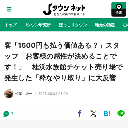
全国
トップ
Jタウン研究所
ほっこりタウン
地元の話題
〇
地域×二次元
絶景
あの時はありがとう
物語がはじ
客「1600円も払う価値ある？」スタ
ッフ「お客様の感性が決めることで
鳥取・境港「ゲゲゲの妖怪楽園」限定だった鬼
す！」 桂浜水族館チケット売り場で
太郎グッズ買える 銀座・博品館TOY PARKへ
急げ【8／8～31】
発生した「粋なやり取り」に大反響
ラプラス・ダークネスが栃木県を征服！？ 県
松葉 純一
2023.08.04 08:00
公式プロモ動画で「聖地」が生産されてます
【7／31～1／31】
7
『薬屋のひとりごと』の〝舞〟の世界に入り込
む 六本木ヒルズ展望台でコラボ、本邦初公開
の「猫猫像」も【8／1～10／26】