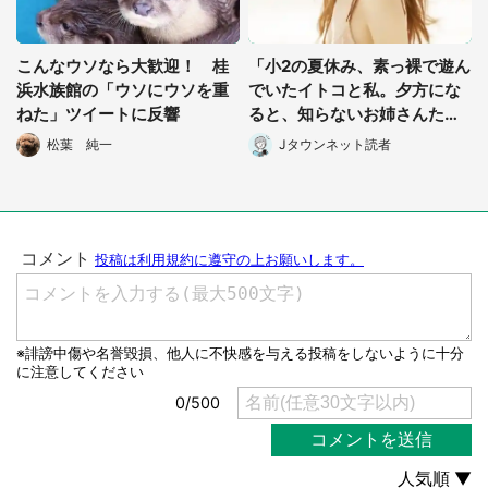
こんなウソなら大歓迎！ 桂
「小2の夏休み、素っ裸で遊ん
浜水族館の「ウソにウソを重
でいたイトコと私。夕方にな
ねた」ツイートに反響
ると、知らないお姉さんたち
が...」（神奈川県・30代女
松葉 純一
Jタウンネット読者
性）