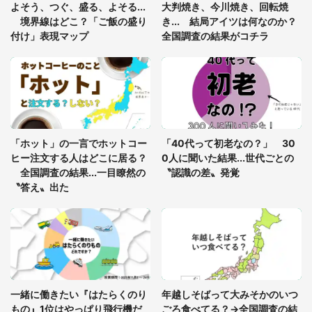
年に『手を繋いで』とお願いしたら...」 体験談に
よそう、つぐ、盛る、よそる...
大判焼き、今川焼き、回転焼
8万人感動
境界線はどこ？「ご飯の盛り
き... 結局アイツは何なのか？
付け」表現マップ
全国調査の結果がコチラ
「富豪すぎ」1歳息子の〝店頭駄々こね〟の内容に1.
7万人驚がく 「お菓子売り場ならまだしも...」「ハ
ードル高い」
あまりにも四角すぎる猫、激写される 「これもう
座布団だろ」「食パンの耳」と1.4万人困惑
「ホット」の一言でホットコー
「40代って初老なの？」 30
ヒー注文する人はどこに居る？
0人に聞いた結果...世代ごとの
全国調査の結果...一目瞭然の
〝認識の差〟発覚
〝答え〟出た
一緒に働きたい『はたらくのり
年越しそばって大みそかのいつ
もの』1位はやっぱり飛行機だ
ごろ食べてる？→全国調査の結