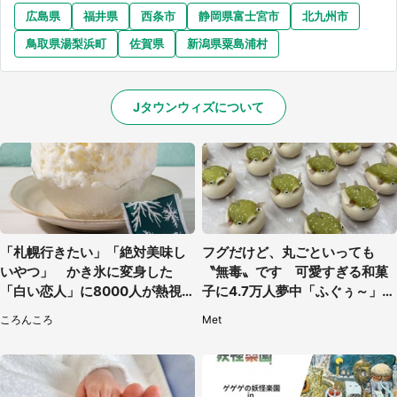
広島県
福井県
西条市
静岡県富士宮市
北九州市
鳥取県湯梨浜町
佐賀県
新潟県粟島浦村
Jタウンウィズについて
「札幌行きたい」「絶対美味し
フグだけど、丸ごといっても
いやつ」 かき氷に変身した
〝無毒〟です 可愛すぎる和菓
「白い恋人」に8000人が熱視
子に4.7万人夢中「ふぐぅ～」
線【期間限定】
「職人の技ですね」
ころんころ
Met