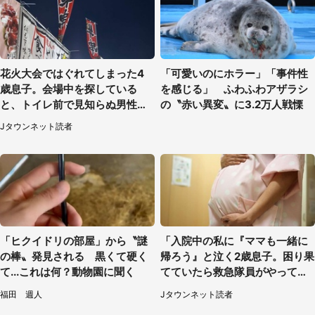
花火大会ではぐれてしまった4
「可愛いのにホラー」「事件性
歳息子。会場中を探している
を感じる」 ふわふわアザラシ
と、トイレ前で見知らぬ男性に
の〝赤い異変〟に3.2万人戦慄
（東京都・女性）
Jタウンネット読者
「ヒクイドリの部屋」から〝謎
「入院中の私に『ママも一緒に
の棒〟発見される 黒くて硬く
帰ろう』と泣く2歳息子。困り果
て...これは何？動物園に聞く
てていたら救急隊員がやってき
て...」（大阪府・50代女性）
福田 週人
Jタウンネット読者