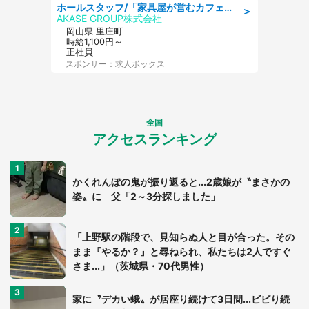
ホールスタッフ/「家具屋が営むカフェスタッフ!」週2日～OK!嬉しいまかない付き/岡山県/浅口郡里庄町
＞
AKASE GROUP株式会社
岡山県 里庄町
時給1,100円～
正社員
スポンサー：求人ボックス
全国
アクセスランキング
かくれんぼの鬼が振り返ると...2歳娘が〝まさかの
姿〟に 父「2～3分探しました」
「上野駅の階段で、見知らぬ人と目が合った。その
まま『やるか？』と尋ねられ、私たちは2人ですぐ
さま...」（茨城県・70代男性）
家に〝デカい蛾〟が居座り続けて3日間...ビビり続