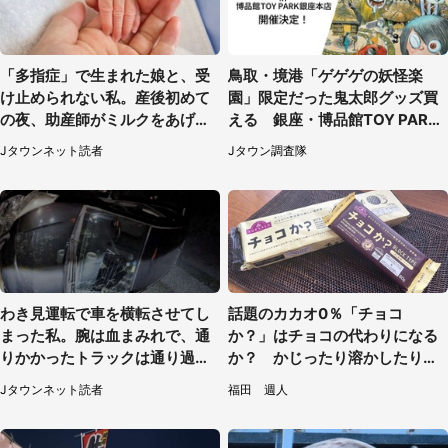
「多指症」で生まれた娘と、受
鳥取・境港「ゲゲゲの妖怪楽
け止められない私。産後初めて
園」限定だった鬼太郎グッズ買
の夜、助産師がミルクをあげて
える 銀座・博品館TOY PARK
るのを見て...（静岡県・20代女
へ急げ【8／8～31】
Jタウンネット読者
Jタウン調査隊
性）
わき見運転で車を横転させてし
話題のカカオ0％「チョコ
まった私。腕は血まみれで、通
か？」はチョコの代わりになる
りかかったトラックは通り過ぎ
か？ かじったり溶かしたりし
ていき...（福岡県・30代女性）
て食べてみた
Jタウンネット読者
福田 週人