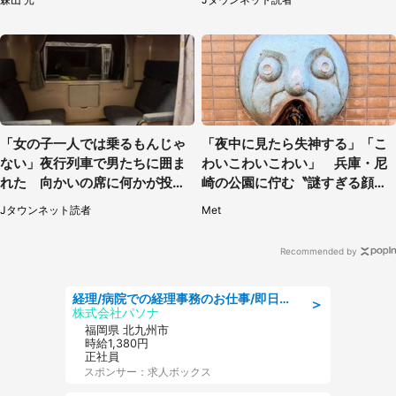
「女の子一人では乗るもんじゃ
「夜中に見たら失神する」「こ
ない」夜行列車で男たちに囲ま
わいこわいこわい」 兵庫・尼
れた 向かいの席に何かが投げ
崎の公園に佇む〝謎すぎる顔〟
られて（秋田県・60代女性）
に1.3万人戦慄
Jタウンネット読者
Met
Recommended by
経理/病院での経理事務のお仕事/即日勤務可/車通勤可/経理/一般事務
＞
株式会社パソナ
福岡県 北九州市
時給1,380円
正社員
スポンサー：求人ボックス