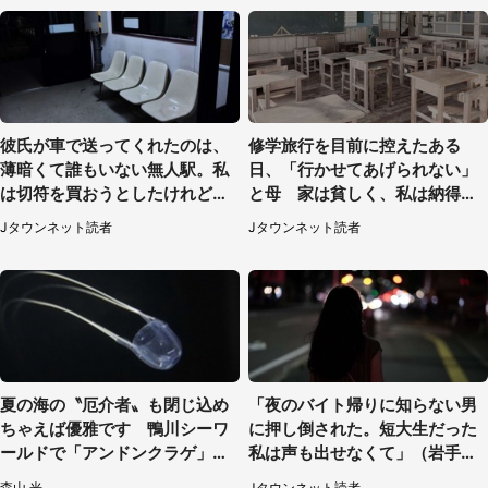
彼氏が車で送ってくれたのは、
修学旅行を目前に控えたある
薄暗くて誰もいない無人駅。私
日、「行かせてあげられない」
は切符を買おうとしたけれど
と母 家は貧しく、私は納得し
（山形県・20代女性）
たけれど...（北海道・70代以上
Jタウンネット読者
Jタウンネット読者
女性）
夏の海の〝厄介者〟も閉じ込め
「夜のバイト帰りに知らない男
ちゃえば優雅です 鴨川シーワ
に押し倒された。短大生だった
ールドで「アンドンクラゲ」期
私は声も出せなくて」（岩手
間限定展示【7／29～】
県・50代女性）
森山 光
Jタウンネット読者