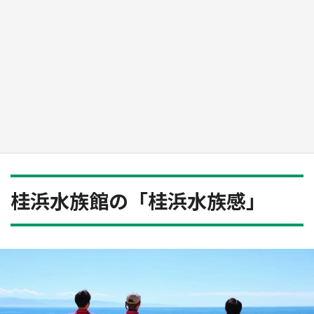
日向翔陽＆影山飛雄が笹かまを食べる！ アニ
メ『ハイキュー！！』×老舗「鐘崎」コラボで
限定グッズも【8／1～31】
もっとみる
桂浜水族館の「桂浜水族感」