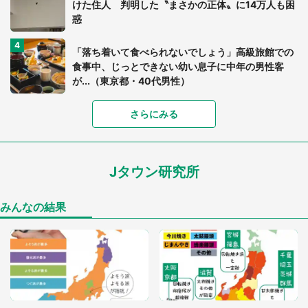
けた住人 判明した〝まさかの正体〟に14万人も困
惑
「落ち着いて食べられないでしょう」高級旅館での
食事中、じっとできない幼い息子に中年の男性客
が...（東京都・40代男性）
さらにみる
「可愛いのにホラー」「事件性を感じる」 ふわふ
わアザラシの〝赤い異変〟に3.2万人戦慄
Jタウン研究所
「孫にあげると思って、あなたにこれをあげる」
真夏の山道で見知らぬお婆さんに握らされたもの
（山口県・30代女性）
みんなの結果
「ゾワゾワする」「本当に気持ち悪い」 道端でバ
グっちゃってた〝野生の野菜〟に6.5万人戦慄
「閉所恐怖症の私は新幹線で大パニック。隣席の青