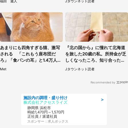
福田 週人
Jタウンネット読者
あまりにも四角すぎる猫、激写
『北の国から』に憧れて北海道
される 「これもう座布団だ
を旅した20歳の私。所持金が乏
ろ」「食パンの耳」と1.4万人困
しくなったころ、知り合ったオ
惑
ジサンに連れて行かれたのは
Met
Jタウンネット読者
（福岡県・50代男性）
Recommended by
施設内の調理・盛り付け
＞
株式会社アクセスライズ
静岡県 浜松市
時給1,470円～1,570円
正社員 / 派遣社員
スポンサー：求人ボックス