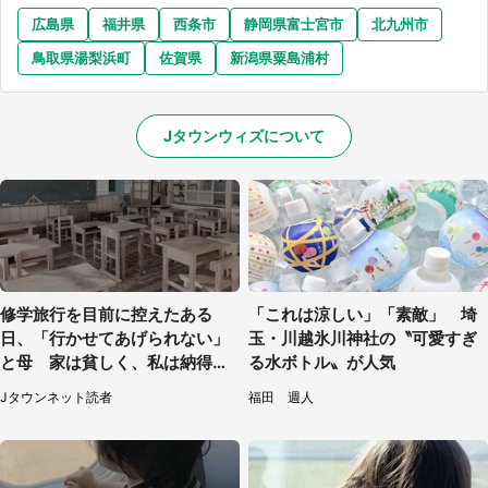
広島県
福井県
西条市
静岡県富士宮市
北九州市
鳥取県湯梨浜町
佐賀県
新潟県粟島浦村
Jタウンウィズについて
修学旅行を目前に控えたある
「これは涼しい」「素敵」 埼
日、「行かせてあげられない」
玉・川越氷川神社の〝可愛すぎ
と母 家は貧しく、私は納得し
る水ボトル〟が人気
たけれど...（北海道・70代以上
Jタウンネット読者
福田 週人
女性）