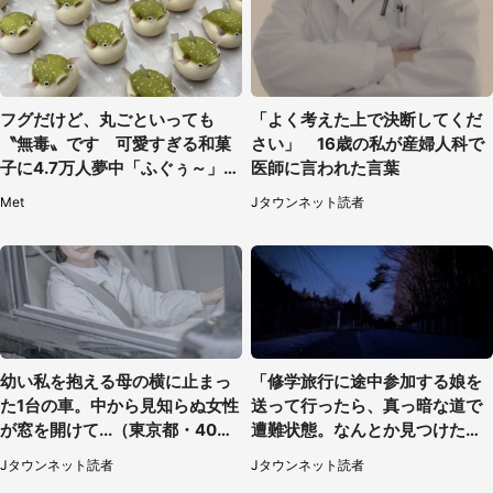
フグだけど、丸ごといっても
「よく考えた上で決断してくだ
〝無毒〟です 可愛すぎる和菓
さい」 16歳の私が産婦人科で
子に4.7万人夢中「ふぐぅ～」
医師に言われた言葉
「職人の技ですね」
Met
Jタウンネット読者
幼い私を抱える母の横に止まっ
「修学旅行に途中参加する娘を
た1台の車。中から見知らぬ女性
送って行ったら、真っ暗な道で
が窓を開けて...（東京都・40代
遭難状態。なんとか見つけた民
男性）
家に助けを求めると、住人の男
Jタウンネット読者
Jタウンネット読者
性が...」