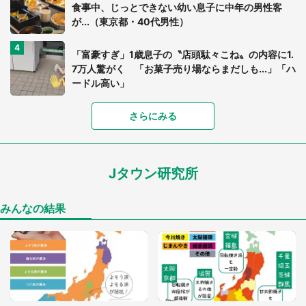
食事中、じっとできない幼い息子に中年の男性客
が...（東京都・40代男性）
「富豪すぎ」1歳息子の〝店頭駄々こね〟の内容に1.
7万人驚がく 「お菓子売り場ならまだしも...」「ハ
ードル高い」
さらにみる
あまりにも四角すぎる猫、激写される 「これもう
座布団だろ」「食パンの耳」と1.4万人困惑
Jタウン研究所
家に〝デカい蛾〟が居座り続けて3日間...ビビり続
けた住人 判明した〝まさかの正体〟に14万人も困
惑
みんなの結果
「○○がない街に住んでいます」住人の呟きに30万
人驚がく 何が存在しないか、あなたはわかる？
「閉所恐怖症の私は新幹線で大パニック。隣席の青