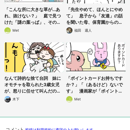
「こんな所に大きな草が...あ
「先生やめて、ほんとにやめ
れ、抜けない？」 庭で見つ
て」 息子から「友達」の話
けた「謎の葉っぱ」、その正
を聞いた母、保育園からの
体はまさかの...
「報告」に大パニック
Met
福田 週人
なんて詩的な捨て台詞 妹に
「ポイントカードお持ちです
オモチャを取られた3歳女児
か？」「（あるけど）ないで
都道府選択
が、怒りに任せて叫んだの
す」 漫画家が「ポイントを
は...
犠牲にする理由」にネット民
木下
Met
大共感