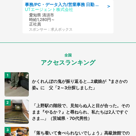
事務/PC・データ入力/営業事務 日勤 土日休み 残業少なめ 車通勤OK 総合事務
＞
UTエージェント株式会社
愛知県 清須市
時給1,280円～
正社員
スポンサー：求人ボックス
全国
アクセスランキング
かくれんぼの鬼が振り返ると...2歳娘が〝まさかの
姿〟に 父「2～3分探しました」
「上野駅の階段で、見知らぬ人と目が合った。その
まま『やるか？』と尋ねられ、私たちは2人ですぐ
さま...」（茨城県・70代男性）
「落ち着いて食べられないでしょう」高級旅館での