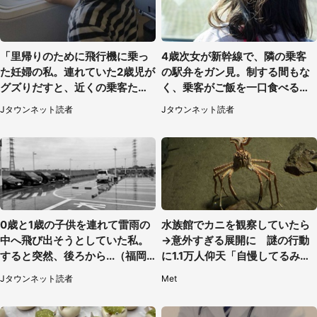
「里帰りのために飛行機に乗っ
4歳次女が新幹線で、隣の乗客
た妊婦の私。連れていた2歳児が
の駅弁をガン見。制する間もな
グズりだすと、近くの乗客たち
く、乗客がご飯を一口食べると
が」（愛知県・40代女性）
（茨城県・50代女性）
Jタウンネット読者
Jタウンネット読者
0歳と1歳の子供を連れて雷雨の
水族館でカニを観察していたら
中へ飛び出そうとしていた私。
→意外すぎる展開に 謎の行動
すると突然、後ろから...（福岡
に1.1万人仰天「自慢してるみた
県・30代女性）
い」
Jタウンネット読者
Met