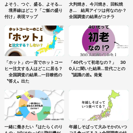
年に『手を繋いで』とお願いしたら...」 体験談に
よそう、つぐ、盛る、よそる...
大判焼き、今川焼き、回転焼
8万人感動
境界線はどこ？「ご飯の盛り
き... 結局アイツは何なのか？
付け」表現マップ
全国調査の結果がコチラ
梅田の地下街でベビーカーを押しつつ迷う私に、見
知らぬおじいさんがわざわざ声をかけてきて（兵庫
県・30代女性）
「ゾワゾワする」「本当に気持ち悪い」 道端でバ
グっちゃってた〝野生の野菜〟に6.5万人戦慄
「ホット」の一言でホットコー
「40代って初老なの？」 30
ヒー注文する人はどこに居る？
0人に聞いた結果...世代ごとの
全国調査の結果...一目瞭然の
〝認識の差〟発覚
〝答え〟出た
一緒に働きたい『はたらくのり
年越しそばって大みそかのいつ
もの』1位はやっぱり飛行機だ
ごろ食べてる？→全国調査の結