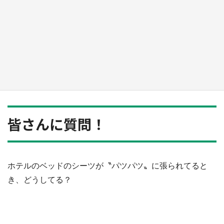
新宿駅に〝巨人用少女漫画〟が出現！？ バカ
デカサイズで、ページもめくれる『CIPHER』
『桜蘭高校ホスト部』『夏目友人帳』【～7／
26】
もっとみる
皆さんに質問！
ホテルのベッドのシーツが〝パツパツ〟に張られてると
き、どうしてる？