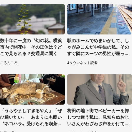
数十年に一度の〝幻の花〟横浜
駅のホームでめまいがして、し
市内で開花中 その正体は？ど
ゃがみこんだ中学生の私。その
こで見られる？交通局に聞く
すぐ隣にスーツの男性が座って
きて（千葉県・20代女性）
ころんころ
Jタウンネット読者
「うらやましすぎるやん」「ぜ
梅田の地下街でベビーカーを押
ひ通いたい」 あまりにも酷い
しつつ迷う私に、見知らぬおじ
〝ネコハラ〟受けられる喫茶店
いさんがわざわざ声をかけてき
に5.3万人驚がく
て（兵庫県・30代女性）