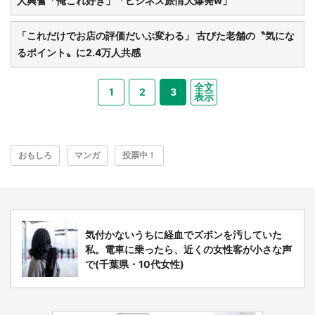
人興奮「俺これ好き」「ビジネス旅情大爆発w」
「これだけでお店の評価だいぶ変わる」 古びた老舗の〝気にな
るポイント〟に2.4万人共感
全文
1
2
3
表示
おもしろ
マンガ
投票中！
気付かないうちに経血でズボンを汚していた
私。電車に乗ったら、近くの女性客が小さな声
で(千葉県・10代女性)