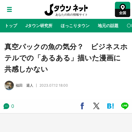
全国
トップ
Jタウン研究所
ほっこりタウン
地元の話題
〇
地域×二次元
絶景
あの時はありがとう
物語がはじ
真空パックの魚の気分？ ビジネスホ
テルでの「あるある」描いた漫画に
『薬屋のひとりごと』の〝舞〟の世界に入り込
共感しかない
む 六本木ヒルズ展望台でコラボ、本邦初公開
の「猫猫像」も【8／1～10／26】
福田 週人
2023.07.12 18:00
日向翔陽＆影山飛雄が笹かまを食べる！ アニ
メ『ハイキュー！！』×老舗「鐘崎」コラボで
限定グッズも【8／1～31】
0
『小林さんちのメイドラゴン』と舞台のモデ
ル・越谷がコラボ 田んぼアートの見頃にあわ
せて企画続々【7／31～】