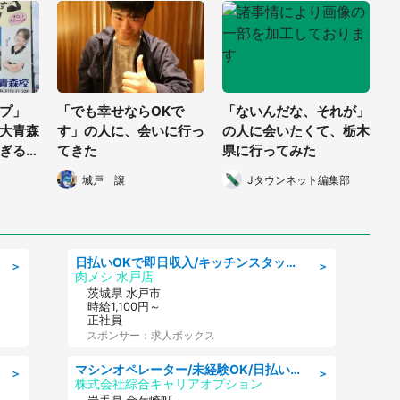
プ」
「でも幸せならOKで
「ないんだな、それが」
大青森
す」の人に、会いに行っ
の人に会いたくて、栃木
ぎる看
てきた
県に行ってみた
狙いを
城戸 譲
Jタウンネット編集部
日払いOKで即日収入/キッチンスタッフ/「原付免許必須」デリバリー業務など、自己成長可能な幅広い仕事に挑戦!髪型自由&ピアス・ネイルOK/茨城県/水戸市
＞
＞
肉メシ 水戸店
茨城県 水戸市
時給1,100円～
正社員
スポンサー：求人ボックス
マシンオペレーター/未経験OK/日払いOK/寮完備/交替制/20・30・40代活躍中
＞
＞
株式会社綜合キャリアオプション