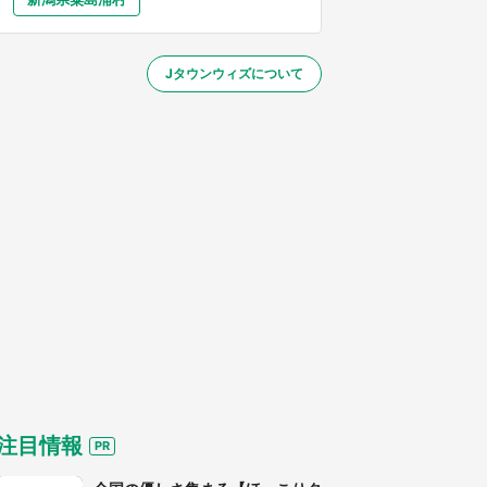
大分
宮崎
鹿児島
沖縄
／1～31】
Jタウンウィズについて
する
注目情報