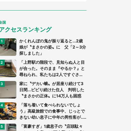
全国
アクセスランキング
かくれんぼの鬼が振り返ると...2歳
娘が〝まさかの姿〟に 父「2～3分
探しました」
「上野駅の階段で、見知らぬ人と目
が合った。そのまま『やるか？』と
尋ねられ、私たちは2人ですぐさ
ま...」（茨城県・70代男性）
家に〝デカい蛾〟が居座り続けて3
日間...ビビり続けた住人 判明した
〝まさかの正体〟に14万人も困惑
「落ち着いて食べられないでしょ
う」高級旅館での食事中、じっとで
きない幼い息子に中年の男性客が...
（東京都・40代男性）
「富豪すぎ」1歳息子の〝店頭駄々