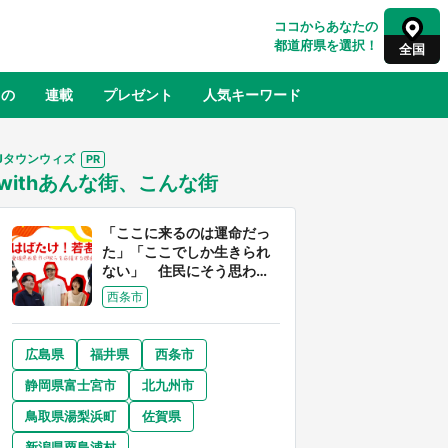
ココからあなたの
都道府県を選択！
全国
もの
連載
プレゼント
人気キーワード
Jタウンウィズ
withあんな街、こんな街
るさと納税
山形
福島
千葉
東京
神奈川
「ここに来るのは運命だっ
た」「ここでしか生きられ
ない」 住民にそう思わせ
る離島「粟島」の魅力【移
西条市
住婚受付中】
広島県
福井県
西条市
奈良
和歌山
静岡県富士宮市
北九州市
山口
世界
日向翔陽＆影山飛雄が笹かまを食べ
鳥取県湯梨浜町
佐賀県
でコ
る！ アニメ『ハイキュー！！』×老
【8
舗「鐘崎」コラボで限定グッズも【8
新潟県粟島浦村