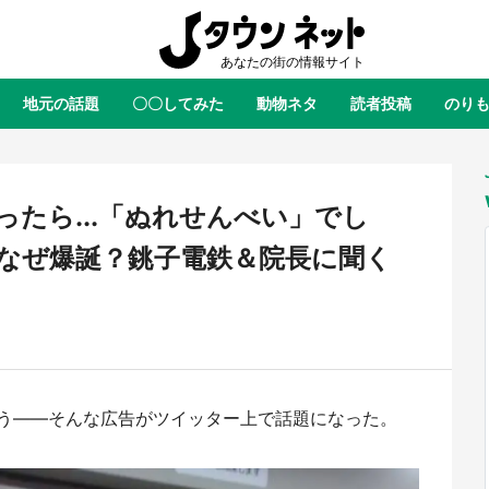
地元の話題
〇〇してみた
動物ネタ
読者投稿
のり
全国
全国
北海道
北海道
元
絶景
あの時はありがとう
物語がはじまる町へ
ふ
青森
岩手
宮城
秋田
東北
たら...「ぬれせんべい」でし
茨城
栃木
群馬
埼玉
関東
なぜ爆誕？銚子電鉄＆院長に聞く
新潟
山梨
長野
甲信越
岐阜
静岡
愛知
三重
東海
富山
石川
福井
北陸
滋賀
京都
大阪
兵庫
関西
う――そんな広告がツイッター上で話題になった。
鳥取
島根
岡山
広島
中国
ラス・ダークネスが栃木県を征
『薬屋のひとりごと』の〝舞〟の
？ 県公式プロモ動画で「聖地」
に入り込む 六本木ヒルズ展望台
徳島
香川
愛媛
高知
四国
産されてます【7／31～1／31】
ラボ、本邦初公開の「猫猫像」も