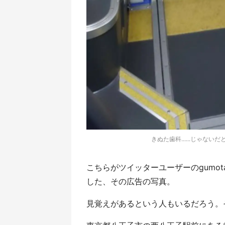
きぬた歯科......じゃないだ
こちらがツイッターユーザーのgumota（
した、その広告の写真。
見覚えがあるという人もいるだろう。