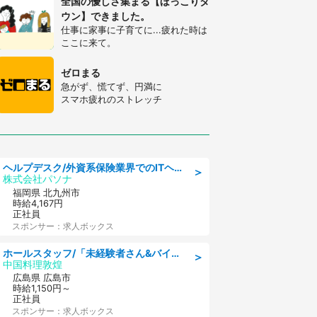
全国の優しさ集まる【ほっこりタ
ウン】できました。
仕事に家事に子育てに...疲れた時は
ここに来て。
ゼロまる
急がず、慌てず、円満に
スマホ疲れのストレッチ
ヘルプデスク/外資系保険業界でのITヘルプデスク業務/駅近/即日勤務可/ヘルプデスク
＞
株式会社パソナ
福岡県 北九州市
時給4,167円
正社員
スポンサー：求人ボックス
ホールスタッフ/「未経験者さん&バイトデビューも大歓迎」残業ほぼなし×1日3時間〜勤務OK!フォロー体制も充実/広島県/広島市南区
＞
中国料理敦煌
広島県 広島市
時給1,150円～
正社員
スポンサー：求人ボックス