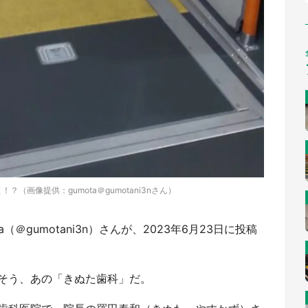
と！？（画像提供：gumota＠gumotani3nさん）
＠gumotani3n）さんが、2023年6月23日に投稿
そう、あの「きぬた歯科」だ。