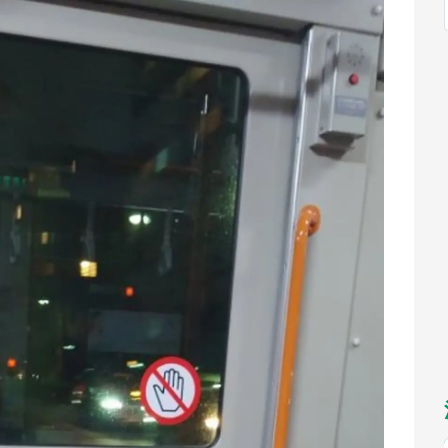
福岡
佐賀
長崎
熊本
九州
／1～10／26】
もっとみる
選択