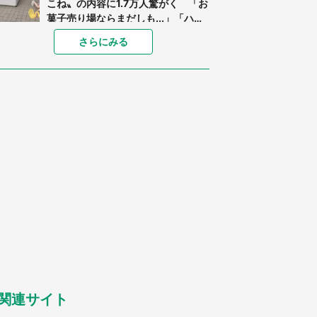
こね〟の内容に1.7万人驚がく 「お
菓子売り場ならまだしも...」「ハー
ドル高い」
「閉所恐怖症の私は新幹線で大パニ
さらにみる
ック。隣席の青年に『手を繋いで』
とお願いしたら...」 体験談に8万
人感動
「ゾワゾワする」「本当に気持ち悪
い」 道端でバグっちゃってた〝野
生の野菜〟に6.5万人戦慄
あまりにも四角すぎる猫、激写され
る 「これもう座布団だろ」「食パ
ンの耳」と1.4万人困惑
「修学旅行に途中参加する娘を送っ
て行ったら、真っ暗な道で遭難状
態。なんとか見つけた民家に助けを
求めると、住人の男性が...」
「孫にあげると思って、あなたにこ
れをあげる」 真夏の山道で見知ら
ぬお婆さんに握らされたもの（山口
県・30代女性）
関連サイト