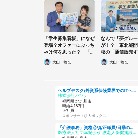
「学生募集看板」になぜ
なんで「夢グルー
登場？オファーにぶっち
が！？ 東北能開
ゃけ何を思った？ 「夢
校の「通信販売す
グループ」石田社長＆保
板」話題→起用の
大山 雄也
大山 雄也
科有里さんをまさかの直
聞いた
撃インタビュー
ヘルプデスク/外資系保険業界でのITヘルプデスク業務/駅近/即日勤務可/ヘルプデスク
株式会社パソナ
福岡県 北九州市
時給4,167円
正社員
スポンサー：求人ボックス
「介護事務」資格必須/正職員/日勤のみ/介護老人保健施設
医療法人社団幸紀会/介護老人保健施設 グリーンビラ安江