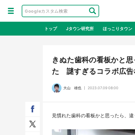
トップ
Jタウン研究所
ほっこりタウン
地域×二次
きぬた歯科の看板かと思っ
た 謎すぎるコラボ広告
大山 雄也
2023.07.09 08:00
見慣れた歯科の看板かと思ったら、違
鳥取・境港「ゲゲゲの妖怪楽園」限定
ラプ
だった鬼太郎グッズ買える 銀座・博
服！
品館TOY PARKへ急げ【8／8～31】
が生