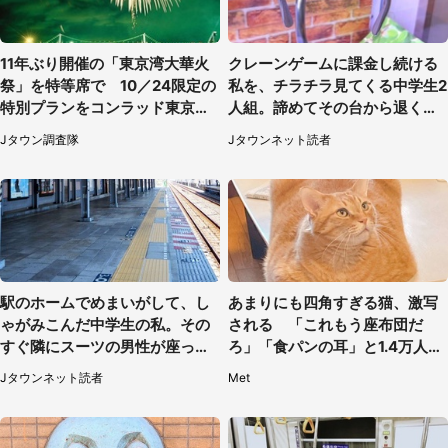
11年ぶり開催の「東京湾大華火
クレーンゲームに課金し続ける
祭」を特等席で 10／24限定の
私を、チラチラ見てくる中学生2
特別プランをコンラッド東京が
人組。諦めてその台から退く
販売【8／3～10／16】
と、後ろから声が（東京都・40
Jタウン調査隊
Jタウンネット読者
代女性）
駅のホームでめまいがして、し
あまりにも四角すぎる猫、激写
ゃがみこんだ中学生の私。その
される 「これもう座布団だ
すぐ隣にスーツの男性が座って
ろ」「食パンの耳」と1.4万人困
きて（千葉県・20代女性）
惑
Jタウンネット読者
Met