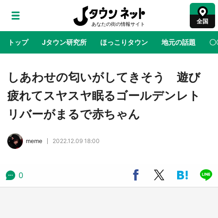
全国
トップ
Jタウン研究所
ほっこりタウン
地元の話題
〇
地域×二次元
絶景
あの時はありがとう
物語がはじ
しあわせの匂いがしてきそう 遊び
疲れてスヤスヤ眠るゴールデンレト
ラプラス・ダークネスが栃木県を征服！？ 県
リバーがまるで赤ちゃん
公式プロモ動画で「聖地」が生産されてます
【7／31～1／31】
meme
2022.12.09 18:00
『薬屋のひとりごと』の〝舞〟の世界に入り込
む 六本木ヒルズ展望台でコラボ、本邦初公開
の「猫猫像」も【8／1～10／26】
0
日向翔陽＆影山飛雄が笹かまを食べる！ アニ
メ『ハイキュー！！』×老舗「鐘崎」コラボで
限定グッズも【8／1～31】