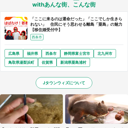
withあんな街、こんな街
「ここに来るのは運命だった」「ここでしか生きら
れない」 住民にそう思わせる離島「粟島」の魅力
【移住婚受付中】
西条市
広島県
福井県
西条市
静岡県富士宮市
北九州市
鳥取県湯梨浜町
佐賀県
新潟県粟島浦村
Jタウンウィズについて