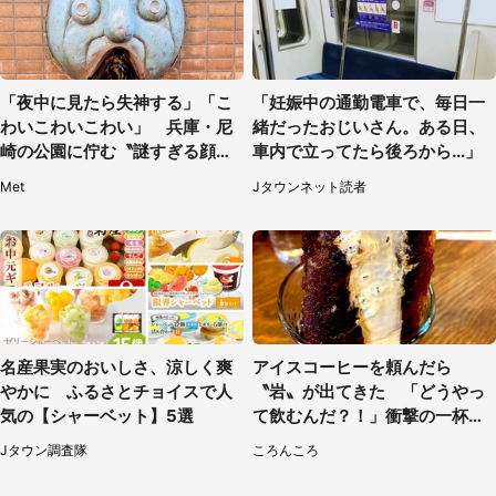
「夜中に見たら失神する」「こ
「妊娠中の通勤電車で、毎日一
わいこわいこわい」 兵庫・尼
緒だったおじいさん。ある日、
崎の公園に佇む〝謎すぎる顔〟
車内で立ってたら後ろから...」
に1.3万人戦慄
Met
Jタウンネット読者
名産果実のおいしさ、涼しく爽
アイスコーヒーを頼んだら
やかに ふるさとチョイスで人
〝岩〟が出てきた 「どうやっ
気の【シャーベット】5選
て飲むんだ？！」衝撃の一杯が
話題
Jタウン調査隊
ころんころ