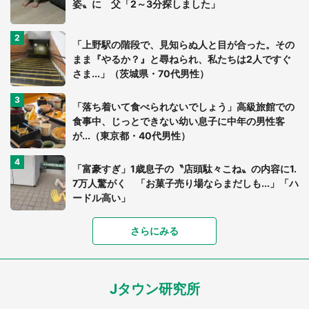
姿〟に 父「2～3分探しました」
「上野駅の階段で、見知らぬ人と目が合った。その
まま『やるか？』と尋ねられ、私たちは2人ですぐ
さま...」（茨城県・70代男性）
「落ち着いて食べられないでしょう」高級旅館での
食事中、じっとできない幼い息子に中年の男性客
が...（東京都・40代男性）
「富豪すぎ」1歳息子の〝店頭駄々こね〟の内容に1.
7万人驚がく 「お菓子売り場ならまだしも...」「ハ
ードル高い」
さらにみる
あまりにも四角すぎる猫、激写される 「これもう
座布団だろ」「食パンの耳」と1.4万人困惑
Jタウン研究所
家に〝デカい蛾〟が居座り続けて3日間...ビビり続
けた住人 判明した〝まさかの正体〟に14万人も困