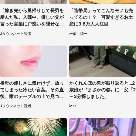
「嫁ぎ先から里帰りして長男を
「造幣局」ってこんなモノも売
産んだ私。入院中、優しい父が
ってるの！？ 可愛すぎるお土
言った言葉に戸惑いを隠せな
産に3.8万人大注目
い」（兵庫県・50代女性）
Jタウンネット読者
松葉 純一
祖母の優しさに気付けず、放っ
かくれんぼの鬼が振り返ると...2
てしまった冷たい言葉。その直
歳娘が〝まさかの姿〟に 父「2
後、家のテーブルの上で見つけ
～3分探しました」
たものは（福岡県・30代女性）
Jタウンネット読者
Met