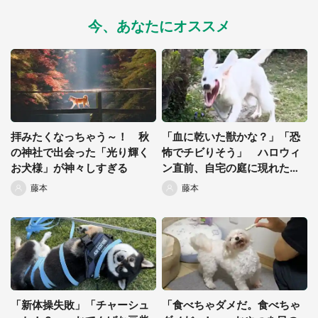
今、あなたにオススメ
都道府選択
拝みたくなっちゃう～！ 秋
「血に乾いた獣かな？」「恐
の神社で出会った「光り輝く
怖でチビりそう」 ハロウィ
お犬様」が神々しすぎる
ン直前、自宅の庭に現れた
「モンスター」がこちらです
藤本
藤本
「新体操失敗」「チャーシュ
「食べちゃダメだ。食べちゃ