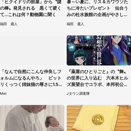
「ヒクイドリの部屋」から〝謎
暑～い夏に、リス＆カワウソた
の棒〟発見される 黒くて硬く
ちに冷たいプレゼント 仙台う
て...これは何？動物園に聞く
みの杜水族館の企画がやさしい
【7／31～8／23】
福田 週人
福田 週人
「なんで自然にこんな仲良しフ
『薬屋のひとりごと』の〝舞〟
ォルムになるんやろ」 ピット
の世界に入り込む 六本木ヒル
リくっつく姉妹猫の尊さに1.5万
ズ展望台でコラボ、本邦初公開
人もん絶
の「猫猫像」も【8／1～10／2
Met
Jタウン調査隊
6】