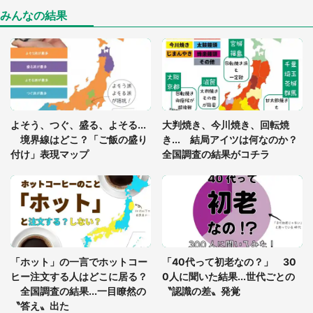
惑
みんなの結果
「○○がない街に住んでいます」住人の呟きに30万
人驚がく 何が存在しないか、あなたはわかる？
「閉所恐怖症の私は新幹線で大パニック。隣席の青
年に『手を繋いで』とお願いしたら...」 体験談に
よそう、つぐ、盛る、よそる...
大判焼き、今川焼き、回転焼
8万人感動
境界線はどこ？「ご飯の盛り
き... 結局アイツは何なのか？
付け」表現マップ
全国調査の結果がコチラ
梅田の地下街でベビーカーを押しつつ迷う私に、見
知らぬおじいさんがわざわざ声をかけてきて（兵庫
県・30代女性）
「ゾワゾワする」「本当に気持ち悪い」 道端でバ
グっちゃってた〝野生の野菜〟に6.5万人戦慄
「ホット」の一言でホットコー
「40代って初老なの？」 30
ヒー注文する人はどこに居る？
0人に聞いた結果...世代ごとの
全国調査の結果...一目瞭然の
〝認識の差〟発覚
〝答え〟出た