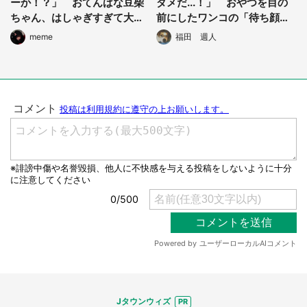
ーか！？」 おてんばな豆柴
ダメだ...！」 おやつを目の
選択する
ちゃん、はしゃぎすぎて大変
前にしたワンコの「待ち顔」
なことになってしまう
が愛おしすぎる件
meme
福田 週人
Jタウンウィズ