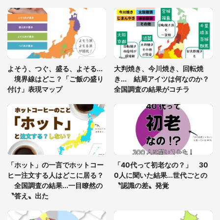
「ゾワゾワする」「本当に気持ち悪い」 道端でバ
グっちゃってた〝野生の野菜〟に6.5万人戦慄
「閉所恐怖症の私は新幹線で大パニック。隣席の青
年に『手を繋いで』とお願いしたら...」 体験談に
よそう、つぐ、盛る、よそる...
大判焼き、今川焼き、回転焼
8万人感動
境界線はどこ？「ご飯の盛り
き... 結局アイツは何なのか？
付け」表現マップ
全国調査の結果がコチラ
「富豪すぎ」1歳息子の〝店頭駄々こね〟の内容に1.
7万人驚がく 「お菓子売り場ならまだしも...」「ハ
ードル高い」
あまりにも四角すぎる猫、激写される 「これもう
座布団だろ」「食パンの耳」と1.4万人困惑
「ホット」の一言でホットコー
「40代って初老なの？」 30
ヒー注文する人はどこに居る？
0人に聞いた結果...世代ごとの
全国調査の結果...一目瞭然の
〝認識の差〟発覚
〝答え〟出た