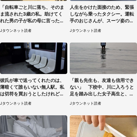
「自転車ごと川に落ち、そのま
人生をかけた面接のため、緊張
ま流された3歳の私。助けてく
しながら乗ったタクシー。運転
れた男の子が私の母に言ったの
手のおじさんが、スーツ姿の私
は...」（千葉県・20代女性）
を見て...（福岡県・30代女性）
Jタウンネット読者
Jタウンネット読者
彼氏が車で送ってくれたのは、
「親も先生も、友達も信用でき
薄暗くて誰もいない無人駅。私
ない」 下校中、川に入ろうと
は切符を買おうとしたけれど
足を踏み出した女子高生と、彼
（山形県・20代女性）
女を止めた予想外の存在
Jタウンネット読者
Jタウンネット読者