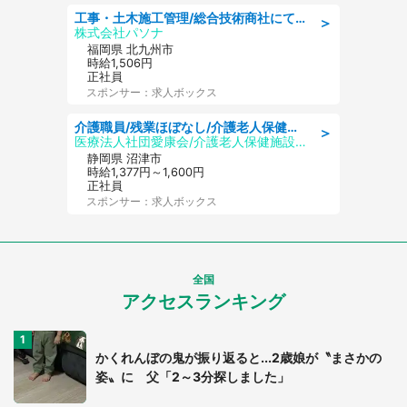
工事・土木施工管理/総合技術商社にて施工管理のお仕事/即日勤務可/車通勤可/工事・土木施工管理/生産・品質管理
＞
株式会社パソナ
福岡県 北九州市
時給1,506円
正社員
スポンサー：求人ボックス
介護職員/残業ほぼなし/介護老人保健施設の介護職/シフト相談可
＞
医療法人社団愛康会/介護老人保健施設 タカネ園
静岡県 沼津市
時給1,377円～1,600円
正社員
スポンサー：求人ボックス
全国
アクセスランキング
かくれんぼの鬼が振り返ると...2歳娘が〝まさかの
姿〟に 父「2～3分探しました」