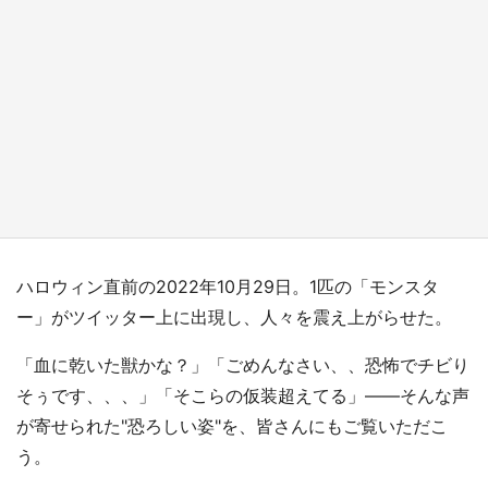
『薬屋のひとりごと』の〝舞〟の世界に入り込
む 六本木ヒルズ展望台でコラボ、本邦初公開
の「猫猫像」も【8／1～10／26】
もっとみる
ハロウィン直前の2022年10月29日。1匹の「モンスタ
ー」がツイッター上に出現し、人々を震え上がらせた。
「血に乾いた獣かな？」「ごめんなさい、、恐怖でチビり
そぅです、、、」「そこらの仮装超えてる」――そんな声
が寄せられた"恐ろしい姿"を、皆さんにもご覧いただこ
う。