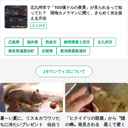
北九州市で「100億ドルの夜景」が見られるって知
ってた？ 現地カメラマンに聞く、きらめく光を捉
える方法
北九州市
広島県
福井県
西条市
静岡県富士宮市
北九州市
鳥取県湯梨浜町
佐賀県
新潟県粟島浦村
Jタウンウィズについて
暑～い夏に、リス＆カワウソた
「ヒクイドリの部屋」から〝謎
ちに冷たいプレゼント 仙台う
の棒〟発見される 黒くて硬く