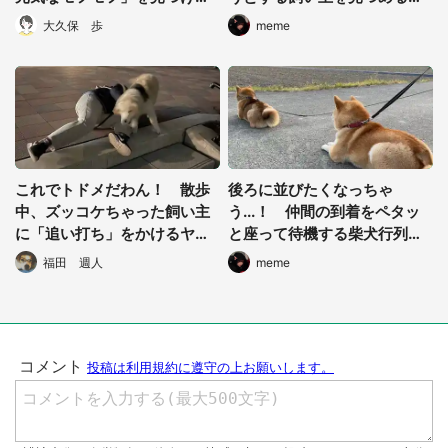
も、連れて帰っちゃダメな理
ンコの哀愁が凄い
大久保 歩
meme
由
都道府選択
これでトドメだわん！ 散歩
後ろに並びたくなっちゃ
中、ズッコケちゃった飼い主
う...！ 仲間の到着をペタッ
に「追い打ち」をかけるヤン
と座って待機する柴犬行列が
チャな子犬が激ラブリー
かわいすぎる
福田 週人
meme