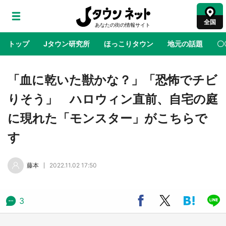
全国
トップ
Jタウン研究所
ほっこりタウン
地元の話題
〇
地域×二次元
絶景
あの時はありがとう
物語がはじ
「血に乾いた獣かな？」「恐怖でチビ
りそう」 ハロウィン直前、自宅の庭
アニメ『はたらく細胞』と神奈川県の3度目コ
に現れた「モンスター」がこちらで
ラボ 作品の世界観通じて「小児がん」学べる
【8／10～31※平日限定】
す
鳥取・境港「ゲゲゲの妖怪楽園」限定だった鬼
藤本
2022.11.02 17:50
太郎グッズ買える 銀座・博品館TOY PARKへ
急げ【8／8～31】
3
ラプラス・ダークネスが栃木県を征服！？ 県
公式プロモ動画で「聖地」が生産されてます
【7／31～1／31】