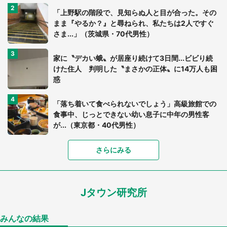
「上野駅の階段で、見知らぬ人と目が合った。その
まま『やるか？』と尋ねられ、私たちは2人ですぐ
さま...」（茨城県・70代男性）
家に〝デカい蛾〟が居座り続けて3日間...ビビり続
けた住人 判明した〝まさかの正体〟に14万人も困
惑
「落ち着いて食べられないでしょう」高級旅館での
食事中、じっとできない幼い息子に中年の男性客
が...（東京都・40代男性）
さらにみる
「可愛いのにホラー」「事件性を感じる」 ふわふ
わアザラシの〝赤い異変〟に3.2万人戦慄
Jタウン研究所
「孫にあげると思って、あなたにこれをあげる」
真夏の山道で見知らぬお婆さんに握らされたもの
（山口県・30代女性）
みんなの結果