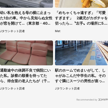
幼い私を抱える母の横に止まっ
「めちゃくちゃ遠すぎ」「可愛
た1台の車。中から見知らぬ女性
すぎます」 2歳児がカボチャを
が窓を開けて...（東京都・40代
切ったら...〝左手〟の場所に5.3
男性）
万人もん絶
Jタウンネット読者
Met
通勤途中の体調不良で病院にい
駅のホームでめまいがして、し
た私。診察の順番を待ってた
ゃがみこんだ中学生の私。その
ら、待合室の老人たちが（千葉
すぐ隣にスーツの男性が座って
県・50代男性）
きて（千葉県・20代女性）
Jタウンネット読者
Jタウンネット読者
Recommended by