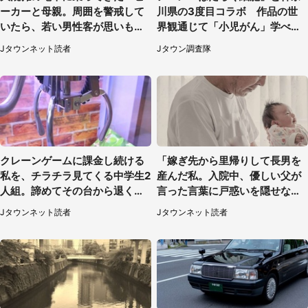
ーカーと母親。周囲を警戒して
川県の3度目コラボ 作品の世
いたら、若い男性客が思いもよ
界観通じて「小児がん」学べる
らぬ行動に（東京都・50代女
【8／10～31※平日限定】
Jタウンネット読者
Jタウン調査隊
性）
クレーンゲームに課金し続ける
「嫁ぎ先から里帰りして長男を
私を、チラチラ見てくる中学生2
産んだ私。入院中、優しい父が
人組。諦めてその台から退く
言った言葉に戸惑いを隠せな
と、後ろから声が（東京都・40
い」（兵庫県・50代女性）
Jタウンネット読者
Jタウンネット読者
代女性）