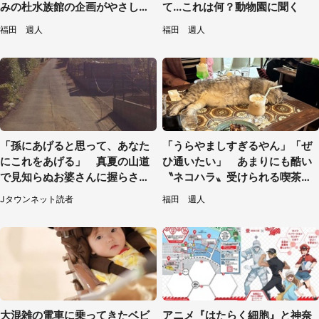
みの杜水族館の企画がやさしい
て...これは何？動物園に聞く
【7／31～8／23】
福田 週人
福田 週人
「孫にあげると思って、あなた
「うらやましすぎるやん」「ぜ
にこれをあげる」 真夏の山道
ひ通いたい」 あまりにも酷い
で見知らぬお婆さんに握らされ
〝ネコハラ〟受けられる喫茶店
たもの（山口県・30代女性）
に5.3万人驚がく
Jタウンネット読者
福田 週人
大混雑の電車に乗ってきたベビ
アニメ『はたらく細胞』と神奈