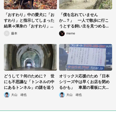
都道府選択
「おすわり」中の愛犬に「お
「僕を忘れていません
すわり」と指示してしまった
か...？」 一人で散歩に行こ
結果→渾身の「おすわり」が
うとする飼い主を見つめるワ
激写される
ンコの哀愁が凄い
藤本
meme
どうして？何のために？ 世
オリックス応援のため「日本
にも不思議な「トンネルの中
シリーズ中は早くお店を閉め
にあるトンネル」の謎を追う
るかも」 車屋の看板に大反
響→そして、球団が動いた
大山 雄也
大山 雄也
選択する