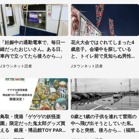
「妊娠中の通勤電車で、毎日一
花火大会ではぐれてしまった4
緒だったおじいさん。ある日、
歳息子。会場中を探している
車内で立ってたら後ろから...」
と、トイレ前で見知らぬ男性に
（東京都・女性）
Jタウンネット読者
Jタウンネット読者
鳥取・境港「ゲゲゲの妖怪楽
0歳と1歳の子供を連れて雷雨の
園」限定だった鬼太郎グッズ買
中へ飛び出そうとしていた私。
える 銀座・博品館TOY PARK
すると突然、後ろから...（福岡
へ急げ【8／8～31】
県・30代女性）