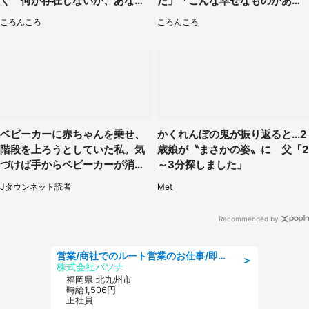
く 何が存在しないか、あなた
た」「こんな幸せなものがあっ
はわかる？
たなんて...」
ころんころ
ころんころ
ベビーカーに赤ちゃんを乗せ、
かくれんぼの鬼が振り返ると...2
階段を上ろうとしていた私。気
歳娘が〝まさかの姿〟に 父「2
づけば手からベビーカーが消え
～3分探しました」
ていて（神奈川県・60代女性）
Jタウンネット読者
Met
Recommended by
営業/商社でのルート営業のお仕事/即日勤務可/車通勤可/営業
＞
株式会社パソナ
福岡県 北九州市
時給1,506円
正社員