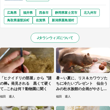
広島県
福井県
西条市
静岡県富士宮市
北九州市
鳥取県湯梨浜町
佐賀県
新潟県粟島浦村
Jタウンウィズについて
「ヒクイドリの部屋」から〝謎
暑～い夏に、リス＆カワウソた
の棒〟発見される 黒くて硬く
ちに冷たいプレゼント 仙台う
て...これは何？動物園に聞く
みの杜水族館の企画がやさしい
【7／31～8／23】
福田 週人
福田 週人