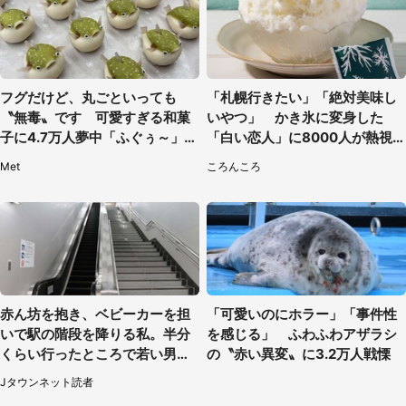
フグだけど、丸ごといっても
「札幌行きたい」「絶対美味し
〝無毒〟です 可愛すぎる和菓
いやつ」 かき氷に変身した
子に4.7万人夢中「ふぐぅ～」
「白い恋人」に8000人が熱視
「職人の技ですね」
線【期間限定】
Met
ころんころ
赤ん坊を抱き、ベビーカーを担
「可愛いのにホラー」「事件性
いで駅の階段を降りる私。半分
を感じる」 ふわふわアザラシ
くらい行ったところで若い男性
の〝赤い異変〟に3.2万人戦慄
が...（埼玉県・50代女性）
Jタウンネット読者