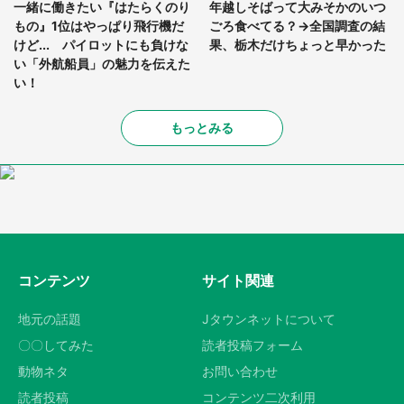
一緒に働きたい『はたらくのり
年越しそばって大みそかのいつ
もの』1位はやっぱり飛行機だ
ごろ食べてる？→全国調査の結
けど... パイロットにも負けな
果、栃木だけちょっと早かった
い「外航船員」の魅力を伝えた
い！
もっとみる
コンテンツ
サイト関連
地元の話題
Jタウンネットについて
〇〇してみた
読者投稿フォーム
動物ネタ
お問い合わせ
読者投稿
コンテンツ二次利用