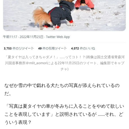
「夏タイヤは入ってきちゃダメ！」......ってコト！？(画像は国土交通省青森河
川国道事務所＠mlit_aomoriによる22年11月25日のツイート、編集部でキャプ
チャ)
なぜか雪の中で戯れる犬たちの写真が添えられているの
だ。
「写真は夏タイヤの車が冬みちに入ることをやめて欲しい
ことを表現しています」と説明されているが ......それ、ど
ういう表現？