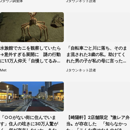
Jタウン調査隊
Jタウンネット読者
水族館でカニを観察していたら
「自転車ごと川に落ち、そのま
→意外すぎる展開に 謎の行動
ま流された3歳の私。助けてく
に1.1万人仰天「自慢してるみた
れた男の子が私の母に言ったの
い」
は...」（千葉県・20代女性）
Met
Jタウンネット読者
「○○がない街に住んでいま
【崎陽軒】2店舗限定〝激レア弁
す」住人の呟きに30万人驚が
当〟が存在した 「知らなかっ