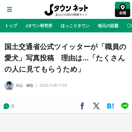
全国
トップ
Jタウン研究所
ほっこりタウン
地元の話題
〇
地域×二次元
絶景
あの時はありがとう
物語がはじ
国土交通省公式ツイッターが「職員の
愛犬」写真投稿 理由は...「たくさん
アニメ『はたらく細胞』と神奈川県の3度目コ
の人に見てもらうため」
ラボ 作品の世界観通じて「小児がん」学べる
【8／10～31※平日限定】
大山 雄也
2022.11.28 17:00
鳥取・境港「ゲゲゲの妖怪楽園」限定だった鬼
太郎グッズ買える 銀座・博品館TOY PARKへ
急げ【8／8～31】
0
ラプラス・ダークネスが栃木県を征服！？ 県
公式プロモ動画で「聖地」が生産されてます
【7／31～1／31】