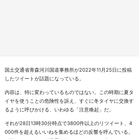
『薬屋のひとりごと』の〝舞〟の世界に入り込
む 六本木ヒルズ展望台でコラボ、本邦初公開
の「猫猫像」も【8／1～10／26】
もっとみる
国土交通省青森河川国道事務所が2022年11月25日に投稿
したツイートが話題になっている。
内容は、特に変わっているものではない。この時期に夏タ
イヤを使うことの危険性を訴え、すぐに冬タイヤに交換す
るように呼びかける、いわゆる「注意喚起」だ。
それが28日13時30分時点で3800件以上のリツイート、4
000件を超えるいいねを集めるほどの反響を呼んでいる。