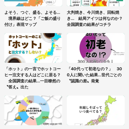
「閉所恐怖症の私は新幹線で大パニック。隣席の青
年に『手を繋いで』とお願いしたら...」 体験談に
よそう、つぐ、盛る、よそる...
大判焼き、今川焼き、回転焼
8万人感動
境界線はどこ？「ご飯の盛り
き... 結局アイツは何なのか？
付け」表現マップ
全国調査の結果がコチラ
「富豪すぎ」1歳息子の〝店頭駄々こね〟の内容に1.
7万人驚がく 「お菓子売り場ならまだしも...」「ハ
ードル高い」
あまりにも四角すぎる猫、激写される 「これもう
座布団だろ」「食パンの耳」と1.4万人困惑
「ホット」の一言でホットコー
「40代って初老なの？」 30
ヒー注文する人はどこに居る？
0人に聞いた結果...世代ごとの
全国調査の結果...一目瞭然の
〝認識の差〟発覚
〝答え〟出た