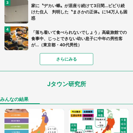
家に〝デカい蛾〟が居座り続けて3日間...ビビり続
けた住人 判明した〝まさかの正体〟に14万人も困
惑
「落ち着いて食べられないでしょう」高級旅館での
食事中、じっとできない幼い息子に中年の男性客
が...（東京都・40代男性）
さらにみる
「可愛いのにホラー」「事件性を感じる」 ふわふ
わアザラシの〝赤い異変〟に3.2万人戦慄
Jタウン研究所
「孫にあげると思って、あなたにこれをあげる」
真夏の山道で見知らぬお婆さんに握らされたもの
（山口県・30代女性）
みんなの結果
「ゾワゾワする」「本当に気持ち悪い」 道端でバ
グっちゃってた〝野生の野菜〟に6.5万人戦慄