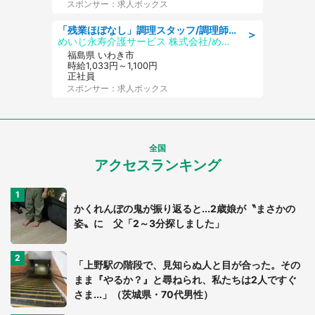
スポンサー：求人ボックス
「残業ほぼなし」調理スタッフ/調理師免許必須/正職員/日勤のみ/住宅型有料老人ホーム
＞
めいじ永寿介護サービス 株式会社/めいじ永寿介護サービスセンター
福島県 いわき市
時給1,033円～1,100円
正社員
スポンサー：求人ボックス
全国
アクセスランキング
かくれんぼの鬼が振り返ると...2歳娘が〝まさかの
姿〟に 父「2～3分探しました」
「上野駅の階段で、見知らぬ人と目が合った。その
まま『やるか？』と尋ねられ、私たちは2人ですぐ
さま...」（茨城県・70代男性）