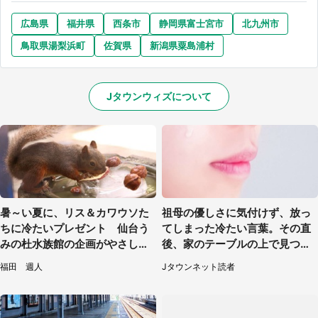
広島県
福井県
西条市
静岡県富士宮市
北九州市
鳥取県湯梨浜町
佐賀県
新潟県粟島浦村
Jタウンウィズについて
暑～い夏に、リス＆カワウソた
祖母の優しさに気付けず、放っ
ちに冷たいプレゼント 仙台う
てしまった冷たい言葉。その直
みの杜水族館の企画がやさしい
後、家のテーブルの上で見つけ
【7／31～8／23】
たものは（福岡県・30代女性）
福田 週人
Jタウンネット読者