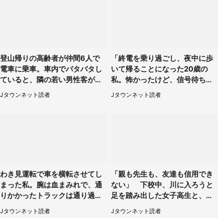
登山帰りの高齢者が仲間6人で
「終電を乗り過ごし、夜中に歩
電車に乗車。車内でバタバタし
いて帰ることになった20歳の
ていると、隣の若い男性客が
私。怖かったけど、信号待ちの
（神奈川県・70代女性）
車に道を尋ねたら...」（埼玉
Jタウンネット読者
Jタウンネット読者
県・60代女性）
わき見運転で車を横転させてし
「親も先生も、友達も信用でき
まった私。腕は血まみれで、通
ない」 下校中、川に入ろうと
りかかったトラックは通り過ぎ
足を踏み出した女子高生と、彼
ていき...（福岡県・30代女性）
女を止めた予想外の存在
Jタウンネット読者
Jタウンネット読者