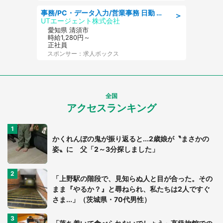
事務/PC・データ入力/営業事務 日勤 土日休み 残業少なめ 車通勤OK 総合事務
＞
UTエージェント株式会社
愛知県 清須市
時給1,280円～
正社員
スポンサー：求人ボックス
全国
アクセスランキング
かくれんぼの鬼が振り返ると...2歳娘が〝まさかの
姿〟に 父「2～3分探しました」
「上野駅の階段で、見知らぬ人と目が合った。その
まま『やるか？』と尋ねられ、私たちは2人ですぐ
さま...」（茨城県・70代男性）