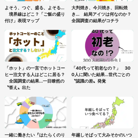
「閉所恐怖症の私は新幹線で大パニック。隣席の青
年に『手を繋いで』とお願いしたら...」 体験談に
よそう、つぐ、盛る、よそる...
大判焼き、今川焼き、回転焼
8万人感動
境界線はどこ？「ご飯の盛り
き... 結局アイツは何なのか？
付け」表現マップ
全国調査の結果がコチラ
梅田の地下街でベビーカーを押しつつ迷う私に、見
知らぬおじいさんがわざわざ声をかけてきて（兵庫
県・30代女性）
「ゾワゾワする」「本当に気持ち悪い」 道端でバ
グっちゃってた〝野生の野菜〟に6.5万人戦慄
「ホット」の一言でホットコー
「40代って初老なの？」 30
ヒー注文する人はどこに居る？
0人に聞いた結果...世代ごとの
全国調査の結果...一目瞭然の
〝認識の差〟発覚
〝答え〟出た
一緒に働きたい『はたらくのり
年越しそばって大みそかのいつ