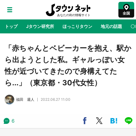
全国
トップ
Jタウン研究所
ほっこりタウン
地元の話題
〇
地域×二次元
絶景
あの時はありがとう
物語がはじ
「赤ちゃんとベビーカーを抱え、駅か
ら出ようとした私。ギャルっぽい女
『薬屋のひとりごと』の〝舞〟の世界に入り込
性が近づいてきたので身構えてた
む 六本木ヒルズ展望台でコラボ、本邦初公開
の「猫猫像」も【8／1～10／26】
ら...」（東京都・30代女性）
日向翔陽＆影山飛雄が笹かまを食べる！ アニ
福田 週人
2022.06.27 11:00
メ『ハイキュー！！』×老舗「鐘崎」コラボで
限定グッズも【8／1～31】
6
『小林さんちのメイドラゴン』と舞台のモデ
ル・越谷がコラボ 田んぼアートの見頃にあわ
せて企画続々【7／31～】