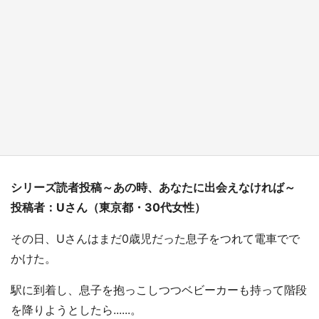
新宿駅に〝巨人用少女漫画〟が出現！？ バカ
デカサイズで、ページもめくれる『CIPHER』
『桜蘭高校ホスト部』『夏目友人帳』【～7／
26】
もっとみる
シリーズ読者投稿～あの時、あなたに出会えなければ～
投稿者：Uさん（東京都・30代女性）
その日、Uさんはまだ0歳児だった息子をつれて電車でで
かけた。
駅に到着し、息子を抱っこしつつベビーカーも持って階段
を降りようとしたら......。