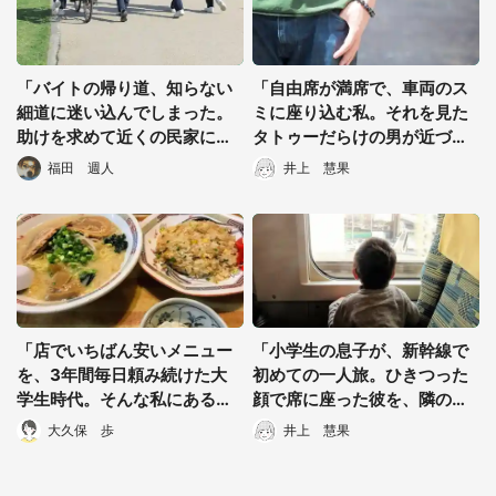
「バイトの帰り道、知らない
「自由席が満席で、車両のス
細道に迷い込んでしまった。
ミに座り込む私。それを見た
助けを求めて近くの民家に駆
タトゥーだらけの男が近づい
け込むと...」（群馬県・40代
てきて...」（愛知県・40代女
福田 週人
井上 慧果
女性）
性）
「店でいちばん安いメニュー
「小学生の息子が、新幹線で
を、3年間毎日頼み続けた大
初めての一人旅。ひきつった
学生時代。そんな私にある
顔で席に座った彼を、隣の席
日、店の奥さんが...」（東京
の若者が...」（大阪府・60代
大久保 歩
井上 慧果
都・50代男性）
女性）