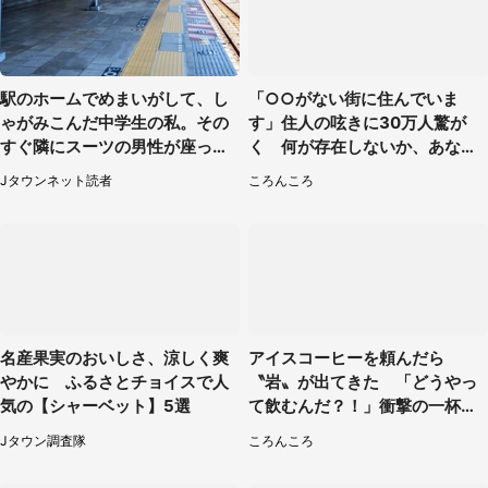
駅のホームでめまいがして、し
「○○がない街に住んでいま
ゃがみこんだ中学生の私。その
す」住人の呟きに30万人驚が
すぐ隣にスーツの男性が座って
く 何が存在しないか、あなた
きて（千葉県・20代女性）
はわかる？
Jタウンネット読者
ころんころ
名産果実のおいしさ、涼しく爽
アイスコーヒーを頼んだら
やかに ふるさとチョイスで人
〝岩〟が出てきた 「どうやっ
気の【シャーベット】5選
て飲むんだ？！」衝撃の一杯が
話題
Jタウン調査隊
ころんころ