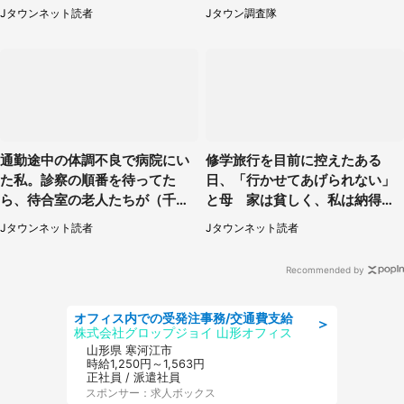
も聞かず...
の「猫猫像」も【8／1～10／2
Jタウンネット読者
Jタウン調査隊
6】
通勤途中の体調不良で病院にい
修学旅行を目前に控えたある
た私。診察の順番を待ってた
日、「行かせてあげられない」
ら、待合室の老人たちが（千葉
と母 家は貧しく、私は納得し
県・50代男性）
たけれど...（北海道・70代以上
Jタウンネット読者
Jタウンネット読者
女性）
Recommended by
オフィス内での受発注事務/交通費支給
＞
株式会社グロップジョイ 山形オフィス
山形県 寒河江市
時給1,250円～1,563円
正社員 / 派遣社員
スポンサー：求人ボックス