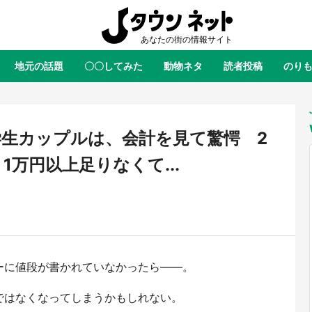
地元の話題
〇〇してみた
動物ネタ
読者投稿
のり
全国
全国
北海道
北海道
元
絶景
あの時はありがとう
物語がはじまる町へ
ふ
青森
岩手
宮城
秋田
東北
生カップルは、会計を見て驚愕 2
茨城
栃木
群馬
埼玉
関東
万円以上足りなくて...
新潟
山梨
長野
甲信越
岐阜
静岡
愛知
三重
東海
富山
石川
福井
北陸
滋賀
京都
大阪
兵庫
関西
ーに値段が書かれていなかったら――。
鳥取
島根
岡山
広島
中国
ラス・ダークネスが栃木県を征
『薬屋のひとりごと』の〝舞〟の
？ 県公式プロモ動画で「聖地」
に入り込む 六本木ヒルズ展望台
ではなくなってしまうかもしれない。
徳島
香川
愛媛
高知
四国
産されてます【7／31～1／31】
ラボ、本邦初公開の「猫猫像」も