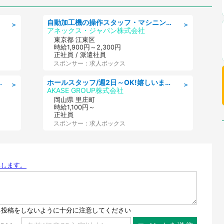
自動加工機の操作スタッフ・マシニングセンタ/工業系卒歓迎/未経験OK/ブランクOK/週休2日制/年間休日125日
＞
＞
アネックス・ジャパン株式会社
東京都 江東区
時給1,900円～2,300円
正社員 / 派遣社員
スポンサー：求人ボックス
し 座り作業メイン 検品·検査
ホールスタッフ/週2日～OK!嬉しいまかない付き/岡山県/浅口郡里庄町
＞
＞
AKASE GROUP株式会社
岡山県 里庄町
時給1,100円～
正社員
スポンサー：求人ボックス