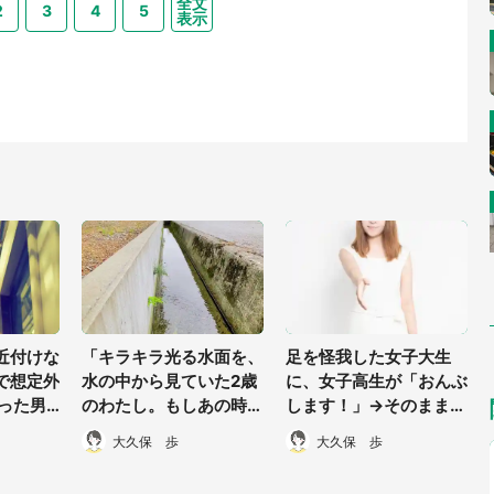
全文
2
3
4
5
表示
近付けな
「キラキラ光る水面を、
足を怪我した女子大生
で想定外
水の中から見ていた2歳
に、女子高生が「おんぶ
焦った男
のわたし。もしあの時
します！」→そのまま階
結果→胸
『大きな手』が現れなか
段を... 生涯忘れられな
大久保 歩
大久保 歩
ったら...」(岡山県・40
い「少女漫画みたいな出
代女性)
会い」