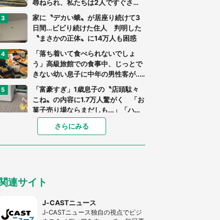
尋ねられ、私たちは2人ですぐさ
ま...」（茨城県・70代男性）
家に〝デカい蛾〟が居座り続けて3
日間...ビビり続けた住人 判明した
〝まさかの正体〟に14万人も困惑
「落ち着いて食べられないでしょ
う」高級旅館での食事中、じっとで
きない幼い息子に中年の男性客が...
（東京都・40代男性）
「富豪すぎ」1歳息子の〝店頭駄々
こね〟の内容に1.7万人驚がく 「お
菓子売り場ならまだしも...」「ハー
ドル高い」
「閉所恐怖症の私は新幹線で大パニ
さらにみる
ック。隣席の青年に『手を繋いで』
とお願いしたら...」 体験談に8万
人感動
「ゾワゾワする」「本当に気持ち悪
い」 道端でバグっちゃってた〝野
関連サイト
生の野菜〟に6.5万人戦慄
あまりにも四角すぎる猫、激写され
J-CASTニュース
る 「これもう座布団だろ」「食パ
J-CASTニュース独自の視点でビジ
ンの耳」と1.4万人困惑