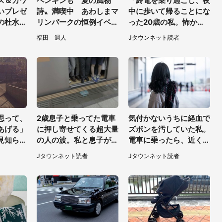
ス＆カワ
ペンギンも〝夏の風物
「終電を乗り過ごし、夜
いプレゼ
詩〟満喫中 あわしまマ
中に歩いて帰ることにな
の杜水族
リンパークの恒例イベン
った20歳の私。怖かっ
しい【7
トに2.2万興奮「ずっと
たけど、信号待ちの車に
福田 週人
Jタウンネット読者
見てたい」
道を尋ねたら...」（埼玉
県・60代女性）
思って、
2歳息子と乗ってた電車
気付かないうちに経血で
あげる」
に押し寄せてくる超大量
ズボンを汚していた私。
見知らぬ
の人の波。私と息子が絶
電車に乗ったら、近くの
されたも
叫していると、若いカッ
女性客が小さな声で（千
Jタウンネット読者
Jタウンネット読者
0代女
プルの乗客が...（東京
葉県・10代女性）
都・60代女性）