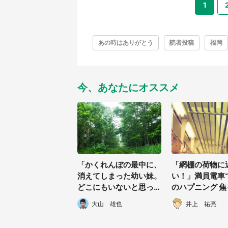
1
あの時はありがとう
読者投稿
福岡
今、あなたにオススメ
「かくれんぼの最中に、
「網棚の荷物に
消えてしまった幼い妹。
い！」満員電車
どこにもいないと思って
のハプニング 
いたら、丘の上にいた男
が思わず叫んだ
大山 雄也
井上 祐亮
性が...」(福岡県・30代
アツ展開に
女性)