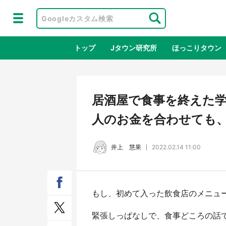
トップ
Jタウン研究所
ほっこりタウン
地域×二次
居酒屋で食事を終えた学
人のお金を合わせても、1
井上 慧果
2022.02.14 11:00
もし、初めて入った飲食店のメニュ
鳥取・境港「ゲゲゲの妖怪楽園」限定
ラプ
だった鬼太郎グッズ買える 銀座・博
服！
緊張しっぱなしで、食事どころの話
品館TOY PARKへ急げ【8／8～31】
が生