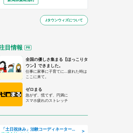
大分
宮崎
鹿児島
沖縄
／1～31】
Jタウンウィズについて
する
注目情報
全国の優しさ集まる【ほっこりタ
ウン】できました。
仕事に家事に子育てに...疲れた時は
ここに来て。
ゼロまる
急がず、慌てず、円満に
スマホ疲れのストレッチ
「土日祝休み」治験コーディネーターのお仕事/未経験OK
＞