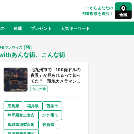
ココからあなたの
都道府県を選択！
全国
もの
連載
プレゼント
人気キーワード
Jタウンウィズ
withあんな街、こんな街
るさと納税
山形
福島
千葉
東京
神奈川
北九州市で「100億ドルの
夜景」が見られるって知っ
てた？ 現地カメラマンに
聞く、きらめく光を捉える
北九州市
方法
広島県
福井県
西条市
奈良
和歌山
静岡県富士宮市
北九州市
山口
世界
日向翔陽＆影山飛雄が笹かまを食べ
鳥取県湯梨浜町
佐賀県
でコ
る！ アニメ『ハイキュー！！』×老
【8
舗「鐘崎」コラボで限定グッズも【8
新潟県粟島浦村