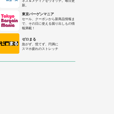
ネス＆メディアをウォッチ。毎日更
新。
「修学旅行に途中参加する娘を送っ
て行ったら、真っ暗な道で遭難状
東京バーゲンマニア
態。なんとか見つけた民家に助けを
セール、クーポンから新商品情報ま
求めると、住人の男性が...」
で、その日に使える掘り出しもの情
「孫にあげると思って、あなたにこ
報満載！
れをあげる」 真夏の山道で見知ら
ぬお婆さんに握らされたもの（山口
ゼロまる
県・30代女性）
急がず、慌てず、円満に
スマホ疲れのストレッチ