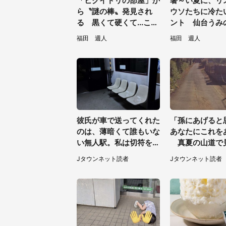
「ヒクイドリの部屋」か
暑～い夏に、リ
ら〝謎の棒〟発見され
ウソたちに冷た
る 黒くて硬くて...これ
ント 仙台うみ
は何？動物園に聞く
館の企画がやさ
福田 週人
福田 週人
／31～8／23】
彼氏が車で送ってくれた
「孫にあげると
のは、薄暗くて誰もいな
あなたにこれを
い無人駅。私は切符を買
真夏の山道で
おうとしたけれど（山形
お婆さんに握ら
Jタウンネット読者
Jタウンネット読者
県・20代女性）
の（山口県・3
性）