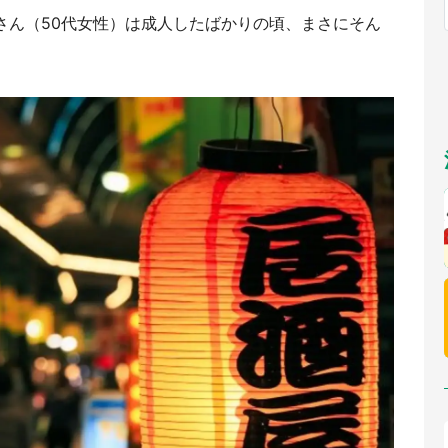
福岡
佐賀
長崎
熊本
九州
／1～10／26】
さん（50代女性）は成人したばかりの頃、まさにそん
もっとみる
選択