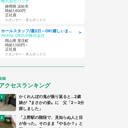
株式会社パソナ
静岡県 浜松市
時給1,600円
正社員
スポンサー：求人ボックス
ホールスタッフ/週2日～OK!嬉しいまかない付き/岡山県/浅口郡里庄町
＞
AKASE GROUP株式会社
岡山県 里庄町
時給1,100円～
正社員
スポンサー：求人ボックス
全国
アクセスランキング
かくれんぼの鬼が振り返ると...2歳
娘が〝まさかの姿〟に 父「2～3分
探しました」
「上野駅の階段で、見知らぬ人と目
が合った。そのまま『やるか？』と