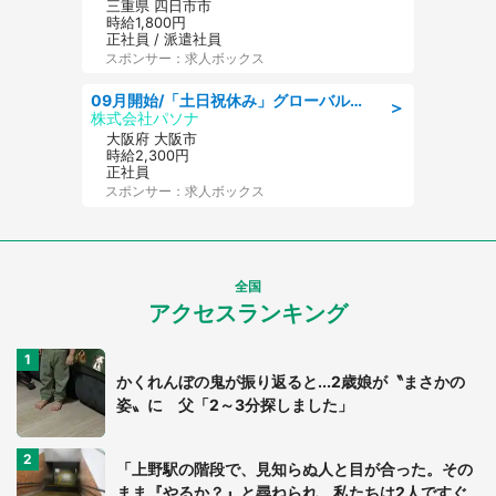
三重県 四日市市
時給1,800円
正社員 / 派遣社員
スポンサー：求人ボックス
09月開始/「土日祝休み」グローバル企業での産業保健のお仕事/保健師/高時給/残業なし/服装自由
＞
株式会社パソナ
大阪府 大阪市
時給2,300円
正社員
スポンサー：求人ボックス
全国
アクセスランキング
かくれんぼの鬼が振り返ると...2歳娘が〝まさかの
姿〟に 父「2～3分探しました」
「上野駅の階段で、見知らぬ人と目が合った。その
まま『やるか？』と尋ねられ、私たちは2人ですぐ