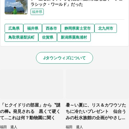
ラシック・ワールド」だった
福井県
広島県
福井県
西条市
静岡県富士宮市
北九州市
鳥取県湯梨浜町
佐賀県
新潟県粟島浦村
Jタウンウィズについて
「ヒクイドリの部屋」から〝謎
暑～い夏に、リス＆カワウソた
の棒〟発見される 黒くて硬く
ちに冷たいプレゼント 仙台う
て...これは何？動物園に聞く
みの杜水族館の企画がやさしい
【7／31～8／23】
福田 週人
福田 週人