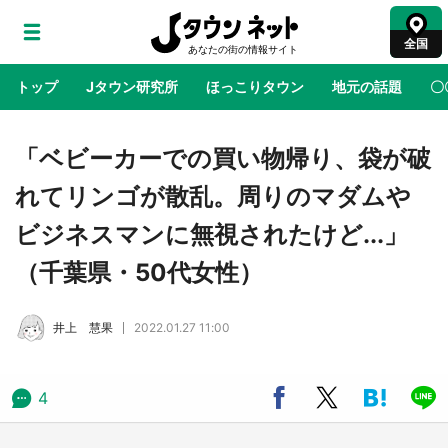
全国
トップ
Jタウン研究所
ほっこりタウン
地元の話題
〇
地域×二次元
絶景
あの時はありがとう
物語がはじ
「ベビーカーでの買い物帰り、袋が破
れてリンゴが散乱。周りのマダムや
鳥取・境港「ゲゲゲの妖怪楽園」限定だった鬼
ビジネスマンに無視されたけど...」
太郎グッズ買える 銀座・博品館TOY PARKへ
急げ【8／8～31】
（千葉県・50代女性）
ラプラス・ダークネスが栃木県を征服！？ 県
井上 慧果
2022.01.27 11:00
公式プロモ動画で「聖地」が生産されてます
【7／31～1／31】
4
『薬屋のひとりごと』の〝舞〟の世界に入り込
む 六本木ヒルズ展望台でコラボ、本邦初公開
の「猫猫像」も【8／1～10／26】