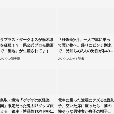
ラプラス・ダークネスが栃木県
「妊娠4か月、一人で車に乗っ
を征服！？ 県公式プロモ動画
て買い物へ。帰りにピンチ到来
で「聖地」が生産されてます【7
で、見知らぬ2人の男性が私の車
／31～1／31】
を...」（30代女性）
Jタウン調査隊
Jタウンネット読者
鳥取・境港「ゲゲゲの妖怪楽
電車に乗った途端にグズる2歳息
園」限定だった鬼太郎グッズ買
子。空いた席に座ったら、隣の
える 銀座・博品館TOY PARK
怖そうな男性客が息子の帽子に