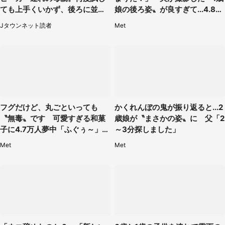
ても上手くいかず、後ろに並ん
娘の後ろ姿〟が良すぎて...4.8万
でた私は思わず...（埼玉県・20
人感激
Jタウンネット読者
Met
代女性）
フグだけど、丸ごといっても
かくれんぼの鬼が振り返ると...2
〝無毒〟です 可愛すぎる和菓
歳娘が〝まさかの姿〟に 父「2
子に4.7万人夢中「ふぐぅ～」
～3分探しました」
「職人の技ですね」
Met
Met