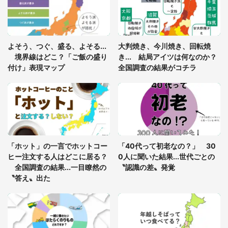
グっちゃってた〝野生の野菜〟に6.5万人戦慄
「閉所恐怖症の私は新幹線で大パニック。隣席の青
年に『手を繋いで』とお願いしたら...」 体験談に
よそう、つぐ、盛る、よそる...
大判焼き、今川焼き、回転焼
8万人感動
境界線はどこ？「ご飯の盛り
き... 結局アイツは何なのか？
付け」表現マップ
全国調査の結果がコチラ
「富豪すぎ」1歳息子の〝店頭駄々こね〟の内容に1.
7万人驚がく 「お菓子売り場ならまだしも...」「ハ
ードル高い」
あまりにも四角すぎる猫、激写される 「これもう
座布団だろ」「食パンの耳」と1.4万人困惑
「ホット」の一言でホットコー
「40代って初老なの？」 30
ヒー注文する人はどこに居る？
0人に聞いた結果...世代ごとの
全国調査の結果...一目瞭然の
〝認識の差〟発覚
〝答え〟出た