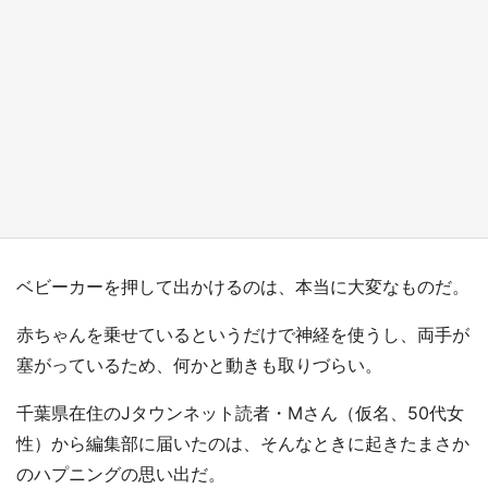
日向翔陽＆影山飛雄が笹かまを食べる！ アニ
メ『ハイキュー！！』×老舗「鐘崎」コラボで
限定グッズも【8／1～31】
もっとみる
ベビーカーを押して出かけるのは、本当に大変なものだ。
赤ちゃんを乗せているというだけで神経を使うし、両手が
塞がっているため、何かと動きも取りづらい。
千葉県在住のJタウンネット読者・Mさん（仮名、50代女
性）から編集部に届いたのは、そんなときに起きたまさか
のハプニングの思い出だ。