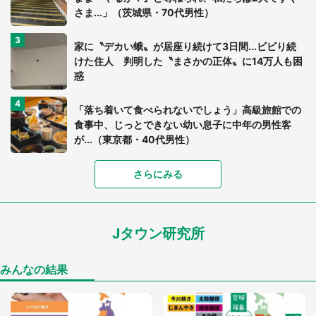
さま...」（茨城県・70代男性）
家に〝デカい蛾〟が居座り続けて3日間...ビビり続
けた住人 判明した〝まさかの正体〟に14万人も困
惑
「落ち着いて食べられないでしょう」高級旅館での
食事中、じっとできない幼い息子に中年の男性客
が...（東京都・40代男性）
さらにみる
「可愛いのにホラー」「事件性を感じる」 ふわふ
わアザラシの〝赤い異変〟に3.2万人戦慄
Jタウン研究所
「孫にあげると思って、あなたにこれをあげる」
真夏の山道で見知らぬお婆さんに握らされたもの
（山口県・30代女性）
みんなの結果
「ゾワゾワする」「本当に気持ち悪い」 道端でバ