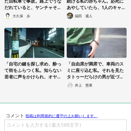
た自転車で事故。路上でうな
続ける私の赤ちゃん。必死に
だれていると、ヤンチャそう
あやしていたら、1人のキャリ
なお兄さんが...」（熊本県・3
アウーマンが...」（茨城県・4
大久保 歩
福田 週人
0代男性）
0代女性）
「自宅の鍵を探し求め、酔っ
「自由席が満席で、車両のス
て街をふらつく私。知らない
ミに座り込む私。それを見た
若者に声をかけられ、オヤジ
タトゥーだらけの男が近づい
狩りかと思ったら...」(東京都
てきて...」（愛知県・40代女
井上 慧果
50代男性)
性）