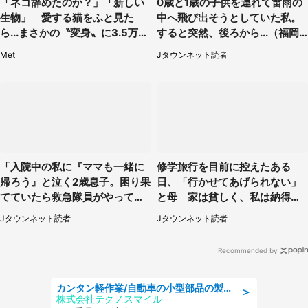
「ネコ辞めたのか？」「新しい
0歳と1歳の子供を連れて雷雨の
生物」 愛する猫をふと見た
中へ飛び出そうとしていた私。
ら...まさかの〝変身〟に3.5万人
すると突然、後ろから...（福岡
驚がく
県・30代女性）
Met
Jタウンネット読者
「入院中の私に『ママも一緒に
修学旅行を目前に控えたある
帰ろう』と泣く2歳息子。困り果
日、「行かせてあげられない」
てていたら救急隊員がやってき
と母 家は貧しく、私は納得し
て...」（大阪府・50代女性）
たけれど...（北海道・70代以上
Jタウンネット読者
Jタウンネット読者
女性）
Recommended by
カンタン軽作業/自動車の小型部品の製造オペレーター denso aichi
＞
株式会社テクノスマイル