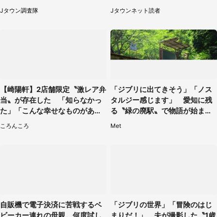
へ急げ【8／8～31】
手を伸ばし（千葉県・40代女
Jタウン調査隊
Jタウンネット読者
性）
【崎陽軒】2店舗限定〝激レア弁
「ジブリに出てきそう」「ノス
当〟が存在した 「知らなかっ
タルジー感じます」 愛知に残
た」「こんな幸せなものがあっ
る〝緑の廃駅〟で物語が始まり
たなんて...」
そう
ころんころ
Met
自販機で電子決済に苦戦するベ
「ジブリの世界」「冒険のはじ
ビーカー連れの母親。何度試し
まりだ！」 夫が撮影した〝1歳