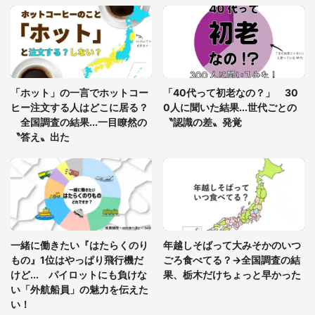
「○○がない街に住んでいます」住人の呟きに30万
人驚がく 何が存在しないか、あなたはわかる？
「修学旅行に途中参加する娘を送って行ったら、真
っ暗な道で遭難状態。なんとか見つけた民家に助け
「ホット」の一言でホットコー
「40代って初老なの？」 30
を求めると、住人の男性が...」
ヒー注文する人はどこに居る？
0人に聞いた結果...世代ごとの
全国調査の結果...一目瞭然の
〝認識の差〟発覚
〝答え〟出た
一緒に働きたい『はたらくのり
年越しそばって大みそかのいつ
もの』1位はやっぱり飛行機だ
ごろ食べてる？→全国調査の結
けど... パイロットにも負けな
果、栃木だけちょっと早かった
い「外航船員」の魅力を伝えた
い！