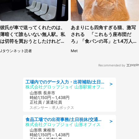
彼氏が車で送ってくれたのは、
あまりにも四角すぎる猫、激写
薄暗くて誰もいない無人駅。私
される 「これもう座布団だ
は切符を買おうとしたけれど
ろ」「食パンの耳」と1.4万人困
（山形県・20代女性）
惑
Jタウンネット読者
Met
Recommended by
工場内でのデータ入力・出荷補助/土日祝休/未経験歓迎/交通費支給
＞
株式会社グロップジョイ 山形駅前オフィス
山形県 長井市
時給1,150円～1,438円
正社員 / 派遣社員
スポンサー：求人ボックス
食品工場での出荷事務/土日祝休/交通費支給
＞
株式会社グロップジョイ 山形オフィス
山形県 東根市
時給1,150円～1,438円