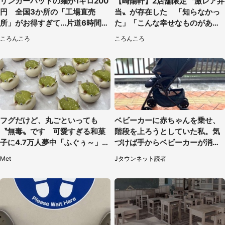
リンガーハットの麺が1キロ200
【崎陽軒】2店舗限定〝激レア弁
円 全国3か所の「工場直売
当〟が存在した 「知らなかっ
所」がお得すぎて...片道6時間か
た」「こんな幸せなものがあっ
けて来た人も
たなんて...」
ころんころ
ころんころ
フグだけど、丸ごといっても
ベビーカーに赤ちゃんを乗せ、
〝無毒〟です 可愛すぎる和菓
階段を上ろうとしていた私。気
子に4.7万人夢中「ふぐぅ～」
づけば手からベビーカーが消え
「職人の技ですね」
ていて（神奈川県・60代女性）
Met
Jタウンネット読者