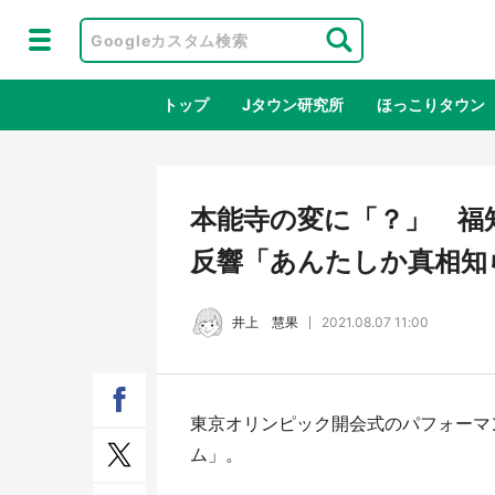
トップ
Jタウン研究所
ほっこりタウン
地域×二次
本能寺の変に「？」 福
反響「あんたしか真相知
井上 慧果
2021.08.07 11:00
東京オリンピック開会式のパフォーマ
鳥取・境港「ゲゲゲの妖怪楽園」限定
ラプ
ム」。
だった鬼太郎グッズ買える 銀座・博
服！
品館TOY PARKへ急げ【8／8～31】
が生