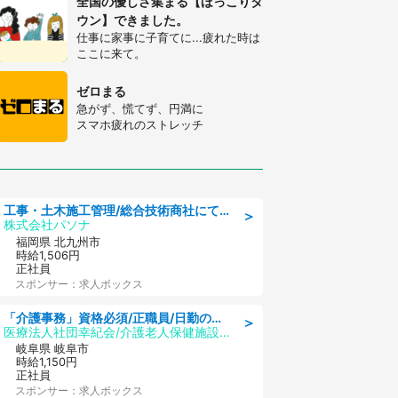
全国の優しさ集まる【ほっこりタ
ウン】できました。
仕事に家事に子育てに...疲れた時は
ここに来て。
ゼロまる
急がず、慌てず、円満に
スマホ疲れのストレッチ
工事・土木施工管理/総合技術商社にて施工管理のお仕事/即日勤務可/車通勤可/工事・土木施工管理/生産・品質管理
＞
株式会社パソナ
福岡県 北九州市
時給1,506円
正社員
スポンサー：求人ボックス
「介護事務」資格必須/正職員/日勤のみ/介護老人保健施設
＞
医療法人社団幸紀会/介護老人保健施設 グリーンビラ安江
岐阜県 岐阜市
時給1,150円
正社員
スポンサー：求人ボックス