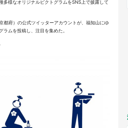
種多様なオリジナルピクトグラムをSNS上で披露して
福岡
佐賀
長崎
熊本
九州
／1～10／26】
もっとみる
選択
所（京都府）の公式ツイッターアカウントが、福知山にゆ
グラムを投稿し、注目を集めた。
。