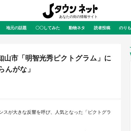
地元の話題
〇〇してみた
動物ネタ
読者投稿
のり
全国
全国
北海道
北海道
元
絶景
あの時はありがとう
物語がはじまる町へ
ふ
青森
岩手
宮城
秋田
東北
知山市「明智光秀ピクトグラム」に
茨城
栃木
群馬
埼玉
関東
らんがな」
新潟
山梨
長野
甲信越
岐阜
静岡
愛知
三重
東海
富山
石川
福井
北陸
滋賀
京都
大阪
兵庫
関西
ンスが大きな反響を呼び、人気となった「ピクトグラ
鳥取
島根
岡山
広島
中国
ラス・ダークネスが栃木県を征
『薬屋のひとりごと』の〝舞〟の
？ 県公式プロモ動画で「聖地」
に入り込む 六本木ヒルズ展望台
徳島
香川
愛媛
高知
四国
産されてます【7／31～1／31】
ラボ、本邦初公開の「猫猫像」も