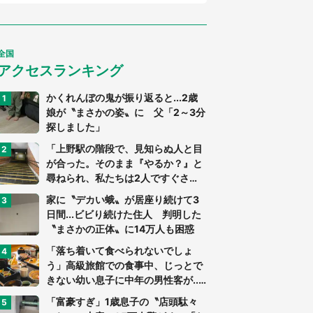
全国
アクセスランキング
かくれんぼの鬼が振り返ると...2歳
娘が〝まさかの姿〟に 父「2～3分
探しました」
「上野駅の階段で、見知らぬ人と目
が合った。そのまま『やるか？』と
尋ねられ、私たちは2人ですぐさ
ま...」（茨城県・70代男性）
家に〝デカい蛾〟が居座り続けて3
日間...ビビり続けた住人 判明した
〝まさかの正体〟に14万人も困惑
「落ち着いて食べられないでしょ
う」高級旅館での食事中、じっとで
きない幼い息子に中年の男性客が...
（東京都・40代男性）
「富豪すぎ」1歳息子の〝店頭駄々