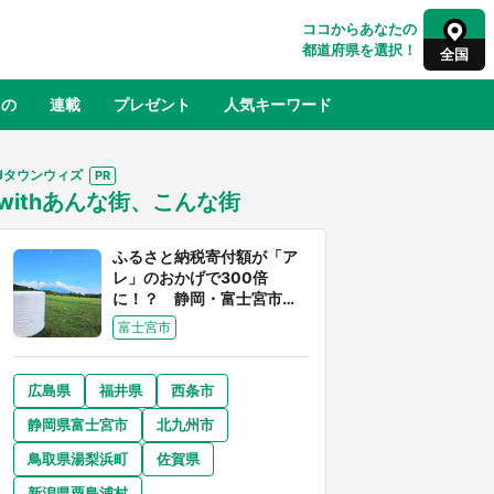
ココからあなたの
都道府県を選択！
全国
もの
連載
プレゼント
人気キーワード
Jタウンウィズ
withあんな街、こんな街
るさと納税
山形
福島
千葉
東京
神奈川
ふるさと納税寄付額が「ア
レ」のおかげで300倍
に！？ 静岡・富士宮市は
富士山産の魅力あふれるス
富士宮市
ゴイ街
広島県
福井県
西条市
奈良
和歌山
静岡県富士宮市
北九州市
山口
世界
日向翔陽＆影山飛雄が笹かまを食べ
鳥取県湯梨浜町
佐賀県
でコ
る！ アニメ『ハイキュー！！』×老
【8
舗「鐘崎」コラボで限定グッズも【8
新潟県粟島浦村