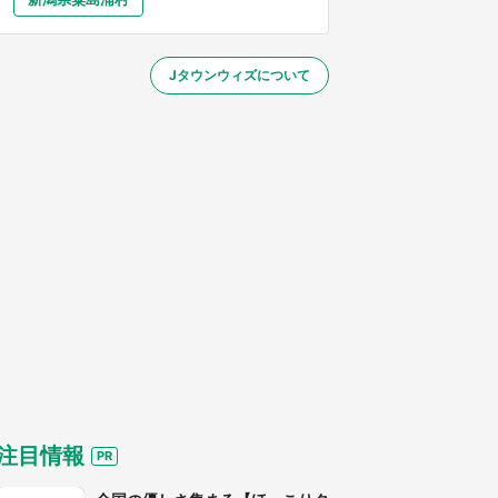
大分
宮崎
鹿児島
沖縄
／1～31】
Jタウンウィズについて
する
注目情報