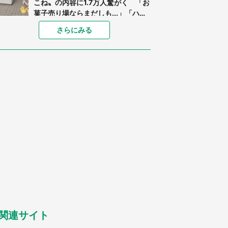
こね〟の内容に1.7万人驚がく 「お
菓子売り場ならまだしも...」「ハー
ドル高い」
「閉所恐怖症の私は新幹線で大パニ
さらにみる
ック。隣席の青年に『手を繋いで』
とお願いしたら...」 体験談に8万
人感動
「ゾワゾワする」「本当に気持ち悪
い」 道端でバグっちゃってた〝野
生の野菜〟に6.5万人戦慄
あまりにも四角すぎる猫、激写され
る 「これもう座布団だろ」「食パ
ンの耳」と1.4万人困惑
「修学旅行に途中参加する娘を送っ
て行ったら、真っ暗な道で遭難状
態。なんとか見つけた民家に助けを
求めると、住人の男性が...」
「孫にあげると思って、あなたにこ
れをあげる」 真夏の山道で見知ら
ぬお婆さんに握らされたもの（山口
県・30代女性）
関連サイト