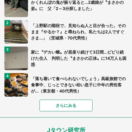
かくれんぼの鬼が振り返ると...2歳娘が〝まさかの
姿〟に 父「2～3分探しました」
「上野駅の階段で、見知らぬ人と目が合った。その
まま『やるか？』と尋ねられ、私たちは2人ですぐ
さま...」（茨城県・70代男性）
家に〝デカい蛾〟が居座り続けて3日間...ビビり続
けた住人 判明した〝まさかの正体〟に14万人も困
惑
「落ち着いて食べられないでしょう」高級旅館での
食事中、じっとできない幼い息子に中年の男性客
が...（東京都・40代男性）
「富豪すぎ」1歳息子の〝店頭駄々こね〟の内容に1.
さらにみる
7万人驚がく 「お菓子売り場ならまだしも...」「ハ
ードル高い」
Jタウン研究所
「閉所恐怖症の私は新幹線で大パニック。隣席の青