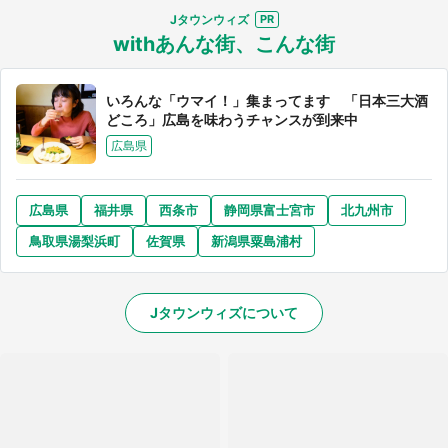
Jタウンウィズ
withあんな街、こんな街
いろんな「ウマイ！」集まってます 「日本三大酒
どころ」広島を味わうチャンスが到来中
広島県
広島県
福井県
西条市
静岡県富士宮市
北九州市
鳥取県湯梨浜町
佐賀県
新潟県粟島浦村
Jタウンウィズについて