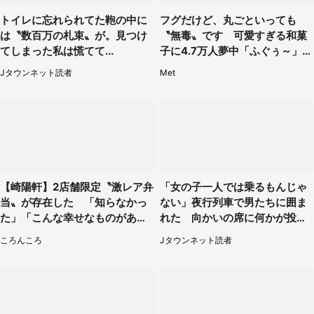
トイレに忘れられてた鞄の中に
フグだけど、丸ごといっても
は〝数百万の札束〟が。見つけ
〝無毒〟です 可愛すぎる和菓
てしまった私は慌てて...
子に4.7万人夢中「ふぐぅ～」
「職人の技ですね」
Jタウンネット読者
Met
【崎陽軒】2店舗限定〝激レア弁
「女の子一人では乗るもんじゃ
当〟が存在した 「知らなかっ
ない」夜行列車で男たちに囲ま
た」「こんな幸せなものがあっ
れた 向かいの席に何かが投げ
たなんて...」
られて（秋田県・60代女性）
ころんころ
Jタウンネット読者