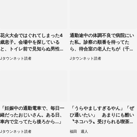
花火大会ではぐれてしまった4
通勤途中の体調不良で病院にい
歳息子。会場中を探している
た私。診察の順番を待ってた
と、トイレ前で見知らぬ男性に
ら、待合室の老人たちが（千葉
（東京都・女性）
県・50代男性）
Jタウンネット読者
Jタウンネット読者
「妊娠中の通勤電車で、毎日一
「うらやましすぎるやん」「ぜ
緒だったおじいさん。ある日、
ひ通いたい」 あまりにも酷い
車内で立ってたら後ろから...」
〝ネコハラ〟受けられる喫茶店
に5.3万人驚がく
Jタウンネット読者
福田 週人