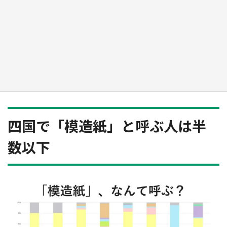
日向翔陽＆影山飛雄が笹かまを食べる！ アニ
メ『ハイキュー！！』×老舗「鐘崎」コラボで
限定グッズも【8／1～31】
もっとみる
四国で「模造紙」と呼ぶ人は半
数以下