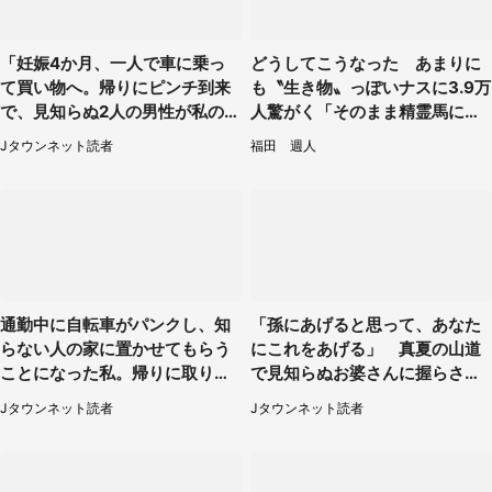
「妊娠4か月、一人で車に乗っ
どうしてこうなった あまりに
て買い物へ。帰りにピンチ到来
も〝生き物〟っぽいナスに3.9万
で、見知らぬ2人の男性が私の車
人驚がく「そのまま精霊馬に使
を...」（30代女性）
えそう」
Jタウンネット読者
福田 週人
通勤中に自転車がパンクし、知
「孫にあげると思って、あなた
らない人の家に置かせてもらう
にこれをあげる」 真夏の山道
ことになった私。帰りに取りに
で見知らぬお婆さんに握らされ
行くと、なんと...（東京都・40
たもの（山口県・30代女性）
Jタウンネット読者
Jタウンネット読者
代女性）