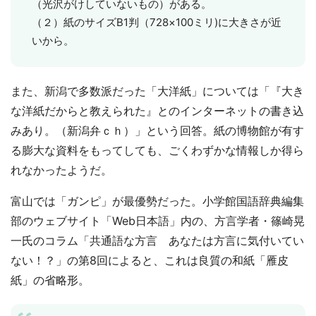
（光沢がけしていないもの）がある。
（２）紙のサイズB1判（728×100ミリ)に大きさが近
いから。
また、新潟で多数派だった「大洋紙」については「『大き
な洋紙だからと教えられた』とのインターネットの書き込
みあり。（新潟弁ｃｈ）」という回答。紙の博物館が有す
る膨大な資料をもってしても、ごくわずかな情報しか得ら
れなかったようだ。
富山では「ガンピ」が最優勢だった。小学館国語辞典編集
部のウェブサイト「Web日本語」内の、方言学者・篠崎晃
一氏のコラム「共通語な方言 あなたは方言に気付いてい
ない！？」の第8回によると、これは良質の和紙「雁皮
紙」の省略形。