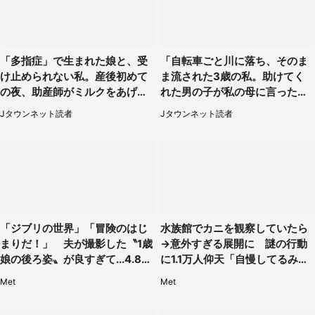
「多指症」で生まれた娘と、受
「自転車ごと川に落ち、そのま
け止められない私。産後初めて
ま流された3歳の私。助けてく
の夜、助産師がミルクをあげて
れた男の子が私の母に言ったの
るのを見て...（静岡県・20代女
は...」（千葉県・20代女性）
Jタウンネット読者
Jタウンネット読者
性）
「ジブリの世界」「冒険のはじ
水族館でカニを観察していたら
まりだ！」 夫が撮影した〝1歳
→意外すぎる展開に 謎の行動
娘の後ろ姿〟が良すぎて...4.8万
に1.1万人仰天「自慢してるみた
人感激
い」
Met
Met