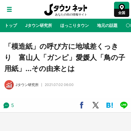
全国
トップ
Jタウン研究所
ほっこりタウン
地元の話題
〇
地域×二次元
絶景
あの時はありがとう
物語がはじ
「模造紙」の呼び方に地域差くっき
り 富山人「ガンピ」愛媛人「鳥の子
鳥取・境港「ゲゲゲの妖怪楽園」限定だった鬼
用紙」...その由来とは
太郎グッズ買える 銀座・博品館TOY PARKへ
急げ【8／8～31】
Jタウン研究所
2021.07.02 06:00
ラプラス・ダークネスが栃木県を征服！？ 県
公式プロモ動画で「聖地」が生産されてます
【7／31～1／31】
5
『薬屋のひとりごと』の〝舞〟の世界に入り込
む 六本木ヒルズ展望台でコラボ、本邦初公開
の「猫猫像」も【8／1～10／26】