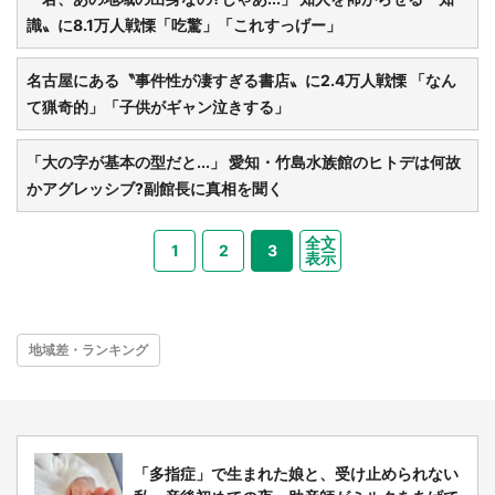
識〟に8.1万人戦慄「吃驚」「これすっげー」
名古屋にある〝事件性が凄すぎる書店〟に2.4万人戦慄 「なん
て猟奇的」「子供がギャン泣きする」
「大の字が基本の型だと...」 愛知・竹島水族館のヒトデは何故
かアグレッシブ?副館長に真相を聞く
全文
1
2
3
表示
地域差・ランキング
「多指症」で生まれた娘と、受け止められない