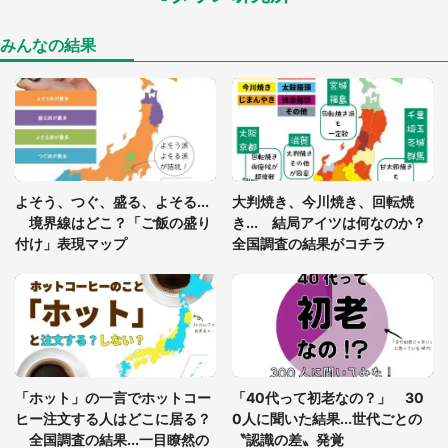
年に『手を繋いで』とお願いしたら...」 体験談に
8万人感動
みんなの結果
「ゾワゾワする」「本当に気持ち悪い」 道端でバ
グっちゃってた〝野生の野菜〟に6.5万人戦慄
あまりにも四角すぎる猫、激写される 「これもう
よそう、つぐ、盛る、よそる...
大判焼き、今川焼き、回転焼
座布団だろ」「食パンの耳」と1.4万人困惑
境界線はどこ？「ご飯の盛り
き... 結局アイツは何なのか？
付け」表現マップ
全国調査の結果がコチラ
「修学旅行に途中参加する娘を送って行ったら、真
っ暗な道で遭難状態。なんとか見つけた民家に助け
を求めると、住人の男性が...」
「孫にあげると思って、あなたにこれをあげる」
真夏の山道で見知らぬお婆さんに握らされたもの
「ホット」の一言でホットコー
「40代って初老なの？」 30
（山口県・30代女性）
ヒー注文する人はどこに居る？
0人に聞いた結果...世代ごとの
全国調査の結果...一目瞭然の
〝認識の差〟発覚