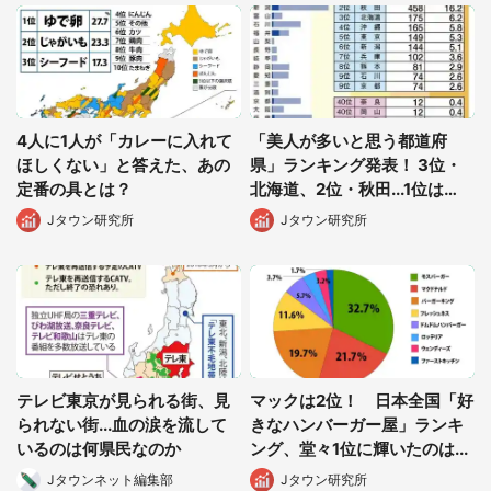
4人に1人が「カレーに入れて
「美人が多いと思う都道府
ほしくない」と答えた、あの
県」ランキング発表！ 3位・
定番の具とは？
北海道、2位・秋田...1位は
「あの県」だった
Jタウン研究所
Jタウン研究所
テレビ東京が見られる街、見
マックは2位！ 日本全国「好
られない街...血の涙を流して
きなハンバーガー屋」ランキ
いるのは何県民なのか
ング、堂々1位に輝いたのは...
Jタウンネット編集部
Jタウン研究所