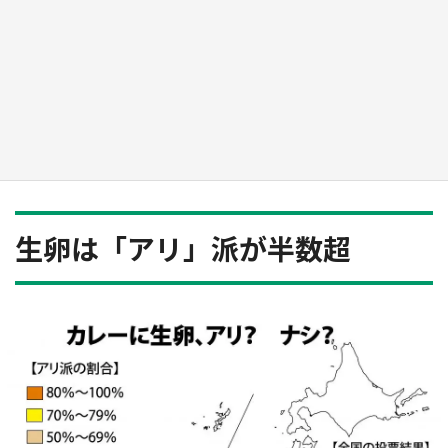
『小林さんちのメイドラゴン』と舞台のモデ
ル・越谷がコラボ 田んぼアートの見頃にあわ
せて企画続々【7／31～】
もっとみる
生卵は「アリ」派が半数超