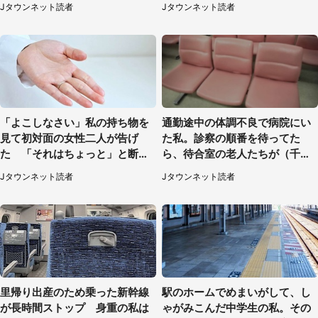
（東京都・女性）
Jタウンネット読者
Jタウンネット読者
「よこしなさい」私の持ち物を
通勤途中の体調不良で病院にい
見て初対面の女性二人が告げ
た私。診察の順番を待ってた
た 「それはちょっと」と断っ
ら、待合室の老人たちが（千葉
たわけ（東京都・40代女性）
県・50代男性）
Jタウンネット読者
Jタウンネット読者
里帰り出産のため乗った新幹線
駅のホームでめまいがして、し
が長時間ストップ 身重の私は
ゃがみこんだ中学生の私。その