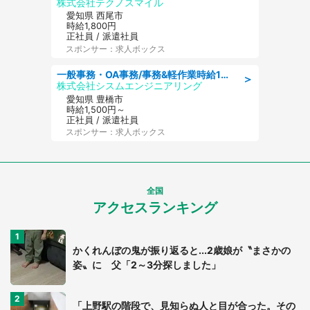
株式会社テクノスマイル
愛知県 西尾市
時給1,800円
正社員 / 派遣社員
スポンサー：求人ボックス
一般事務・OA事務/事務&軽作業時給1500円土日祝休み各種社保完備
＞
株式会社シスムエンジニアリング
愛知県 豊橋市
時給1,500円～
正社員 / 派遣社員
スポンサー：求人ボックス
全国
アクセスランキング
かくれんぼの鬼が振り返ると...2歳娘が〝まさかの
姿〟に 父「2～3分探しました」
「上野駅の階段で、見知らぬ人と目が合った。その