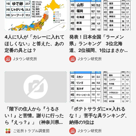
都道府選択
4人に1人が「カレーに入れて
発表！日本全国「ラーメン
ほしくない」と答えた、あの
県」ランキング 3位北海
定番の具とは？
道、2位福岡、1位はまさか
の...
Jタウン研究所
Jタウン研究所
「階下の住人から『うるさ
「ポテトサラダに××入れる
い！』と苦情。謝りに行った
な！」 苦手な具ランキング、
ら『えっ？』」（神奈川県・
納得の1位は
30代主婦）
ご近所トラブル調査団
Jタウン研究所
選択する