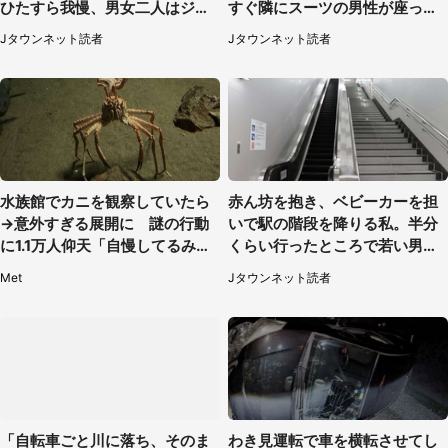
ひたすら我慢、男女二人はジュ
すぐ隣にスーツの男性が座って
ースを買ってきて（50代女性）
きて（千葉県・20代女性）
Jタウンネット読者
Jタウンネット読者
水族館でカニを観察していたら
赤ん坊を抱き、ベビーカーを担
→意外すぎる展開に 謎の行動
いで駅の階段を降りる私。半分
に1.1万人仰天「自慢してるみた
くらい行ったところで若い男性
い」
が...（埼玉県・50代女性）
Met
Jタウンネット読者
「自転車ごと川に落ち、そのま
わき見運転で車を横転させてし