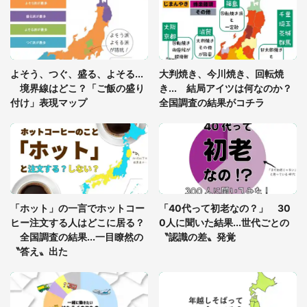
年に『手を繋いで』とお願いしたら...」 体験談に
8万人感動
「ゾワゾワする」「本当に気持ち悪い」 道端でバ
よそう、つぐ、盛る、よそる...
大判焼き、今川焼き、回転焼
グっちゃってた〝野生の野菜〟に6.5万人戦慄
境界線はどこ？「ご飯の盛り
き... 結局アイツは何なのか？
付け」表現マップ
全国調査の結果がコチラ
「○○がない街に住んでいます」住人の呟きに30万
人驚がく 何が存在しないか、あなたはわかる？
「修学旅行に途中参加する娘を送って行ったら、真
っ暗な道で遭難状態。なんとか見つけた民家に助け
「ホット」の一言でホットコー
「40代って初老なの？」 30
を求めると、住人の男性が...」
ヒー注文する人はどこに居る？
0人に聞いた結果...世代ごとの
全国調査の結果...一目瞭然の
〝認識の差〟発覚
〝答え〟出た