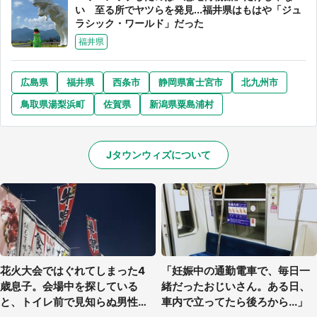
い 至る所でヤツらを発見...福井県はもはや「ジュ
ラシック・ワールド」だった
福井県
広島県
福井県
西条市
静岡県富士宮市
北九州市
鳥取県湯梨浜町
佐賀県
新潟県粟島浦村
Jタウンウィズについて
花火大会ではぐれてしまった4
「妊娠中の通勤電車で、毎日一
歳息子。会場中を探している
緒だったおじいさん。ある日、
と、トイレ前で見知らぬ男性に
車内で立ってたら後ろから...」