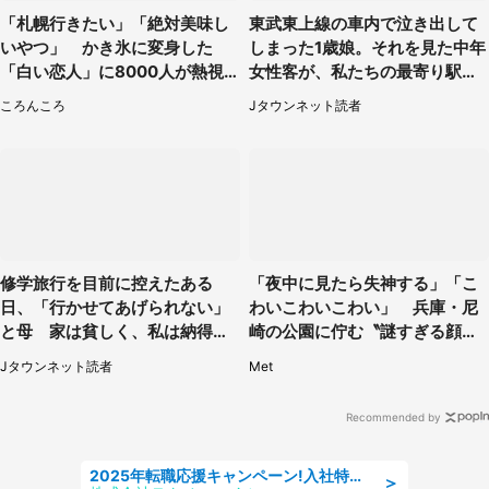
「札幌行きたい」「絶対美味し
東武東上線の車内で泣き出して
いやつ」 かき氷に変身した
しまった1歳娘。それを見た中年
「白い恋人」に8000人が熱視
女性客が、私たちの最寄り駅ま
線【期間限定】
でずっと（埼玉県・30代女性）
ころんころ
Jタウンネット読者
修学旅行を目前に控えたある
「夜中に見たら失神する」「こ
日、「行かせてあげられない」
わいこわいこわい」 兵庫・尼
と母 家は貧しく、私は納得し
崎の公園に佇む〝謎すぎる顔〟
たけれど...（北海道・70代以上
に1.3万人戦慄
Jタウンネット読者
Met
女性）
Recommended by
2025年転職応援キャンペーン!入社特典58万円/デンソーで働こう!自動車工場で小型部品の検査業務 denso aichi
＞