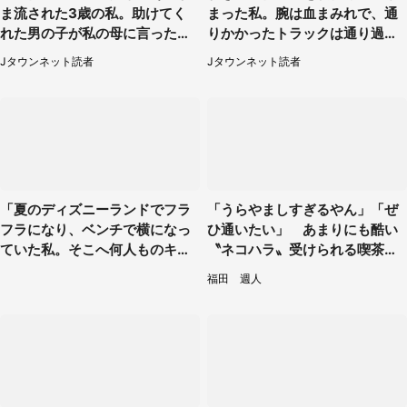
ま流された3歳の私。助けてく
まった私。腕は血まみれで、通
れた男の子が私の母に言ったの
りかかったトラックは通り過ぎ
は...」（千葉県・20代女性）
ていき...（福岡県・30代女性）
Jタウンネット読者
Jタウンネット読者
「夏のディズニーランドでフラ
「うらやましすぎるやん」「ぜ
フラになり、ベンチで横になっ
ひ通いたい」 あまりにも酷い
ていた私。そこへ何人ものキャ
〝ネコハラ〟受けられる喫茶店
ストがやってきて」（埼玉県・2
に5.3万人驚がく
福田 週人
0代女性）