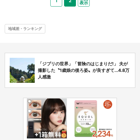
1
2
表示
地域差・ランキング
「ジブリの世界」「冒険のはじまりだ!」 夫が
撮影した〝1歳娘の後ろ姿〟が良すぎて...4.8万
人感激