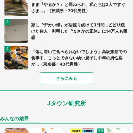
まま『やるか？』と尋ねられ、私たちは2人ですぐ
さま...」（茨城県・70代男性）
家に〝デカい蛾〟が居座り続けて3日間...ビビり続
けた住人 判明した〝まさかの正体〟に14万人も困
惑
「落ち着いて食べられないでしょう」高級旅館での
食事中、じっとできない幼い息子に中年の男性客
が...（東京都・40代男性）
「富豪すぎ」1歳息子の〝店頭駄々こね〟の内容に1.
さらにみる
7万人驚がく 「お菓子売り場ならまだしも...」「ハ
ードル高い」
Jタウン研究所
あまりにも四角すぎる猫、激写される 「これもう
座布団だろ」「食パンの耳」と1.4万人困惑
みんなの結果
「閉所恐怖症の私は新幹線で大パニック。隣席の青