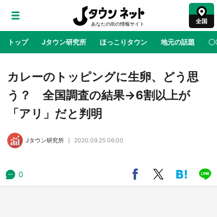
全国
トップ
Jタウン研究所
ほっこりタウン
地元の話題
〇
地域×二次元
絶景
あの時はありがとう
物語がはじ
カレーのトッピングに生卵、どう思
う？ 全国調査の結果→6割以上が
ラプラス・ダークネスが栃木県を征服！？ 県
「アリ」だと判明
公式プロモ動画で「聖地」が生産されてます
【7／31～1／31】
Jタウン研究所
2020.09.25 06:00
『薬屋のひとりごと』の〝舞〟の世界に入り込
む 六本木ヒルズ展望台でコラボ、本邦初公開
の「猫猫像」も【8／1～10／26】
0
日向翔陽＆影山飛雄が笹かまを食べる！ アニ
メ『ハイキュー！！』×老舗「鐘崎」コラボで
限定グッズも【8／1～31】