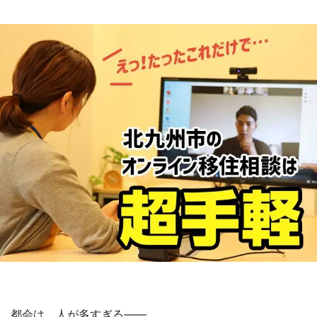
『小林さんちのメイドラゴン』と舞台のモデ
ル・越谷がコラボ 田んぼアートの見頃にあわ
せて企画続々【7／31～】
もっとみる
都会は、人が多すぎる――。