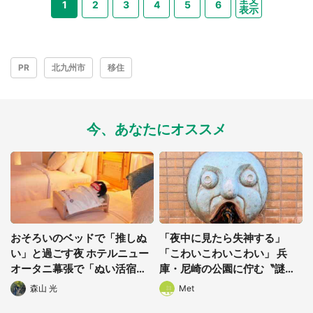
1
2
3
4
5
6
表示
選択する
PR
北九州市
移住
今、あなたにオススメ
おそろいのベッドで「推しぬ
「夜中に見たら失神する」
い」と過ごす夜 ホテルニュー
「こわいこわいこわい」 兵
オータニ幕張で「ぬい活宿泊
庫・尼崎の公園に佇む〝謎す
プラン」開始【8/8~3/31】
ぎる顔〟に1.3万人戦慄
森山 光
Met