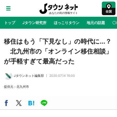
全国
トップ
Jタウン研究所
ほっこりタウン
地元の話題
〇
地域×二次元
絶景
あの時はありがとう
物語がはじ
移住はもう「下見なし」の時代に...？
北九州市の「オンライン移住相談」
ラプラス・ダークネスが栃木県を征服！？ 県
が手軽すぎて最高だった
公式プロモ動画で「聖地」が生産されてます
【7／31～1／31】
Jタウンネット編集部
2020.07.14 16:00
『薬屋のひとりごと』の〝舞〟の世界に入り込
提供元：北九州市
む 六本木ヒルズ展望台でコラボ、本邦初公開
の「猫猫像」も【8／1～10／26】
日向翔陽＆影山飛雄が笹かまを食べる！ アニ
メ『ハイキュー！！』×老舗「鐘崎」コラボで
限定グッズも【8／1～31】