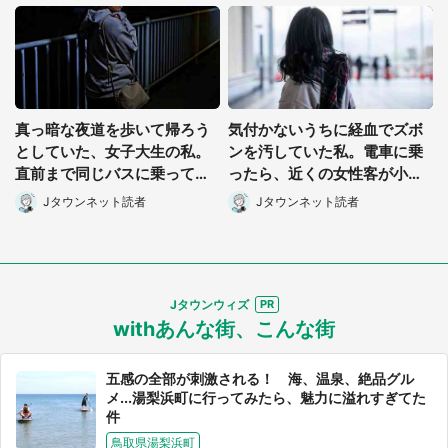
真っ暗な夜道を歩いて帰ろう
気付かないうちに経血でズボ
としていた、女子大生の私。
ンを汚していた私。電車に乗
直前まで同じバスに乗ってた
ったら、近くの女性客が小さ
男性に声をかけられて(長野
な声で(千葉県・10代女性)
Jタウンネット読者
Jタウンネット読者
県・50代女性)
Jタウンウィズ
withあんな街、こんな街
五感の全部が刺激される！ 海、温泉、絶品グル
メ...湯梨浜町に行ってみたら、魅力に溢れすぎてた
件
鳥取県湯梨浜町