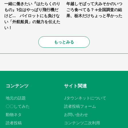
一緒に働きたい『はたらくのり
年越しそばって大みそかのいつ
もの』1位はやっぱり飛行機だ
ごろ食べてる？→全国調査の結
けど... パイロットにも負けな
果、栃木だけちょっと早かった
い「外航船員」の魅力を伝えた
い！
もっとみる
コンテンツ
サイト関連
地元の話題
Jタウンネットについて
〇〇してみた
読者投稿フォーム
動物ネタ
お問い合わせ
読者投稿
コンテンツ二次利用