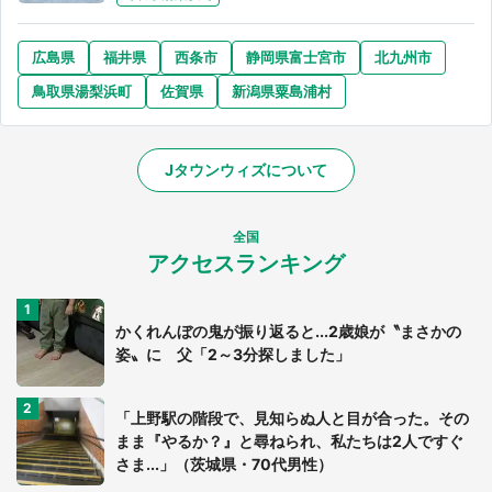
広島県
福井県
西条市
静岡県富士宮市
北九州市
鳥取県湯梨浜町
佐賀県
新潟県粟島浦村
Jタウンウィズについて
全国
アクセスランキング
かくれんぼの鬼が振り返ると...2歳娘が〝まさかの
姿〟に 父「2～3分探しました」
「上野駅の階段で、見知らぬ人と目が合った。その
まま『やるか？』と尋ねられ、私たちは2人ですぐ
さま...」（茨城県・70代男性）