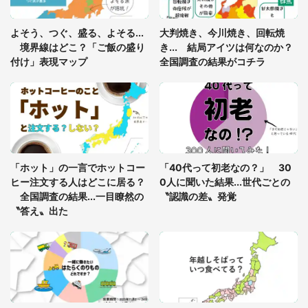
「ゾワゾワする」「本当に気持ち悪い」 道端でバ
よそう、つぐ、盛る、よそる...
大判焼き、今川焼き、回転焼
グっちゃってた〝野生の野菜〟に6.5万人戦慄
境界線はどこ？「ご飯の盛り
き... 結局アイツは何なのか？
付け」表現マップ
全国調査の結果がコチラ
「○○がない街に住んでいます」住人の呟きに30万
人驚がく 何が存在しないか、あなたはわかる？
「修学旅行に途中参加する娘を送って行ったら、真
っ暗な道で遭難状態。なんとか見つけた民家に助け
「ホット」の一言でホットコー
「40代って初老なの？」 30
を求めると、住人の男性が...」
ヒー注文する人はどこに居る？
0人に聞いた結果...世代ごとの
全国調査の結果...一目瞭然の
〝認識の差〟発覚
〝答え〟出た