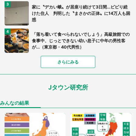
家に〝デカい蛾〟が居座り続けて3日間...ビビり続
けた住人 判明した〝まさかの正体〟に14万人も困
惑
「落ち着いて食べられないでしょう」高級旅館での
食事中、じっとできない幼い息子に中年の男性客
が...（東京都・40代男性）
「富豪すぎ」1歳息子の〝店頭駄々こね〟の内容に1.
さらにみる
7万人驚がく 「お菓子売り場ならまだしも...」「ハ
ードル高い」
Jタウン研究所
あまりにも四角すぎる猫、激写される 「これもう
座布団だろ」「食パンの耳」と1.4万人困惑
みんなの結果
「閉所恐怖症の私は新幹線で大パニック。隣席の青
年に『手を繋いで』とお願いしたら...」 体験談に
8万人感動