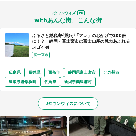
Jタウンウィズ
withあんな街、こんな街
ふるさと納税寄付額が「アレ」のおかげで300倍
選択する
に！？ 静岡・富士宮市は富士山産の魅力あふれる
スゴイ街
富士宮市
広島県
福井県
西条市
静岡県富士宮市
北九州市
鳥取県湯梨浜町
佐賀県
新潟県粟島浦村
Jタウンウィズについて