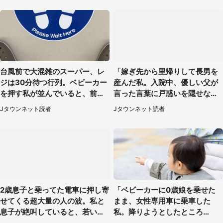
台風前で大混雑のスーパー、レ
「嫁ぎ先から里帰りして長男を
ジは30分待つ行列。ベビーカー
産んだ私。入院中、優しい父が
を押す私が並んでいると、前の
言った言葉に戸惑いを隠せな
男性客が...
い」（兵庫県・50代女性）
Jタウンネット読者
Jタウンネット読者
2歳息子と乗ってた電車に押し寄
「ベビーカーに0歳娘を乗せた
せてくる超大量の人の波。私と
まま、女性専用車に乗車した
息子が絶叫していると、若いカ
私。降りようとしたところ
ップルの乗客が...（東京都・60
で...」（大阪府・30代女性）