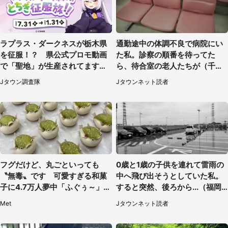
ラプラス・ダークネスが栃木県
通勤途中の体調不良で病院にい
を征服！？ 県公式プロモ動画
た私。診察の順番を待ってた
で「聖地」が生産されてます【7
ら、待合室の老人たちが（千葉
／31～1／31】
県・50代男性）
Jタウン調査隊
Jタウンネット読者
フグだけど、丸ごといっても
0歳と1歳の子供を連れて雷雨の
〝無毒〟です 可愛すぎる和菓
中へ飛び出そうとしていた私。
子に4.7万人夢中「ふぐぅ～」
すると突然、後ろから...（福岡
「職人の技ですね」
県・30代女性）
Met
Jタウンネット読者