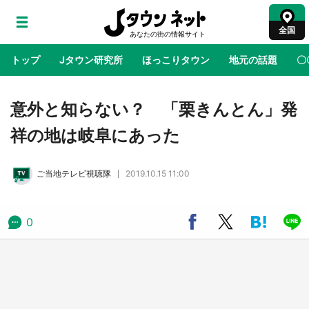
全国
トップ
Jタウン研究所
ほっこりタウン
地元の話題
〇
地域×二次元
絶景
あの時はありがとう
物語がはじ
意外と知らない？ 「栗きんとん」発
祥の地は岐阜にあった
ラプラス・ダークネスが栃木県を征服！？ 県
公式プロモ動画で「聖地」が生産されてます
ご当地テレビ視聴隊
2019.10.15 11:00
【7／31～1／31】
『薬屋のひとりごと』の〝舞〟の世界に入り込
0
む 六本木ヒルズ展望台でコラボ、本邦初公開
の「猫猫像」も【8／1～10／26】
日向翔陽＆影山飛雄が笹かまを食べる！ アニ
メ『ハイキュー！！』×老舗「鐘崎」コラボで
限定グッズも【8／1～31】