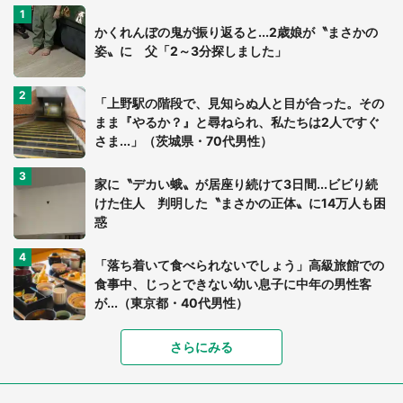
かくれんぼの鬼が振り返ると...2歳娘が〝まさかの
姿〟に 父「2～3分探しました」
「上野駅の階段で、見知らぬ人と目が合った。その
まま『やるか？』と尋ねられ、私たちは2人ですぐ
さま...」（茨城県・70代男性）
家に〝デカい蛾〟が居座り続けて3日間...ビビり続
けた住人 判明した〝まさかの正体〟に14万人も困
惑
「落ち着いて食べられないでしょう」高級旅館での
食事中、じっとできない幼い息子に中年の男性客
が...（東京都・40代男性）
「富豪すぎ」1歳息子の〝店頭駄々こね〟の内容に1.
さらにみる
7万人驚がく 「お菓子売り場ならまだしも...」「ハ
ードル高い」