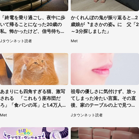
「終電を乗り過ごし、夜中に歩
かくれんぼの鬼が振り返ると...2
いて帰ることになった20歳の
歳娘が〝まさかの姿〟に 父「2
私。怖かったけど、信号待ちの
～3分探しました」
車に道を尋ねたら...」（埼玉
Jタウンネット読者
Met
県・60代女性）
あまりにも四角すぎる猫、激写
祖母の優しさに気付けず、放っ
される 「これもう座布団だ
てしまった冷たい言葉。その直
ろ」「食パンの耳」と1.4万人困
後、家のテーブルの上で見つけ
惑
たものは（福岡県・30代女性）
Met
Jタウンネット読者