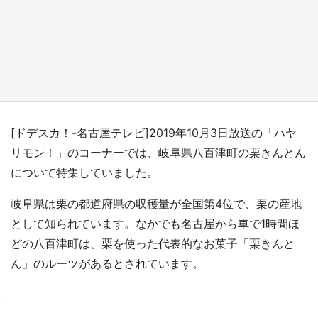
『小林さんちのメイドラゴン』と舞台のモデ
ル・越谷がコラボ 田んぼアートの見頃にあわ
せて企画続々【7／31～】
もっとみる
[ドデスカ！-名古屋テレビ]2019年10月3日放送の「ハヤ
リモン！」のコーナーでは、岐阜県八百津町の栗きんとん
について特集していました。
岐阜県は栗の都道府県の収穫量が全国第4位で、栗の産地
として知られています。なかでも名古屋から車で1時間ほ
どの八百津町は、栗を使った代表的なお菓子「栗きんと
ん」のルーツがあるとされています。