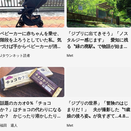
ベビーカーに赤ちゃんを乗せ、
「ジブリに出てきそう」「ノス
階段を上ろうとしていた私。気
タルジー感じます」 愛知に残
づけば手からベビーカーが消え
る〝緑の廃駅〟で物語が始まり
ていて（神奈川県・60代女性）
そう
Jタウンネット読者
Met
話題のカカオ0％「チョコ
「ジブリの世界」「冒険のはじ
か？」はチョコの代わりになる
まりだ！」 夫が撮影した〝1歳
か？ かじったり溶かしたりし
娘の後ろ姿〟が良すぎて...4.8万
て食べてみた
人感激
福田 週人
Met