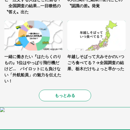
全国調査の結果...一目瞭然の
〝認識の差〟発覚
〝答え〟出た
一緒に働きたい『はたらくのり
年越しそばって大みそかのいつ
もの』1位はやっぱり飛行機だ
ごろ食べてる？→全国調査の結
けど... パイロットにも負けな
果、栃木だけちょっと早かった
い「外航船員」の魅力を伝えた
い！
もっとみる