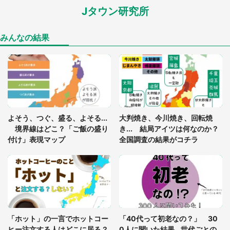
Jタウン研究所
あまりにも四角すぎる猫、激写される 「これもう
座布団だろ」「食パンの耳」と1.4万人困惑
みんなの結果
「閉所恐怖症の私は新幹線で大パニック。隣席の青
年に『手を繋いで』とお願いしたら...」 体験談に
8万人感動
「ゾワゾワする」「本当に気持ち悪い」 道端でバ
よそう、つぐ、盛る、よそる...
大判焼き、今川焼き、回転焼
グっちゃってた〝野生の野菜〟に6.5万人戦慄
境界線はどこ？「ご飯の盛り
き... 結局アイツは何なのか？
付け」表現マップ
全国調査の結果がコチラ
「○○がない街に住んでいます」住人の呟きに30万
人驚がく 何が存在しないか、あなたはわかる？
「修学旅行に途中参加する娘を送って行ったら、真
っ暗な道で遭難状態。なんとか見つけた民家に助け
「ホット」の一言でホットコー
「40代って初老なの？」 30
を求めると、住人の男性が...」
ヒー注文する人はどこに居る？
0人に聞いた結果...世代ごとの