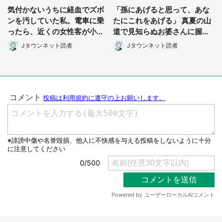
気付かないうちに経血でズボ
「孫にあげると思って、あな
ンを汚していた私。電車に乗
たにこれをあげる」 真夏の山
ったら、近くの女性客が小さ
道で見知らぬお婆さんに握ら
な声で(千葉県・10代女性)
されたもの(山口県・30代女
Jタウンネット読者
Jタウンネット読者
性)
選択する