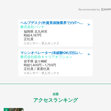
女性）
Recommended by
ヘルプデスク/外資系保険業界でのITヘルプデスク業務/駅近/即日勤務可/ヘルプデスク
＞
株式会社パソナ
福岡県 北九州市
時給4,167円
正社員
スポンサー：求人ボックス
マシンオペレーター/未経験OK/日払いOK/寮完備/交替制/20・30・40代活躍中
＞
株式会社綜合キャリアオプション
岩手県 金ケ崎町
時給1,400円～1,750円
正社員 / 派遣社員
スポンサー：求人ボックス
全国
アクセスランキング