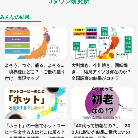
Jタウン研究所
あまりにも四角すぎる猫、激写される 「これもう
座布団だろ」「食パンの耳」と1.4万人困惑
みんなの結果
「閉所恐怖症の私は新幹線で大パニック。隣席の青
年に『手を繋いで』とお願いしたら...」 体験談に
8万人感動
「ゾワゾワする」「本当に気持ち悪い」 道端でバ
よそう、つぐ、盛る、よそる...
大判焼き、今川焼き、回転焼
グっちゃってた〝野生の野菜〟に6.5万人戦慄
境界線はどこ？「ご飯の盛り
き... 結局アイツは何なのか？
付け」表現マップ
全国調査の結果がコチラ
「○○がない街に住んでいます」住人の呟きに30万
人驚がく 何が存在しないか、あなたはわかる？
「修学旅行に途中参加する娘を送って行ったら、真
っ暗な道で遭難状態。なんとか見つけた民家に助け
「ホット」の一言でホットコー
「40代って初老なの？」 30
を求めると、住人の男性が...」
ヒー注文する人はどこに居る？
0人に聞いた結果...世代ごとの