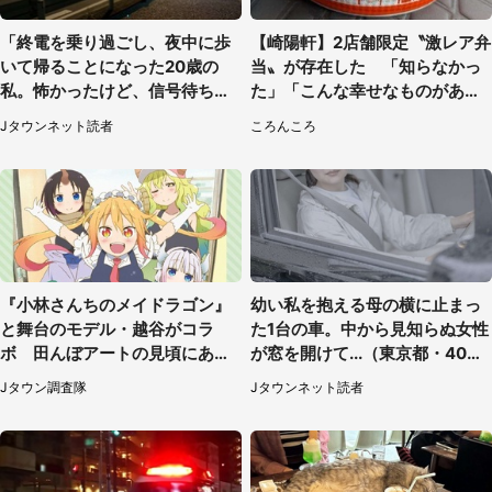
「終電を乗り過ごし、夜中に歩
【崎陽軒】2店舗限定〝激レア弁
いて帰ることになった20歳の
当〟が存在した 「知らなかっ
私。怖かったけど、信号待ちの
た」「こんな幸せなものがあっ
車に道を尋ねたら...」（埼玉
たなんて...」
Jタウンネット読者
ころんころ
県・60代女性）
『小林さんちのメイドラゴン』
幼い私を抱える母の横に止まっ
と舞台のモデル・越谷がコラ
た1台の車。中から見知らぬ女性
ボ 田んぼアートの見頃にあわ
が窓を開けて...（東京都・40代
せて企画続々【7／31～】
男性）
Jタウン調査隊
Jタウンネット読者