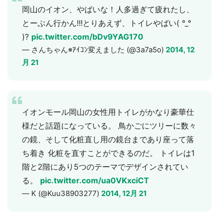
岡山のイオン、やばいな！人多過ぎて疲れたし、
とーぶん行かん!!!とりあえず、トイレやばい( °_°
)?
pic.twitter.com/bDv9YAG170
— さんちゃん※ｱｲｺﾝ変えました (@3a7a5o)
2014, 12
月 21
イオンモール岡山の女性用トイレがかなり豪華仕
様だと話題になっている。 鳥かごにツリーに数々
の鏡、そして化粧直し用の鏡台まであり座って落
ち着き 化粧を直すことができるのだ。 トイレは1
階と2階にあり5つのテーマでデザインされてい
る。
pic.twitter.com/ua0VKxciCT
— K (@Kuu38903277)
2014, 12月 21