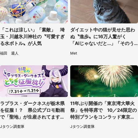
「これは涼しい」「素敵」 埼
ダイエット中の猫が見せた思わ
玉・川越氷川神社の〝可愛すぎ
ぬ〝進歩〟に16万人驚がく
る水ボトル〟が人気
「AIじゃないだと...」「そのう
ち喋りそう」
福田 週人
Met
ラプラス・ダークネスが栃木県
11年ぶり開催の「東京湾大華火
を征服！？ 県公式プロモ動画
祭」を特等席で 10／24限定の
で「聖地」が生産されてます【7
特別プランをコンラッド東京が
／31～1／31】
販売【8／3～10／16】
Jタウン調査隊
Jタウン調査隊