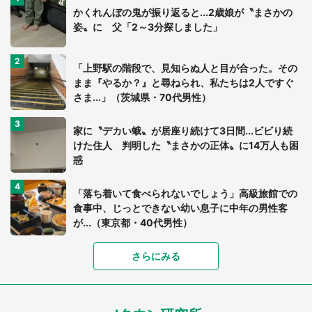
かくれんぼの鬼が振り返ると...2歳娘が〝まさかの
姿〟に 父「2～3分探しました」
「上野駅の階段で、見知らぬ人と目が合った。その
まま『やるか？』と尋ねられ、私たちは2人ですぐ
さま...」（茨城県・70代男性）
家に〝デカい蛾〟が居座り続けて3日間...ビビり続
けた住人 判明した〝まさかの正体〟に14万人も困
惑
「落ち着いて食べられないでしょう」高級旅館での
食事中、じっとできない幼い息子に中年の男性客
が...（東京都・40代男性）
「富豪すぎ」1歳息子の〝店頭駄々こね〟の内容に1.
さらにみる
7万人驚がく 「お菓子売り場ならまだしも...」「ハ
ードル高い」