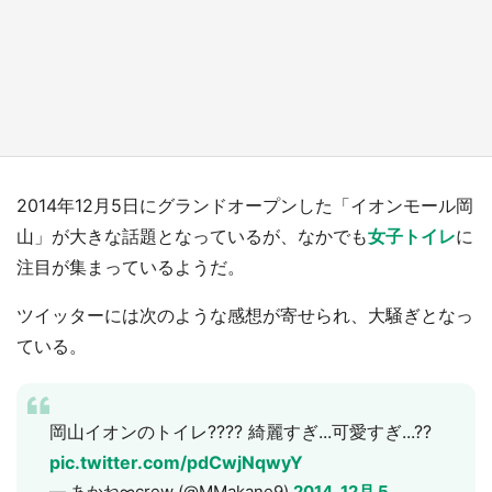
『小林さんちのメイドラゴン』と舞台のモデ
ル・越谷がコラボ 田んぼアートの見頃にあわ
せて企画続々【7／31～】
もっとみる
2014年12月5日にグランドオープンした「イオンモール岡
山」が大きな話題となっているが、なかでも
女子トイレ
に
注目が集まっているようだ。
ツイッターには次のような感想が寄せられ、大騒ぎとなっ
ている。
岡山イオンのトイレ???? 綺麗すぎ...可愛すぎ...??
pic.twitter.com/pdCwjNqwyY
— あかね∞crew (@MMakane9)
2014, 12月 5