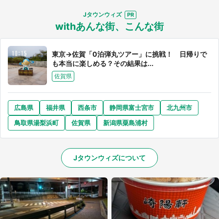
Jタウンウィズ
withあんな街、こんな街
東京→佐賀「0泊弾丸ツアー」に挑戦！ 日帰りで
も本当に楽しめる？その結果は...
佐賀県
広島県
福井県
西条市
静岡県富士宮市
北九州市
鳥取県湯梨浜町
佐賀県
新潟県粟島浦村
Jタウンウィズについて