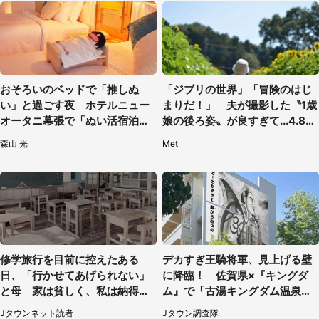
おそろいのベッドで「推しぬ
「ジブリの世界」「冒険のはじ
い」と過ごす夜 ホテルニュー
まりだ！」 夫が撮影した〝1歳
オータニ幕張で「ぬい活宿泊プ
娘の後ろ姿〟が良すぎて...4.8万
ラン」開始【8／8～3／31】
人感激
森山 光
Met
修学旅行を目前に控えたある
デカすぎ王騎将軍、見上げる壁
日、「行かせてあげられない」
に降臨！ 佐賀県×『キングダ
と母 家は貧しく、私は納得し
ム』で「古湯キングダム温泉
たけれど...（北海道・70代以上
郷」【7／17～9／30】
Jタウンネット読者
Jタウン調査隊