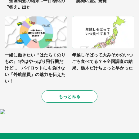
全国調査の結果...一目瞭然の
〝認識の差〟発覚
〝答え〟出た
一緒に働きたい『はたらくのり
年越しそばって大みそかのいつ
もの』1位はやっぱり飛行機だ
ごろ食べてる？→全国調査の結
けど... パイロットにも負けな
果、栃木だけちょっと早かった
い「外航船員」の魅力を伝えた
い！
もっとみる