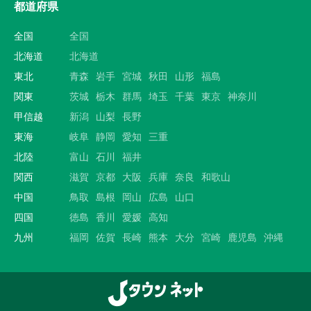
都道府県
全国
全国
北海道
北海道
東北
青森
岩手
宮城
秋田
山形
福島
関東
茨城
栃木
群馬
埼玉
千葉
東京
神奈川
甲信越
新潟
山梨
長野
東海
岐阜
静岡
愛知
三重
北陸
富山
石川
福井
関西
滋賀
京都
大阪
兵庫
奈良
和歌山
中国
鳥取
島根
岡山
広島
山口
四国
徳島
香川
愛媛
高知
九州
福岡
佐賀
長崎
熊本
大分
宮崎
鹿児島
沖縄