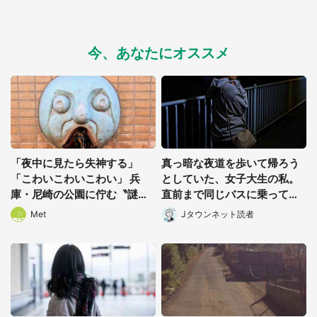
今、あなたにオススメ
「夜中に見たら失神する」
真っ暗な夜道を歩いて帰ろう
「こわいこわいこわい」 兵
としていた、女子大生の私。
庫・尼崎の公園に佇む〝謎す
直前まで同じバスに乗ってた
ぎる顔〟に1.3万人戦慄
男性に声をかけられて(長野
Met
Jタウンネット読者
県・50代女性)
都道府選択