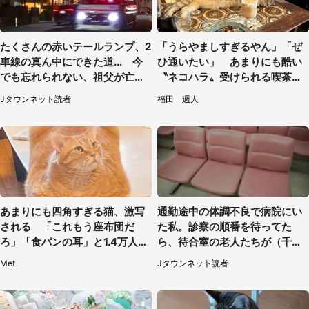
たくさんの赤いテールランプ、2
「うらやましすぎるやん」「ぜ
車線の真ん中にできた道... 今
ひ通いたい」 あまりにも酷い
でも忘れられない、祖父が亡く
〝ネコハラ〟受けられる喫茶店
なった夜に見た光景（30代女
に5.3万人驚がく
Jタウンネット読者
福田 週人
性）
あまりにも四角すぎる猫、激写
通勤途中の体調不良で病院にい
される 「これもう座布団だ
た私。診察の順番を待ってた
ろ」「食パンの耳」と1.4万人困
ら、待合室の老人たちが（千葉
惑
県・50代男性）
Met
Jタウンネット読者