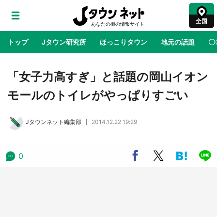
全国
トップ
Jタウン研究所
ほっこりタウン
地元の話題
〇
地域×二次元
絶景
あの時はありがとう
物語がはじ
「女子力高すぎ」と話題の岡山イオン
モールのトイレがやっぱりすごい
ラプラス・ダークネスが栃木県を征服！？ 県
公式プロモ動画で「聖地」が生産されてます
Jタウンネット編集部
2014.12.22 19:29
【7／31～1／31】
『薬屋のひとりごと』の〝舞〟の世界に入り込
0
む 六本木ヒルズ展望台でコラボ、本邦初公開
の「猫猫像」も【8／1～10／26】
日向翔陽＆影山飛雄が笹かまを食べる！ アニ
メ『ハイキュー！！』×老舗「鐘崎」コラボで
限定グッズも【8／1～31】