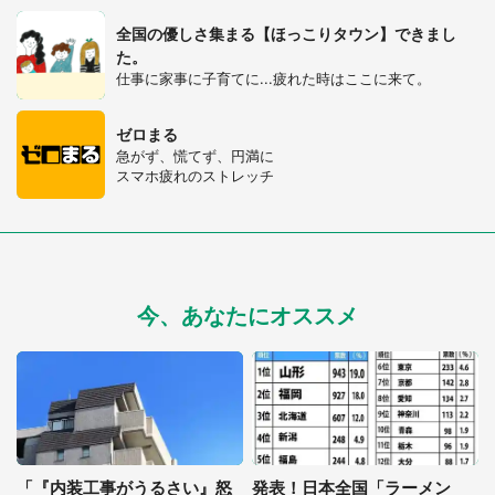
全国の優しさ集まる【ほっこりタウン】できまし
た。
仕事に家事に子育てに...疲れた時はここに来て。
ゼロまる
急がず、慌てず、円満に
スマホ疲れのストレッチ
都道府選択
今、あなたにオススメ
「『内装工事がうるさい』怒
発表！日本全国「ラーメン