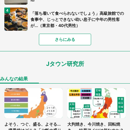
「落ち着いて食べられないでしょう」高級旅館での
食事中、じっとできない幼い息子に中年の男性客
が...（東京都・40代男性）
「富豪すぎ」1歳息子の〝店頭駄々こね〟の内容に1.
さらにみる
7万人驚がく 「お菓子売り場ならまだしも...」「ハ
ードル高い」
Jタウン研究所
あまりにも四角すぎる猫、激写される 「これもう
座布団だろ」「食パンの耳」と1.4万人困惑
みんなの結果
「閉所恐怖症の私は新幹線で大パニック。隣席の青
年に『手を繋いで』とお願いしたら...」 体験談に
8万人感動
「ゾワゾワする」「本当に気持ち悪い」 道端でバ
よそう、つぐ、盛る、よそる...
大判焼き、今川焼き、回転焼
グっちゃってた〝野生の野菜〟に6.5万人戦慄