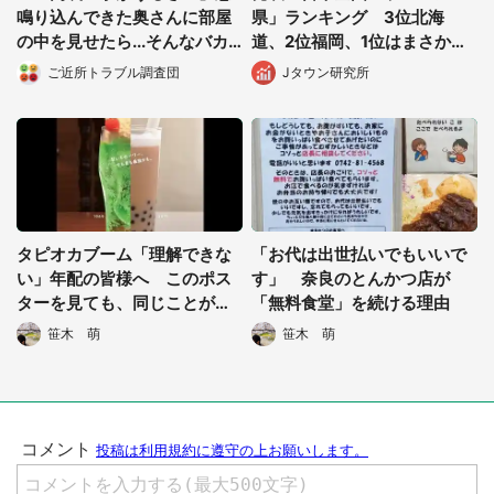
鳴り込んできた奥さんに部屋
県」ランキング 3位北海
の中を見せたら...そんなバカ
道、2位福岡、1位はまさか
な！」（都道府県・年齢不
の...
ご近所トラブル調査団
Jタウン研究所
明）
選択する
タピオカブーム「理解できな
「お代は出世払いでもいいで
い」年配の皆様へ このポス
す」 奈良のとんかつ店が
ターを見ても、同じことが言
「無料食堂」を続ける理由
えますか？
笹木 萌
笹木 萌