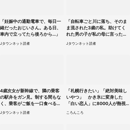
「妊娠中の通勤電車で、毎日一
「自転車ごと川に落ち、そのま
緒だったおじいさん。ある日、
ま流された3歳の私。助けてく
車内で立ってたら後ろから...」
れた男の子が私の母に言ったの
は...」（千葉県・20代女性）
Jタウンネット読者
Jタウンネット読者
4歳次女が新幹線で、隣の乗客
「札幌行きたい」「絶対美味し
の駅弁をガン見。制する間もな
いやつ」 かき氷に変身した
く、乗客がご飯を一口食べると
「白い恋人」に8000人が熱視
（茨城県・50代女性）
線【期間限定】
Jタウンネット読者
ころんころ