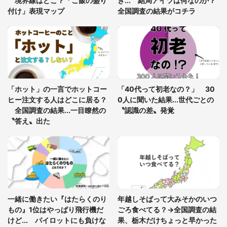
境界線はどこ？「ご飯の盛り
き... 結局アイツは何なのか？
付け」表現マップ
全国調査の結果がコチラ
「○○がない街に住んでいます」住人の呟きに30万
人驚がく 何が存在しないか、あなたはわかる？
「修学旅行に途中参加する娘を送って行ったら、真
っ暗な道で遭難状態。なんとか見つけた民家に助け
「ホット」の一言でホットコー
「40代って初老なの？」 30
を求めると、住人の男性が...」
ヒー注文する人はどこに居る？
0人に聞いた結果...世代ごとの
全国調査の結果...一目瞭然の
〝認識の差〟発覚
〝答え〟出た
一緒に働きたい『はたらくのり
年越しそばって大みそかのいつ
もの』1位はやっぱり飛行機だ
ごろ食べてる？→全国調査の結
けど... パイロットにも負けな
果、栃木だけちょっと早かった