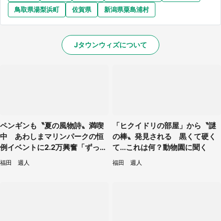
鳥取県湯梨浜町
佐賀県
新潟県粟島浦村
Jタウンウィズについて
ペンギンも〝夏の風物詩〟満喫
「ヒクイドリの部屋」から〝謎
中 あわしまマリンパークの恒
の棒〟発見される 黒くて硬く
例イベントに2.2万興奮「ずっと
て...これは何？動物園に聞く
見てたい」
福田 週人
福田 週人