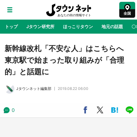
全国
トップ
Jタウン研究所
ほっこりタウン
地元の話題
〇
地域×二次元
絶景
あの時はありがとう
物語がはじ
新幹線改札「不安な人」はこちらへ
東京駅で始まった取り組みが「合理
ラプラス・ダークネスが栃木県を征服！？ 県
的」と話題に
公式プロモ動画で「聖地」が生産されてます
【7／31～1／31】
Jタウンネット編集部
2019.08.22 06:00
『薬屋のひとりごと』の〝舞〟の世界に入り込
む 六本木ヒルズ展望台でコラボ、本邦初公開
の「猫猫像」も【8／1～10／26】
0
日向翔陽＆影山飛雄が笹かまを食べる！ アニ
メ『ハイキュー！！』×老舗「鐘崎」コラボで
限定グッズも【8／1～31】