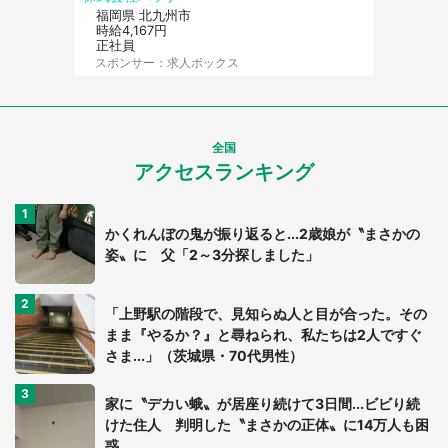
福岡県 北九州市
時給4,167円
正社員
スポンサー：求人ボックス
全国
アクセスランキング
かくれんぼの鬼が振り返ると...2歳娘が〝まさかの
姿〟に 父「2～3分探しました」
「上野駅の階段で、見知らぬ人と目が合った。その
まま『やるか？』と尋ねられ、私たちは2人ですぐ
さま...」（茨城県・70代男性）
家に〝デカい蛾〟が居座り続けて3日間...ビビり続
けた住人 判明した〝まさかの正体〟に14万人も困
惑