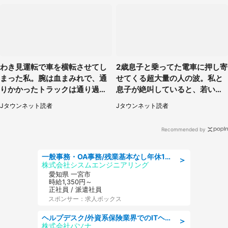
わき見運転で車を横転させてし
2歳息子と乗ってた電車に押し寄
まった私。腕は血まみれで、通
せてくる超大量の人の波。私と
りかかったトラックは通り過ぎ
息子が絶叫していると、若いカ
ていき...（福岡県・30代女性）
ップルの乗客が...（東京都・60
Jタウンネット読者
Jタウンネット読者
代女性）
Recommended by
一般事務・OA事務/残業基本なし年休130日社保完備の一般・調達事務
＞
株式会社シスムエンジニアリング
愛知県 一宮市
時給1,350円～
正社員 / 派遣社員
スポンサー：求人ボックス
ヘルプデスク/外資系保険業界でのITヘルプデスク業務/駅近/即日勤務可/ヘルプデスク
＞
株式会社パソナ