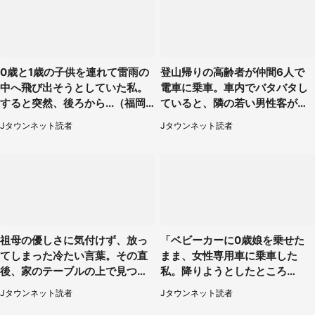
0歳と1歳の子供を連れて雷雨の
登山帰りの高齢者が仲間6人で
中へ飛び出そうとしていた私。
電車に乗車。車内でバタバタし
すると突然、後ろから...（福岡
ていると、隣の若い男性客が
県・30代女性）
（神奈川県・70代女性）
Jタウンネット読者
Jタウンネット読者
祖母の優しさに気付けず、放っ
「ベビーカーに0歳娘を乗せた
てしまった冷たい言葉。その直
まま、女性専用車に乗車した
後、家のテーブルの上で見つけ
私。降りようとしたところ
たものは（福岡県・30代女性）
で...」（大阪府・30代女性）
Jタウンネット読者
Jタウンネット読者