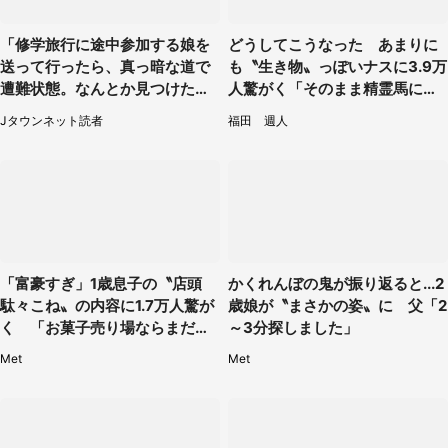
「修学旅行に途中参加する娘を
どうしてこうなった あまりに
送って行ったら、真っ暗な道で
も〝生き物〟っぽいナスに3.9万
遭難状態。なんとか見つけた民
人驚がく「そのまま精霊馬に使
家に助けを求めると、住人の男
えそう」
Jタウンネット読者
福田 週人
性が...」
「富豪すぎ」1歳息子の〝店頭
かくれんぼの鬼が振り返ると...2
駄々こね〟の内容に1.7万人驚が
歳娘が〝まさかの姿〟に 父「2
く 「お菓子売り場ならまだし
～3分探しました」
も...」「ハードル高い」
Met
Met