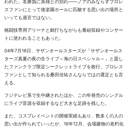
われた。名勝負に英雄との別れ――ノアのみならずプロレ
スファンにとって後楽園ホールに匹敵する思い出の場所と
いっても過言ではない。
格闘技専用アリーナと銘打ちながらも番組収録やコンサー
トに使われることもあった。
04年7月18日、サザンオールスターズが「サザンオールス
ターズ真夏の夜の生ライブ～海の日スペシャル～」と題し
たファンクラブ限定シークレットライブを敢行。プロレス
ファンとして知られる桑田佳祐さんならではの選定とも言
える。
フジテレビ系で生中継されたほか、この年発売のシングル
にライブ音源を収録するなど大きな足跡を残した。
また、コスプレイベントの開催実績もあり、数多くの人の
思い出が作られていったが、16年12月、会場建物の老朽化