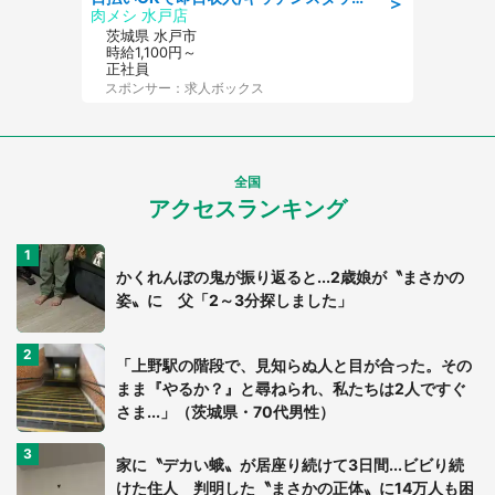
＞
肉メシ 水戸店
茨城県 水戸市
時給1,100円～
正社員
スポンサー：求人ボックス
全国
アクセスランキング
かくれんぼの鬼が振り返ると...2歳娘が〝まさかの
姿〟に 父「2～3分探しました」
「上野駅の階段で、見知らぬ人と目が合った。その
まま『やるか？』と尋ねられ、私たちは2人ですぐ
さま...」（茨城県・70代男性）
家に〝デカい蛾〟が居座り続けて3日間...ビビり続
けた住人 判明した〝まさかの正体〟に14万人も困