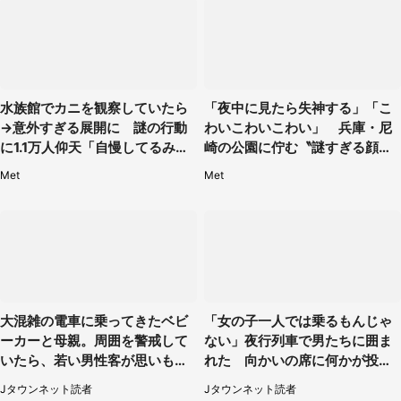
水族館でカニを観察していたら
「夜中に見たら失神する」「こ
→意外すぎる展開に 謎の行動
わいこわいこわい」 兵庫・尼
に1.1万人仰天「自慢してるみた
崎の公園に佇む〝謎すぎる顔〟
い」
に1.3万人戦慄
Met
Met
大混雑の電車に乗ってきたベビ
「女の子一人では乗るもんじゃ
ーカーと母親。周囲を警戒して
ない」夜行列車で男たちに囲ま
いたら、若い男性客が思いもよ
れた 向かいの席に何かが投げ
らぬ行動に（東京都・50代女
られて（秋田県・60代女性）
Jタウンネット読者
Jタウンネット読者
性）