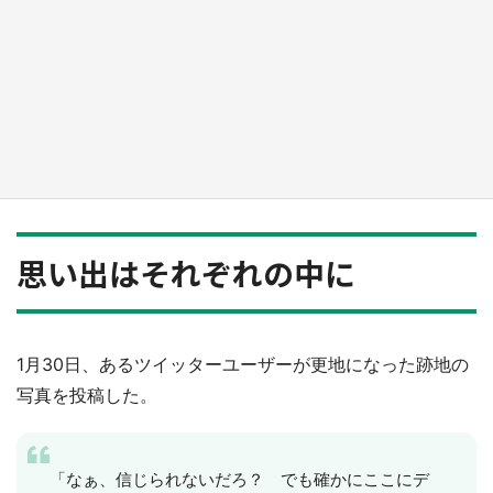
日向翔陽＆影山飛雄が笹かまを食べる！ アニ
メ『ハイキュー！！』×老舗「鐘崎」コラボで
限定グッズも【8／1～31】
もっとみる
思い出はそれぞれの中に
1月30日、あるツイッターユーザーが更地になった跡地の
写真を投稿した。
「なぁ、信じられないだろ？ でも確かにここにデ