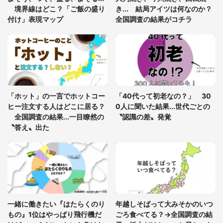
座布団だろ」「食パンの耳」と1.4万人困惑
境界線はどこ？「ご飯の盛り
き... 結局アイツは何なのか？
付け」表現マップ
全国調査の結果がコチラ
「修学旅行に途中参加する娘を送って行ったら、真
っ暗な道で遭難状態。なんとか見つけた民家に助け
を求めると、住人の男性が...」
「孫にあげると思って、あなたにこれをあげる」
真夏の山道で見知らぬお婆さんに握らされたもの
「ホット」の一言でホットコー
「40代って初老なの？」 30
（山口県・30代女性）
ヒー注文する人はどこに居る？
0人に聞いた結果...世代ごとの
全国調査の結果...一目瞭然の
〝認識の差〟発覚
〝答え〟出た
一緒に働きたい『はたらくのり
年越しそばって大みそかのいつ
もの』1位はやっぱり飛行機だ
ごろ食べてる？→全国調査の結