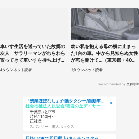
車いす生活を送っていた故郷の
幼い私を抱える母の横に止まっ
友人 サラリーマンがわらわら
た1台の車。中から見知らぬ女性
寄ってきて車いすを持ち上げ連
が窓を開けて...（東京都・40代
れて行った（福岡県・60代女
男性）
Jタウンネット読者
Jタウンネット読者
性）
Recommended by
「残業ほぼなし」介護タクシー/自動車免許必須/正職員/日勤のみ/デイサービス
＞
社会福祉法人親愛会/親愛の丘デイサービス
千葉県 松戸市
時給1,140円～
正社員
スポンサー：求人ボックス
日払いOKで即日収入/キッチンスタッフ/「原付免許必須」デリバリー業務など、自己成長可能な幅広い仕事に挑戦!髪型自由&ピアス・ネイルOK/茨城県/水戸市