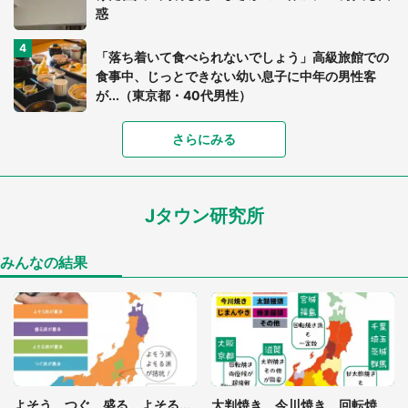
惑
「落ち着いて食べられないでしょう」高級旅館での
食事中、じっとできない幼い息子に中年の男性客
が...（東京都・40代男性）
「富豪すぎ」1歳息子の〝店頭駄々こね〟の内容に1.
さらにみる
7万人驚がく 「お菓子売り場ならまだしも...」「ハ
ードル高い」
Jタウン研究所
「閉所恐怖症の私は新幹線で大パニック。隣席の青
年に『手を繋いで』とお願いしたら...」 体験談に
8万人感動
みんなの結果
「ゾワゾワする」「本当に気持ち悪い」 道端でバ
グっちゃってた〝野生の野菜〟に6.5万人戦慄
あまりにも四角すぎる猫、激写される 「これもう
よそう、つぐ、盛る、よそる...
大判焼き、今川焼き、回転焼