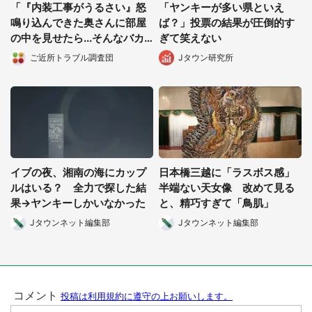
「『内装工事がうるさい』怒
「ヤンキーが多い県といえ
鳴り込んできた奥さんに部屋
ば？」投票の結果が圧倒的す
の中を見せたら...そんなバカ
ぎて笑えない
な！」（都道府県・年齢不
ご近所トラブル調査団
Jタウン研究所
明）
イブの夜、湘南の海にカップ
日本橋三越に「ラスボス感」
ルはいる？ 全力で探した結
半端ない天女像 改めて見る
果→ヤンキーしかいなかった
と、精巧すぎて「鳥肌」
Jタウンネット編集部
Jタウンネット編集部