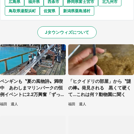
広島県
福井県
西条市
静岡県富士宮市
北九州市
鳥取県湯梨浜町
佐賀県
新潟県粟島浦村
Jタウンウィズについて
ペンギンも〝夏の風物詩〟満喫
「ヒクイドリの部屋」から〝謎
中 あわしまマリンパークの恒
の棒〟発見される 黒くて硬く
例イベントに2.2万興奮「ずっと
て...これは何？動物園に聞く
見てたい」
福田 週人
福田 週人