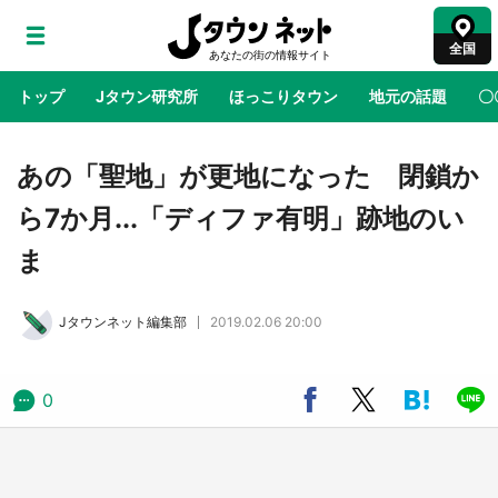
全国
トップ
Jタウン研究所
ほっこりタウン
地元の話題
〇
地域×二次元
絶景
あの時はありがとう
物語がはじ
あの「聖地」が更地になった 閉鎖か
ら7か月...「ディファ有明」跡地のい
鳥取・境港「ゲゲゲの妖怪楽園」限定だった鬼
ま
太郎グッズ買える 銀座・博品館TOY PARKへ
急げ【8／8～31】
Jタウンネット編集部
2019.02.06 20:00
ラプラス・ダークネスが栃木県を征服！？ 県
公式プロモ動画で「聖地」が生産されてます
【7／31～1／31】
0
『薬屋のひとりごと』の〝舞〟の世界に入り込
む 六本木ヒルズ展望台でコラボ、本邦初公開
の「猫猫像」も【8／1～10／26】