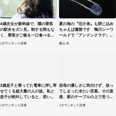
4歳次女が新幹線で、隣の乗客
夏の海の〝厄介者〟も閉じ込め
の駅弁をガン見。制する間もな
ちゃえば優雅です 鴨川シーワ
く、乗客がご飯を一口食べると
ールドで「アンドンクラゲ」期
（茨城県・50代女性）
間限定展示【7／29～】
Jタウンネット読者
森山 光
2歳息子と乗ってた電車に押し寄
祖母の優しさに気付けず、放っ
せてくる超大量の人の波。私と
てしまった冷たい言葉。その直
息子が絶叫していると、若いカ
後、家のテーブルの上で見つけ
ップルの乗客が...（東京都・60
たものは（福岡県・30代女性）
Jタウンネット読者
Jタウンネット読者
代女性）