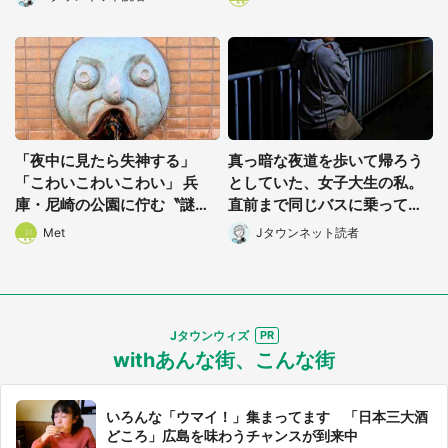
選択する
「夜中に見たら失神する」
真っ暗な夜道を歩いて帰ろう
「こわいこわいこわい」 兵
としていた、女子大生の私。
庫・尼崎の公園に佇む〝謎す
直前まで同じバスに乗ってた
ぎる顔〟に1.3万人戦慄
男性に声をかけられて(長野
Met
Jタウンネット読者
県・50代女性)
Jタウンウィズ
withあんな街、こんな街
いろんな「ウマイ！」集まってます 「日本三大酒
どころ」広島を味わうチャンスが到来中