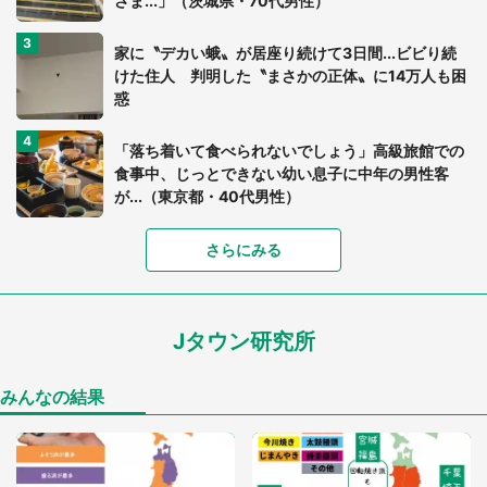
さま...」（茨城県・70代男性）
家に〝デカい蛾〟が居座り続けて3日間...ビビり続
けた住人 判明した〝まさかの正体〟に14万人も困
惑
「落ち着いて食べられないでしょう」高級旅館での
食事中、じっとできない幼い息子に中年の男性客
が...（東京都・40代男性）
「富豪すぎ」1歳息子の〝店頭駄々こね〟の内容に1.
さらにみる
7万人驚がく 「お菓子売り場ならまだしも...」「ハ
ードル高い」
Jタウン研究所
あまりにも四角すぎる猫、激写される 「これもう
座布団だろ」「食パンの耳」と1.4万人困惑
みんなの結果
「閉所恐怖症の私は新幹線で大パニック。隣席の青
年に『手を繋いで』とお願いしたら...」 体験談に