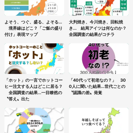
8万人感動
「ゾワゾワする」「本当に気持ち悪い」 道端でバ
よそう、つぐ、盛る、よそる...
大判焼き、今川焼き、回転焼
グっちゃってた〝野生の野菜〟に6.5万人戦慄
境界線はどこ？「ご飯の盛り
き... 結局アイツは何なのか？
付け」表現マップ
全国調査の結果がコチラ
「○○がない街に住んでいます」住人の呟きに30万
人驚がく 何が存在しないか、あなたはわかる？
「修学旅行に途中参加する娘を送って行ったら、真
っ暗な道で遭難状態。なんとか見つけた民家に助け
「ホット」の一言でホットコー
「40代って初老なの？」 30
を求めると、住人の男性が...」
ヒー注文する人はどこに居る？
0人に聞いた結果...世代ごとの
全国調査の結果...一目瞭然の
〝認識の差〟発覚
〝答え〟出た