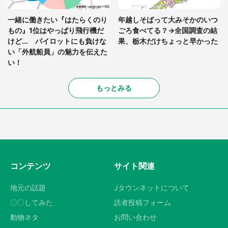
一緒に働きたい『はたらくのり
年越しそばって大みそかのいつ
もの』1位はやっぱり飛行機だ
ごろ食べてる？→全国調査の結
けど... パイロットにも負けな
果、栃木だけちょっと早かった
い「外航船員」の魅力を伝えた
い！
もっとみる
コンテンツ
サイト関連
地元の話題
Jタウンネットについて
〇〇してみた
読者投稿フォーム
動物ネタ
お問い合わせ