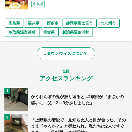
広島県
広島県
福井県
西条市
静岡県富士宮市
北九州市
鳥取県湯梨浜町
佐賀県
新潟県粟島浦村
Jタウンウィズについて
全国
アクセスランキング
かくれんぼの鬼が振り返ると...2歳娘が〝まさかの
姿〟に 父「2～3分探しました」
「上野駅の階段で、見知らぬ人と目が合った。その
まま『やるか？』と尋ねられ、私たちは2人ですぐ