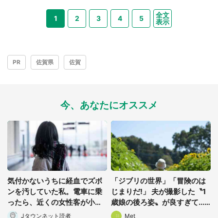
全文
1
2
3
4
5
表示
PR
佐賀県
佐賀
今、あなたにオススメ
都道府選択
気付かないうちに経血でズボ
「ジブリの世界」「冒険のは
ンを汚していた私。電車に乗
じまりだ!」 夫が撮影した〝1
ったら、近くの女性客が小さ
歳娘の後ろ姿〟が良すぎて...
な声で(千葉県・10代女性)
4.8万人感激
Jタウンネット読者
Met