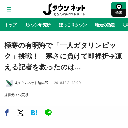
全国
トップ
Jタウン研究所
ほっこりタウン
地元の話題
〇
地域×二次元
絶景
あの時はありがとう
物語がはじ
極寒の有明海で「一人ガタリンピッ
ク」挑戦！ 寒さに負けて即挫折→凍
ラプラス・ダークネスが栃木県を征服！？ 県
える記者を救ったのは...
公式プロモ動画で「聖地」が生産されてます
【7／31～1／31】
Jタウンネット編集部
2018.12.21 18:00
『薬屋のひとりごと』の〝舞〟の世界に入り込
提供元：佐賀県
む 六本木ヒルズ展望台でコラボ、本邦初公開
の「猫猫像」も【8／1～10／26】
日向翔陽＆影山飛雄が笹かまを食べる！ アニ
メ『ハイキュー！！』×老舗「鐘崎」コラボで
限定グッズも【8／1～31】