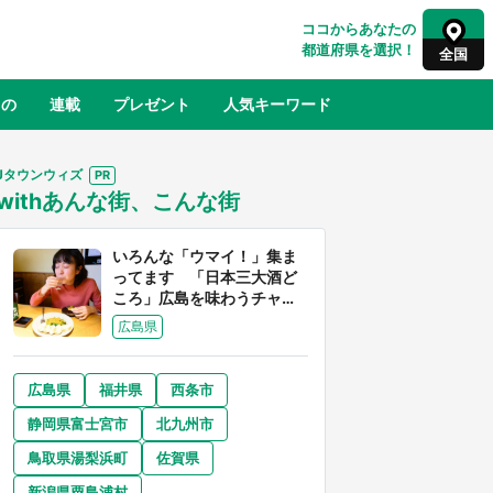
ココからあなたの
都道府県を選択！
全国
もの
連載
プレゼント
人気キーワード
Jタウンウィズ
withあんな街、こんな街
るさと納税
山形
福島
千葉
東京
神奈川
いろんな「ウマイ！」集ま
ってます 「日本三大酒ど
ころ」広島を味わうチャン
スが到来中
広島県
広島県
福井県
西条市
奈良
和歌山
静岡県富士宮市
北九州市
山口
べ
『小林さんちのメイドラゴン』と舞台
鳥取県湯梨浜町
佐賀県
×老
のモデル・越谷がコラボ 田んぼアー
【8
トの見頃にあわせて企画続々【7／31
新潟県粟島浦村