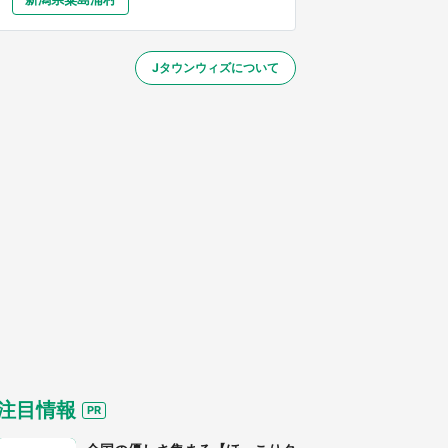
大分
宮崎
鹿児島
沖縄
～】
Jタウンウィズについて
する
注目情報