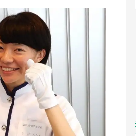
福岡
佐賀
長崎
熊本
～10／26】
九州
／1～31】
もっとみる
選択