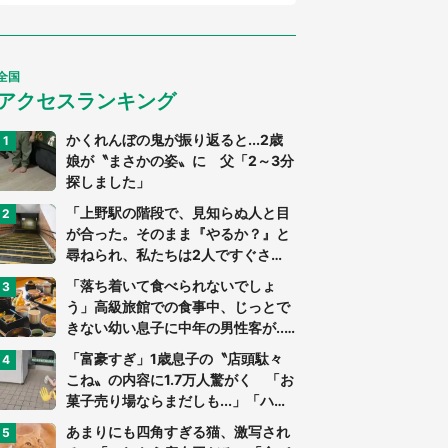
全国
アクセスランキング
かくれんぼの鬼が振り返ると...2歳
娘が〝まさかの姿〟に 父「2～3分
探しました」
「上野駅の階段で、見知らぬ人と目
が合った。そのまま『やるか？』と
尋ねられ、私たちは2人ですぐさ
ま...」（茨城県・70代男性）
「落ち着いて食べられないでしょ
う」高級旅館での食事中、じっとで
きない幼い息子に中年の男性客が...
（東京都・40代男性）
「富豪すぎ」1歳息子の〝店頭駄々
こね〟の内容に1.7万人驚がく 「お
菓子売り場ならまだしも...」「ハー
ドル高い」
あまりにも四角すぎる猫、激写され