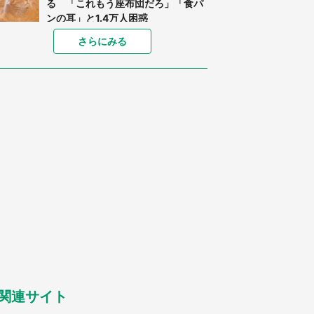
る 「これもう座布団だろ」「食パ
ンの耳」と1.4万人困惑
家に〝デカい蛾〟が居座り続けて3
さらにみる
日間...ビビり続けた住人 判明した
〝まさかの正体〟に14万人も困惑
「○○がない街に住んでいます」住
人の呟きに30万人驚がく 何が存在
しないか、あなたはわかる？
「閉所恐怖症の私は新幹線で大パニ
ック。隣席の青年に『手を繋いで』
とお願いしたら...」 体験談に8万
人感動
梅田の地下街でベビーカーを押しつ
つ迷う私に、見知らぬおじいさんが
わざわざ声をかけてきて（兵庫県・
30代女性）
「ゾワゾワする」「本当に気持ち悪
い」 道端でバグっちゃってた〝野
生の野菜〟に6.5万人戦慄
関連サイト