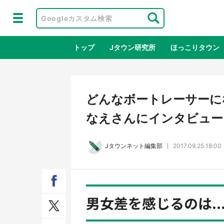
トップ
Jタウン研究所
ほっこりタウン
地域×二次
どんなボートレーサーに
なえさんにインタビュー
Jタウンネット編集部
2017.09.25 18:00
男女差を感じるのは..
ラプラス・ダークネスが栃木県を征
『薬
服！？ 県公式プロモ動画で「聖地」
に入
が生産されてます【7／31～1／31】
ラボ