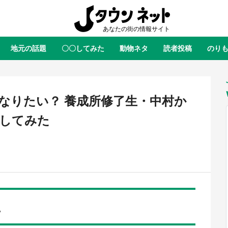
地元の話題
〇〇してみた
動物ネタ
読者投稿
のり
全国
全国
北海道
北海道
元
絶景
あの時はありがとう
物語がはじまる町へ
ふ
青森
岩手
宮城
秋田
東北
なりたい？ 養成所修了生・中村か
茨城
栃木
群馬
埼玉
関東
してみた
新潟
山梨
長野
甲信越
岐阜
静岡
愛知
三重
東海
富山
石川
福井
北陸
滋賀
京都
大阪
兵庫
関西
.
鳥取
島根
岡山
広島
中国
屋のひとりごと』の〝舞〟の世界
日向翔陽＆影山飛雄が笹かまを食
り込む 六本木ヒルズ展望台でコ
る！ アニメ『ハイキュー！！』
徳島
香川
愛媛
高知
四国
、本邦初公開の「猫猫像」も【8
舗「鐘崎」コラボで限定グッズも