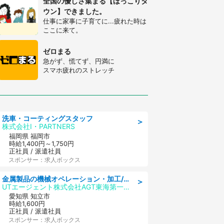
全国の優しさ集まる【ほっこりタ
ウン】できました。
仕事に家事に子育てに...疲れた時は
ここに来て。
ゼロまる
急がず、慌てず、円満に
スマホ疲れのストレッチ
洗車・コーティングスタッフ
＞
株式会社I・PARTNERS
福岡県 福岡市
時給1,400円～1,750円
正社員 / 派遣社員
スポンサー：求人ボックス
金属製品の機械オペレーション・加工/寮完備/日払い/工場・製造
＞
UTエージェント株式会社AGT東海第一CU
愛知県 知立市
時給1,600円
正社員 / 派遣社員
スポンサー：求人ボックス