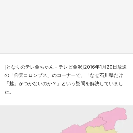
新宿駅に〝巨人用少女漫画〟が出現！？ バカ
デカサイズで、ページもめくれる『CIPHER』
『桜蘭高校ホスト部』『夏目友人帳』【～7／
26】
もっとみる
[となりのテレ金ちゃん－テレビ金沢]2016年1月20日放送
の「仰天コロンブス」のコーナーで、「なぜ石川県だけ
「越」がつかないのか？」という疑問を解決していまし
た。