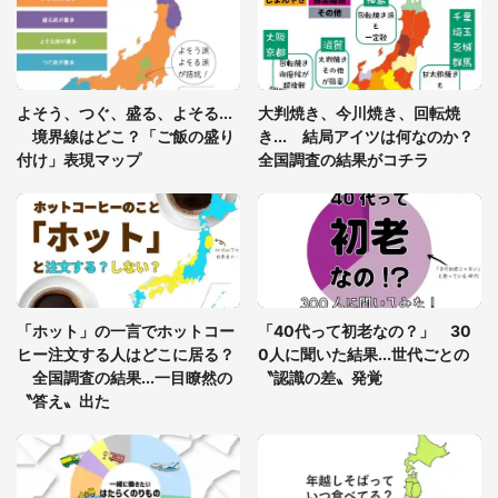
人驚がく 何が存在しないか、あなたはわかる？
「閉所恐怖症の私は新幹線で大パニック。隣席の青
年に『手を繋いで』とお願いしたら...」 体験談に
よそう、つぐ、盛る、よそる...
大判焼き、今川焼き、回転焼
8万人感動
境界線はどこ？「ご飯の盛り
き... 結局アイツは何なのか？
付け」表現マップ
全国調査の結果がコチラ
梅田の地下街でベビーカーを押しつつ迷う私に、見
知らぬおじいさんがわざわざ声をかけてきて（兵庫
県・30代女性）
「ゾワゾワする」「本当に気持ち悪い」 道端でバ
グっちゃってた〝野生の野菜〟に6.5万人戦慄
「ホット」の一言でホットコー
「40代って初老なの？」 30
ヒー注文する人はどこに居る？
0人に聞いた結果...世代ごとの
全国調査の結果...一目瞭然の
〝認識の差〟発覚
〝答え〟出た