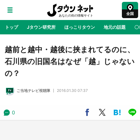
全国
トップ
Jタウン研究所
ほっこりタウン
地元の話題
〇
地域×二次元
絶景
あの時はありがとう
物語がはじ
越前と越中・越後に挟まれてるのに、
石川県の旧国名はなぜ「越」じゃない
『薬屋のひとりごと』の〝舞〟の世界に入り込
の？
む 六本木ヒルズ展望台でコラボ、本邦初公開
の「猫猫像」も【8／1～10／26】
ご当地テレビ視聴隊
2016.01.30 07:37
日向翔陽＆影山飛雄が笹かまを食べる！ アニ
メ『ハイキュー！！』×老舗「鐘崎」コラボで
限定グッズも【8／1～31】
0
『小林さんちのメイドラゴン』と舞台のモデ
ル・越谷がコラボ 田んぼアートの見頃にあわ
せて企画続々【7／31～】