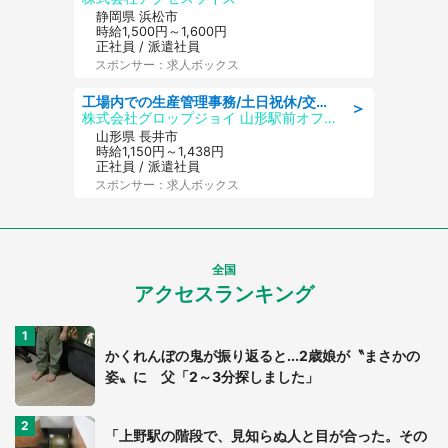
静岡県 浜松市
時給1,500円～1,600円
正社員 / 派遣社員
スポンサー：求人ボックス
工場内での生産管理事務/土日祝休/交通費支給
＞
株式会社グロップジョイ 山形駅前オフィス
山形県 長井市
時給1,150円～1,438円
正社員 / 派遣社員
スポンサー：求人ボックス
全国
アクセスランキング
かくれんぼの鬼が振り返ると...2歳娘が〝まさかの
姿〟に 父「2～3分探しました」
「上野駅の階段で、見知らぬ人と目が合った。その