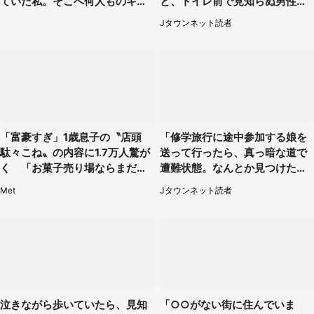
ていた私。そこへ何人ものキャ
と、トイレ前で見知らぬ男性に
ストがやってきて」（埼玉県・2
（東京都・女性）
Jタウンネット読者
0代女性）
「富豪すぎ」1歳息子の〝店頭
「修学旅行に途中参加する娘を
駄々こね〟の内容に1.7万人驚が
送って行ったら、真っ暗な道で
く 「お菓子売り場ならまだし
遭難状態。なんとか見つけた民
も...」「ハードル高い」
家に助けを求めると、住人の男
Met
Jタウンネット読者
性が...」
泣きながら歩いていたら、見知
「○○がない街に住んでいま