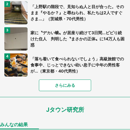
「上野駅の階段で、見知らぬ人と目が合った。その
まま『やるか？』と尋ねられ、私たちは2人ですぐ
さま...」（茨城県・70代男性）
家に〝デカい蛾〟が居座り続けて3日間...ビビり続
けた住人 判明した〝まさかの正体〟に14万人も困
惑
「落ち着いて食べられないでしょう」高級旅館での
食事中、じっとできない幼い息子に中年の男性客
が...（東京都・40代男性）
「富豪すぎ」1歳息子の〝店頭駄々こね〟の内容に1.
さらにみる
7万人驚がく 「お菓子売り場ならまだしも...」「ハ
ードル高い」
Jタウン研究所
「閉所恐怖症の私は新幹線で大パニック。隣席の青
年に『手を繋いで』とお願いしたら...」 体験談に
8万人感動
みんなの結果