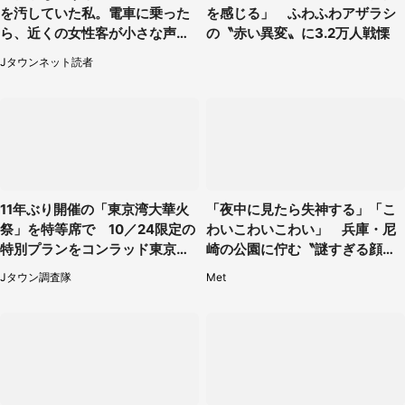
を汚していた私。電車に乗った
を感じる」 ふわふわアザラシ
ら、近くの女性客が小さな声で
の〝赤い異変〟に3.2万人戦慄
（千葉県・10代女性）
Jタウンネット読者
11年ぶり開催の「東京湾大華火
「夜中に見たら失神する」「こ
祭」を特等席で 10／24限定の
わいこわいこわい」 兵庫・尼
特別プランをコンラッド東京が
崎の公園に佇む〝謎すぎる顔〟
販売【8／3～10／16】
に1.3万人戦慄
Jタウン調査隊
Met