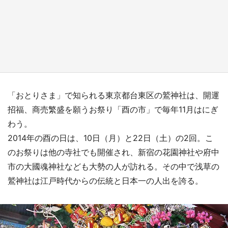
日向翔陽＆影山飛雄が笹かまを食べる！ アニ
メ『ハイキュー！！』×老舗「鐘崎」コラボで
限定グッズも【8／1～31】
もっとみる
「おとりさま」で知られる東京都台東区の鷲神社は、開運
招福、商売繁盛を願うお祭り「酉の市」で毎年11月はにぎ
わう。
2014年の酉の日は、10日（月）と22日（土）の2回。こ
のお祭りは他の寺社でも開催され、新宿の花園神社や府中
市の大國魂神社なども大勢の人が訪れる。その中で浅草の
鷲神社は江戸時代からの伝統と日本一の人出を誇る。