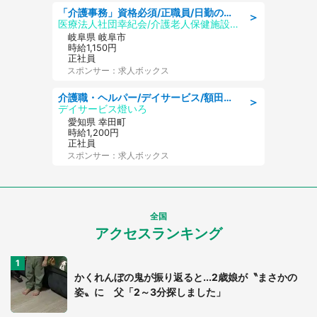
「介護事務」資格必須/正職員/日勤のみ/介護老人保健施設
＞
医療法人社団幸紀会/介護老人保健施設 グリーンビラ安江
岐阜県 岐阜市
時給1,150円
正社員
スポンサー：求人ボックス
介護職・ヘルパー/デイサービス/額田郡幸田町/JR東海道本線 幸田/愛知県
＞
デイサービス燈いろ
愛知県 幸田町
時給1,200円
正社員
スポンサー：求人ボックス
全国
アクセスランキング
かくれんぼの鬼が振り返ると...2歳娘が〝まさかの
姿〟に 父「2～3分探しました」