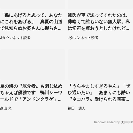
「孫にあげると思って、あなた
彼氏が車で送ってくれたのは、
にこれをあげる」 真夏の山道
薄暗くて誰もいない無人駅。私
で見知らぬお婆さんに握らされ
は切符を買おうとしたけれど
たもの（山口県・30代女性）
（山形県・20代女性）
Jタウンネット読者
Jタウンネット読者
夏の海の〝厄介者〟も閉じ込め
「うらやましすぎるやん」「ぜ
ちゃえば優雅です 鴨川シーワ
ひ通いたい」 あまりにも酷い
ールドで「アンドンクラゲ」期
〝ネコハラ〟受けられる喫茶店
間限定展示【7／29～】
に5.3万人驚がく
森山 光
福田 週人
Recommended by