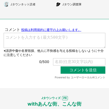
られ(北海道・50代女性)
Kへ急げ【8/8~31】
Jタウンネット読者
Jタウン調査隊
都道府選択
Jタウンウィズ
withあんな街、こんな街