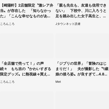
【崎陽軒】2店舗限定〝激レア弁
「親も先生も、友達も信用でき
当〟が存在した 「知らなかっ
ない」 下校中、川に入ろうと
た」「こんな幸せなものがあっ
足を踏み出した女子高生と、彼
たなんて...」
女を止めた予想外の存在
ころんころ
Jタウンネット読者
「全店舗で売って！」の声
「ジブリの世界」「冒険のはじ
続々 もち吉の〝かわいすぎる
まりだ！」 夫が撮影した〝1歳
限定グッズ〟に熱視線→買える
娘の後ろ姿〟が良すぎて...4.8万
のは地元だけ？本社に聞く
人感激
ころんころ
Met