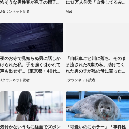
怖そうな男性客が息子の帽子に
に1.1万人仰天「自慢してるみた
手を伸ばし（千葉県・40代女
い」
Jタウンネット読者
Met
性）
夜のお寺で見知らぬ男に話しか
「自転車ごと川に落ち、そのま
けられた私。手を強く引かれて
ま流された3歳の私。助けてく
声も出せず...（東京都・40代女
れた男の子が私の母に言ったの
性）
は...」（千葉県・20代女性）
Jタウンネット読者
Jタウンネット読者
気付かないうちに経血でズボン
「可愛いのにホラー」「事件性