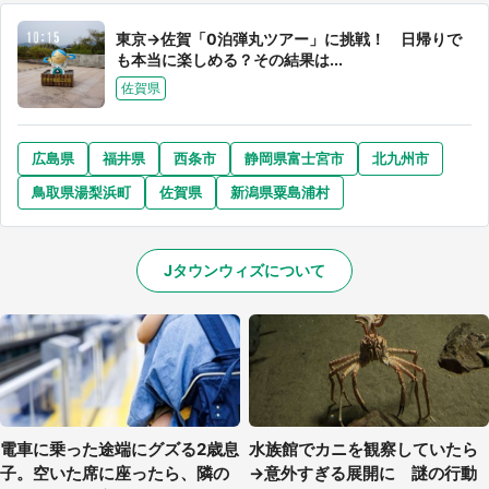
東京→佐賀「0泊弾丸ツアー」に挑戦！ 日帰りで
も本当に楽しめる？その結果は...
佐賀県
選択する
広島県
福井県
西条市
静岡県富士宮市
北九州市
鳥取県湯梨浜町
佐賀県
新潟県粟島浦村
Jタウンウィズについて
電車に乗った途端にグズる2歳息
水族館でカニを観察していたら
子。空いた席に座ったら、隣の
→意外すぎる展開に 謎の行動