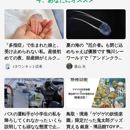
今、あなたにオススメ
「多指症」で生まれた娘と、
夏の海の〝厄介者〟も閉じ込
受け止められない私。産後初
めちゃえば優雅です 鴨川シー
めての夜、助産師がミルクを
ワールドで「アンドンクラ
あげてるのを見て...(静岡県・
ゲ」期間限定展示【7/29~】
Jタウンネット読者
森山 光
20代女性)
バスの運転手が小学生の私を
鳥取・境港「ゲゲゲの妖怪楽
降ろしてくれなかった いくら
園」限定だった鬼太郎グッズ
説明しても頑なな態度で止め
買える 銀座・博品館TOY PAR