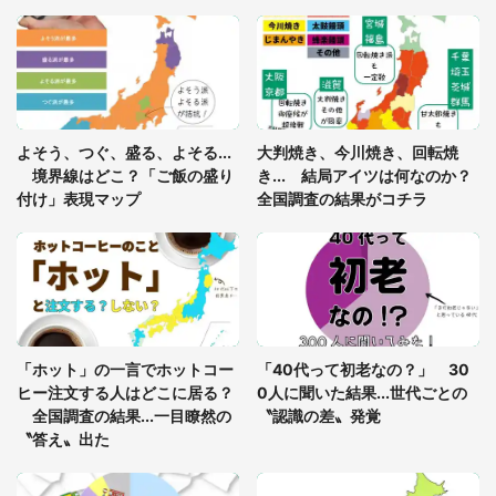
「ゾワゾワする」「本当に気持ち悪い」 道端でバ
グっちゃってた〝野生の野菜〟に6.5万人戦慄
あまりにも四角すぎる猫、激写される 「これもう
よそう、つぐ、盛る、よそる...
大判焼き、今川焼き、回転焼
座布団だろ」「食パンの耳」と1.4万人困惑
境界線はどこ？「ご飯の盛り
き... 結局アイツは何なのか？
付け」表現マップ
全国調査の結果がコチラ
「修学旅行に途中参加する娘を送って行ったら、真
っ暗な道で遭難状態。なんとか見つけた民家に助け
を求めると、住人の男性が...」
「孫にあげると思って、あなたにこれをあげる」
真夏の山道で見知らぬお婆さんに握らされたもの
「ホット」の一言でホットコー
「40代って初老なの？」 30
（山口県・30代女性）
ヒー注文する人はどこに居る？
0人に聞いた結果...世代ごとの
全国調査の結果...一目瞭然の
〝認識の差〟発覚
〝答え〟出た