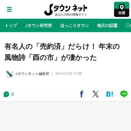
全国
トップ
Jタウン研究所
ほっこりタウン
地元の話題
〇
地域×二次元
絶景
あの時はありがとう
物語がはじ
有名人の「売約済」だらけ！ 年末の
風物詩「酉の市」が凄かった
鳥取・境港「ゲゲゲの妖怪楽園」限定だった鬼
太郎グッズ買える 銀座・博品館TOY PARKへ
Jタウンネット編集部
2014.11.10 17:20
急げ【8／8～31】
ラプラス・ダークネスが栃木県を征服！？ 県
0
公式プロモ動画で「聖地」が生産されてます
【7／31～1／31】
『薬屋のひとりごと』の〝舞〟の世界に入り込
む 六本木ヒルズ展望台でコラボ、本邦初公開
の「猫猫像」も【8／1～10／26】