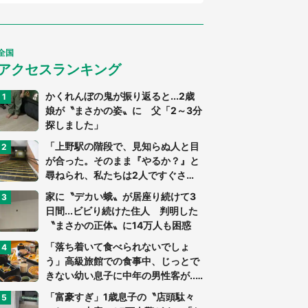
全国
アクセスランキング
かくれんぼの鬼が振り返ると...2歳
娘が〝まさかの姿〟に 父「2～3分
探しました」
「上野駅の階段で、見知らぬ人と目
が合った。そのまま『やるか？』と
尋ねられ、私たちは2人ですぐさ
ま...」（茨城県・70代男性）
家に〝デカい蛾〟が居座り続けて3
日間...ビビり続けた住人 判明した
〝まさかの正体〟に14万人も困惑
「落ち着いて食べられないでしょ
う」高級旅館での食事中、じっとで
きない幼い息子に中年の男性客が...
（東京都・40代男性）
「富豪すぎ」1歳息子の〝店頭駄々