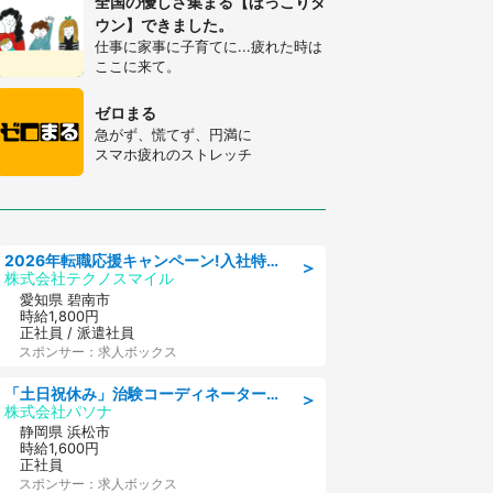
全国の優しさ集まる【ほっこりタ
ウン】できました。
仕事に家事に子育てに...疲れた時は
ここに来て。
ゼロまる
急がず、慌てず、円満に
スマホ疲れのストレッチ
2026年転職応援キャンペーン!入社特典58万円/デンソーで働こう!自動車工場で小型部品の検査業務 denso aichi
＞
株式会社テクノスマイル
愛知県 碧南市
時給1,800円
正社員 / 派遣社員
スポンサー：求人ボックス
「土日祝休み」治験コーディネーターのお仕事/未経験OK
＞
株式会社パソナ
静岡県 浜松市
時給1,600円
正社員
スポンサー：求人ボックス