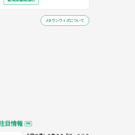
大分
宮崎
鹿児島
沖縄
～】
Jタウンウィズについて
する
注目情報