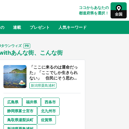
ココからあなたの
都道府県を選択！
全国
もの
連載
プレゼント
人気キーワード
Jタウンウィズ
withあんな街、こんな街
るさと納税
山形
福島
千葉
東京
神奈川
「ここに来るのは運命だっ
た」「ここでしか生きられ
ない」 住民にそう思わせ
る離島「粟島」の魅力【移
新潟県粟島浦村
住婚受付中】
広島県
福井県
西条市
奈良
和歌山
静岡県富士宮市
北九州市
山口
べ
『小林さんちのメイドラゴン』と舞台
鳥取県湯梨浜町
佐賀県
×老
のモデル・越谷がコラボ 田んぼアー
【8
トの見頃にあわせて企画続々【7／31
新潟県粟島浦村