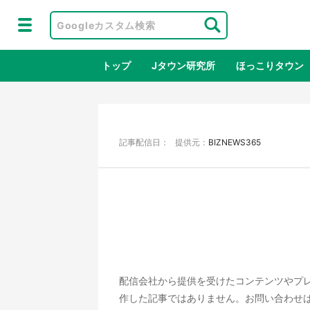
トップ
Jタウン研究所
ほっこりタウン
地域×二次
記事配信日： 提供元：
BIZNEWS365
ラプラス・ダークネスが栃木県を征
『薬
配信会社から提供を受けたコンテンツやプ
服！？ 県公式プロモ動画で「聖地」
に入
作した記事ではありません。お問い合わせ
が生産されてます【7／31～1／31】
ラボ