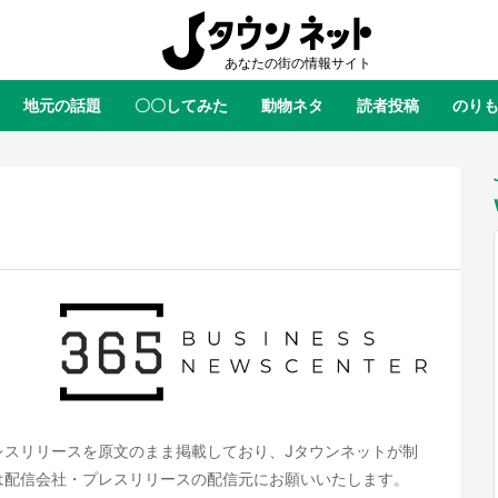
地元の話題
〇〇してみた
動物ネタ
読者投稿
のり
全国
全国
北海道
北海道
元
絶景
あの時はありがとう
物語がはじまる町へ
ふ
青森
岩手
宮城
秋田
東北
茨城
栃木
群馬
埼玉
関東
新潟
山梨
長野
甲信越
岐阜
静岡
愛知
三重
東海
富山
石川
福井
北陸
滋賀
京都
大阪
兵庫
関西
鳥取
島根
岡山
広島
中国
屋のひとりごと』の〝舞〟の世界
日向翔陽＆影山飛雄が笹かまを食
レスリリースを原文のまま掲載しており、Jタウンネットが制
り込む 六本木ヒルズ展望台でコ
る！ アニメ『ハイキュー！！』
徳島
香川
愛媛
高知
四国
は配信会社・プレスリリースの配信元にお願いいたします。
、本邦初公開の「猫猫像」も【8
舗「鐘崎」コラボで限定グッズも