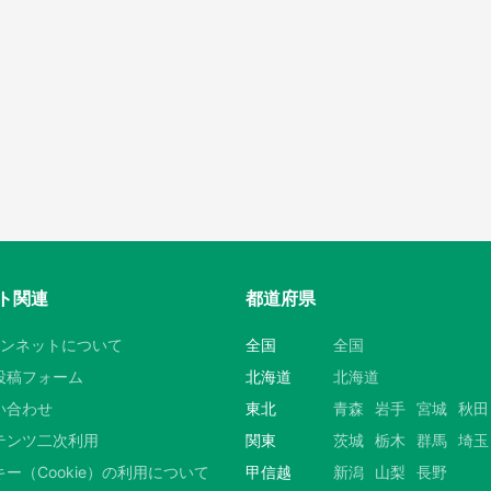
ト関連
都道府県
ウンネットについて
全国
全国
投稿フォーム
北海道
北海道
い合わせ
東北
青森
岩手
宮城
秋田
テンツ二次利用
関東
茨城
栃木
群馬
埼玉
ー（Cookie）の利用について
甲信越
新潟
山梨
長野