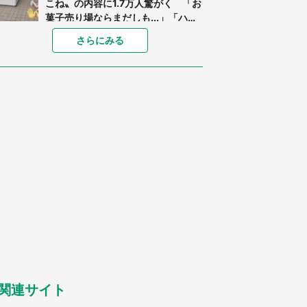
こね〟の内容に1.7万人驚がく 「お
菓子売り場ならまだしも...」「ハー
ドル高い」
「閉所恐怖症の私は新幹線で大パニ
さらにみる
ック。隣席の青年に『手を繋いで』
とお願いしたら...」 体験談に8万
人感動
「ゾワゾワする」「本当に気持ち悪
い」 道端でバグっちゃってた〝野
生の野菜〟に6.5万人戦慄
あまりにも四角すぎる猫、激写され
る 「これもう座布団だろ」「食パ
ンの耳」と1.4万人困惑
「修学旅行に途中参加する娘を送っ
て行ったら、真っ暗な道で遭難状
態。なんとか見つけた民家に助けを
求めると、住人の男性が...」
「孫にあげると思って、あなたにこ
れをあげる」 真夏の山道で見知ら
ぬお婆さんに握らされたもの（山口
県・30代女性）
関連サイト