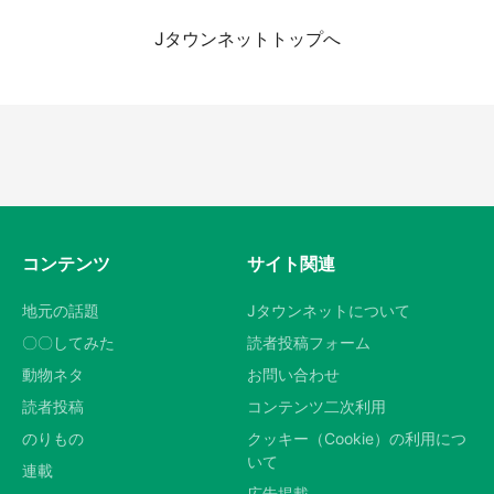
Jタウンネットトップへ
『小林さんちのメイドラゴン』と舞台のモデ
ル・越谷がコラボ 田んぼアートの見頃にあわ
せて企画続々【7／31～】
都道府選択
もっとみる
コンテンツ
サイト関連
地元の話題
Jタウンネットについて
〇〇してみた
読者投稿フォーム
動物ネタ
お問い合わせ
読者投稿
コンテンツ二次利用
のりもの
クッキー（Cookie）の利用につ
いて
連載
広告掲載