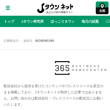
全国
トップ
Jタウン研究所
ほっこりタウン
地元の話題
〇
地域×二次元
絶景
あの時はありがとう
物語がはじ
記事配信日： 提供元：
BIZNEWS365
ラプラス・ダークネスが栃木県を征服！？ 県
公式プロモ動画で「聖地」が生産されてます
【7／31～1／31】
『薬屋のひとりごと』の〝舞〟の世界に入り込
む 六本木ヒルズ展望台でコラボ、本邦初公開
配信会社から提供を受けたコンテンツやプレスリリースを原文の
の「猫猫像」も【8／1～10／26】
まま掲載しており、Jタウンネットが制作した記事ではありませ
ん。お問い合わせは配信会社・プレスリリースの配信元にお願い
日向翔陽＆影山飛雄が笹かまを食べる！ アニ
メ『ハイキュー！！』×老舗「鐘崎」コラボで
いたします。
限定グッズも【8／1～31】