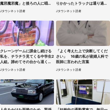
魔邪魔邪魔」と後ろの人に唱え
りかかったトラックは通り過ぎ
られて（神奈川県・30代女性）
ていき...（福岡県・30代女性）
Jタウンネット読者
Jタウンネット読者
クレーンゲームに課金し続ける
「よく考えた上で決断してくだ
私を、チラチラ見てくる中学生2
さい」 16歳の私が産婦人科で
人組。諦めてその台から退く
医師に言われた言葉
と、後ろから声が（東京都・40
Jタウンネット読者
Jタウンネット読者
代女性）
人生をかけた面接のため、緊張
「妊娠中の通勤電車で、毎日一