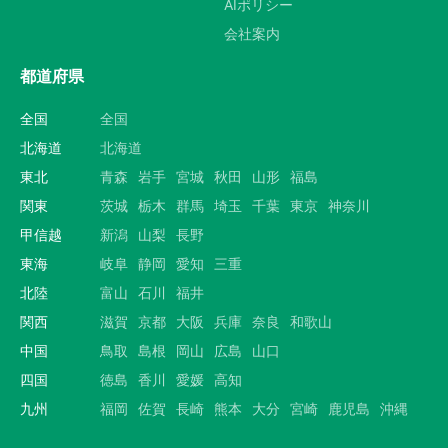
AIポリシー
会社案内
都道府県
全国
全国
北海道
北海道
東北
青森
岩手
宮城
秋田
山形
福島
関東
茨城
栃木
群馬
埼玉
千葉
東京
神奈川
甲信越
新潟
山梨
長野
東海
岐阜
静岡
愛知
三重
北陸
富山
石川
福井
関西
滋賀
京都
大阪
兵庫
奈良
和歌山
中国
鳥取
島根
岡山
広島
山口
四国
徳島
香川
愛媛
高知
九州
福岡
佐賀
長崎
熊本
大分
宮崎
鹿児島
沖縄