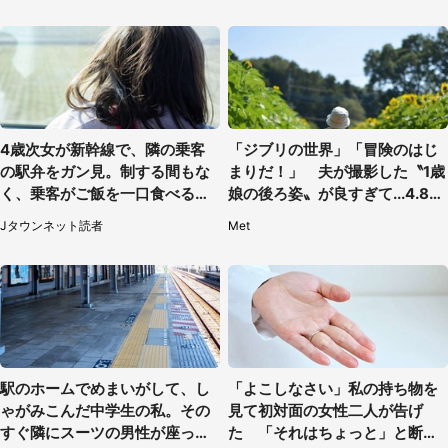
4歳次女が新幹線で、隣の乗客
「ジブリの世界」「冒険のはじ
の駅弁をガン見。制する間もな
まりだ！」 夫が撮影した〝1歳
く、乗客がご飯を一口食べると
娘の後ろ姿〟が良すぎて...4.8万
（茨城県・50代女性）
人感激
Jタウンネット読者
Met
駅のホームでめまいがして、し
「よこしなさい」私の持ち物を
ゃがみこんだ中学生の私。その
見て初対面の女性二人が告げ
すぐ隣にスーツの男性が座って
た 「それはちょっと」と断っ