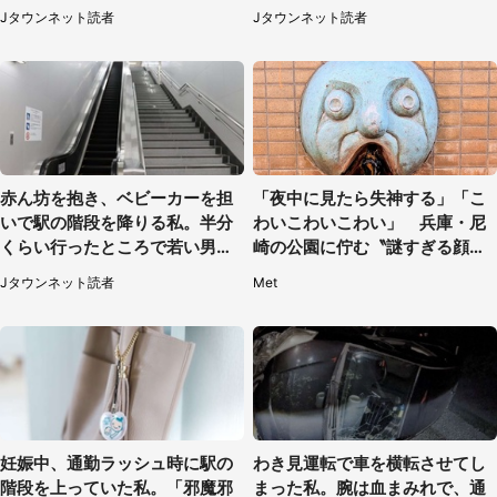
きて（千葉県・20代女性）
たわけ（東京都・40代女性）
Jタウンネット読者
Jタウンネット読者
赤ん坊を抱き、ベビーカーを担
「夜中に見たら失神する」「こ
いで駅の階段を降りる私。半分
わいこわいこわい」 兵庫・尼
くらい行ったところで若い男性
崎の公園に佇む〝謎すぎる顔〟
が...（埼玉県・50代女性）
に1.3万人戦慄
Jタウンネット読者
Met
妊娠中、通勤ラッシュ時に駅の
わき見運転で車を横転させてし
階段を上っていた私。「邪魔邪
まった私。腕は血まみれで、通