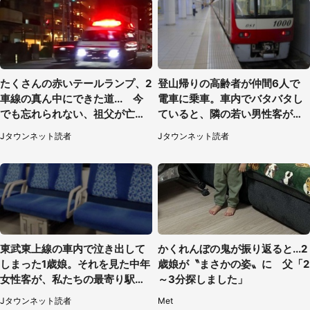
たくさんの赤いテールランプ、2
登山帰りの高齢者が仲間6人で
車線の真ん中にできた道... 今
電車に乗車。車内でバタバタし
でも忘れられない、祖父が亡く
ていると、隣の若い男性客が
なった夜に見た光景（30代女
（神奈川県・70代女性）
Jタウンネット読者
Jタウンネット読者
性）
東武東上線の車内で泣き出して
かくれんぼの鬼が振り返ると...2
しまった1歳娘。それを見た中年
歳娘が〝まさかの姿〟に 父「2
女性客が、私たちの最寄り駅ま
～3分探しました」
でずっと（埼玉県・30代女性）
Jタウンネット読者
Met