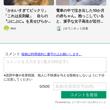
「かわいすぎてビックリ」
電車の中で泣き出した10か月
「これは反則級」 自らの
の赤ちゃん。抱っこしている
〝ぷにぷに〟を見せびらかす
と、派手な女子高生が近付い
チワックスに1.9万人メロメロ
てきて...
Met
Jタウンネット読者
選択する