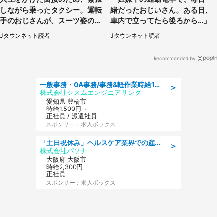
しながら乗ったタクシー。運転
緒だったおじいさん。ある日、
手のおじさんが、スーツ姿の私
車内で立ってたら後ろから...」
を見て...（福岡県・30代女性）
Jタウンネット読者
Jタウンネット読者
Recommended by
一般事務・OA事務/事務&軽作業時給1500円土日祝休み各種社保完備
＞
株式会社シスムエンジニアリング
愛知県 豊橋市
時給1,500円～
正社員 / 派遣社員
スポンサー：求人ボックス
「土日祝休み」ヘルスケア業界での産業保健師業務/看護師/高時給/要資格:正看護師
＞
株式会社パソナ
大阪府 大阪市
時給2,300円
正社員
スポンサー：求人ボックス