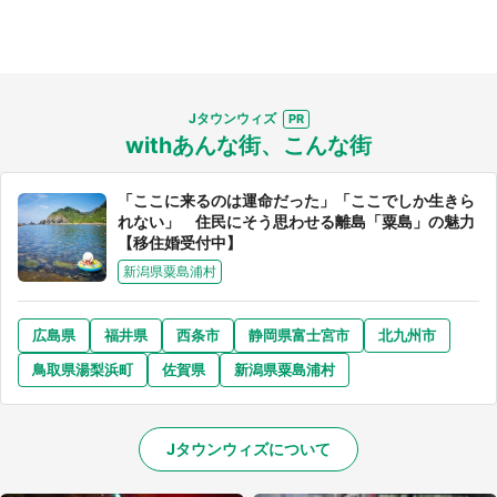
Jタウンウィズ
withあんな街、こんな街
「ここに来るのは運命だった」「ここでしか生きら
れない」 住民にそう思わせる離島「粟島」の魅力
【移住婚受付中】
新潟県粟島浦村
広島県
福井県
西条市
静岡県富士宮市
北九州市
鳥取県湯梨浜町
佐賀県
新潟県粟島浦村
Jタウンウィズについて