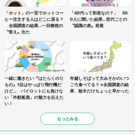
「修学旅行に途中参加する娘を送って行ったら、真
っ暗な道で遭難状態。なんとか見つけた民家に助け
「ホット」の一言でホットコー
「40代って初老なの？」 30
を求めると、住人の男性が...」
ヒー注文する人はどこに居る？
0人に聞いた結果...世代ごとの
全国調査の結果...一目瞭然の
〝認識の差〟発覚
〝答え〟出た
一緒に働きたい『はたらくのり
年越しそばって大みそかのいつ
もの』1位はやっぱり飛行機だ
ごろ食べてる？→全国調査の結
けど... パイロットにも負けな
果、栃木だけちょっと早かった
い「外航船員」の魅力を伝えた
い！
もっとみる