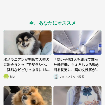
今、あなたにオススメ
ポメラニアンが初めて大型犬
「幼い子供3人を連れて乗っ
に出会うと→〝アザラシ化〟
た飛行機。ちょろちょろ動き
猛烈なビビりっぷりに1.6万
回る長男に、隣の女性客がゲ
人もん絶
ンコツをくらわせて」（北海
Met
Jタウンネット読者
道・50代女性）
都道府選択