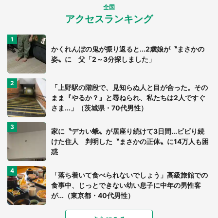
全国
アクセスランキング
かくれんぼの鬼が振り返ると...2歳娘が〝まさかの
姿〟に 父「2～3分探しました」
「上野駅の階段で、見知らぬ人と目が合った。その
まま『やるか？』と尋ねられ、私たちは2人ですぐ
さま...」（茨城県・70代男性）
家に〝デカい蛾〟が居座り続けて3日間...ビビり続
けた住人 判明した〝まさかの正体〟に14万人も困
惑
「落ち着いて食べられないでしょう」高級旅館での
食事中、じっとできない幼い息子に中年の男性客
が...（東京都・40代男性）