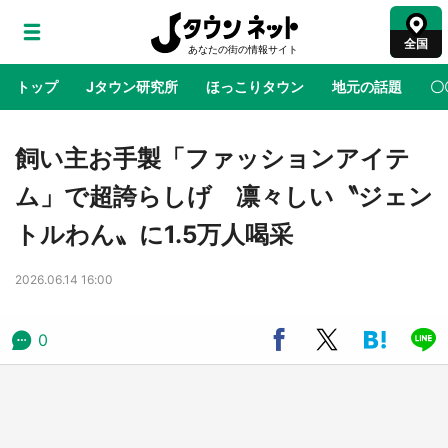
全国
トップ
Jタウン研究所
ほっこりタウン
地元の話題
〇
地域×二次元
絶景
あの時はありがとう
物語がはじ
飼い主お手製「ファッションアイテ
ム」で超誇らしげ 凛々しい〝ジェン
ラプラス・ダークネスが栃木県を征服！？ 県
トルわん〟に1.5万人喝采
公式プロモ動画で「聖地」が生産されてます
【7／31～1／31】
2026.06.14 16:00
『薬屋のひとりごと』の〝舞〟の世界に入り込
む 六本木ヒルズ展望台でコラボ、本邦初公開
0
の「猫猫像」も【8／1～10／26】
日向翔陽＆影山飛雄が笹かまを食べる！ アニ
メ『ハイキュー！！』×老舗「鐘崎」コラボで
限定グッズも【8／1～31】