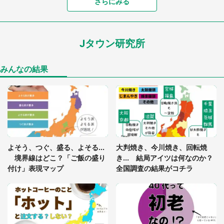
「富豪すぎ」1歳息子の〝店頭駄々こね〟の内容に1.
さらにみる
7万人驚がく 「お菓子売り場ならまだしも...」「ハ
ードル高い」
Jタウン研究所
あまりにも四角すぎる猫、激写される 「これもう
座布団だろ」「食パンの耳」と1.4万人困惑
みんなの結果
「閉所恐怖症の私は新幹線で大パニック。隣席の青
年に『手を繋いで』とお願いしたら...」 体験談に
8万人感動
「ゾワゾワする」「本当に気持ち悪い」 道端でバ
よそう、つぐ、盛る、よそる...
大判焼き、今川焼き、回転焼
グっちゃってた〝野生の野菜〟に6.5万人戦慄
境界線はどこ？「ご飯の盛り
き... 結局アイツは何なのか？
付け」表現マップ
全国調査の結果がコチラ
「○○がない街に住んでいます」住人の呟きに30万
人驚がく 何が存在しないか、あなたはわかる？