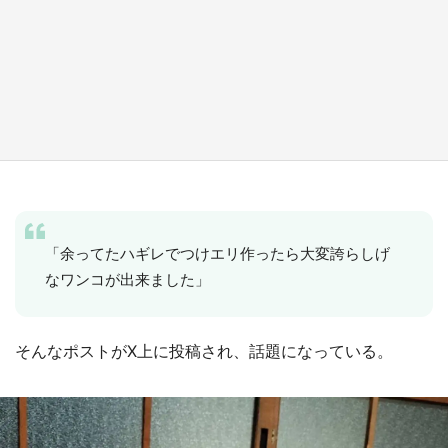
『小林さんちのメイドラゴン』と舞台のモデ
ル・越谷がコラボ 田んぼアートの見頃にあわ
せて企画続々【7／31～】
もっとみる
「余ってたハギレでつけエリ作ったら大変誇らしげ
なワンコが出来ました」
そんなポストがX上に投稿され、話題になっている。