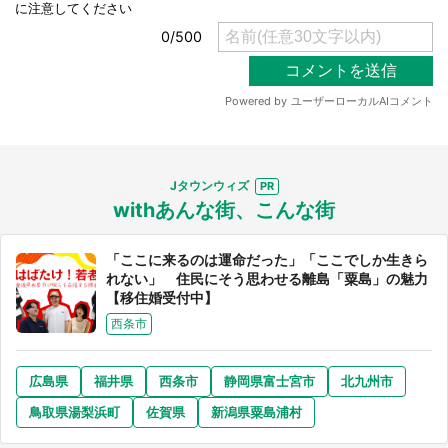
選択する
Jタウンウィズ
withあんな街、こんな街
「ここに来るのは運命だった」「ここでしか生きら
れない」 住民にそう思わせる離島「粟島」の魅力
【移住婚受付中】
西条市
広島県
福井県
西条市
静岡県富士宮市
北九州市
鳥取県湯梨浜町
佐賀県
新潟県粟島浦村