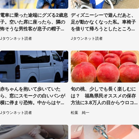
電車に乗った途端にグズる2歳息
ディズニーシーで遊んだあと、
子。空いた席に座ったら、隣の
足が動かなくなった私。車椅子
怖そうな男性客が息子の帽子に
を借りて帰ろうとしたところで
手を伸ばし（千葉県・40代女
キャストが（60代女性）
Jタウンネット読者
Jタウンネット読者
性）
赤ちゃんを抱いて歩いていた
旬の桃、少しでも長く楽しむに
ら、窓にスモークの白いバンが
は？ 福島県民オススメの保存
横に停まり恐怖。中からはヤン
方法に3.8万人の目からウロコ
チャそうな男性が...（神奈川
「全国民が知りたかった！」
Jタウンネット読者
松葉 純一
県・40代女性）