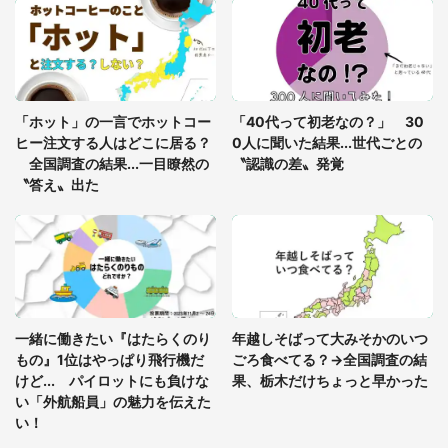
かくれんぼの鬼が振り返ると...2歳娘が〝まさかの
姿〟に 父「2～3分探しました」
「通勤特快乗車中に襲ってきた、急激な腹痛。我慢
の限界を迎え、途中で電車を降りようとしたけれ
「ホット」の一言でホットコー
「40代って初老なの？」 30
ど...」（東京都・30代女性）
ヒー注文する人はどこに居る？
0人に聞いた結果...世代ごとの
全国調査の結果...一目瞭然の
〝認識の差〟発覚
〝答え〟出た
一緒に働きたい『はたらくのり
年越しそばって大みそかのいつ
もの』1位はやっぱり飛行機だ
ごろ食べてる？→全国調査の結
けど... パイロットにも負けな
果、栃木だけちょっと早かった
い「外航船員」の魅力を伝えた
い！