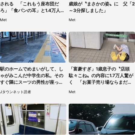
される 「これもう座布団だ
歳娘が〝まさかの姿〟に 父「2
ろ」「食パンの耳」と1.4万人困
～3分探しました」
惑
Met
Met
駅のホームでめまいがして、し
「富豪すぎ」1歳息子の〝店頭
ゃがみこんだ中学生の私。その
駄々こね〟の内容に1.7万人驚が
すぐ隣にスーツの男性が座って
く 「お菓子売り場ならまだし
きて（千葉県・20代女性）
も...」「ハードル高い」
Jタウンネット読者
Met