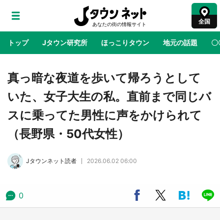
全国
トップ
Jタウン研究所
ほっこりタウン
地元の話題
〇
地域×二次元
絶景
あの時はありがとう
物語がはじ
真っ暗な夜道を歩いて帰ろうとして
いた、女子大生の私。直前まで同じバ
アニメ『はたらく細胞』と神奈川県の3度目コ
スに乗ってた男性に声をかけられて
ラボ 作品の世界観通じて「小児がん」学べる
【8／10～31※平日限定】
（長野県・50代女性）
鳥取・境港「ゲゲゲの妖怪楽園」限定だった鬼
Jタウンネット読者
2026.06.02 06:00
太郎グッズ買える 銀座・博品館TOY PARKへ
急げ【8／8～31】
0
ラプラス・ダークネスが栃木県を征服！？ 県
公式プロモ動画で「聖地」が生産されてます
【7／31～1／31】