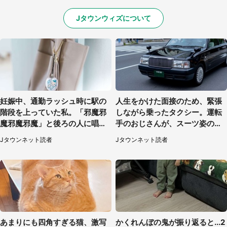
Jタウンウィズについて
妊娠中、通勤ラッシュ時に駅の
人生をかけた面接のため、緊張
階段を上っていた私。「邪魔邪
しながら乗ったタクシー。運転
魔邪魔邪魔」と後ろの人に唱え
手のおじさんが、スーツ姿の私
られて（神奈川県・30代女性）
を見て...（福岡県・30代女性）
Jタウンネット読者
Jタウンネット読者
あまりにも四角すぎる猫、激写
かくれんぼの鬼が振り返ると...2