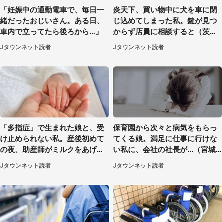
「妊娠中の通勤電車で、毎日一
炎天下、買い物中に犬を車に閉
緒だったおじいさん。ある日、
じ込めてしまった私。鍵が見つ
車内で立ってたら後ろから...」
からず店員に相談すると（茨城
県・50代女性）
Jタウンネット読者
Jタウンネット読者
「多指症」で生まれた娘と、受
保育園から次々と病気をもらっ
け止められない私。産後初めて
てくる娘。満足に仕事に行けな
の夜、助産師がミルクをあげて
い私に、会社の社長が...（宮城
るのを見て...（静岡県・20代女
県・30代女性）
Jタウンネット読者
Jタウンネット読者
性）