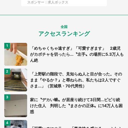
スポンサー：求人ボックス
全国
アクセスランキング
「めちゃくちゃ遠すぎ」「可愛すぎます」 2歳児
がカボチャを切ったら...〝左手〟の場所に5.3万人も
ん絶
「上野駅の階段で、見知らぬ人と目が合った。その
まま『やるか？』と尋ねられ、私たちは2人ですぐ
さま...」（茨城県・70代男性）
家に〝デカい蛾〟が居座り続けて3日間...ビビり続
けた住人 判明した〝まさかの正体〟に14万人も困
惑