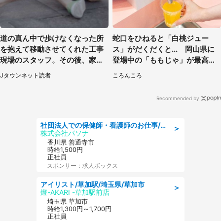
道の真ん中で歩けなくなった所
蛇口をひねると「白桃ジュー
を抱えて移動させてくれた工事
ス」がだくだくと... 岡山県に
現場のスタッフ。その後、家ま
登場中の「ももじゃ」が最高す
で私を送ると（大阪府・40代女
ぎた
Jタウンネット読者
ころんころ
性）
Recommended by
社団法人での保健師・看護師のお仕事/未経験OK/要資格:普通免許、保健師、正看護師
＞
株式会社パソナ
香川県 善通寺市
時給1,500円
正社員
スポンサー：求人ボックス
アイリスト/草加駅/埼玉県/草加市
＞
燈-AKARI -草加駅前店
埼玉県 草加市
時給1,300円～1,700円
正社員