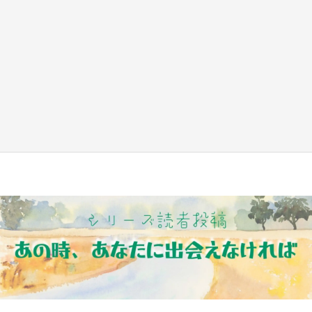
『薬屋のひとりごと』の〝舞〟の世界に入り込
む 六本木ヒルズ展望台でコラボ、本邦初公開
の「猫猫像」も【8／1～10／26】
もっとみる