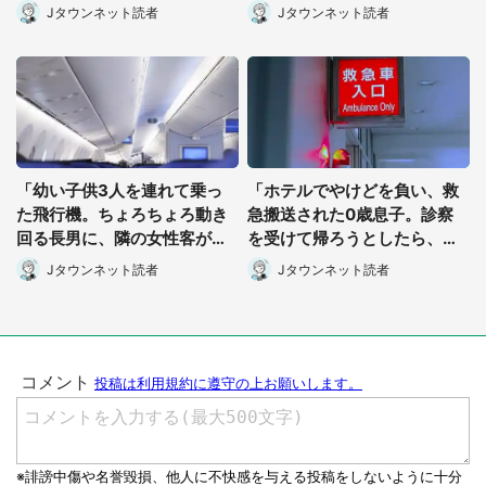
められ（北海道・50代女性）
た若い仲居が...」（東京都・6
Jタウンネット読者
Jタウンネット読者
0代男性）
「幼い子供3人を連れて乗っ
「ホテルでやけどを負い、救
た飛行機。ちょろちょろ動き
急搬送された0歳息子。診察
回る長男に、隣の女性客がゲ
を受けて帰ろうとしたら、他
ンコツをくらわせて」（北海
の患者の家族たちが...」（神
Jタウンネット読者
Jタウンネット読者
都道府選択
道・50代女性）
奈川県・40代女性）