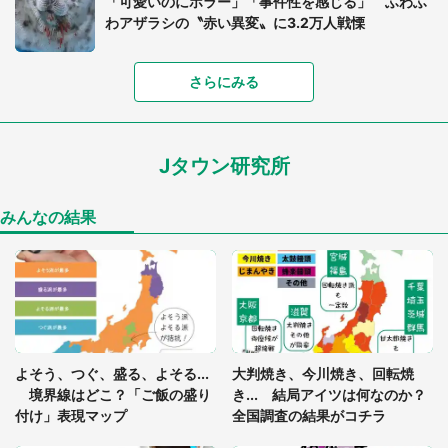
「可愛いのにホラー」「事件性を感じる」 ふわふ
わアザラシの〝赤い異変〟に3.2万人戦慄
「落ち着いて食べられないでしょう」高級旅館での
さらにみる
食事中、じっとできない幼い息子に中年の男性客
が...（東京都・40代男性）
Jタウン研究所
「孫にあげると思って、あなたにこれをあげる」
真夏の山道で見知らぬお婆さんに握らされたもの
（山口県・30代女性）
みんなの結果
「閉所恐怖症の私は新幹線で大パニック。隣席の青
年に『手を繋いで』とお願いしたら...」 体験談に
8万人感動
「ゾワゾワする」「本当に気持ち悪い」 道端でバ
よそう、つぐ、盛る、よそる...
大判焼き、今川焼き、回転焼
グっちゃってた〝野生の野菜〟に6.5万人戦慄
境界線はどこ？「ご飯の盛り
き... 結局アイツは何なのか？
付け」表現マップ
全国調査の結果がコチラ