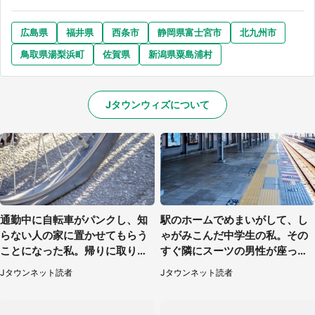
広島県
福井県
西条市
静岡県富士宮市
北九州市
鳥取県湯梨浜町
佐賀県
新潟県粟島浦村
Jタウンウィズについて
通勤中に自転車がパンクし、知
駅のホームでめまいがして、し
らない人の家に置かせてもらう
ゃがみこんだ中学生の私。その
ことになった私。帰りに取りに
すぐ隣にスーツの男性が座って
行くと、なんと...（東京都・40
きて（千葉県・20代女性）
Jタウンネット読者
Jタウンネット読者
代女性）