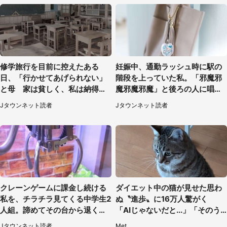
修学旅行を目前に控えたある
妊娠中、通勤ラッシュ時に駅の
日、「行かせてあげられない」
階段を上っていた私。「邪魔邪
と母 家は貧しく、私は納得し
魔邪魔邪魔」と後ろの人に唱え
たけれど...（北海道・70代以上
られて（神奈川県・30代女性）
Jタウンネット読者
Jタウンネット読者
女性）
クレーンゲームに課金し続ける
ダイエット中の猫が見せた思わ
私を、チラチラ見てくる中学生2
ぬ〝進歩〟に16万人驚がく
人組。諦めてその台から退く
「AIじゃないだと...」「そのう
と、後ろから声が（東京都・40
ち喋りそう」
Jタウンネット読者
Met