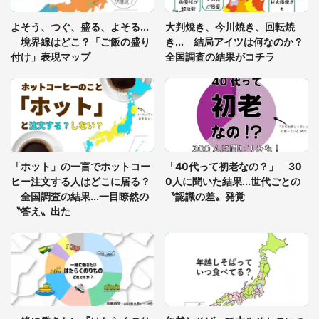
あまりにも四角すぎる猫、激写される 「これもう
よそう、つぐ、盛る、よそる...
大判焼き、今川焼き、回転焼
座布団だろ」「食パンの耳」と1.4万人困惑
境界線はどこ？「ご飯の盛り
き... 結局アイツは何なのか？
付け」表現マップ
全国調査の結果がコチラ
「修学旅行に途中参加する娘を送って行ったら、真
っ暗な道で遭難状態。なんとか見つけた民家に助け
を求めると、住人の男性が...」
「孫にあげると思って、あなたにこれをあげる」
真夏の山道で見知らぬお婆さんに握らされたもの
「ホット」の一言でホットコー
「40代って初老なの？」 30
（山口県・30代女性）
ヒー注文する人はどこに居る？
0人に聞いた結果...世代ごとの
全国調査の結果...一目瞭然の
〝認識の差〟発覚
〝答え〟出た