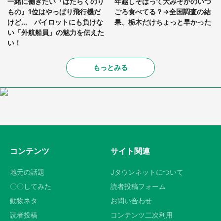
一緒に働きたい『はたらくのり
年越しそばって大みそかのいつ
もの』1位はやっぱり飛行機だ
ごろ食べてる？→全国調査の結
けど... パイロットにも負けな
果、栃木だけちょっと早かった
い「外航船員」の魅力を伝えた
い！
もっとみる
コンテンツ
サイト関連
地元の話題
Jタウンネットについて
〇〇してみた
読者投稿フォーム
動物ネタ
お問い合わせ
読者投稿
コンテンツ二次利用