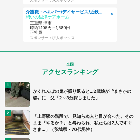
スポンサー：求人ボックス
介護職・ヘルパー/デイサービス/近鉄名古屋線 高田本山/津市/三重県
＞
憩いの里津ケアホーム
三重県 津市
時給1,105円～1,580円
正社員
スポンサー：求人ボックス
全国
アクセスランキング
かくれんぼの鬼が振り返ると...2歳娘が〝まさかの
姿〟に 父「2～3分探しました」
「上野駅の階段で、見知らぬ人と目が合った。その
まま『やるか？』と尋ねられ、私たちは2人ですぐ
さま...」（茨城県・70代男性）