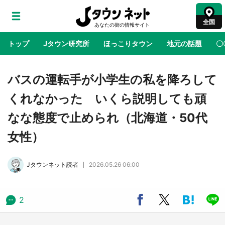
全国
トップ
Jタウン研究所
ほっこりタウン
地元の話題
〇
地域×二次元
絶景
あの時はありがとう
物語がはじ
バスの運転手が小学生の私を降ろして
くれなかった いくら説明しても頑
鳥取・境港「ゲゲゲの妖怪楽園」限定だった鬼
なな態度で止められ（北海道・50代
太郎グッズ買える 銀座・博品館TOY PARKへ
急げ【8／8～31】
女性）
ラプラス・ダークネスが栃木県を征服！？ 県
Jタウンネット読者
2026.05.26 06:00
公式プロモ動画で「聖地」が生産されてます
【7／31～1／31】
2
『薬屋のひとりごと』の〝舞〟の世界に入り込
む 六本木ヒルズ展望台でコラボ、本邦初公開
の「猫猫像」も【8／1～10／26】