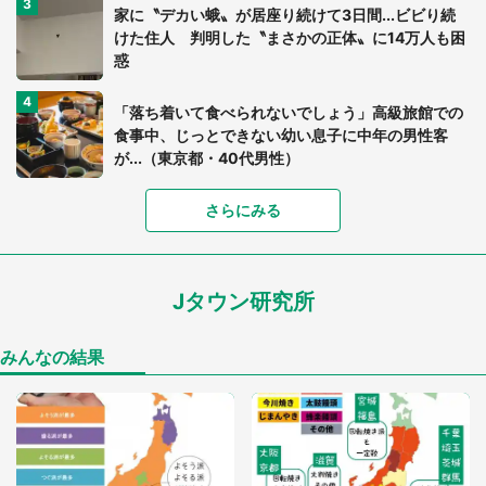
家に〝デカい蛾〟が居座り続けて3日間...ビビり続
けた住人 判明した〝まさかの正体〟に14万人も困
惑
「落ち着いて食べられないでしょう」高級旅館での
食事中、じっとできない幼い息子に中年の男性客
が...（東京都・40代男性）
「富豪すぎ」1歳息子の〝店頭駄々こね〟の内容に1.
さらにみる
7万人驚がく 「お菓子売り場ならまだしも...」「ハ
ードル高い」
Jタウン研究所
「閉所恐怖症の私は新幹線で大パニック。隣席の青
年に『手を繋いで』とお願いしたら...」 体験談に
8万人感動
みんなの結果
「ゾワゾワする」「本当に気持ち悪い」 道端でバ
グっちゃってた〝野生の野菜〟に6.5万人戦慄