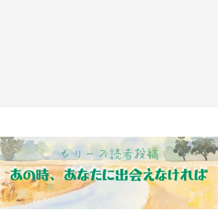
日向翔陽＆影山飛雄が笹かまを食べる！ アニ
メ『ハイキュー！！』×老舗「鐘崎」コラボで
限定グッズも【8／1～31】
もっとみる