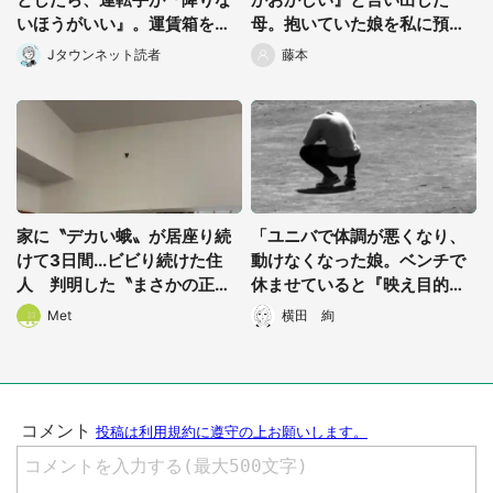
いほうがいい』。運賃箱を塞
母。抱いていた娘を私に預け
いでまで止めてきて...」（神
た直後...」（千葉県・40代女
Jタウンネット読者
藤本
奈川県・60代男性）
性）
都道府選択
家に〝デカい蛾〟が居座り続
「ユニバで体調が悪くなり、
けて3日間...ビビり続けた住
動けなくなった娘。ベンチで
人 判明した〝まさかの正
休ませていると『映え目的』
体〟に14万人も困惑
っぽい女子高生が...」（愛知
Met
横田 絢
県・30代男性）