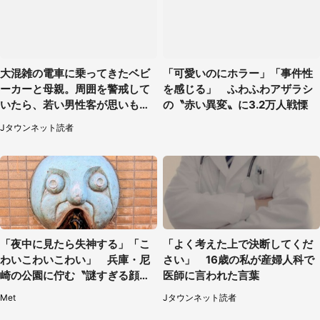
大混雑の電車に乗ってきたベビ
「可愛いのにホラー」「事件性
ーカーと母親。周囲を警戒して
を感じる」 ふわふわアザラシ
いたら、若い男性客が思いもよ
の〝赤い異変〟に3.2万人戦慄
らぬ行動に（東京都・50代女
Jタウンネット読者
性）
「夜中に見たら失神する」「こ
「よく考えた上で決断してくだ
わいこわいこわい」 兵庫・尼
さい」 16歳の私が産婦人科で
崎の公園に佇む〝謎すぎる顔〟
医師に言われた言葉
に1.3万人戦慄
Met
Jタウンネット読者