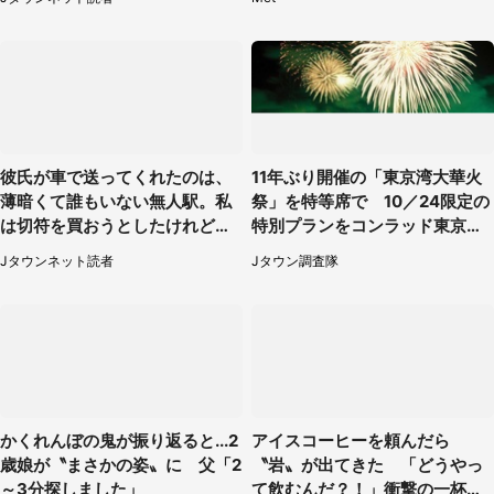
代女性）
彼氏が車で送ってくれたのは、
11年ぶり開催の「東京湾大華火
薄暗くて誰もいない無人駅。私
祭」を特等席で 10／24限定の
は切符を買おうとしたけれど
特別プランをコンラッド東京が
（山形県・20代女性）
販売【8／3～10／16】
Jタウンネット読者
Jタウン調査隊
かくれんぼの鬼が振り返ると...2
アイスコーヒーを頼んだら
歳娘が〝まさかの姿〟に 父「2
〝岩〟が出てきた 「どうやっ
～3分探しました」
て飲むんだ？！」衝撃の一杯が