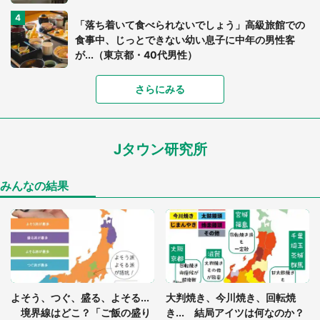
「落ち着いて食べられないでしょう」高級旅館での
食事中、じっとできない幼い息子に中年の男性客
が...（東京都・40代男性）
「富豪すぎ」1歳息子の〝店頭駄々こね〟の内容に1.
さらにみる
7万人驚がく 「お菓子売り場ならまだしも...」「ハ
ードル高い」
Jタウン研究所
あまりにも四角すぎる猫、激写される 「これもう
座布団だろ」「食パンの耳」と1.4万人困惑
みんなの結果
「閉所恐怖症の私は新幹線で大パニック。隣席の青
年に『手を繋いで』とお願いしたら...」 体験談に
8万人感動
「ゾワゾワする」「本当に気持ち悪い」 道端でバ
よそう、つぐ、盛る、よそる...
大判焼き、今川焼き、回転焼
グっちゃってた〝野生の野菜〟に6.5万人戦慄
境界線はどこ？「ご飯の盛り
き... 結局アイツは何なのか？