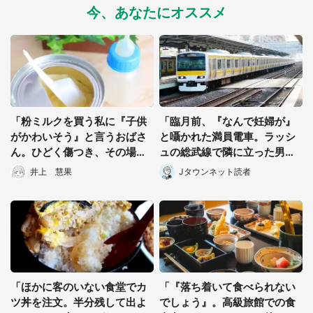
今、あなたにオススメ
「粉ミルクを買う私に『子供
「臨月前、『なんで妊婦が』
がかわいそう』と言うおばさ
と囁かれた満員電車。ラッシ
ん。ひどく傷つき、その場を
ュの総武線で隣に立った男性
離れようとすると...」（群馬
客に...」（東京都・40代女
井上 慧果
Jタウンネット読者
県・30代女性）
性）
「ほかに客のいない食堂でカ
「『落ち着いて食べられない
ツ丼を注文。半分残して出よ
でしょう』。高級旅館での食