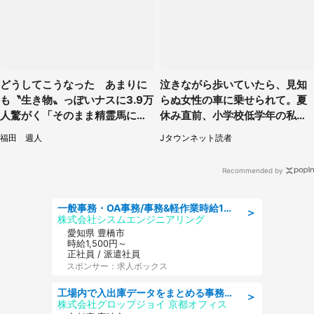
どうしてこうなった あまりに
泣きながら歩いていたら、見知
も〝生き物〟っぽいナスに3.9万
らぬ女性の車に乗せられて。夏
人驚がく「そのまま精霊馬に使
休み直前、小学校低学年の私に
えそう」
起きたこと（広島県・30代女
福田 週人
Jタウンネット読者
性）
Recommended by
一般事務・OA事務/事務&軽作業時給1500円土日祝休み各種社保完備
＞
株式会社シスムエンジニアリング
愛知県 豊橋市
時給1,500円～
正社員 / 派遣社員
スポンサー：求人ボックス
工場内で入出庫データをまとめる事務作業/車通勤OK/交通費支給/食堂あり
＞
株式会社グロップジョイ 京都オフィス