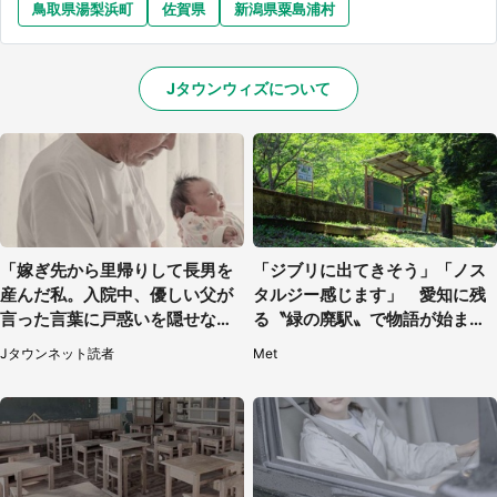
鳥取県湯梨浜町
佐賀県
新潟県粟島浦村
Jタウンウィズについて
「嫁ぎ先から里帰りして長男を
「ジブリに出てきそう」「ノス
産んだ私。入院中、優しい父が
タルジー感じます」 愛知に残
言った言葉に戸惑いを隠せな
る〝緑の廃駅〟で物語が始まり
い」（兵庫県・50代女性）
そう
Jタウンネット読者
Met