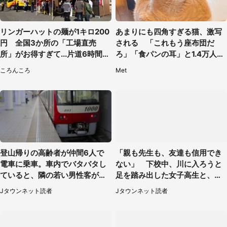
リンガーハットの麺が1キロ200
あまりにも四角すぎる猫、激写
円 全国3か所の「工場直売
される 「これもう座布団だ
所」がお得すぎて...片道6時間か
ろ」「食パンの耳」と1.4万人困
けて来た人も
惑
ころんころ
Met
登山帰りの高齢者が仲間6人で
「親も先生も、友達も信用でき
電車に乗車。車内でバタバタし
ない」 下校中、川に入ろうと
ていると、隣の若い男性客が
足を踏み出した女子高生と、彼
（神奈川県・70代女性）
女を止めた予想外の存在
Jタウンネット読者
Jタウンネット読者