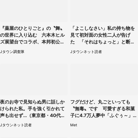
『薬屋のひとりごと』の〝舞〟
「よこしなさい」私の持ち物を
の世界に入り込む 六本木ヒル
見て初対面の女性二人が告げ
ズ展望台でコラボ、本邦初公開
た 「それはちょっと」と断っ
の「猫猫像」も【8／1～10／2
たわけ（東京都・40代女性）
Jタウン調査隊
Jタウンネット読者
6】
夜のお寺で見知らぬ男に話しか
フグだけど、丸ごといっても
けられた私。手を強く引かれて
〝無毒〟です 可愛すぎる和菓
声も出せず...（東京都・40代女
子に4.7万人夢中「ふぐぅ～」
性）
「職人の技ですね」
Jタウンネット読者
Met