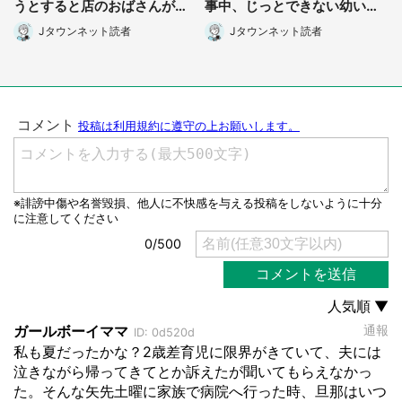
都道府選択
うとすると店のおばさんが
事中、じっとできない幼い息
『お兄ちゃん...』」（千葉
子に中年の男性客が...」（東
Jタウンネット読者
Jタウンネット読者
県・70歳以上男性）
京都・40代男性）
選択する