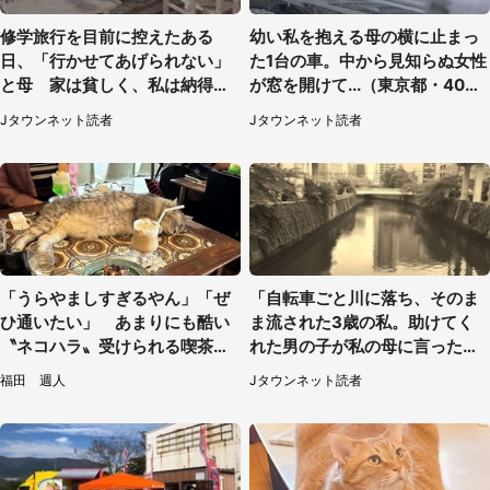
修学旅行を目前に控えたある
幼い私を抱える母の横に止まっ
日、「行かせてあげられない」
た1台の車。中から見知らぬ女性
と母 家は貧しく、私は納得し
が窓を開けて...（東京都・40代
たけれど...（北海道・70代以上
男性）
Jタウンネット読者
Jタウンネット読者
女性）
「うらやましすぎるやん」「ぜ
「自転車ごと川に落ち、そのま
ひ通いたい」 あまりにも酷い
ま流された3歳の私。助けてく
〝ネコハラ〟受けられる喫茶店
れた男の子が私の母に言ったの
に5.3万人驚がく
は...」（千葉県・20代女性）
福田 週人
Jタウンネット読者