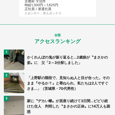
京都府 宇治市
時給1,300円～1,625円
正社員 / 派遣社員
スポンサー：求人ボックス
全国
アクセスランキング
かくれんぼの鬼が振り返ると...2歳娘が〝まさかの
姿〟に 父「2～3分探しました」
「上野駅の階段で、見知らぬ人と目が合った。その
まま『やるか？』と尋ねられ、私たちは2人ですぐ
さま...」（茨城県・70代男性）
家に〝デカい蛾〟が居座り続けて3日間...ビビり続
けた住人 判明した〝まさかの正体〟に14万人も困
惑