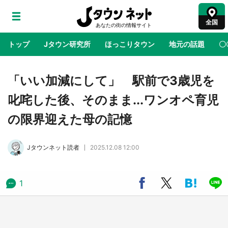
全国
トップ
Jタウン研究所
ほっこりタウン
地元の話題
〇
地域×二次元
絶景
あの時はありがとう
物語がはじ
「いい加減にして」 駅前で3歳児を
叱咤した後、そのまま...ワンオペ育児
ラプラス・ダークネスが栃木県を征服！？ 県
の限界迎えた母の記憶
公式プロモ動画で「聖地」が生産されてます
【7／31～1／31】
Jタウンネット読者
2025.12.08 12:00
『薬屋のひとりごと』の〝舞〟の世界に入り込
む 六本木ヒルズ展望台でコラボ、本邦初公開
の「猫猫像」も【8／1～10／26】
1
日向翔陽＆影山飛雄が笹かまを食べる！ アニ
メ『ハイキュー！！』×老舗「鐘崎」コラボで
限定グッズも【8／1～31】