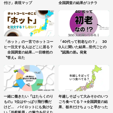
付け」表現マップ
全国調査の結果がコチラ
「○○がない街に住んでいます」住人の呟きに30万
人驚がく 何が存在しないか、あなたはわかる？
「修学旅行に途中参加する娘を送って行ったら、真
っ暗な道で遭難状態。なんとか見つけた民家に助け
「ホット」の一言でホットコー
「40代って初老なの？」 30
を求めると、住人の男性が...」
ヒー注文する人はどこに居る？
0人に聞いた結果...世代ごとの
全国調査の結果...一目瞭然の
〝認識の差〟発覚
〝答え〟出た
一緒に働きたい『はたらくのり
年越しそばって大みそかのいつ
もの』1位はやっぱり飛行機だ
ごろ食べてる？→全国調査の結
けど... パイロットにも負けな
果、栃木だけちょっと早かった
い「外航船員」の魅力を伝えた