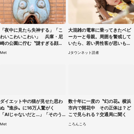
「夜中に見たら失神する」「こ
大混雑の電車に乗ってきたベビ
わいこわいこわい」 兵庫・尼
ーカーと母親。周囲を警戒して
崎の公園に佇む〝謎すぎる顔〟
いたら、若い男性客が思いもよ
に1.3万人戦慄
らぬ行動に（東京都・50代女
Met
Jタウンネット読者
性）
ダイエット中の猫が見せた思わ
数十年に一度の〝幻の花〟横浜
ぬ〝進歩〟に16万人驚がく
市内で開花中 その正体は？ど
「AIじゃないだと...」「そのう
こで見られる？交通局に聞く
ち喋りそう」
Met
ころんころ