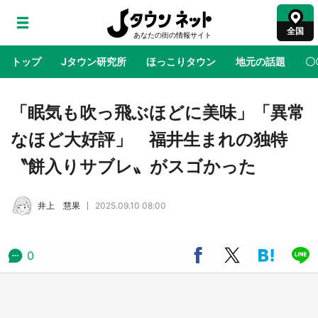
全国
トップ
Jタウン研究所
ほっこりタウン
地元の話題
〇
地域×二次元
絶景
あの時はありがとう
物語がはじ
「眠気も吹っ飛ぶほどに美味」「異常
なほど大好評」 福井生まれの独特
ラプラス・ダークネスが栃木県を征服！？ 県
〝餅入りサブレ〟がスゴかった
公式プロモ動画で「聖地」が生産されてます
【7／31～1／31】
井上 慧果
2025.09.10 08:00
『薬屋のひとりごと』の〝舞〟の世界に入り込
む 六本木ヒルズ展望台でコラボ、本邦初公開
の「猫猫像」も【8／1～10／26】
0
日向翔陽＆影山飛雄が笹かまを食べる！ アニ
メ『ハイキュー！！』×老舗「鐘崎」コラボで
限定グッズも【8／1～31】