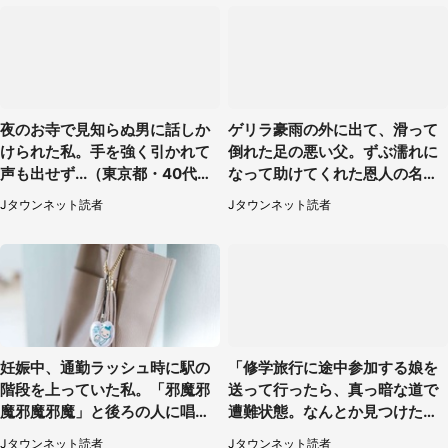
夜のお寺で見知らぬ男に話しか
ゲリラ豪雨の外に出て、滑って
けられた私。手を強く引かれて
倒れた足の悪い父。ずぶ濡れに
声も出せず...（東京都・40代女
なって助けてくれた恩人の名前
性）
も聞かず...
Jタウンネット読者
Jタウンネット読者
妊娠中、通勤ラッシュ時に駅の
「修学旅行に途中参加する娘を
階段を上っていた私。「邪魔邪
送って行ったら、真っ暗な道で
魔邪魔邪魔」と後ろの人に唱え
遭難状態。なんとか見つけた民
られて（神奈川県・30代女性）
家に助けを求めると、住人の男
Jタウンネット読者
Jタウンネット読者