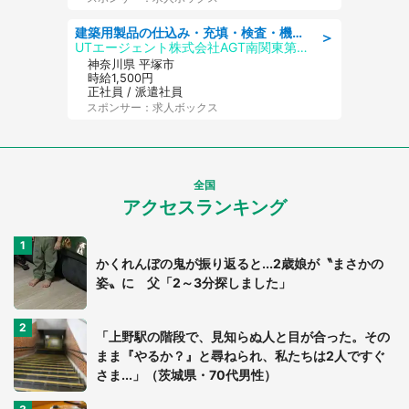
建築用製品の仕込み・充填・検査・機械操作/寮完備/日払い/工場・製造
＞
UTエージェント株式会社AGT南関東第二CU
神奈川県 平塚市
時給1,500円
正社員 / 派遣社員
スポンサー：求人ボックス
全国
アクセスランキング
かくれんぼの鬼が振り返ると...2歳娘が〝まさかの
姿〟に 父「2～3分探しました」
「上野駅の階段で、見知らぬ人と目が合った。その
まま『やるか？』と尋ねられ、私たちは2人ですぐ
さま...」（茨城県・70代男性）