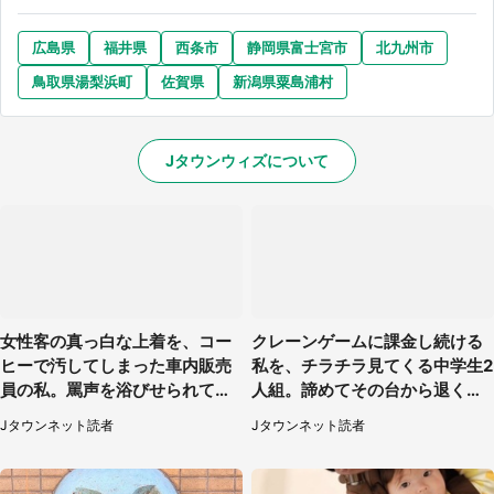
広島県
福井県
西条市
静岡県富士宮市
北九州市
鳥取県湯梨浜町
佐賀県
新潟県粟島浦村
Jタウンウィズについて
女性客の真っ白な上着を、コー
クレーンゲームに課金し続ける
ヒーで汚してしまった車内販売
私を、チラチラ見てくる中学生2
員の私。罵声を浴びせられても
人組。諦めてその台から退く
当然の場面で言われたのは（神
と、後ろから声が（東京都・40
Jタウンネット読者
Jタウンネット読者
奈川県・60代男性）
代女性）