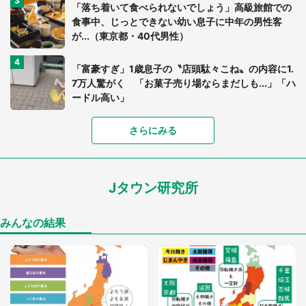
「落ち着いて食べられないでしょう」高級旅館での
食事中、じっとできない幼い息子に中年の男性客
が...（東京都・40代男性）
「富豪すぎ」1歳息子の〝店頭駄々こね〟の内容に1.
7万人驚がく 「お菓子売り場ならまだしも...」「ハ
ードル高い」
さらにみる
あまりにも四角すぎる猫、激写される 「これもう
座布団だろ」「食パンの耳」と1.4万人困惑
Jタウン研究所
家に〝デカい蛾〟が居座り続けて3日間...ビビり続
けた住人 判明した〝まさかの正体〟に14万人も困
惑
みんなの結果
「○○がない街に住んでいます」住人の呟きに30万
人驚がく 何が存在しないか、あなたはわかる？