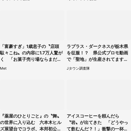
性が...」
「富豪すぎ」1歳息子の〝店頭
ラプラス・ダークネスが栃木県
駄々こね〟の内容に1.7万人驚が
を征服！？ 県公式プロモ動画
く 「お菓子売り場ならまだし
で「聖地」が生産されてます【7
も...」「ハードル高い」
／31～1／31】
Met
Jタウン調査隊
『薬屋のひとりごと』の〝舞〟
アイスコーヒーを頼んだら
の世界に入り込む 六本木ヒル
〝岩〟が出てきた 「どうやっ
ズ展望台でコラボ、本邦初公開
て飲むんだ？！」衝撃の一杯が