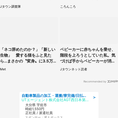
の「猫猫像」も【8／1～10／2
話題
Jタウン調査隊
ころんころ
6】
「ネコ辞めたのか？」「新しい
ベビーカーに赤ちゃんを乗せ、
生物」 愛する猫をふと見た
階段を上ろうとしていた私。気
ら...まさかの〝変身〟に3.5万人
づけば手からベビーカーが消え
驚がく
ていて（神奈川県・60代女性）
Met
Jタウンネット読者
Recommended by
自動車製品の加工・運搬/寮完備/日払い/工場・製造
＞
UTエージェント株式会社AGT西日本第二CU
大分県 宇佐市
時給1,550円
正社員 / 派遣社員
スポンサー：求人ボックス