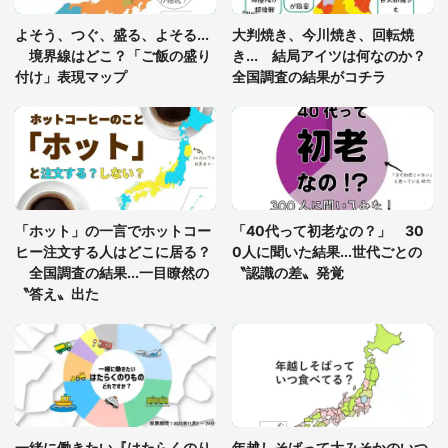
「閉所恐怖症の私は新幹線で大パニック。隣席の青
年に『手を繋いで』とお願いしたら...」 体験談に
よそう、つぐ、盛る、よそる...
大判焼き、今川焼き、回転焼
8万人感動
境界線はどこ？「ご飯の盛り
き... 結局アイツは何なのか？
付け」表現マップ
全国調査の結果がコチラ
梅田の地下街でベビーカーを押しつつ迷う私に、見
知らぬおじいさんがわざわざ声をかけてきて（兵庫
県・30代女性）
「ゾワゾワする」「本当に気持ち悪い」 道端でバ
グっちゃってた〝野生の野菜〟に6.5万人戦慄
「ホット」の一言でホットコー
「40代って初老なの？」 30
ヒー注文する人はどこに居る？
0人に聞いた結果...世代ごとの
全国調査の結果...一目瞭然の
〝認識の差〟発覚
〝答え〟出た
一緒に働きたい『はたらくのり
年越しそばって大みそかのいつ