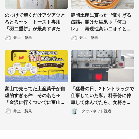
のっけて焼くだけアツアツと
静岡土産に貰った〝変すぎる
ろとろ〜ッ トースト専用
缶詰〟開けた結果→「何コ
「羽二重餅」が最高すぎた
レ」 再現性高いニオイと
〝初めての食感〟に困惑
井上 慧果
井上 慧果
富山で売ってた土産菓子が自
「猛暑の日、2トントラックで
虐的すぎる件 その名も→
仕事していた私。料亭傍に停
「金沢に行くついでに富山に
車して休んでたら、女将さん
寄ってみました」
が中から出てきて...」（東京
井上 慧果
Jタウンネット読者
都・50代男性）