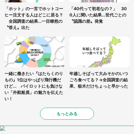
っ暗な道で遭難状態。なんとか見つけた民家に助け
「ホット」の一言でホットコー
「40代って初老なの？」 30
を求めると、住人の男性が...」
ヒー注文する人はどこに居る？
0人に聞いた結果...世代ごとの
全国調査の結果...一目瞭然の
〝認識の差〟発覚
〝答え〟出た
一緒に働きたい『はたらくのり
年越しそばって大みそかのいつ
もの』1位はやっぱり飛行機だ
ごろ食べてる？→全国調査の結
けど... パイロットにも負けな
果、栃木だけちょっと早かった
い「外航船員」の魅力を伝えた
い！
もっとみる