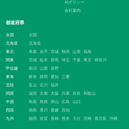
AIポリシー
会社案内
都道府県
全国
全国
北海道
北海道
東北
青森
岩手
宮城
秋田
山形
福島
関東
茨城
栃木
群馬
埼玉
千葉
東京
神奈川
甲信越
新潟
山梨
長野
東海
岐阜
静岡
愛知
三重
北陸
富山
石川
福井
関西
滋賀
京都
大阪
兵庫
奈良
和歌山
中国
鳥取
島根
岡山
広島
山口
四国
徳島
香川
愛媛
高知
九州
福岡
佐賀
長崎
熊本
大分
宮崎
鹿児島
沖縄