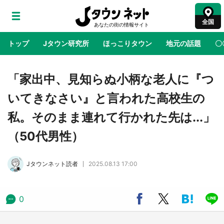
全国
トップ
Jタウン研究所
ほっこりタウン
地元の話題
〇
地域×二次元
絶景
あの時はありがとう
物語がはじ
「家出中、見知らぬ小柄な老人に『つ
いてきなさい』と言われた高校生の
ラプラス・ダークネスが栃木県を征服！？ 県
私。そのまま連れて行かれた先は...」
公式プロモ動画で「聖地」が生産されてます
【7／31～1／31】
（50代男性）
『薬屋のひとりごと』の〝舞〟の世界に入り込
Jタウンネット読者
2025.08.13 17:00
む 六本木ヒルズ展望台でコラボ、本邦初公開
の「猫猫像」も【8／1～10／26】
0
日向翔陽＆影山飛雄が笹かまを食べる！ アニ
メ『ハイキュー！！』×老舗「鐘崎」コラボで
限定グッズも【8／1～31】