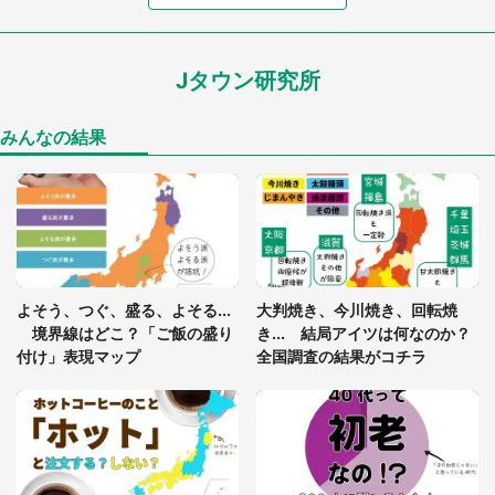
7万人驚がく 「お菓子売り場ならまだしも...」「ハ
ードル高い」
Jタウン研究所
あまりにも四角すぎる猫、激写される 「これもう
座布団だろ」「食パンの耳」と1.4万人困惑
みんなの結果
「閉所恐怖症の私は新幹線で大パニック。隣席の青
年に『手を繋いで』とお願いしたら...」 体験談に
8万人感動
「ゾワゾワする」「本当に気持ち悪い」 道端でバ
よそう、つぐ、盛る、よそる...
大判焼き、今川焼き、回転焼
グっちゃってた〝野生の野菜〟に6.5万人戦慄
境界線はどこ？「ご飯の盛り
き... 結局アイツは何なのか？
付け」表現マップ
全国調査の結果がコチラ
「○○がない街に住んでいます」住人の呟きに30万
人驚がく 何が存在しないか、あなたはわかる？
「修学旅行に途中参加する娘を送って行ったら、真