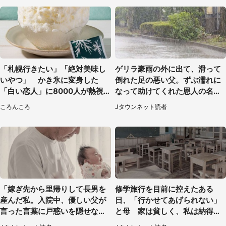
「札幌行きたい」「絶対美味し
ゲリラ豪雨の外に出て、滑って
いやつ」 かき氷に変身した
倒れた足の悪い父。ずぶ濡れに
「白い恋人」に8000人が熱視
なって助けてくれた恩人の名前
線【期間限定】
も聞かず...
ころんころ
Jタウンネット読者
「嫁ぎ先から里帰りして長男を
修学旅行を目前に控えたある
産んだ私。入院中、優しい父が
日、「行かせてあげられない」
言った言葉に戸惑いを隠せな
と母 家は貧しく、私は納得し
い」（兵庫県・50代女性）
たけれど...（北海道・70代以上