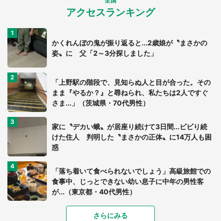
全国
アクセスランキング
かくれんぼの鬼が振り返ると...2歳娘が〝まさかの
姿〟に 父「2～3分探しました」
「上野駅の階段で、見知らぬ人と目が合った。その
まま『やるか？』と尋ねられ、私たちは2人ですぐ
さま...」（茨城県・70代男性）
家に〝デカい蛾〟が居座り続けて3日間...ビビり続
けた住人 判明した〝まさかの正体〟に14万人も困
惑
「落ち着いて食べられないでしょう」高級旅館での
食事中、じっとできない幼い息子に中年の男性客
が...（東京都・40代男性）
「富豪すぎ」1歳息子の〝店頭駄々こね〟の内容に1.
さらにみる