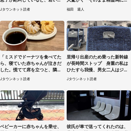
ップルの乗客が...（東京都・60
えそう」
Jタウンネット読者
福田 週人
代女性）
「ミスドでドーナツを食べてた
里帰り出産のため乗った新幹線
ら、寝ていた赤ちゃんが泣きだ
が長時間ストップ 身重の私は
した。慌てて席を立つと、隣の
ひたすら我慢、男女二人はジュ
席の男子中学生が」（静岡・30
ースを買ってきて（50代女性）
Jタウンネット読者
Jタウンネット読者
代女性）
ベビーカーに赤ちゃんを乗せ、
彼氏が車で送ってくれたのは、