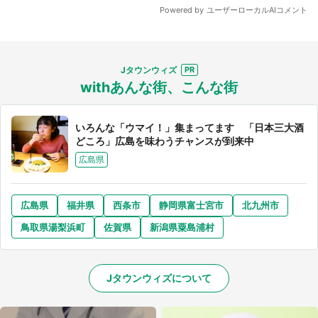
Jタウンウィズ
withあんな街、こんな街
いろんな「ウマイ！」集まってます 「日本三大酒
どころ」広島を味わうチャンスが到来中
広島県
広島県
福井県
西条市
静岡県富士宮市
北九州市
鳥取県湯梨浜町
佐賀県
新潟県粟島浦村
Jタウンウィズについて