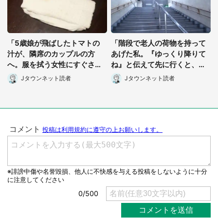
「5歳娘が飛ばしたトマトの
「階段で老人の荷物を持って
汁が、隣席のカップルの方
あげた私。『ゆっくり降りて
へ。服を拭う女性にすぐさま
ね』と伝えて先に行くと、横
謝罪したけれど...」（千葉
から知らないおばちゃんが
Jタウンネット読者
Jタウンネット読者
県・30代女性）
『あんた...』」（大阪府・50
代男性）
選択する