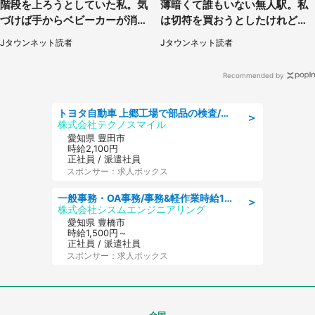
階段を上ろうとしていた私。気
薄暗くて誰もいない無人駅。私
づけば手からベビーカーが消え
は切符を買おうとしたけれど
ていて（神奈川県・60代女性）
（山形県・20代女性）
Jタウンネット読者
Jタウンネット読者
Recommended by
トヨタ自動車 上郷工場で部品の検査/特典168万/tutumi
＞
株式会社テクノスマイル
愛知県 豊田市
時給2,100円
正社員 / 派遣社員
スポンサー：求人ボックス
一般事務・OA事務/事務&軽作業時給1500円土日祝休み各種社保完備
＞
株式会社シスムエンジニアリング
愛知県 豊橋市
時給1,500円～
正社員 / 派遣社員
スポンサー：求人ボックス