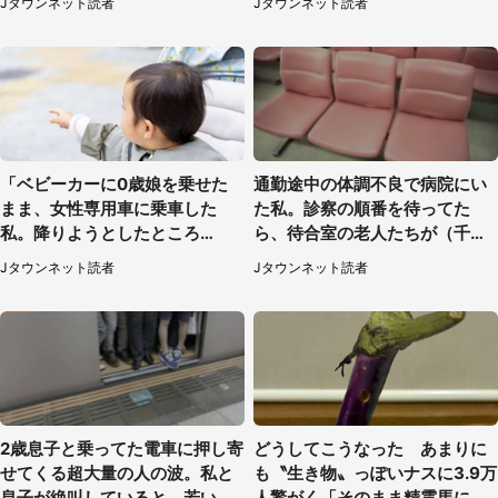
Jタウンネット読者
Jタウンネット読者
女性）
「ベビーカーに0歳娘を乗せた
通勤途中の体調不良で病院にい
まま、女性専用車に乗車した
た私。診察の順番を待ってた
私。降りようとしたところ
ら、待合室の老人たちが（千葉
で...」（大阪府・30代女性）
県・50代男性）
Jタウンネット読者
Jタウンネット読者
2歳息子と乗ってた電車に押し寄
どうしてこうなった あまりに
せてくる超大量の人の波。私と
も〝生き物〟っぽいナスに3.9万
息子が絶叫していると、若いカ
人驚がく「そのまま精霊馬に使