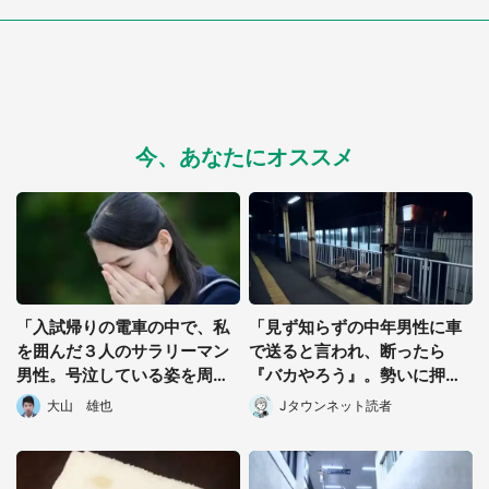
今、あなたにオススメ
「入試帰りの電車の中で、私
「見ず知らずの中年男性に車
を囲んだ３人のサラリーマン
で送ると言われ、断ったら
男性。号泣している姿を周り
『バカやろう』。勢いに押さ
から隠すように立ち...」（東
れた私は...」（神奈川・30代
大山 雄也
Jタウンネット読者
京都・２０代女性）
男性）
都道府選択