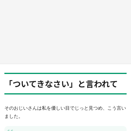
『小林さんちのメイドラゴン』と舞台のモデ
ル・越谷がコラボ 田んぼアートの見頃にあわ
せて企画続々【7／31～】
もっとみる
「ついてきなさい」と言われて
そのおじいさんは私を優しい目でじっと見つめ、こう言い
ました。