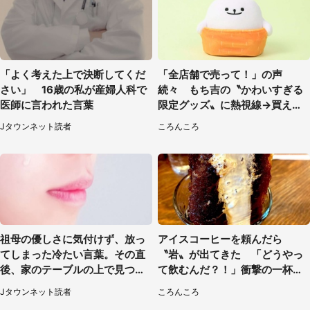
「よく考えた上で決断してくだ
「全店舗で売って！」の声
さい」 16歳の私が産婦人科で
続々 もち吉の〝かわいすぎる
医師に言われた言葉
限定グッズ〟に熱視線→買える
のは地元だけ？本社に聞く
Jタウンネット読者
ころんころ
祖母の優しさに気付けず、放っ
アイスコーヒーを頼んだら
てしまった冷たい言葉。その直
〝岩〟が出てきた 「どうやっ
後、家のテーブルの上で見つけ
て飲むんだ？！」衝撃の一杯が
たものは（福岡県・30代女性）
話題
Jタウンネット読者
ころんころ